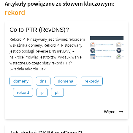
Artykuły powiązane ze słowem kluczowym:
rekord
Co to PTR (RevDNS)?
Rekord PTR nazywany jest również rekordem
wskaźnika domeny. Rekord PTR stosowany
jest do obsługi Reverse DNS (revDNS) –
najkrócej mówiąc jest to tzw. wyszukiwanie
wsteczne.Do czego służy rekord PTR?
Składnia rekordu Jak...
domeny
dns
domena
rekordy
rekord
ip
ptr
Więcej