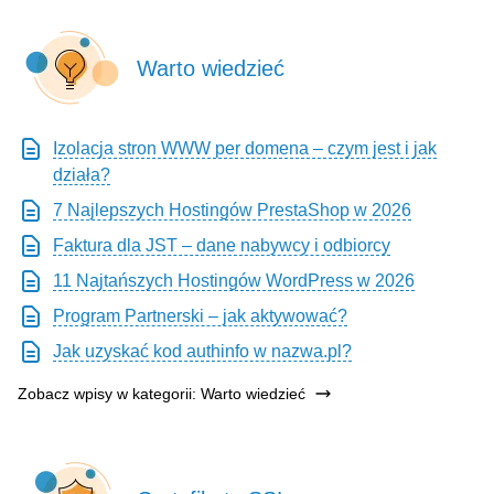
Warto wiedzieć
Izolacja stron WWW per domena – czym jest i jak
działa?
7 Najlepszych Hostingów PrestaShop w 2026
Faktura dla JST – dane nabywcy i odbiorcy
11 Najtańszych Hostingów WordPress w 2026
Program Partnerski – jak aktywować?
Jak uzyskać kod authinfo w nazwa.pl?
Zobacz wpisy w kategorii: Warto wiedzieć