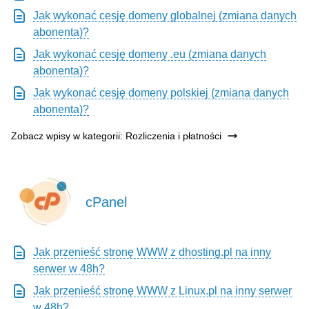
Jak wykonać cesję domeny globalnej (zmiana danych
abonenta)?
Jak wykonać cesję domeny .eu (zmiana danych
abonenta)?
Jak wykonać cesję domeny polskiej (zmiana danych
abonenta)?
Zobacz wpisy w kategorii: Rozliczenia i płatności
cPanel
Jak przenieść stronę WWW z dhosting.pl na inny
serwer w 48h?
Jak przenieść stronę WWW z Linux.pl na inny serwer
w 48h?