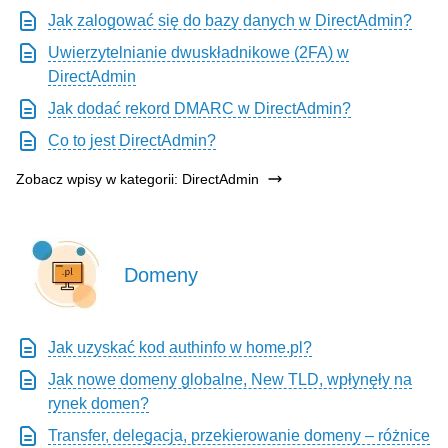
Jak zalogować się do bazy danych w DirectAdmin?
Uwierzytelnianie dwuskładnikowe (2FA) w
DirectAdmin
Jak dodać rekord DMARC w DirectAdmin?
Co to jest DirectAdmin?
Zobacz wpisy w kategorii: DirectAdmin
Domeny
Jak uzyskać kod authinfo w home.pl?
Jak nowe domeny globalne, New TLD, wpłynęły na
rynek domen?
Transfer, delegacja, przekierowanie domeny – różnice