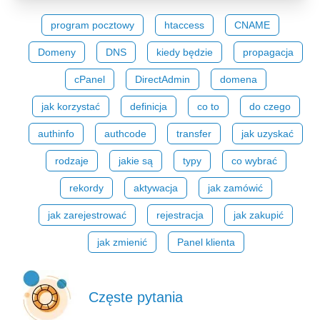
program pocztowy
htaccess
CNAME
Domeny
DNS
kiedy będzie
propagacja
cPanel
DirectAdmin
domena
jak korzystać
definicja
co to
do czego
authinfo
authcode
transfer
jak uzyskać
rodzaje
jakie są
typy
co wybrać
rekordy
aktywacja
jak zamówić
jak zarejestrować
rejestracja
jak zakupić
jak zmienić
Panel klienta
Częste pytania