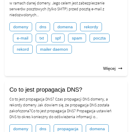
w ramach danej domeny. Jego celem jest zabezpieczenie
serwerów pocztowych (tylko SMTP) przed pocztą e-mail z
niedozwolonych...
domeny
dns
domena
rekordy
e-mail
txt
spf
spam
poczta
rekord
mailer daemon
Więcej
Co to jest propagacja DNS?
Co to jest propagacja DNS? Czas propagacji DNS domeny, a
rekordy domeny Jak dowiem się, że propagacja DNS została
zakończona?Co to jest propagacja DNS? Propagacja ustawień
DNS to okres konieczny do odświeżenia informacji o...
domeny
dns
propagacja
domena