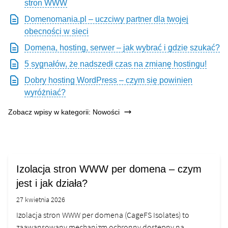
stron WWW
Domenomania.pl – uczciwy partner dla twojej
obecności w sieci
Domena, hosting, serwer – jak wybrać i gdzie szukać?
5 sygnałów, że nadszedł czas na zmianę hostingu!
Dobry hosting WordPress – czym się powinien
wyróżniać?
Zobacz wpisy w kategorii: Nowości
Izolacja stron WWW per domena – czym
jest i jak działa?
27 kwietnia 2026
Izolacja stron WWW per domena (CageFS Isolates) to
zaawansowany mechanizm ochronny dostępny na