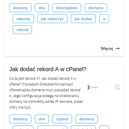
domeny
dns
directadmin
domena
rekordy
jak utworzyć
jak dodać
a
rekord
Więcej
Jak dodać rekord A w cPanel?
Co to jest rekord A? Jak dodać rekord A w
cPanel? Posiadam DirectAdmin zamiast
cPanelKażda domena musi posiadać rekord
A. Jego konfiguracja polega na skierowaniu
domeny na konkretny adres IP serwera, przez
który ma być...
domeny
dns
cpanel
domena