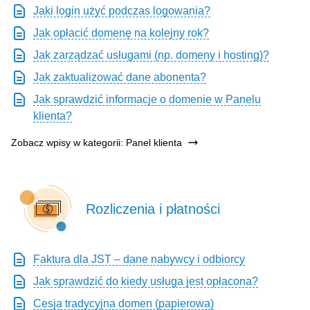
Jaki login użyć podczas logowania?
Jak opłacić domenę na kolejny rok?
Jak zarządzać usługami (np. domeny i hosting)?
Jak zaktualizować dane abonenta?
Jak sprawdzić informacje o domenie w Panelu
klienta?
Zobacz wpisy w kategorii: Panel klienta
Rozliczenia i płatności
Faktura dla JST – dane nabywcy i odbiorcy
Jak sprawdzić do kiedy usługa jest opłacona?
Cesja tradycyjna domen (papierowa)