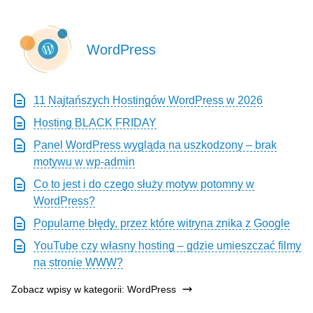
WordPress
11 Najtańszych Hostingów WordPress w 2026
Hosting BLACK FRIDAY
Panel WordPress wygląda na uszkodzony – brak
motywu w wp-admin
Co to jest i do czego służy motyw potomny w
WordPress?
Popularne błędy, przez które witryna znika z Google
YouTube czy własny hosting – gdzie umieszczać filmy
na stronie WWW?
Zobacz wpisy w kategorii: WordPress