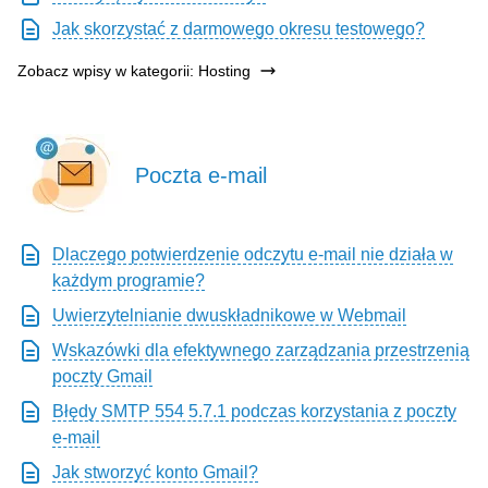
Jak skorzystać z darmowego okresu testowego?
Zobacz wpisy w kategorii: Hosting
Poczta e-mail
Dlaczego potwierdzenie odczytu e-mail nie działa w
każdym programie?
Uwierzytelnianie dwuskładnikowe w Webmail
Wskazówki dla efektywnego zarządzania przestrzenią
poczty Gmail
Błędy SMTP 554 5.7.1 podczas korzystania z poczty
e-mail
Jak stworzyć konto Gmail?