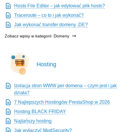
Hosts File Editor – jak edytować plik hosts?
Traceroute – co to i jak wykonać?
Jak wykonać transfer domeny .DE?
Zobacz wpisy w kategorii: Domeny
Hosting
Izolacja stron WWW per domena – czym jest i jak
działa?
7 Najlepszych Hostingów PrestaShop w 2026
Hosting BLACK FRIDAY
Najtańszy hosting
Jak wyłączyć ModSecurity?