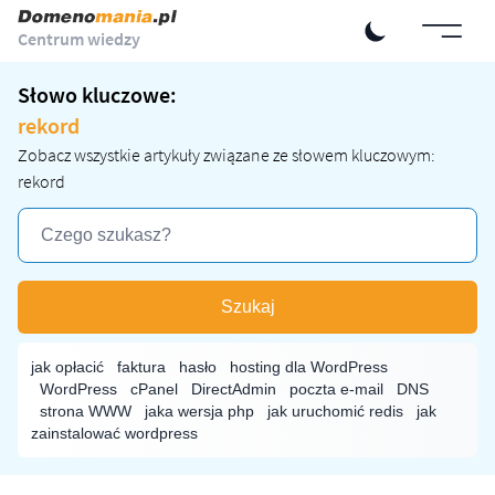
Centrum wiedzy
Słowo kluczowe:
rekord
Zobacz wszystkie artykuły związane ze słowem kluczowym:
rekord
Szukaj
jak opłacić
faktura
hasło
hosting dla WordPress
WordPress
cPanel
DirectAdmin
poczta e-mail
DNS
strona WWW
jaka wersja php
jak uruchomić redis
jak
zainstalować wordpress