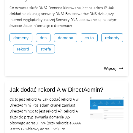
Co oznacza skrót DNS? Domena kierowana jest na adres IP Jak
dokładnie działają serwery DNS? Bez serwerów DNS dzisiejszy
Internet wyglądałby inaczej Serwery DNS ulokowane są na całym
świecie Jakie informacje o domenach...
domeny
dns
domena
co to
rekordy
rekord
strefa
Więcej
Jak dodać rekord A w DirectAdmin?
Co to jest rekord A? Jak dodać rekord A w
DirectAdmin? Posiadam cPanel zamiast
DirectAdminCo to jest rekord A? Rekord A
służy do przypisywania domenie 32-
bitowego adresu IPv4 (przy rekordzie AAAA
jest to 128-bitowy adres IPv6). Po...