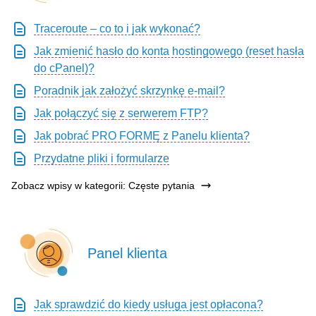
Traceroute – co to i jak wykonać?
Jak zmienić hasło do konta hostingowego (reset hasła
do cPanel)?
Poradnik jak założyć skrzynkę e-mail?
Jak połączyć się z serwerem FTP?
Jak pobrać PRO FORMĘ z Panelu klienta?
Przydatne pliki i formularze
Zobacz wpisy w kategorii: Częste pytania
Panel klienta
Jak sprawdzić do kiedy usługa jest opłacona?