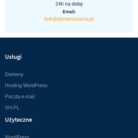
24h na dobę
Email:
bok@domenomania.pl
Usługi
Domeny
Hosting WordPress
Poczta e-mail
VH.PL
Użyteczne
WordPress