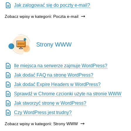
Jak zalogować się do poczty e-mail?
Zobacz wpisy w kategorii: Poczta e-mail
Strony WWW
Ile miejsca na serwerze zajmuje WordPress?
Jak dodać FAQ na stronę WordPress?
Jak dodać Expire Headers w WordPress?
Sprawdź w Chrome czcionki użyte na stronie WWW
Jak stworzyć stronę w WordPress?
Czy WordPress jest trudny?
Zobacz wpisy w kategorii: Strony WWW