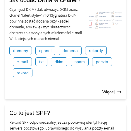
Jak dodać DKIM w cPanel?
Czym jest DKIM? Jak utworzyć DKIM przez
cPanel?[alert style="info"]Sygnatura DKIM
powinna zostać dodana przy każdej
domenie, aby zwiększyć skuteczność
dostarczania wysyłanych wiadomości e-mail.
W dzisiejszych czasach niemal...
domeny
cpanel
domena
rekordy
e-mail
txt
dkim
spam
poczta
rekord
Więcej
Co to jest SPF?
Rekord SPF odpowiedzialny jest za poprawną identyfikację
serwera pocztowego, uprawnionego do wysyłania poczty e-mail