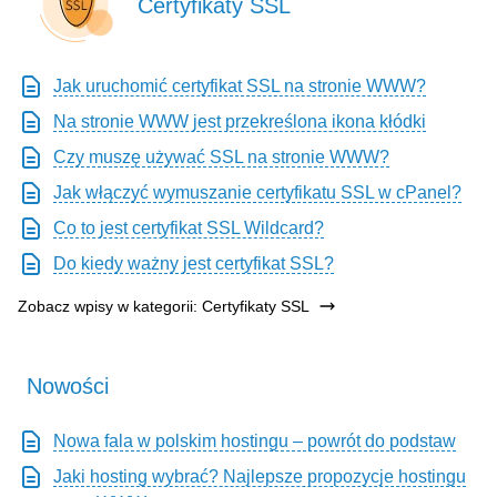
Certyfikaty SSL
Jak uruchomić certyfikat SSL na stronie WWW?
Na stronie WWW jest przekreślona ikona kłódki
Czy muszę używać SSL na stronie WWW?
Jak włączyć wymuszanie certyfikatu SSL w cPanel?
Co to jest certyfikat SSL Wildcard?
Do kiedy ważny jest certyfikat SSL?
Zobacz wpisy w kategorii: Certyfikaty SSL
Nowości
Nowa fala w polskim hostingu – powrót do podstaw
Jaki hosting wybrać? Najlepsze propozycje hostingu