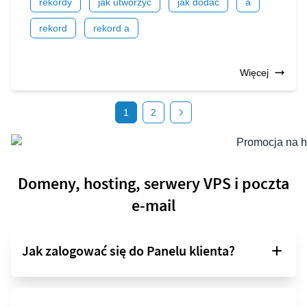
rekordy
jak utworzyć
jak dodać
a
rekord
rekord a
Więcej
1
2
Domeny, hosting, serwery VPS i poczta
e-mail
Jak zalogować się do Panelu klienta?