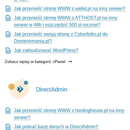
Jak przenieść stronę WWW z webd.pl na inny serwer?
Jak przenieść stronę WWW z ATTHOST.pl na inny
serwer w 48h i oszczędzić 500 zł rocznie?
Jak przenieść swoją stronę z Cyberfolks.pl do
Domenomania.pl?
Jak zaktualizować WordPress?
Zobacz wpisy w kategorii: cPanel
DirectAdmin
Jak przenieść stronę WWW z hostinghouse.pl na inny
serwer?
Jak pobrać bazę danych w DirectAdmin?