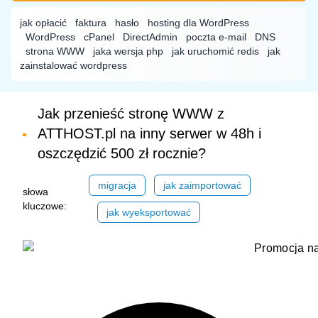
jak opłacić
faktura
hasło
hosting dla WordPress
WordPress
cPanel
DirectAdmin
poczta e-mail
DNS
strona WWW
jaka wersja php
jak uruchomić redis
jak
zainstalować wordpress
Jak przenieść stronę WWW z
ATTHOST.pl na inny serwer w 48h i
oszczędzić 500 zł rocznie?
migracja
jak zaimportować
słowa
kluczowe:
jak wyeksportować