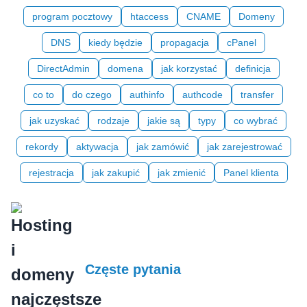
program pocztowy
htaccess
CNAME
Domeny
DNS
kiedy będzie
propagacja
cPanel
DirectAdmin
domena
jak korzystać
definicja
co to
do czego
authinfo
authcode
transfer
jak uzyskać
rodzaje
jakie są
typy
co wybrać
rekordy
aktywacja
jak zamówić
jak zarejestrować
rejestracja
jak zakupić
jak zmienić
Panel klienta
Częste pytania