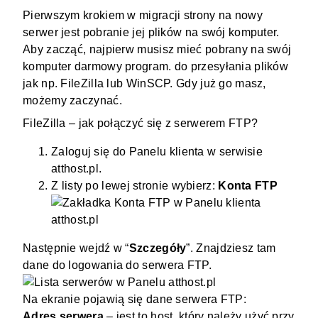
Pierwszym krokiem w migracji strony na nowy
serwer jest pobranie jej plików na swój komputer.
Aby zacząć, najpierw musisz mieć pobrany na swój
komputer darmowy program. do przesyłania plików
jak np. FileZilla lub WinSCP. Gdy już go masz,
możemy zaczynać.
FileZilla – jak połączyć się z serwerem FTP?
Zaloguj się do
Panelu klienta w serwisie
atthost.pl
.
Z listy po lewej stronie wybierz:
Konta FTP
Następnie wejdź w “
Szczegóły
”. Znajdziesz tam
dane do logowania do serwera
FTP
.
Na ekranie pojawią się dane serwera FTP:
Adres serwera
– jest to host, który należy użyć przy