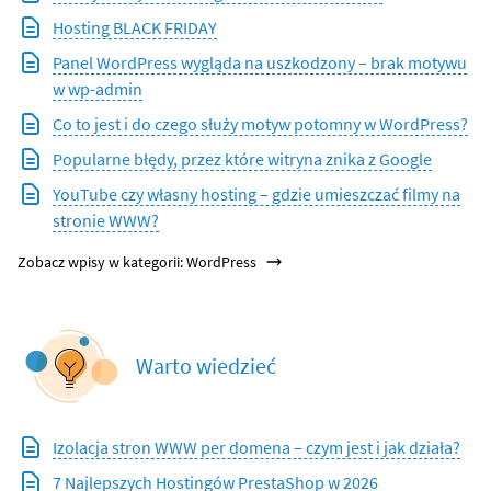
Hosting BLACK FRIDAY
Panel WordPress wygląda na uszkodzony – brak motywu
w wp-admin
Co to jest i do czego służy motyw potomny w WordPress?
Popularne błędy, przez które witryna znika z Google
YouTube czy własny hosting – gdzie umieszczać filmy na
stronie WWW?
Zobacz wpisy w kategorii: WordPress
Warto wiedzieć
Izolacja stron WWW per domena – czym jest i jak działa?
7 Najlepszych Hostingów PrestaShop w 2026