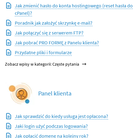
Jak zmienić hasło do konta hostingowego (reset hasła do
cPanel)?
Poradnik jak założyć skrzynkę e-mail?
Jak połączyć się z serwerem FTP?
Jak pobrać PRO FORMĘ z Panelu klienta?
Przydatne pliki i formularze
Zobacz wpisy w kategorii: Częste pytania
Panel klienta
Jak sprawdzić do kiedy usługa jest opłacona?
Jaki login użyć podczas logowania?
Jak opłacić domenę na kolejny rok?