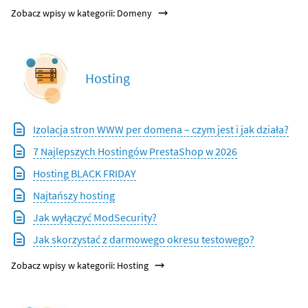
Zobacz wpisy w kategorii: Domeny
Hosting
Izolacja stron WWW per domena – czym jest i jak działa?
7 Najlepszych Hostingów PrestaShop w 2026
Hosting BLACK FRIDAY
Najtańszy hosting
Jak wyłączyć ModSecurity?
Jak skorzystać z darmowego okresu testowego?
Zobacz wpisy w kategorii: Hosting