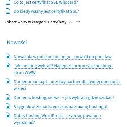
Co to jest certyfikat SSL Wildcard?
Do kiedy ważny jest certyfikat SSL?
Zobacz wpisy w kategorii: Certyfikaty SSL
Nowości
Nowa fala w polskim hostingu – powrót do podstaw
Jaki hosting wybrać? Najlepsze propozycje hostingu
stron WWW
Domenomania.pl – uczciwy partner dla twojej obecności
w sieci
Domena, hosting, serwer – jak wybrać i gdzie szukać?
5 sygnałów, że nadszedł czas na zmianę hostingu!
Dobry hosting WordPress – czym się powinien
wyróżniać?