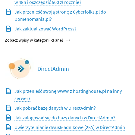
w 48h i oszczędzić 500 zł rocznie?
Jak przenieść swoją stronę z Cyberfolks.pl do
Domenomania.pl?
Jak zaktualizować WordPress?
Zobacz wpisy w kategorii: cPanel
DirectAdmin
Jak przenieść stronę WWW z hostinghouse.pl na inny
serwer?
Jak pobrać bazę danych w DirectAdmin?
Jak zalogować się do bazy danych w DirectAdmin?
Uwierzytelnianie dwuskładnikowe (2FA) w DirectAdmin