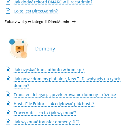
Jak dodać rekord DMARC w DirectAdmin?
Co to jest DirectAdmin?
Zobacz wpisy w kategorii: DirectAdmin
Domeny
Jak uzyskać kod authinfo w home.pl?
Jak nowe domeny globalne, New TLD, wpłynęły na rynek
domen?
Transfer, delegacja, przekierowanie domeny – różnice
Hosts File Editor – jak edytować plik hosts?
Traceroute – co to i jak wykonać?
Jak wykonać transfer domeny .DE?