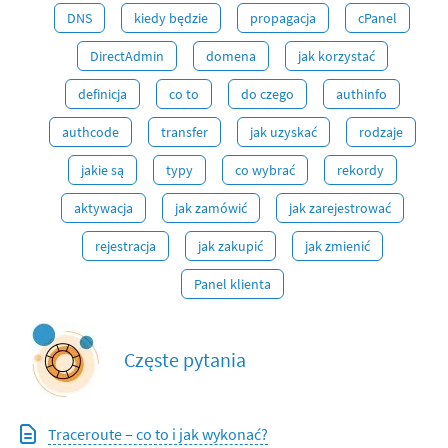
DNS
kiedy będzie
propagacja
cPanel
DirectAdmin
domena
jak korzystać
definicja
co to
do czego
authinfo
authcode
transfer
jak uzyskać
rodzaje
jakie są
typy
co wybrać
rekordy
aktywacja
jak zamówić
jak zarejestrować
rejestracja
jak zakupić
jak zmienić
Panel klienta
Częste pytania
Traceroute – co to i jak wykonać?