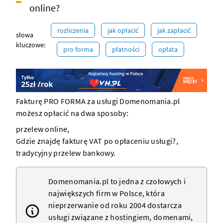
online?
rozliczenia
jak opłacić
jak zapłacić
słowa
kluczowe:
pro forma
płatności
opłata
Fakturę PRO FORMA za usługi Domenomania.pl
możesz opłacić na dwa sposoby:
przelew online
,
Gdzie znajdę fakturę VAT po opłaceniu usługi?
,
tradycyjny przelew bankowy
.
Domenomania.pl to jedna z czołowych i
największych firm w Polsce, która
nieprzerwanie od roku 2004 dostarcza
usługi związane z
hostingiem
,
domenami
,