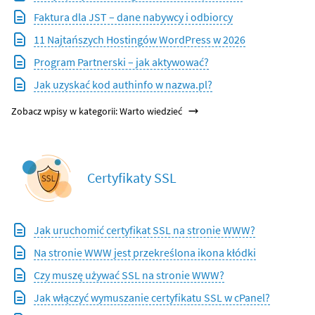
Faktura dla JST – dane nabywcy i odbiorcy
11 Najtańszych Hostingów WordPress w 2026
Program Partnerski – jak aktywować?
Jak uzyskać kod authinfo w nazwa.pl?
Zobacz wpisy w kategorii: Warto wiedzieć
Certyfikaty SSL
Jak uruchomić certyfikat SSL na stronie WWW?
Na stronie WWW jest przekreślona ikona kłódki
Czy muszę używać SSL na stronie WWW?
Jak włączyć wymuszanie certyfikatu SSL w cPanel?