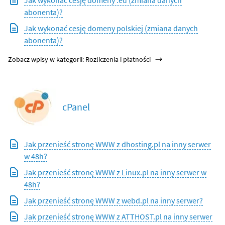
abonenta)?
Jak wykonać cesję domeny polskiej (zmiana danych
abonenta)?
Zobacz wpisy w kategorii: Rozliczenia i płatności
cPanel
Jak przenieść stronę WWW z dhosting.pl na inny serwer
w 48h?
Jak przenieść stronę WWW z Linux.pl na inny serwer w
48h?
Jak przenieść stronę WWW z webd.pl na inny serwer?
Jak przenieść stronę WWW z ATTHOST.pl na inny serwer