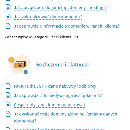
Jak zarządzać usługami (np. domeny i hosting)?
Jak zaktualizować dane abonenta?
Jak sprawdzić informacje o domenie w Panelu klienta?
Zobacz wpisy w kategorii: Panel klienta
Rozliczenia i płatności
Faktura dla JST – dane nabywcy i odbiorcy
Jak sprawdzić do kiedy usługa jest opłacona?
Cesja tradycyjna domen (papierowa)
Jak wykonać cesję domeny globalnej (zmiana danych
abonenta)?
Jak wykonać cesję domeny .eu (zmiana danych