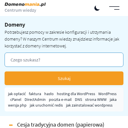
Centrum wiedzy
Domeny
Potrzebujesz pomocy w zakresie konfiguracji i utrzymania
domeny? W naszym Centrum wiedzy znajdziesz informacje jak
korzystać z domeny internetowej.
Szukaj
jak opłacić
faktura
hasło
hosting dla WordPress
WordPress
cPanel
DirectAdmin
poczta e-mail
DNS
strona WWW
jaka
wersja php
jak uruchomić redis
jak zainstalować wordpress
Cesja tradycyjna domen (papierowa)