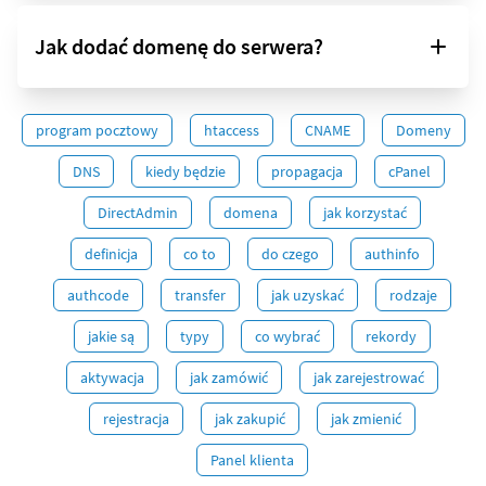
Jak dodać domenę do serwera?
program pocztowy
htaccess
CNAME
Domeny
DNS
kiedy będzie
propagacja
cPanel
DirectAdmin
domena
jak korzystać
definicja
co to
do czego
authinfo
authcode
transfer
jak uzyskać
rodzaje
jakie są
typy
co wybrać
rekordy
aktywacja
jak zamówić
jak zarejestrować
rejestracja
jak zakupić
jak zmienić
Panel klienta