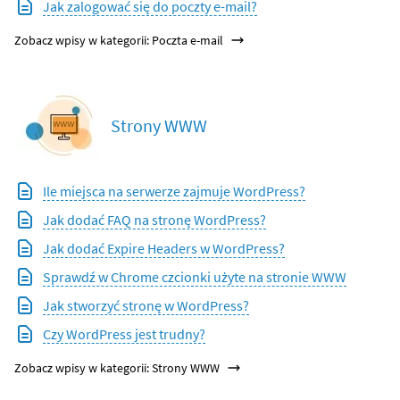
Jak zalogować się do poczty e-mail?
Zobacz wpisy w kategorii: Poczta e-mail
Strony WWW
Ile miejsca na serwerze zajmuje WordPress?
Jak dodać FAQ na stronę WordPress?
Jak dodać Expire Headers w WordPress?
Sprawdź w Chrome czcionki użyte na stronie WWW
Jak stworzyć stronę w WordPress?
Czy WordPress jest trudny?
Zobacz wpisy w kategorii: Strony WWW