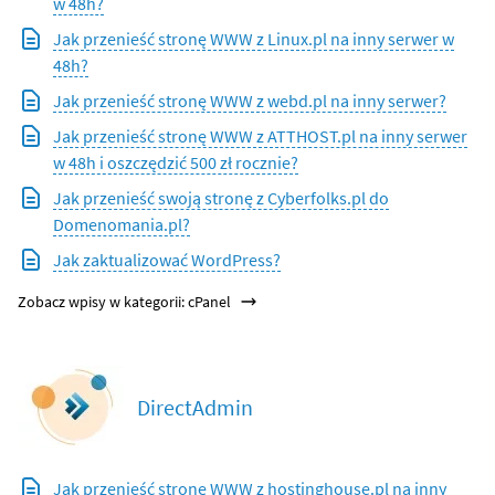
w 48h?
Jak przenieść stronę WWW z Linux.pl na inny serwer w
48h?
Jak przenieść stronę WWW z webd.pl na inny serwer?
Jak przenieść stronę WWW z ATTHOST.pl na inny serwer
w 48h i oszczędzić 500 zł rocznie?
Jak przenieść swoją stronę z Cyberfolks.pl do
Domenomania.pl?
Jak zaktualizować WordPress?
Zobacz wpisy w kategorii: cPanel
DirectAdmin
Jak przenieść stronę WWW z hostinghouse.pl na inny