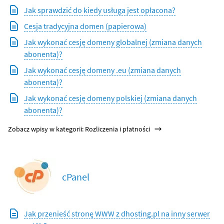
Jak sprawdzić do kiedy usługa jest opłacona?
Cesja tradycyjna domen (papierowa)
Jak wykonać cesję domeny globalnej (zmiana danych
abonenta)?
Jak wykonać cesję domeny .eu (zmiana danych
abonenta)?
Jak wykonać cesję domeny polskiej (zmiana danych
abonenta)?
Zobacz wpisy w kategorii: Rozliczenia i płatności
cPanel
Jak przenieść stronę WWW z dhosting.pl na inny serwer