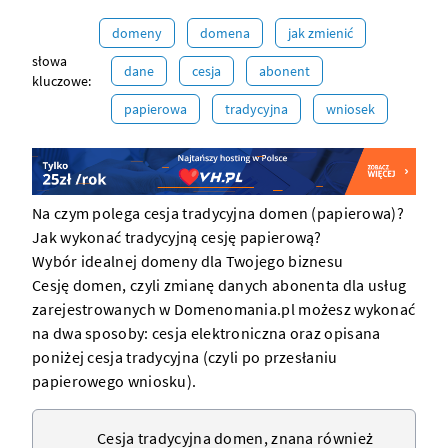
domeny
domena
jak zmienić
słowa
dane
cesja
abonent
kluczowe:
papierowa
tradycyjna
wniosek
Na czym polega cesja tradycyjna domen (papierowa)?
Jak wykonać tradycyjną cesję papierową?
Wybór idealnej domeny dla Twojego biznesu
Cesję
domen
, czyli zmianę danych abonenta dla usług
zarejestrowanych w Domenomania.pl możesz wykonać
na dwa sposoby:
cesja elektroniczna
oraz opisana
poniżej cesja tradycyjna (czyli po przesłaniu
papierowego wniosku).
Cesja tradycyjna domen, znana również