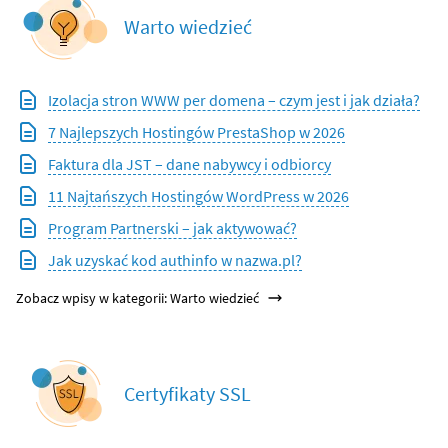
Warto wiedzieć
Izolacja stron WWW per domena – czym jest i jak działa?
7 Najlepszych Hostingów PrestaShop w 2026
Faktura dla JST – dane nabywcy i odbiorcy
11 Najtańszych Hostingów WordPress w 2026
Program Partnerski – jak aktywować?
Jak uzyskać kod authinfo w nazwa.pl?
Zobacz wpisy w kategorii: Warto wiedzieć
Certyfikaty SSL