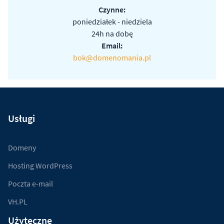
Czynne:
poniedziałek - niedziela
24h na dobę
Email:
bok@domenomania.pl
Usługi
Domeny
Hosting WordPress
Poczta e-mail
VH.PL
Użyteczne