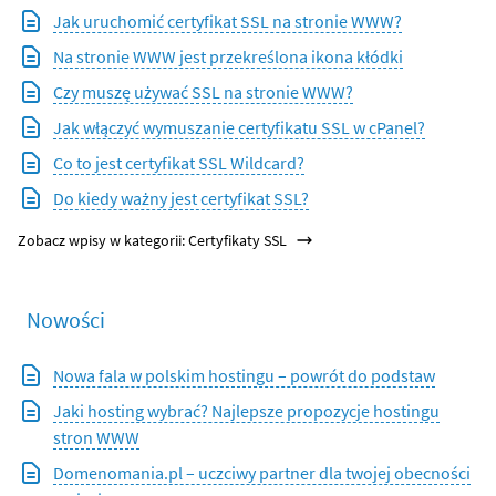
Jak uruchomić certyfikat SSL na stronie WWW?
Na stronie WWW jest przekreślona ikona kłódki
Czy muszę używać SSL na stronie WWW?
Jak włączyć wymuszanie certyfikatu SSL w cPanel?
Co to jest certyfikat SSL Wildcard?
Do kiedy ważny jest certyfikat SSL?
Zobacz wpisy w kategorii: Certyfikaty SSL
Nowości
Nowa fala w polskim hostingu – powrót do podstaw
Jaki hosting wybrać? Najlepsze propozycje hostingu
stron WWW
Domenomania.pl – uczciwy partner dla twojej obecności