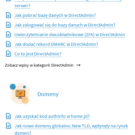
serwer?
Jak pobrać bazę danych w DirectAdmin?
Jak zalogować się do bazy danych w DirectAdmin?
Uwierzytelnianie dwuskładnikowe (2FA) w DirectAdmin
Jak dodać rekord DMARC w DirectAdmin?
Co to jest DirectAdmin?
Zobacz wpisy w kategorii: DirectAdmin
Domeny
Jak uzyskać kod authinfo w home.pl?
Jak nowe domeny globalne, New TLD, wpłynęły na rynek
domen?