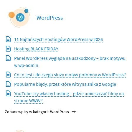
WordPress
11 Najtańszych Hostingów WordPress w 2026
Hosting BLACK FRIDAY
Panel WordPress wygląda na uszkodzony – brak motywu
w wp-admin
Co to jest i do czego służy motyw potomny w WordPress?
Popularne błędy, przez które witryna znika z Google
YouTube czy własny hosting – gdzie umieszczać filmy na
stronie WWW?
Zobacz wpisy w kategorii: WordPress