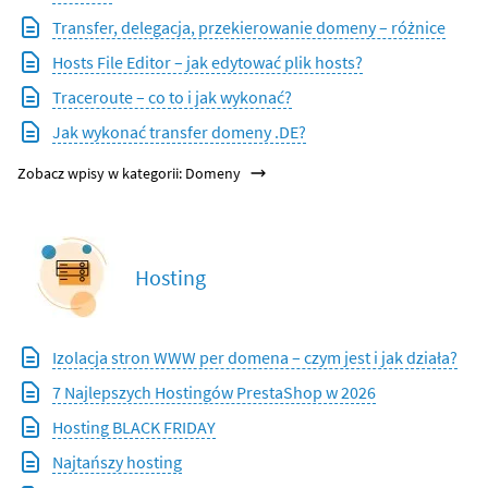
Transfer, delegacja, przekierowanie domeny – różnice
Hosts File Editor – jak edytować plik hosts?
Traceroute – co to i jak wykonać?
Jak wykonać transfer domeny .DE?
Zobacz wpisy w kategorii: Domeny
Hosting
Izolacja stron WWW per domena – czym jest i jak działa?
7 Najlepszych Hostingów PrestaShop w 2026
Hosting BLACK FRIDAY
Najtańszy hosting