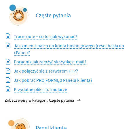
Częste pytania
Traceroute – co to i jak wykonać?
Jak zmienić hasło do konta hostingowego (reset hasła do
cPanel)?
Poradnik jak założyć skrzynkę e-mail?
Jak połączyć się z serwerem FTP?
Jak pobrać PRO FORMĘ z Panelu klienta?
Przydatne pliki i formularze
Zobacz wpisy w kategorii: Częste pytania
Panel klienta