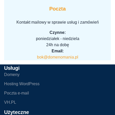
Poczta
Kontakt mailowy w sprawie usług i zamówień
Czynne:
poniedziałek - niedziela
24h na dobę
Email:
bok@domenomania.pl
Usługi
Domeny
Hosting WordPress
Poczta e-mail
VH.PL
Użyteczne