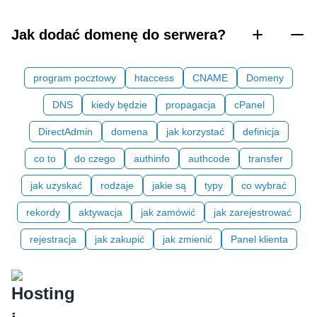
Jak dodać domenę do serwera?
program pocztowy
htaccess
CNAME
Domeny
DNS
kiedy będzie
propagacja
cPanel
DirectAdmin
domena
jak korzystać
definicja
co to
do czego
authinfo
authcode
transfer
jak uzyskać
rodzaje
jakie są
typy
co wybrać
rekordy
aktywacja
jak zamówić
jak zarejestrować
rejestracja
jak zakupić
jak zmienić
Panel klienta