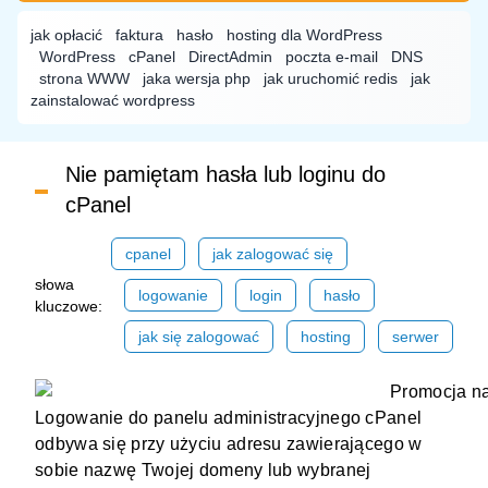
jak opłacić
faktura
hasło
hosting dla WordPress
WordPress
cPanel
DirectAdmin
poczta e-mail
DNS
strona WWW
jaka wersja php
jak uruchomić redis
jak
zainstalować wordpress
Nie pamiętam hasła lub loginu do
cPanel
cpanel
jak zalogować się
słowa
logowanie
login
hasło
kluczowe:
jak się zalogować
hosting
serwer
Logowanie do panelu administracyjnego cPanel
odbywa się przy użyciu adresu zawierającego w
sobie nazwę Twojej
domeny
lub wybranej