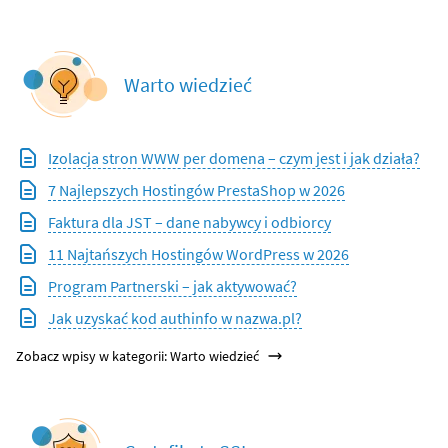
Warto wiedzieć
Izolacja stron WWW per domena – czym jest i jak działa?
7 Najlepszych Hostingów PrestaShop w 2026
Faktura dla JST – dane nabywcy i odbiorcy
11 Najtańszych Hostingów WordPress w 2026
Program Partnerski – jak aktywować?
Jak uzyskać kod authinfo w nazwa.pl?
Zobacz wpisy w kategorii: Warto wiedzieć