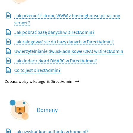
Jak przenieść stronę WWW z hostinghouse.pl na inny
serwer?
Jak pobrać bazę danych w DirectAdmin?
Jak zalogować się do bazy danych w DirectAdmin?
Uwierzytelnianie dwuskładnikowe (2FA) w DirectAdmin
Jak dodać rekord DMARC w DirectAdmin?
Co to jest DirectAdmin?
Zobacz wpisy w kategorii: DirectAdmin
Domeny
Jak uzyskać kod authinfo w home.pl?