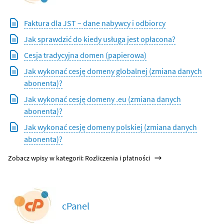
Faktura dla JST – dane nabywcy i odbiorcy
Jak sprawdzić do kiedy usługa jest opłacona?
Cesja tradycyjna domen (papierowa)
Jak wykonać cesję domeny globalnej (zmiana danych
abonenta)?
Jak wykonać cesję domeny .eu (zmiana danych
abonenta)?
Jak wykonać cesję domeny polskiej (zmiana danych
abonenta)?
Zobacz wpisy w kategorii: Rozliczenia i płatności
cPanel