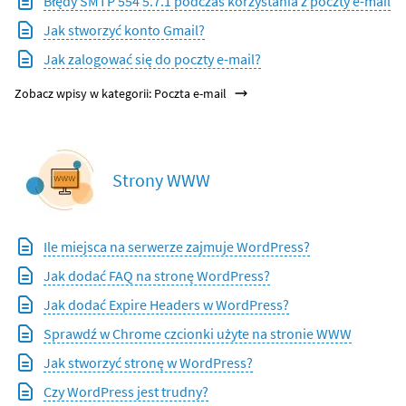
Błędy SMTP 554 5.7.1 podczas korzystania z poczty e-mail
Jak stworzyć konto Gmail?
Jak zalogować się do poczty e-mail?
Zobacz wpisy w kategorii: Poczta e-mail
Strony WWW
Ile miejsca na serwerze zajmuje WordPress?
Jak dodać FAQ na stronę WordPress?
Jak dodać Expire Headers w WordPress?
Sprawdź w Chrome czcionki użyte na stronie WWW
Jak stworzyć stronę w WordPress?
Czy WordPress jest trudny?