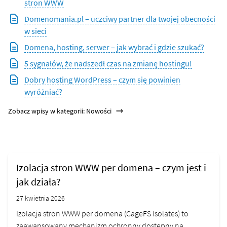
stron WWW
Domenomania.pl – uczciwy partner dla twojej obecności
w sieci
Domena, hosting, serwer – jak wybrać i gdzie szukać?
5 sygnałów, że nadszedł czas na zmianę hostingu!
Dobry hosting WordPress – czym się powinien
wyróżniać?
Zobacz wpisy w kategorii: Nowości
Izolacja stron WWW per domena – czym jest i
jak działa?
27 kwietnia 2026
Izolacja stron WWW per domena (CageFS Isolates) to
zaawansowany mechanizm ochronny dostępny na