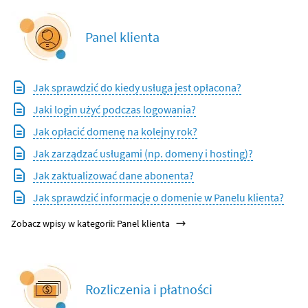
Panel klienta
Jak sprawdzić do kiedy usługa jest opłacona?
Jaki login użyć podczas logowania?
Jak opłacić domenę na kolejny rok?
Jak zarządzać usługami (np. domeny i hosting)?
Jak zaktualizować dane abonenta?
Jak sprawdzić informacje o domenie w Panelu klienta?
Zobacz wpisy w kategorii: Panel klienta
Rozliczenia i płatności