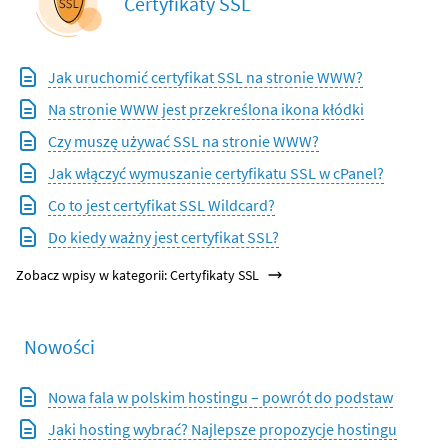
Certyfikaty SSL
Jak uruchomić certyfikat SSL na stronie WWW?
Na stronie WWW jest przekreślona ikona kłódki
Czy muszę używać SSL na stronie WWW?
Jak włączyć wymuszanie certyfikatu SSL w cPanel?
Co to jest certyfikat SSL Wildcard?
Do kiedy ważny jest certyfikat SSL?
Zobacz wpisy w kategorii: Certyfikaty SSL
Nowości
Nowa fala w polskim hostingu – powrót do podstaw
Jaki hosting wybrać? Najlepsze propozycje hostingu