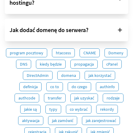
hostingu?
Jak dodać domenę do serwera?
program pocztowy
htaccess
CNAME
Domeny
DNS
kiedy będzie
propagacja
cPanel
DirectAdmin
domena
jak korzystać
definicja
co to
do czego
authinfo
authcode
transfer
jak uzyskać
rodzaje
jakie są
typy
co wybrać
rekordy
aktywacja
jak zamówić
jak zarejestrować
rejestracja
jak zakupić
jak zmienić