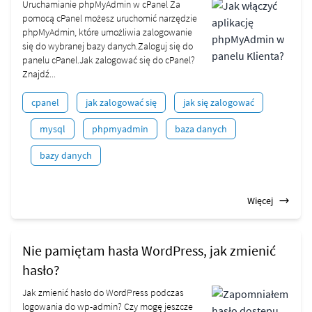
Uruchamianie phpMyAdmin w cPanel Za
pomocą cPanel możesz uruchomić narzędzie
phpMyAdmin, które umożliwia zalogowanie
się do wybranej bazy danych.Zaloguj się do
panelu cPanel.Jak zalogować się do cPanel?
Znajdź...
cpanel
jak zalogować się
jak się zalogować
mysql
phpmyadmin
baza danych
bazy danych
Więcej
Nie pamiętam hasła WordPress, jak zmienić
hasło?
Jak zmienić hasło do WordPress podczas
logowania do wp-admin? Czy mogę jeszcze