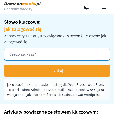
Centrum wiedzy
Słowo kluczowe:
jak zalogować się
Zobacz wszystkie artykuły związane ze słowem kluczowym: jak
zalogować się
Szukaj
jak opłacić
faktura
hasło
hosting dla WordPress
WordPress
cPanel
DirectAdmin
poczta e-mail
DNS
strona WWW
jaka
wersja php
jak uruchomić redis
jak zainstalować wordpress
Artykuły powiązane ze słowem kluczowym: