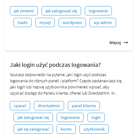
jak zmienić
jak zalogować się
logowanie
hasło
mysql
wordpress
wp-admin
Więcej
Jaki login użyć podczas logowania?
Szukasz odpowiedzi na pytanie, jaki login użyć podczas
logowania do różnych paneli i platform? Często zastanawiasz się,
jaki login lub nazwę użytkownika powinieneś wpisać, aby
uzyskać dostęp do Panelu klienta, cPanel lub DirectAdmin. W...
cpanel
directadmin
panel klienta
jak zalogować się
logowanie
login
jak się zalogować
konto
użytkownik