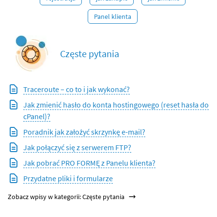
Panel klienta
Częste pytania
Traceroute – co to i jak wykonać?
Jak zmienić hasło do konta hostingowego (reset hasła do
cPanel)?
Poradnik jak założyć skrzynkę e-mail?
Jak połączyć się z serwerem FTP?
Jak pobrać PRO FORMĘ z Panelu klienta?
Przydatne pliki i formularze
Zobacz wpisy w kategorii: Częste pytania