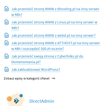
Jak przenieść stronę WWW z dhosting.pl na inny serwer
w 48h?
Jak przenieść stronę WWW z Linux.pl na inny serwer w
48h?
Jak przenieść stronę WWW z webd.pl na inny serwer?
Jak przenieść stronę WWW z ATTHOST.pl na inny serwer
w 48h i oszczędzić 500 zł rocznie?
Jak przenieść swoją stronę z Cyberfolks.pl do
Domenomania.pl?
Jak zaktualizować WordPress?
Zobacz wpisy w kategorii: cPanel
DirectAdmin