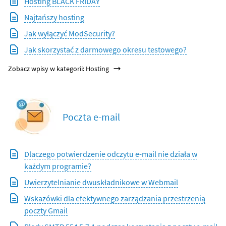
Hosting BLACK FRIDAY
Najtańszy hosting
Jak wyłączyć ModSecurity?
Jak skorzystać z darmowego okresu testowego?
Zobacz wpisy w kategorii: Hosting
Poczta e-mail
Dlaczego potwierdzenie odczytu e-mail nie działa w
każdym programie?
Uwierzytelnianie dwuskładnikowe w Webmail
Wskazówki dla efektywnego zarządzania przestrzenią
poczty Gmail