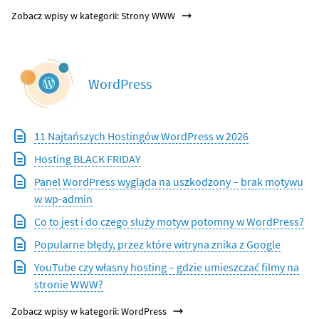
Zobacz wpisy w kategorii: Strony WWW
WordPress
11 Najtańszych Hostingów WordPress w 2026
Hosting BLACK FRIDAY
Panel WordPress wygląda na uszkodzony – brak motywu
w wp-admin
Co to jest i do czego służy motyw potomny w WordPress?
Popularne błędy, przez które witryna znika z Google
YouTube czy własny hosting – gdzie umieszczać filmy na
stronie WWW?
Zobacz wpisy w kategorii: WordPress