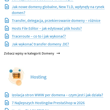
Jak nowe domeny globalne, New TLD, wpłynęły na rynek
domen?
Transfer, delegacja, przekierowanie domeny – różnice
Hosts File Editor – jak edytować plik hosts?
Traceroute – co to i jak wykonać?
Jak wykonać transfer domeny .DE?
Zobacz wpisy w kategorii: Domeny
Hosting
Izolacja stron WWW per domena – czym jest i jak działa?
7 Najlepszych Hostingów PrestaShop w 2026