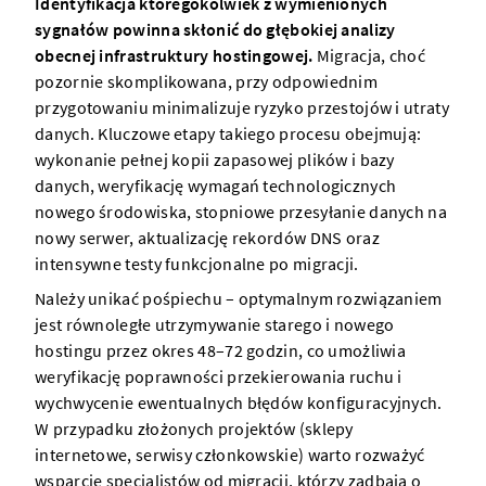
Identyfikacja któregokolwiek z wymienionych
sygnałów powinna skłonić do głębokiej analizy
obecnej infrastruktury hostingowej.
Migracja, choć
pozornie skomplikowana, przy odpowiednim
przygotowaniu minimalizuje ryzyko przestojów i utraty
danych. Kluczowe etapy takiego procesu obejmują:
wykonanie pełnej kopii zapasowej plików i bazy
danych, weryfikację wymagań technologicznych
nowego środowiska, stopniowe przesyłanie danych na
nowy serwer, aktualizację rekordów DNS oraz
intensywne testy funkcjonalne po migracji.
Należy unikać pośpiechu – optymalnym rozwiązaniem
jest równoległe utrzymywanie starego i nowego
hostingu przez okres 48–72 godzin, co umożliwia
weryfikację poprawności przekierowania ruchu i
wychwycenie ewentualnych błędów konfiguracyjnych.
W przypadku złożonych projektów (sklepy
internetowe, serwisy członkowskie) warto rozważyć
wsparcie specjalistów od migracji, którzy zadbają o