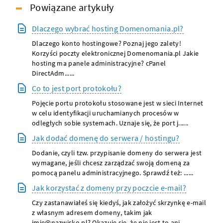
Powiązane artykuły
Dlaczego wybrać hosting Domenomania.pl?
Dlaczego konto hostingowe? Poznaj jego zalety!
Korzyści poczty elektronicznej Domenomania.pl Jakie
hosting ma panele administracyjne? cPanel
DirectAdm......
Co to jest port protokołu?
Pojęcie portu protokołu stosowane jest w sieci Internet
w celu identyfikacji uruchamianych procesów w
odległych sobie systemach. Uznaje się, że port j......
Jak dodać domenę do serwera / hostingu?
Dodanie, czyli tzw. przypisanie domeny do serwera jest
wymagane, jeśli chcesz zarządzać swoją domeną za
pomocą panelu administracyjnego. Sprawdź też: ......
Jak korzystać z domeny przy poczcie e-mail?
Czy zastanawiałeś się kiedyś, jak założyć skrzynkę e-mail
z własnym adresem domeny, takim jak
imie@nazwisko.pl? Okazuje się, że nie jest to ani