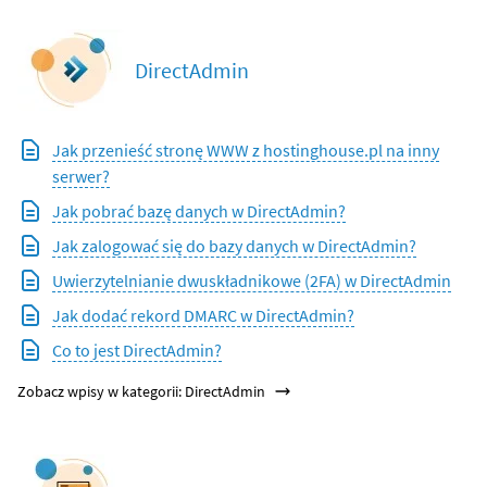
DirectAdmin
Jak przenieść stronę WWW z hostinghouse.pl na inny
serwer?
Jak pobrać bazę danych w DirectAdmin?
Jak zalogować się do bazy danych w DirectAdmin?
Uwierzytelnianie dwuskładnikowe (2FA) w DirectAdmin
Jak dodać rekord DMARC w DirectAdmin?
Co to jest DirectAdmin?
Zobacz wpisy w kategorii: DirectAdmin