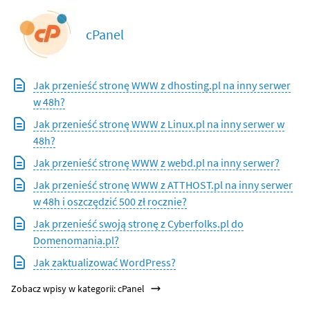
cPanel
Jak przenieść stronę WWW z dhosting.pl na inny serwer
w 48h?
Jak przenieść stronę WWW z Linux.pl na inny serwer w
48h?
Jak przenieść stronę WWW z webd.pl na inny serwer?
Jak przenieść stronę WWW z ATTHOST.pl na inny serwer
w 48h i oszczędzić 500 zł rocznie?
Jak przenieść swoją stronę z Cyberfolks.pl do
Domenomania.pl?
Jak zaktualizować WordPress?
Zobacz wpisy w kategorii: cPanel