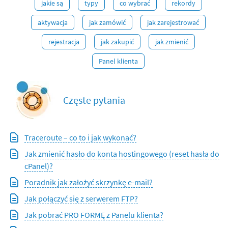
jakie są
typy
co wybrać
rekordy
aktywacja
jak zamówić
jak zarejestrować
rejestracja
jak zakupić
jak zmienić
Panel klienta
Częste pytania
Traceroute – co to i jak wykonać?
Jak zmienić hasło do konta hostingowego (reset hasła do
cPanel)?
Poradnik jak założyć skrzynkę e-mail?
Jak połączyć się z serwerem FTP?
Jak pobrać PRO FORMĘ z Panelu klienta?