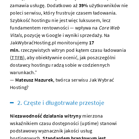
zamawia usługę. Dodatkowo aż
39%
użytkowników nie
poleci serwisu, który frustruje czasem ładowania.
Szybkość hostingu nie jest więc luksusem, lecz
fundamentem rentowności — wpływa na
Core Web
Vitals
, pozycję w Google i wyniki sprzedaży. Na
JakWybraćHosting.pl monitorujemy
17
mln.
rzeczywistych witryn pod kątem czasu ładowania
(
TTFB
), aby obiektywnie ocenić, jak poszczególni
dostawcy hostingu radzą sobie w codziennych
warunkach.”
—
Mateusz Mazurek
, twórca serwisu
Jak Wybrać
Hosting?
2. Częste i długotrwałe przestoje
Niezawodność działania witryny
mierzona
wskaźnikiem czasu dostępności (uptime) stanowi
podstawowy wyznacznik jakości usług
hostingowych.
Standardem branżowym jest