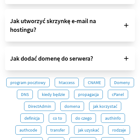
Jak utworzyć skrzynkę e-mail na
hostingu?
Jak dodać domenę do serwera?
program pocztowy
htaccess
CNAME
Domeny
DNS
kiedy będzie
propagacja
cPanel
DirectAdmin
domena
jak korzystać
definicja
co to
do czego
authinfo
authcode
transfer
jak uzyskać
rodzaje