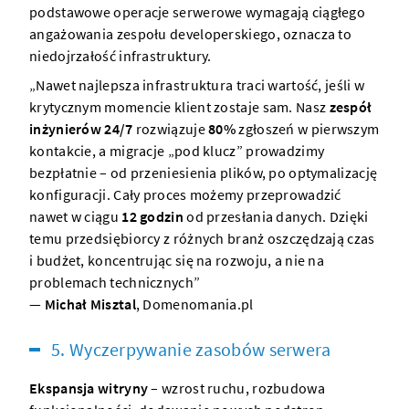
podstawowe operacje serwerowe wymagają ciągłego
angażowania zespołu developerskiego, oznacza to
niedojrzałość infrastruktury.
„Nawet najlepsza infrastruktura traci wartość, jeśli w
krytycznym momencie klient zostaje sam. Nasz
zespół
inżynierów 24/7
rozwiązuje
80%
zgłoszeń w pierwszym
kontakcie, a migracje „pod klucz” prowadzimy
bezpłatnie – od przeniesienia plików, po optymalizację
konfiguracji. Cały proces możemy przeprowadzić
nawet w ciągu
12 godzin
od przesłania danych. Dzięki
temu przedsiębiorcy z różnych branż oszczędzają czas
i budżet, koncentrując się na rozwoju, a nie na
problemach technicznych”
—
Michał Misztal
,
Domenomania.pl
5. Wyczerpywanie zasobów serwera
Ekspansja witryny
– wzrost ruchu, rozbudowa