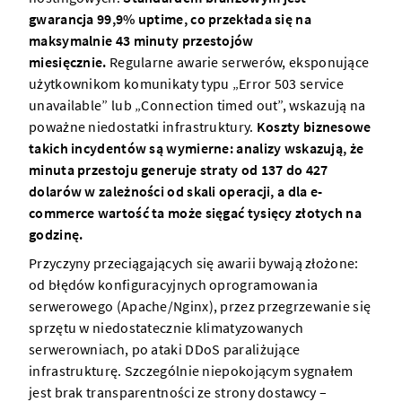
gwarancja 99,9% uptime, co przekłada się na
maksymalnie 43 minuty przestojów
miesięcznie.
Regularne awarie serwerów, eksponujące
użytkownikom komunikaty typu „Error 503 service
unavailable” lub „Connection timed out”, wskazują na
poważne niedostatki infrastruktury.
Koszty biznesowe
takich incydentów są wymierne: analizy wskazują, że
minuta przestoju generuje straty od 137 do 427
dolarów w zależności od skali operacji, a dla e-
commerce wartość ta może sięgać tysięcy złotych na
godzinę.
Przyczyny przeciągających się awarii bywają złożone:
od błędów konfiguracyjnych oprogramowania
serwerowego (Apache/Nginx), przez przegrzewanie się
sprzętu w niedostatecznie klimatyzowanych
serwerowniach, po ataki DDoS paraliżujące
infrastrukturę. Szczególnie niepokojącym sygnałem
jest brak transparentności ze strony dostawcy –