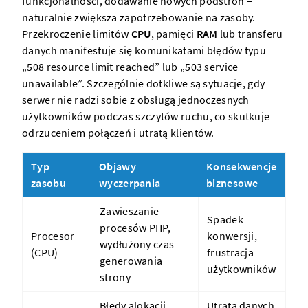
funkcjonalności, dodawanie nowych podstron –
naturalnie zwiększa zapotrzebowanie na zasoby.
Przekroczenie limitów
CPU
, pamięci
RAM
lub transferu
danych manifestuje się komunikatami błędów typu
„508 resource limit reached” lub „503 service
unavailable”. Szczególnie dotkliwe są sytuacje, gdy
serwer nie radzi sobie z obsługą jednoczesnych
użytkowników podczas szczytów ruchu, co skutkuje
odrzuceniem połączeń i utratą klientów.
Typ
Objawy
Konsekwencje
zasobu
wyczerpania
biznesowe
Zawieszanie
Spadek
procesów PHP,
Procesor
konwersji,
wydłużony czas
(CPU)
frustracja
generowania
użytkowników
strony
Błędy alokacji,
Utrata danych