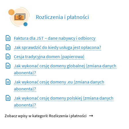
Rozliczenia i płatności
Faktura dla JST – dane nabywcy i odbiorcy
Jak sprawdzić do kiedy usługa jest opłacona?
Cesja tradycyjna domen (papierowa)
Jak wykonać cesję domeny globalnej (zmiana danych
abonenta)?
Jak wykonać cesję domeny .eu (zmiana danych
abonenta)?
Jak wykonać cesję domeny polskiej (zmiana danych
abonenta)?
Zobacz wpisy w kategorii: Rozliczenia i płatności