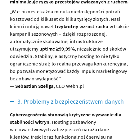
minimalizuje ryzyko przestojów związanych z ruchem.
„W e-biznesie każda minuta niedostępności potrafi
kosztować od kilkuset do kilku tysięcy złotych. Nasi
klienci notują nawet
trzykrotny wzrost ruchu
w trakcie
kampanii sezonowych – dzięki rozproszonej,
automatycznie skalowalnej infrastrukturze
utrzymujemy
uptime ≥99,99%
, niezależnie od skoków
odwiedzin. Stabilny, elastyczny hosting to nie tylko
ograniczenie strat; to realna przewaga konkurencyjna,
bo pozwala monetyzować każdy impuls marketingowy
bez obaw o wydajność.”
—
Sebastian Szeliga
, CEO
Webh.pl
3. Problemy z bezpieczeństwem danych
Cyberzagrożenia stanowią krytyczne wyzwanie dla
stabilności witryn.
Hosting pozbawiony
wielowarstwowych zabezpieczeń naraża dane
klientów, treści oraz funkcjonalność serwisu na