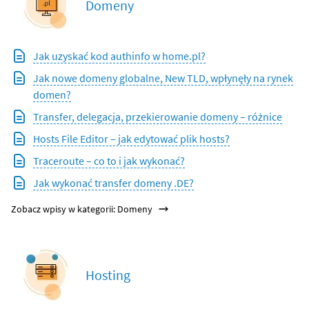
Domeny
Jak uzyskać kod authinfo w home.pl?
Jak nowe domeny globalne, New TLD, wpłynęły na rynek
domen?
Transfer, delegacja, przekierowanie domeny – różnice
Hosts File Editor – jak edytować plik hosts?
Traceroute – co to i jak wykonać?
Jak wykonać transfer domeny .DE?
Zobacz wpisy w kategorii: Domeny
Hosting