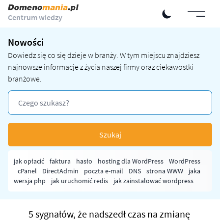
Centrum wiedzy
Nowości
Dowiedz się co się dzieje w branży. W tym miejscu znajdziesz
najnowsze informacje z życia naszej firmy oraz ciekawostki
branżowe.
Szukaj
jak opłacić
faktura
hasło
hosting dla WordPress
WordPress
cPanel
DirectAdmin
poczta e-mail
DNS
strona WWW
jaka
wersja php
jak uruchomić redis
jak zainstalować wordpress
5 sygnałów, że nadszedł czas na zmianę