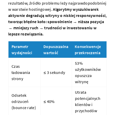
rezultatów, źródło problemu leży najprawdopodobniej
w warstwie hostingowej.
Algorytmy wyszukiwarek
aktywnie degradują witryny o niskiej responsywności,
tworząc błędne koło: spowolnienie → niższa pozycja
→ mniejszy ruch → trudności w inwestowaniu w
lepsze rozwiązania.
Parametr
Dopuszczalna
Konsekwencje
wydajności
wartość
przekroczenia
53%
Czas
użytkowników
ładowania
≤ 3 sekundy
opuszcza
strony
witrynę
Utrata
Odsetek
potencjalnych
odrzuceń
≤ 40%
klientów i
(bounce rate)
przychodów