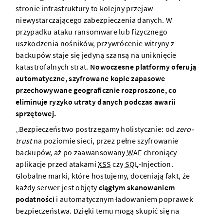
stronie infrastruktury to kolejny przejaw
niewystarczającego zabezpieczenia danych. W
przypadku ataku ransomware lub fizycznego
uszkodzenia nośników, przywrócenie witryny z
backupów staje się jedyną szansą na uniknięcie
katastrofalnych strat.
Nowoczesne platformy oferują
automatyczne, szyfrowane kopie zapasowe
przechowywane geograficznie rozproszone, co
eliminuje ryzyko utraty danych podczas awarii
sprzętowej.
„Bezpieczeństwo postrzegamy holistycznie: od
zero-
trust
na poziomie sieci, przez pełne szyfrowanie
backupów, aż po zaawansowany
WAF
chroniący
aplikacje przed atakami
XSS
czy
SQL
-Injection.
Globalne marki, które hostujemy, doceniają fakt, że
każdy serwer jest objęty
ciągłym skanowaniem
podatności
i automatycznym ładowaniem poprawek
bezpieczeństwa. Dzięki temu mogą skupić się na