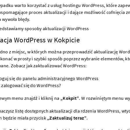
padku warto korzystać z usług hostingu WordPress, które zape
wspomagające proces aktualizacji i dające możliwość cofnięcia 
a wywoła błędy.
zedstawiamy sposoby aktualizacji WordPress
zacja WordPress w Kokpicie
edno z miejsc, w których można przeprowadzić aktualizację WordP
onać w prosty i szybki sposób poprzez wybranie elementów, kt
wane. Zobacz jak zaktualizować WordPress:
oguj się do panelu administracyjnego WordPress
 zalogować się do WordPress?
ewym menu znajdź i kliknij na
„Kokpit”
. W rozwiniętym menu w
aczysz listę dostępnych aktualizacji dla rdzenia WordPress, wty
h będzie miała przycisk
„Zaktualizuj teraz”
.