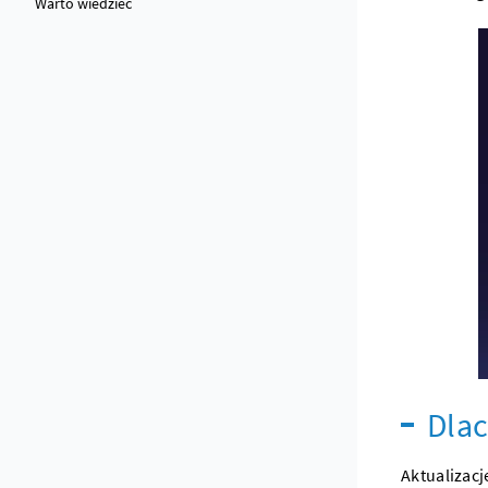
Warto wiedzieć
Dlac
Aktualizac