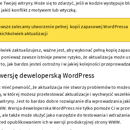
 Twojej witryny. Może się to zdarzyć, jeśli w kodzie występuje bł
jakiś konflikt z motywem lub wtyczką.
awsze zalecamy
utworzenie pełnej kopii zapasowej WordPressa
kichkolwiek aktualizacji
wiek zaktualizujesz, ważne jest, aby wykonać pełną kopię zapa
ponieważ zawsze istnieje pewne ryzyko, że aktualizacja może us
to, jak bardzo jesteś ostrożny i w jakiej kolejności przeprowadza
wersję deweloperską WordPress
z mieć pewność, że aktualizacja nie stworzy problemów to możes
, w której możesz przetestować aktualizacje i wychwycić wszelki
 witryny. Jest to bardzo dobre rozwiązanie dla wprowadzania ja
WW. Wersja deweloperska WordPress nie tylko pomoże Ci w prz
i, ale także może służyć jako narzędzie do testowania i wdrażani
rzed opublikowaniem ich w wersji produkcyjnej strony WWW.