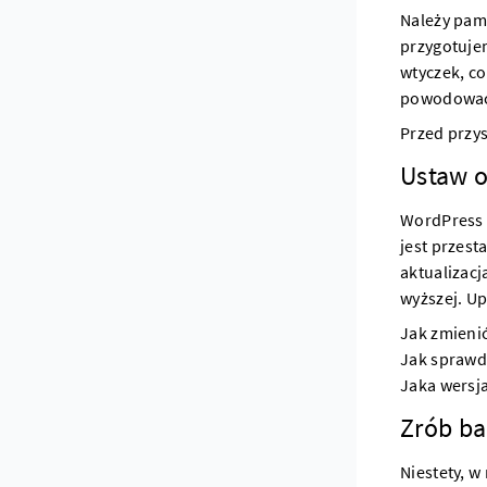
Należy pami
przygotuje
wtyczek, co
powodować 
Przed przys
Ustaw 
WordPress 
jest przest
aktualizacj
wyższej. Up
Jak zmieni
Jak sprawd
Jaka wersj
Zrób b
Niestety, 