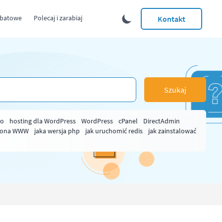
abatowe
Polecaj i zarabiaj
Kontakt
Szukaj
ło
hosting dla WordPress
WordPress
cPanel
DirectAdmin
rona WWW
jaka wersja php
jak uruchomić redis
jak zainstalować