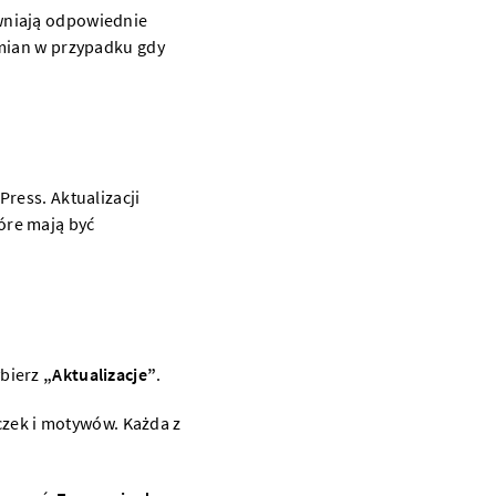
wniają odpowiednie
zmian w przypadku gdy
ress. Aktualizacji
óre mają być
ybierz
„Aktualizacje”
.
czek i motywów. Każda z