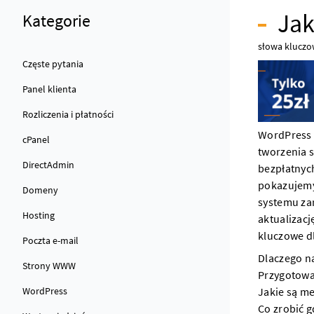
Jak
Kategorie
słowa kluczo
Częste pytania
Panel klienta
Rozliczenia i płatności
WordPress
cPanel
tworzenia
DirectAdmin
bezpłatnych
pokazujemy 
Domeny
systemu za
Hosting
aktualizacj
kluczowe dl
Poczta e-mail
Dlaczego n
Strony WWW
Przygotowa
WordPress
Jakie są me
Co zrobić g