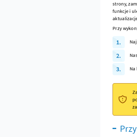
strony, za
funkcje i u
aktualizacj
Przy wykony
Naj
Nas
Na 
Za
p
z
Przy