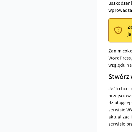
uszkodzenie
wprowadza 
Z
ja
Zanim cokol
WordPress, 
względu na 
Stwórz 
Jeśli chces
przejściową
działającej
serwisie W
aktualizacj
serwisie p