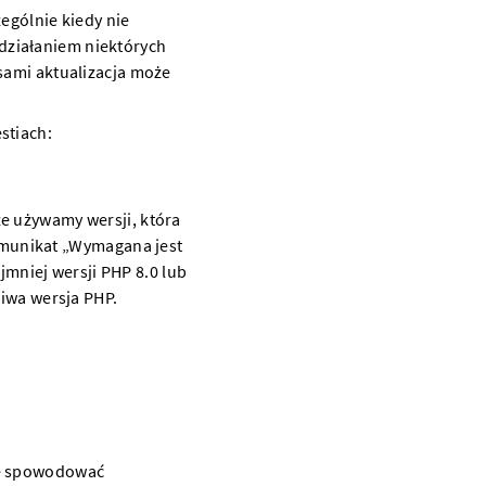
ególnie kiedy nie
działaniem niektórych
asami aktualizacja może
stiach:
że używamy wersji, która
omunikat „
Wymagana jest
mniej wersji PHP 8.0 lub
ciwa wersja PHP.
że spowodować