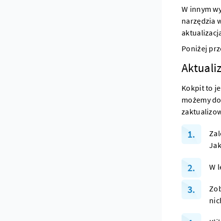
W innym wy
narzędzia 
aktualizacj
Poniżej pr
Aktuali
Kokpit to j
możemy dok
zaktualizo
Zal
Jak
W l
Zob
nic