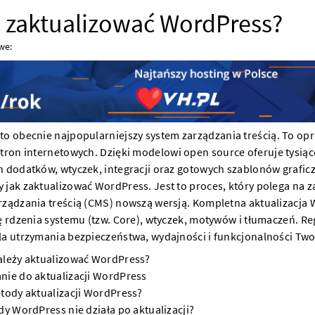
 zaktualizować WordPress?
we:
to obecnie najpopularniejszy system zarządzania treścią. To o
stron internetowych
. Dzięki modelowi open source oferuje tysiąc
 dodatków, wtyczek, integracji oraz gotowych szablonów grafic
jak zaktualizować WordPress. Jest to proces, który polega na z
rządzania treścią (CMS) nowszą wersją. Kompletna aktualizacja
ę rdzenia systemu (tzw. Core), wtyczek, motywów i tłumaczeń. Re
a utrzymania bezpieczeństwa, wydajności i funkcjonalności Twoj
ależy aktualizować WordPress?
nie do aktualizacji WordPress
tody aktualizacji WordPress?
dy WordPress nie działa po aktualizacji?