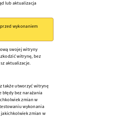
ąd lub aktualizacja
przed wykonaniem
sową swojej witryny
zkodzić witrynę, bez
sz aktualizacje.
z także utworzyć witrynę
e błędy bez narażania
kichkolwiek zmian w
etestowaniu wykonania
a jakichkolwiek zmian w