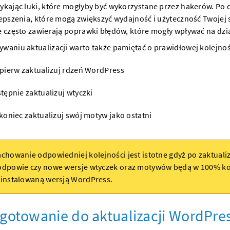
mykając luki, które mogłyby być wykorzystane przez hakerów. Po
lepszenia, które mogą zwiększyć wydajność i użyteczność Twojej s
e często zawierają poprawki błędów, które mogły wpływać na dzia
waniu aktualizacji warto także pamiętać o prawidłowej kolejnoś
pierw zaktualizuj rdzeń WordPress
tępnie zaktualizuj wtyczki
koniec zaktualizuj swój motyw jako ostatni
chowanie odpowiedniej kolejności jest istotne gdyż po zaktual
odpowie czy nowe wersje wtyczek oraz motywów będą w 100% ko
ainstalowaną wersją WordPress.
gotowanie do aktualizacji WordPre