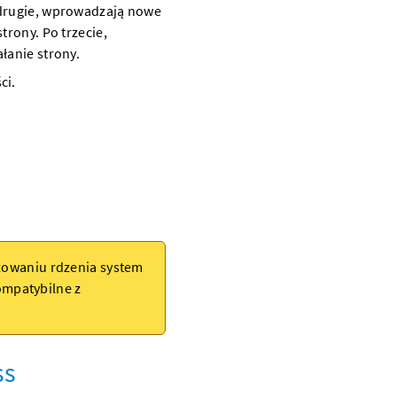
 drugie, wprowadzają nowe
trony. Po trzecie,
łanie strony.
ci.
izowaniu rdzenia system
mpatybilne z
ss