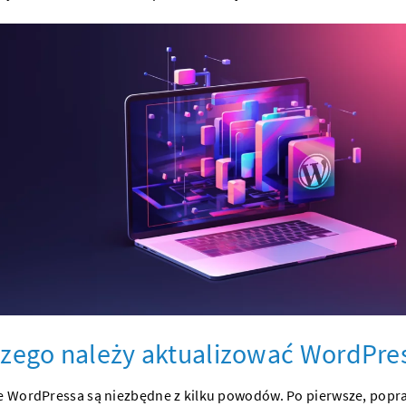
zego należy aktualizować WordPre
je WordPressa są niezbędne z kilku powodów. Po pierwsze, popr