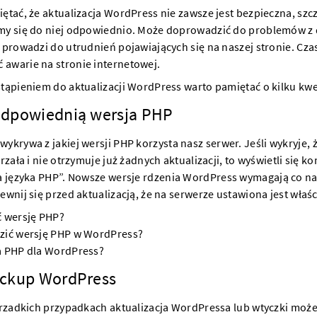
ętać, że aktualizacja WordPress nie zawsze jest bezpieczna, szcz
my się do niej odpowiednio. Może doprowadzić do problemów z 
 prowadzi do utrudnień pojawiających się na naszej stronie. Cz
awarie na stronie internetowej.
tąpieniem do aktualizacji WordPress warto pamiętać o kilku kwe
odpowiednią wersja PHP
wykrywa z jakiej wersji
PHP
korzysta nasz serwer. Jeśli wykryje, 
arzała i nie otrzymuje już żadnych aktualizacji, to wyświetli się k
a języka PHP
”. Nowsze wersje rdzenia WordPress wymagają co naj
ewnij się przed aktualizacją, że na serwerze ustawiona jest właś
ć wersję PHP?
zić wersję PHP w WordPress?
a PHP dla WordPress?
ackup WordPress
w rzadkich przypadkach aktualizacja WordPressa lub wtyczki mo