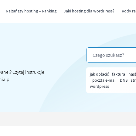
Najtańszy hosting – Ranking
Jaki hosting dla WordPress?
Kody r
nel? Czytaj instrukcje
jak opłacić
faktura
has
ia.pl.
poczta e-mail
DNS
st
wordpress