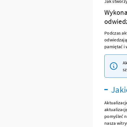
Jak stworz
Wykonaj
odwied
Podczas akt
odwiedzają
pamiętać i 
Ak
sz
Jaki
Aktualizac
aktualizacj
pomyśleć n
nasza witry