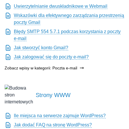
Uwierzytelnianie dwuskładnikowe w Webmail
Wskazówki dla efektywnego zarządzania przestrzenią
poczty Gmail
Błędy SMTP 554 5.7.1 podczas korzystania z poczty
e-mail
Jak stworzyć konto Gmail?
Jak zalogować się do poczty e-mail?
Zobacz wpisy w kategorii: Poczta e-mail
Strony WWW
Ile miejsca na serwerze zajmuje WordPress?
Jak dodać FAQ na stronę WordPress?