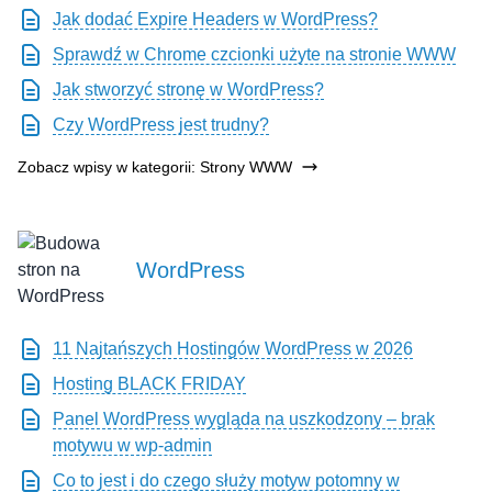
Jak dodać Expire Headers w WordPress?
Sprawdź w Chrome czcionki użyte na stronie WWW
Jak stworzyć stronę w WordPress?
Czy WordPress jest trudny?
Zobacz wpisy w kategorii: Strony WWW
WordPress
11 Najtańszych Hostingów WordPress w 2026
Hosting BLACK FRIDAY
Panel WordPress wygląda na uszkodzony – brak
motywu w wp-admin
Co to jest i do czego służy motyw potomny w