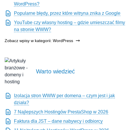
WordPress?
Popularne błędy, przez które witryna znika z Google
YouTube czy własny hosting – gdzie umieszczać filmy
na stronie WWW?
Zobacz wpisy w kategorii: WordPress
Warto wiedzieć
Izolacja stron WWW per domena – czym jest i jak
działa?
7 Najlepszych Hostingów PrestaShop w 2026
Faktura dla JST – dane nabywcy i odbiorcy