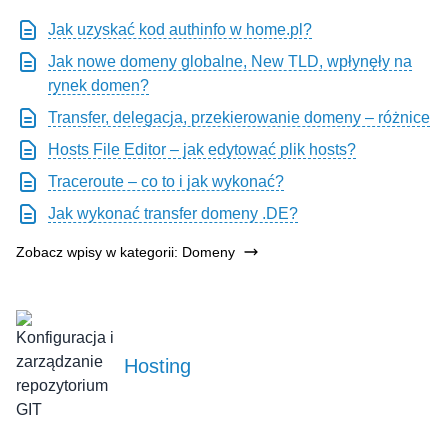
Jak uzyskać kod authinfo w home.pl?
Jak nowe domeny globalne, New TLD, wpłynęły na
rynek domen?
Transfer, delegacja, przekierowanie domeny – różnice
Hosts File Editor – jak edytować plik hosts?
Traceroute – co to i jak wykonać?
Jak wykonać transfer domeny .DE?
Zobacz wpisy w kategorii: Domeny
Hosting