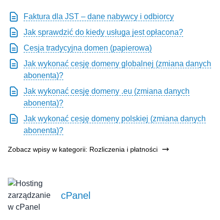
Faktura dla JST – dane nabywcy i odbiorcy
Jak sprawdzić do kiedy usługa jest opłacona?
Cesja tradycyjna domen (papierowa)
Jak wykonać cesję domeny globalnej (zmiana danych
abonenta)?
Jak wykonać cesję domeny .eu (zmiana danych
abonenta)?
Jak wykonać cesję domeny polskiej (zmiana danych
abonenta)?
Zobacz wpisy w kategorii: Rozliczenia i płatności
cPanel