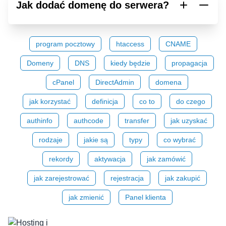
Jak dodać domenę do serwera?
program pocztowy
htaccess
CNAME
Domeny
DNS
kiedy będzie
propagacja
cPanel
DirectAdmin
domena
jak korzystać
definicja
co to
do czego
authinfo
authcode
transfer
jak uzyskać
rodzaje
jakie są
typy
co wybrać
rekordy
aktywacja
jak zamówić
jak zarejestrować
rejestracja
jak zakupić
jak zmienić
Panel klienta