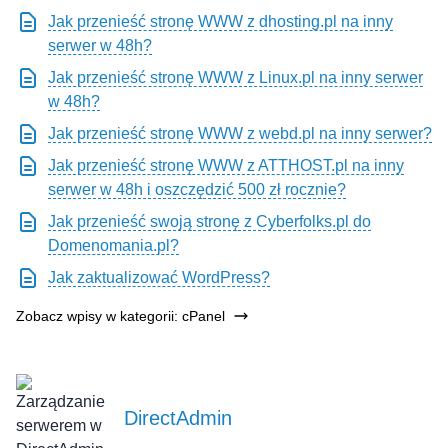
Jak przenieść stronę WWW z dhosting.pl na inny
serwer w 48h?
Jak przenieść stronę WWW z Linux.pl na inny serwer
w 48h?
Jak przenieść stronę WWW z webd.pl na inny serwer?
Jak przenieść stronę WWW z ATTHOST.pl na inny
serwer w 48h i oszczędzić 500 zł rocznie?
Jak przenieść swoją stronę z Cyberfolks.pl do
Domenomania.pl?
Jak zaktualizować WordPress?
Zobacz wpisy w kategorii: cPanel
DirectAdmin