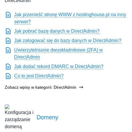
Jak przenieść stronę WWW z hostinghouse.pl na inny
serwer?
Jak pobrać bazę danych w DirectAdmin?
Jak zalogować się do bazy danych w DirectAdmin?
Uwierzytelnianie dwuskładnikowe (2FA) w
DirectAdmin
Jak dodać rekord DMARC w DirectAdmin?
Co to jest DirectAdmin?
Zobacz wpisy w kategorii: DirectAdmin
Domeny