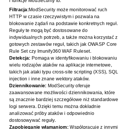
i funkcje ModSecurity to:
Filtracja:
ModSecurity może monitorować ruch
HTTP w czasie rzeczywistym i pozwala na
blokowanie żądań na podstawie konkretnych reguł.
Reguły te mogą być dostosowane do
indywidualnych potrzeb, a także można korzystać z
gotowych zestawów reguł, takich jak OWASP Core
Rule Set czy Imunify360 WAF Ruleset.
Detekcja:
Pomaga w identyfikowaniu i blokowaniu
wielu rodzajów ataków na aplikacje internetowe,
takich jak ataki typu cross-site scripting (XSS), SQL
injection i inne znane wektory ataków.
Dziennikowanie:
ModSecurity oferuje
zaawansowane możliwości dziennikowania, które
są znacznie bardziej szczegółowe niż standardowe
logi serwera. Dzięki temu można dokładnie
analizować próby ataków i odpowiednio
dostosowywać reguły.
Zapobieganie włamaniom:
Współpracuje z innymi