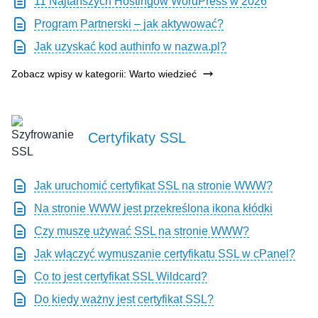
11 Najtańszych Hostingów WordPress w 2026
Program Partnerski – jak aktywować?
Jak uzyskać kod authinfo w nazwa.pl?
Zobacz wpisy w kategorii: Warto wiedzieć
Certyfikaty SSL
Jak uruchomić certyfikat SSL na stronie WWW?
Na stronie WWW jest przekreślona ikona kłódki
Czy muszę używać SSL na stronie WWW?
Jak włączyć wymuszanie certyfikatu SSL w cPanel?
Co to jest certyfikat SSL Wildcard?
Do kiedy ważny jest certyfikat SSL?