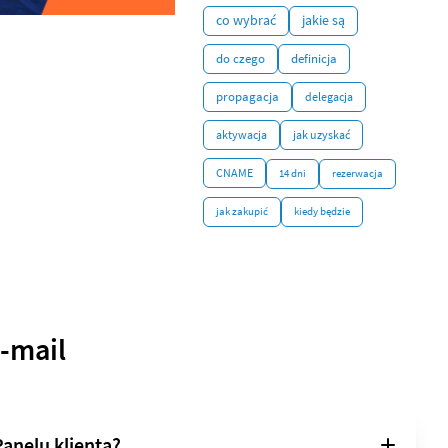
co wybrać
jakie są
do czego
definicja
propagacja
delegacja
aktywacja
jak uzyskać
CNAME
14 dni
rezerwacja
jak zakupić
kiedy będzie
e-mail
Panelu klienta?