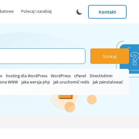
abatowe
Polecaj i zarabiaj
Kontakt
Szukaj
ło
hosting dla WordPress
WordPress
cPanel
DirectAdmin
rona WWW
jaka wersja php
jak uruchomić redis
jak zainstalować