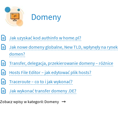
Domeny
Jak uzyskać kod authinfo w home.pl?
Jak nowe domeny globalne, New TLD, wpłynęły na rynek
domen?
Transfer, delegacja, przekierowanie domeny – różnice
Hosts File Editor – jak edytować plik hosts?
Traceroute – co to i jak wykonać?
Jak wykonać transfer domeny .DE?
Zobacz wpisy w kategorii: Domeny