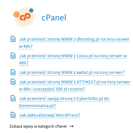
cPanel
Jak przenieść stronę WWW z dhosting.pl na inny serwer
w 48h?
Jak przenieść stronę WWW z Linux.pl na inny serwer w
48h?
Jak przenieść stronę WWW z webd.pl na inny serwer?
Jak przenieść stronę WWW z ATTHOST.pl na inny serwer
w 48h i oszczędzić 500 zł rocznie?
Jak przenieść swoją stronę z Cyberfolks.pl do
Domenomania.pl?
Jak zaktualizować WordPress?
Zobacz wpisy w kategorii: cPanel