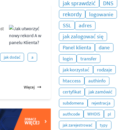
jak sprawdzić
DNS
rekordy
logowanie
SSL
adres
st
jak zalogować się
Panel klienta
dane
jak dodać
a
login
transfer
jak korzystać
rodzaje
htaccess
authinfo
Więcej
certyfikat
jak zamówić
subdomena
rejestracja
authcode
WHOIS
pl
jak zarejestrować
typy