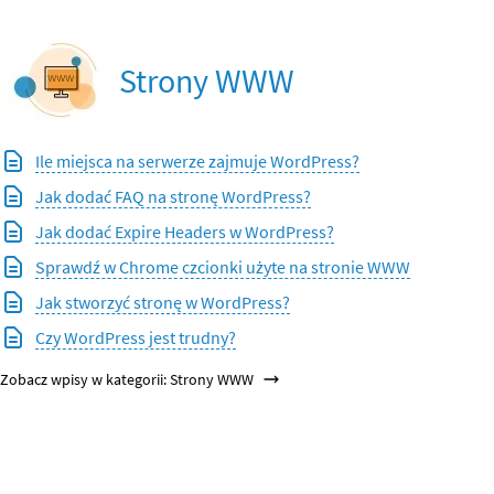
Strony WWW
Ile miejsca na serwerze zajmuje WordPress?
Jak dodać FAQ na stronę WordPress?
Jak dodać Expire Headers w WordPress?
Sprawdź w Chrome czcionki użyte na stronie WWW
Jak stworzyć stronę w WordPress?
Czy WordPress jest trudny?
Zobacz wpisy w kategorii: Strony WWW