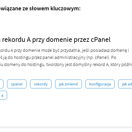
owiązane ze słowem kluczowym:
 rekordu A przy domenie przez cPanel
kordu A przy domenie może być przydatna, jeśli posiadasz domenę i
eś ją do hostingu przez panel administracyjny (np. cPanel). Po
iu domeny do hostingu, tworzony jest domyślny rekord A, który późni
cpanel
rekordy
jak zmienić
konfiguracja
jak e
 a