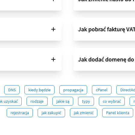
Jak pobrać fakturę VAT
Jak dodać domenę do
DNS
kiedy będzie
propagacja
cPanel
DirectA
ak uzyskać
rodzaje
jakie są
typy
co wybrać
rejestracja
jak zakupić
jak zmienić
Panel klienta