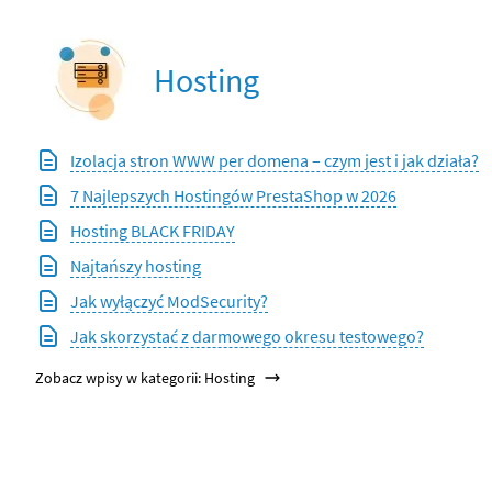
Hosting
Izolacja stron WWW per domena – czym jest i jak działa?
7 Najlepszych Hostingów PrestaShop w 2026
Hosting BLACK FRIDAY
Najtańszy hosting
Jak wyłączyć ModSecurity?
Jak skorzystać z darmowego okresu testowego?
Zobacz wpisy w kategorii: Hosting