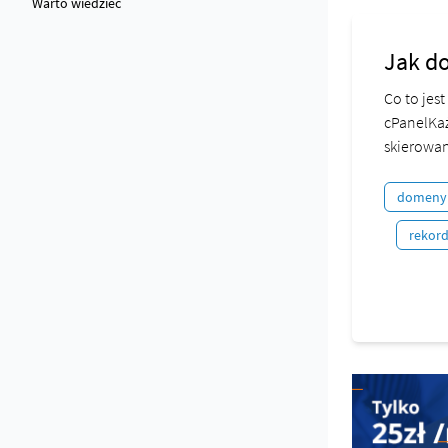
Warto wiedzieć
Jak do
Co to jes
cPanelKaż
skierowan
domeny
rekor