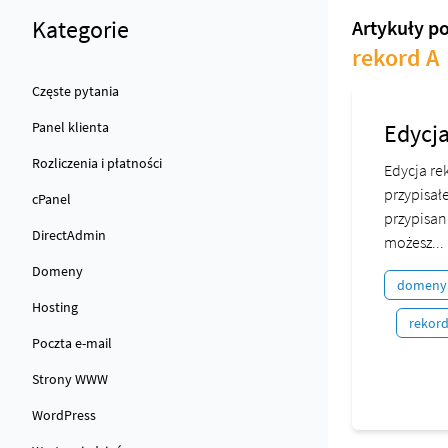
Kategorie
Artykuły p
rekord A
Częste pytania
Panel klienta
Edycja
Rozliczenia i płatności
Edycja re
przypisał
cPanel
przypisan
DirectAdmin
możesz...
Domeny
domeny
Hosting
rekord
Poczta e-mail
Strony WWW
WordPress