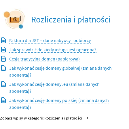
Rozliczenia i płatności
Faktura dla JST – dane nabywcy i odbiorcy
Jak sprawdzić do kiedy usługa jest opłacona?
Cesja tradycyjna domen (papierowa)
Jak wykonać cesję domeny globalnej (zmiana danych
abonenta)?
Jak wykonać cesję domeny .eu (zmiana danych
abonenta)?
Jak wykonać cesję domeny polskiej (zmiana danych
abonenta)?
Zobacz wpisy w kategorii: Rozliczenia i płatności