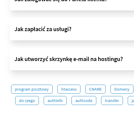
Jak zapłacić za usługi?
Jak utworzyć skrzynkę e-mail na hostingu?
program pocztowy
htaccess
CNAME
Domeny
do czego
authinfo
authcode
transfer
j