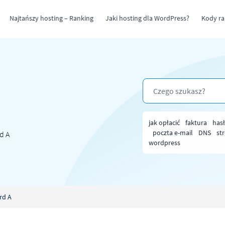
Najtańszy hosting – Ranking
Jaki hosting dla WordPress?
Kody r
jak opłacić
faktura
has
poczta e-mail
DNS
st
d A
wordpress
rd A