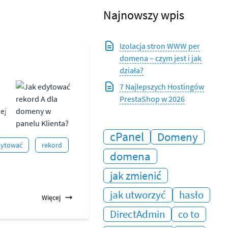
Najnowszy wpis
Izolacja stron WWW per
domena – czym jest i jak
działa?
7 Najlepszych Hostingów
PrestaShop w 2026
ej
cPanel
Domeny
dytować
rekord
domena
jak zmienić
jak utworzyć
hasło
Więcej
DirectAdmin
co to