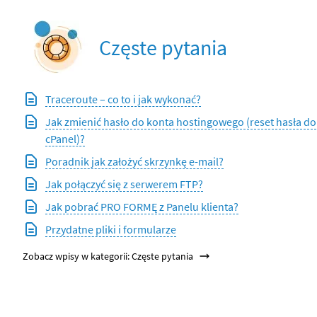
Częste pytania
Traceroute – co to i jak wykonać?
Jak zmienić hasło do konta hostingowego (reset hasła do
cPanel)?
Poradnik jak założyć skrzynkę e-mail?
Jak połączyć się z serwerem FTP?
Jak pobrać PRO FORMĘ z Panelu klienta?
Przydatne pliki i formularze
Zobacz wpisy w kategorii: Częste pytania