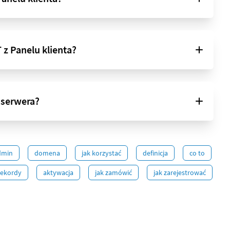
 z Panelu klienta?
 serwera?
dmin
domena
jak korzystać
definicja
co to
rekordy
aktywacja
jak zamówić
jak zarejestrować