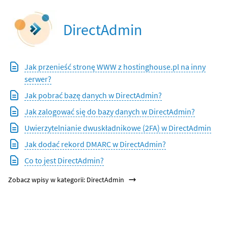
DirectAdmin
Jak przenieść stronę WWW z hostinghouse.pl na inny
serwer?
Jak pobrać bazę danych w DirectAdmin?
Jak zalogować się do bazy danych w DirectAdmin?
Uwierzytelnianie dwuskładnikowe (2FA) w DirectAdmin
Jak dodać rekord DMARC w DirectAdmin?
Co to jest DirectAdmin?
Zobacz wpisy w kategorii: DirectAdmin