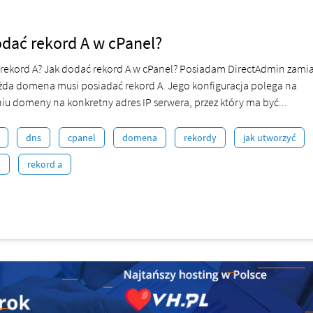
dać rekord A w cPanel?
t rekord A? Jak dodać rekord A w cPanel? Posiadam DirectAdmin zamia
da domena musi posiadać rekord A. Jego konfiguracja polega na
iu domeny na konkretny adres IP serwera, przez który ma być...
dns
cpanel
domena
rekordy
jak utworzyć
d
rekord a