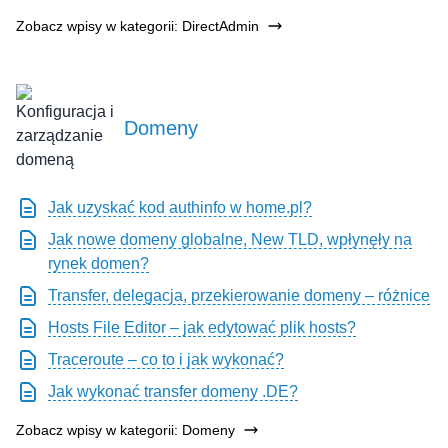
Zobacz wpisy w kategorii: DirectAdmin
Domeny
Jak uzyskać kod authinfo w home.pl?
Jak nowe domeny globalne, New TLD, wpłynęły na
rynek domen?
Transfer, delegacja, przekierowanie domeny – różnice
Hosts File Editor – jak edytować plik hosts?
Traceroute – co to i jak wykonać?
Jak wykonać transfer domeny .DE?
Zobacz wpisy w kategorii: Domeny