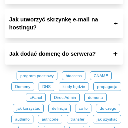
Jak utworzyć skrzynkę e-mail na
hostingu?
Jak dodać domenę do serwera?
program pocztowy
htaccess
CNAME
Domeny
DNS
kiedy będzie
propagacja
cPanel
DirectAdmin
domena
jak korzystać
definicja
co to
do czego
authinfo
authcode
transfer
jak uzyskać