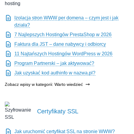
Izolacja stron WWW per domena – czym jest i jak
działa?
7 Najlepszych Hostingów PrestaShop w 2026
Faktura dla JST – dane nabywcy i odbiorcy
11 Najtańszych Hostingów WordPress w 2026
Program Partnerski – jak aktywować?
Jak uzyskać kod authinfo w nazwa.pl?
Zobacz wpisy w kategorii: Warto wiedzieć
Certyfikaty SSL
Jak uruchomić certyfikat SSL na stronie WWW?