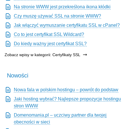
Na stronie WWW jest przekreślona ikona kłódki
Czy muszę używać SSL na stronie WWW?
Jak włączyć wymuszanie certyfikatu SSL w cPanel?
Co to jest certyfikat SSL Wildcard?
Do kiedy ważny jest certyfikat SSL?
Zobacz wpisy w kategorii: Certyfikaty SSL
Nowości
Nowa fala w polskim hostingu – powrót do podstaw
Jaki hosting wybrać? Najlepsze propozycje hostingu
stron WWW
Domenomania.pl – uczciwy partner dla twojej
obecności w sieci