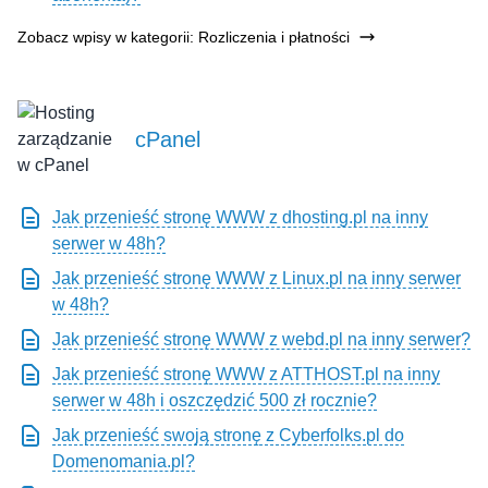
Zobacz wpisy w kategorii: Rozliczenia i płatności
cPanel
Jak przenieść stronę WWW z dhosting.pl na inny
serwer w 48h?
Jak przenieść stronę WWW z Linux.pl na inny serwer
w 48h?
Jak przenieść stronę WWW z webd.pl na inny serwer?
Jak przenieść stronę WWW z ATTHOST.pl na inny
serwer w 48h i oszczędzić 500 zł rocznie?
Jak przenieść swoją stronę z Cyberfolks.pl do
Domenomania.pl?