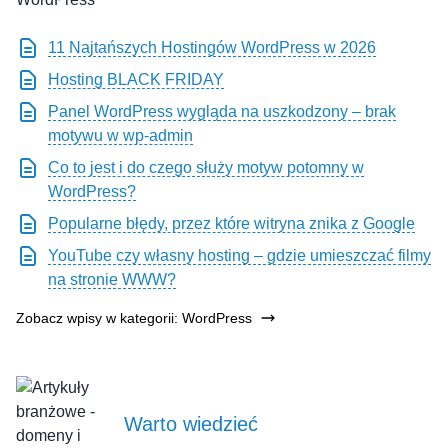
11 Najtańszych Hostingów WordPress w 2026
Hosting BLACK FRIDAY
Panel WordPress wygląda na uszkodzony – brak
motywu w wp-admin
Co to jest i do czego służy motyw potomny w
WordPress?
Popularne błędy, przez które witryna znika z Google
YouTube czy własny hosting – gdzie umieszczać filmy
na stronie WWW?
Zobacz wpisy w kategorii: WordPress
Warto wiedzieć