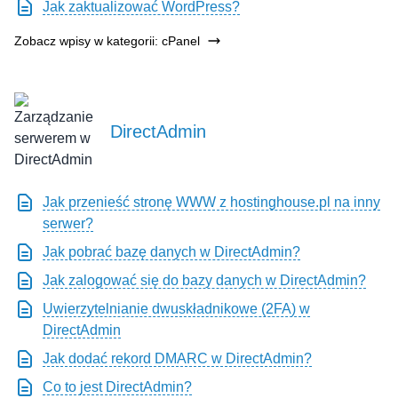
Jak zaktualizować WordPress?
Zobacz wpisy w kategorii: cPanel
DirectAdmin
Jak przenieść stronę WWW z hostinghouse.pl na inny
serwer?
Jak pobrać bazę danych w DirectAdmin?
Jak zalogować się do bazy danych w DirectAdmin?
Uwierzytelnianie dwuskładnikowe (2FA) w
DirectAdmin
Jak dodać rekord DMARC w DirectAdmin?
Co to jest DirectAdmin?