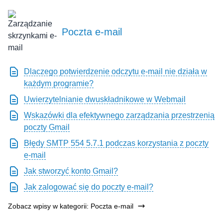
Poczta e-mail
Dlaczego potwierdzenie odczytu e-mail nie działa w
każdym programie?
Uwierzytelnianie dwuskładnikowe w Webmail
Wskazówki dla efektywnego zarządzania przestrzenią
poczty Gmail
Błędy SMTP 554 5.7.1 podczas korzystania z poczty
e-mail
Jak stworzyć konto Gmail?
Jak zalogować się do poczty e-mail?
Zobacz wpisy w kategorii: Poczta e-mail