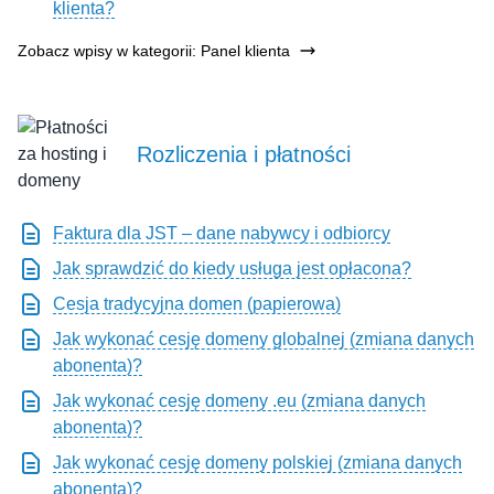
klienta?
Zobacz wpisy w kategorii: Panel klienta
Rozliczenia i płatności
Faktura dla JST – dane nabywcy i odbiorcy
Jak sprawdzić do kiedy usługa jest opłacona?
Cesja tradycyjna domen (papierowa)
Jak wykonać cesję domeny globalnej (zmiana danych
abonenta)?
Jak wykonać cesję domeny .eu (zmiana danych
abonenta)?
Jak wykonać cesję domeny polskiej (zmiana danych
abonenta)?