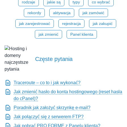
rodzaje
jakie są
typy
co wybrać
rekordy
aktywacja
jak zamówić
jak zarejestrować
rejestracja
jak zakupić
jak zmienić
Panel klienta
Częste pytania
Traceroute – co to i jak wykonać?
Jak zmienić hasło do konta hostingowego (reset hasła
do cPanel)?
Poradnik jak założyć skrzynkę e-mail?
Jak połączyć się z serwerem FTP?
Jak pobrać PRO FORMĘ z Panelu klienta?