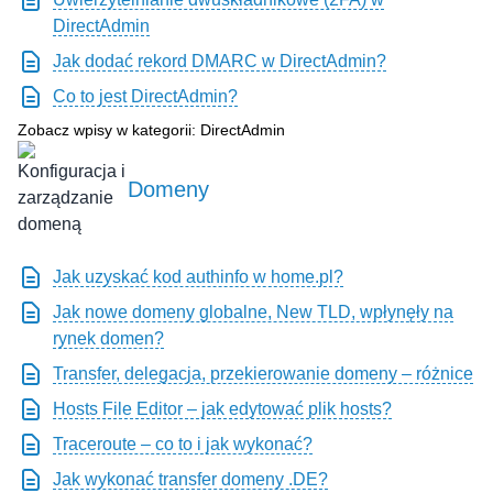
DirectAdmin
Jak dodać rekord DMARC w DirectAdmin?
Co to jest DirectAdmin?
Zobacz wpisy w kategorii: DirectAdmin
Domeny
Jak uzyskać kod authinfo w home.pl?
Jak nowe domeny globalne, New TLD, wpłynęły na
rynek domen?
Transfer, delegacja, przekierowanie domeny – różnice
Hosts File Editor – jak edytować plik hosts?
Traceroute – co to i jak wykonać?
Jak wykonać transfer domeny .DE?