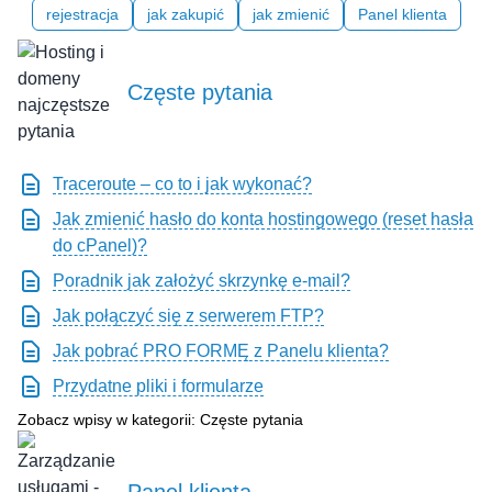
rejestracja
jak zakupić
jak zmienić
Panel klienta
Częste pytania
Traceroute – co to i jak wykonać?
Jak zmienić hasło do konta hostingowego (reset hasła
do cPanel)?
Poradnik jak założyć skrzynkę e-mail?
Jak połączyć się z serwerem FTP?
Jak pobrać PRO FORMĘ z Panelu klienta?
Przydatne pliki i formularze
Zobacz wpisy w kategorii: Częste pytania