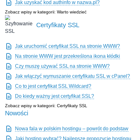
Jak uzyskać kod authinfo w nazwa.pl?
Zobacz wpisy w kategorii: Warto wiedzieć
Certyfikaty SSL
Jak uruchomić certyfikat SSL na stronie WWW?
Na stronie WWW jest przekreślona ikona kłódki
Czy muszę używać SSL na stronie WWW?
Jak włączyć wymuszanie certyfikatu SSL w cPanel?
Co to jest certyfikat SSL Wildcard?
Do kiedy ważny jest certyfikat SSL?
Zobacz wpisy w kategorii: Certyfikaty SSL
Nowości
Nowa fala w polskim hostingu – powrót do podstaw
Jaki hosting wybrać? Najlepsze propozycje hostingu