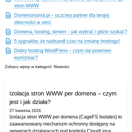
stron WWW
Domenomania.pl – uczciwy partner dla twojej
obecności w sieci
Domena, hosting, serwer – jak wybrać i gdzie szukać?
5 sygnałów, że nadszedł czas na zmianę hostingu!
Dobry hosting WordPress – czym się powinien
wyróżniać?
Zobacz wpisy w kategorii: Nowości
Izolacja stron WWW per domena – czym
jest i jak działa?
27 kwietnia 2026
Izolacja stron WWW per domena (CageFS Isolates) to
zaawansowany mechanizm ochronny dostępny na
serwerach działających pod kontrolą CloudLinux.