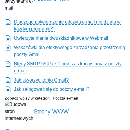
Dlaczego potwierdzenie odczytu e-mail nie działa w
każdym programie?
Uwierzytelnianie dwuskładnikowe w Webmail
Wskazówki dla efektywnego zarządzania przestrzenią
poczty Gmail
Błędy SMTP 554 5.7.1 podczas korzystania z poczty
e-mail
Jak stworzyć konto Gmail?
Jak zalogować się do poczty e-mail?
Zobacz wpisy w kategorii: Poczta e-mail
Strony WWW