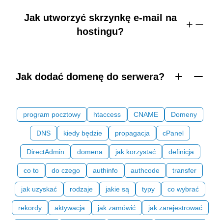
Jak utworzyć skrzynkę e-mail na
hostingu?
Jak dodać domenę do serwera?
program pocztowy
htaccess
CNAME
Domeny
DNS
kiedy będzie
propagacja
cPanel
DirectAdmin
domena
jak korzystać
definicja
co to
do czego
authinfo
authcode
transfer
jak uzyskać
rodzaje
jakie są
typy
co wybrać
rekordy
aktywacja
jak zamówić
jak zarejestrować