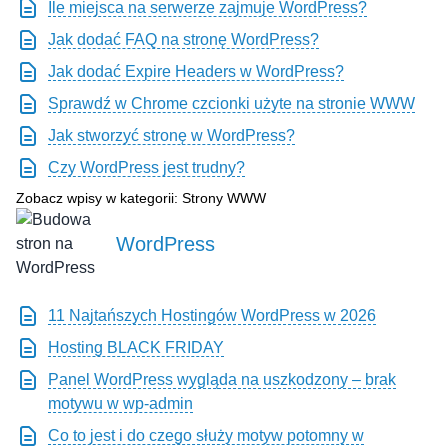
Ile miejsca na serwerze zajmuje WordPress?
Jak dodać FAQ na stronę WordPress?
Jak dodać Expire Headers w WordPress?
Sprawdź w Chrome czcionki użyte na stronie WWW
Jak stworzyć stronę w WordPress?
Czy WordPress jest trudny?
Zobacz wpisy w kategorii: Strony WWW
WordPress
11 Najtańszych Hostingów WordPress w 2026
Hosting BLACK FRIDAY
Panel WordPress wygląda na uszkodzony – brak
motywu w wp-admin
Co to jest i do czego służy motyw potomny w