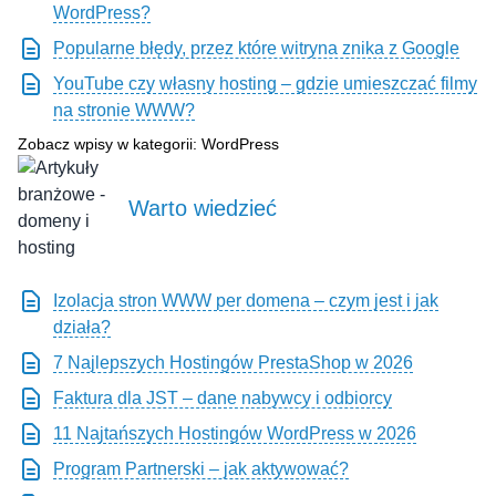
WordPress?
Popularne błędy, przez które witryna znika z Google
YouTube czy własny hosting – gdzie umieszczać filmy
na stronie WWW?
Zobacz wpisy w kategorii: WordPress
Warto wiedzieć
Izolacja stron WWW per domena – czym jest i jak
działa?
7 Najlepszych Hostingów PrestaShop w 2026
Faktura dla JST – dane nabywcy i odbiorcy
11 Najtańszych Hostingów WordPress w 2026
Program Partnerski – jak aktywować?