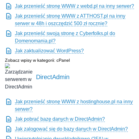
Jak przenieść stronę WWW z webd.pl na inny serwer?
Jak przenieść stronę WWW z ATTHOST.pl na inny
serwer w 48h i oszczędzić 500 zł rocznie?
Jak przenieść swoją stronę z Cyberfolks.pl do
Domenomania.pl?
Jak zaktualizować WordPress?
Zobacz wpisy w kategorii: cPanel
DirectAdmin
Jak przenieść stronę WWW z hostinghouse.pl na inny
serwer?
Jak pobrać bazę danych w DirectAdmin?
Jak zalogować się do bazy danych w DirectAdmin?
Uwierzytelnianie dwuskładnikowe (2FA) w