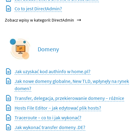
Co to jest DirectAdmin?
Zobacz wpisy w kategorii: DirectAdmin
Domeny
Jak uzyskać kod authinfo w home.pl?
Jak nowe domeny globalne, New TLD, wpłynęły na rynek
domen?
Transfer, delegacja, przekierowanie domeny – różnice
Hosts File Editor – jak edytować plik hosts?
Traceroute – co to i jak wykonać?
Jak wykonać transfer domeny .DE?