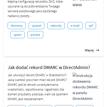
błędną konfigurację rekordów DNS, które
używane są do potwierdzania Twojego
serwera pocztowego jako zaufanego
nadawcy poczty...
domeny
cpanel
rekordy
e-mail
spf
spam
poczta
Więcej
Jak dodać rekord DMARC w DirectAdmin?
Jak utworzyć rekord DMARC w DirectAdmin?
Jaką wartość powinien mieć rekord DMARC?
DMARC jest to rekord uwierzytelniania
wiadomości, raportowania i zgodności dla
domen przydatny podczas walki ze spamem.
DMARC jest rozszerzeniem...