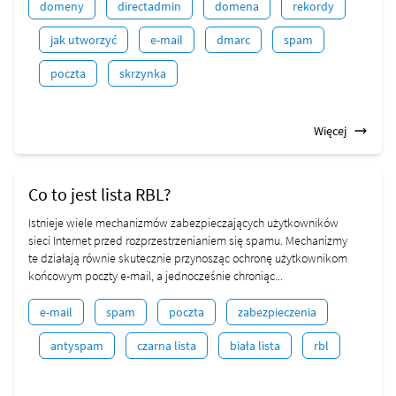
domeny
directadmin
domena
rekordy
jak utworzyć
e-mail
dmarc
spam
poczta
skrzynka
Więcej
Co to jest lista RBL?
Istnieje wiele mechanizmów zabezpieczających użytkowników
sieci Internet przed rozprzestrzenianiem się spamu. Mechanizmy
te działają równie skutecznie przynosząc ochronę użytkownikom
końcowym poczty e-mail, a jednocześnie chroniąc...
e-mail
spam
poczta
zabezpieczenia
antyspam
czarna lista
biała lista
rbl