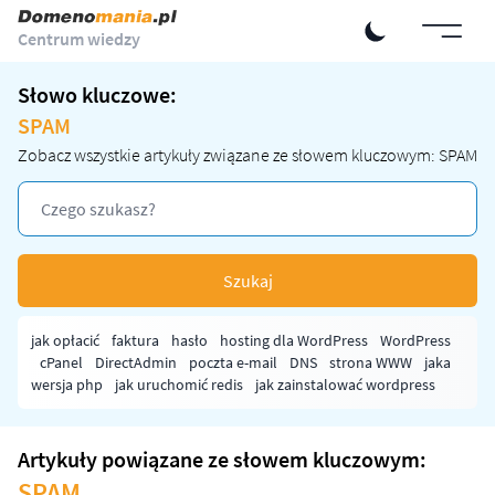
Centrum wiedzy
Słowo kluczowe:
SPAM
Zobacz wszystkie artykuły związane ze słowem kluczowym: SPAM
Szukaj
jak opłacić
faktura
hasło
hosting dla WordPress
WordPress
cPanel
DirectAdmin
poczta e-mail
DNS
strona WWW
jaka
wersja php
jak uruchomić redis
jak zainstalować wordpress
Artykuły powiązane ze słowem kluczowym:
SPAM