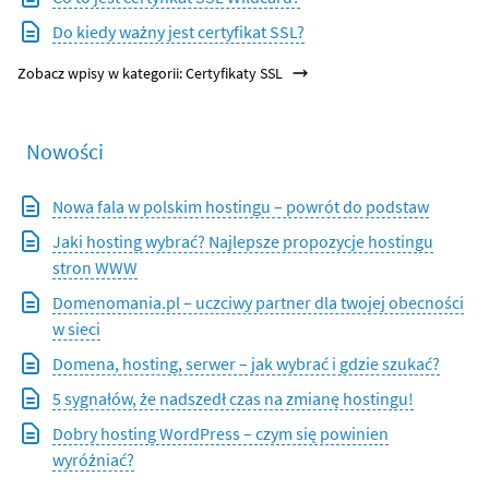
Do kiedy ważny jest certyfikat SSL?
Zobacz wpisy w kategorii: Certyfikaty SSL
Nowości
Nowa fala w polskim hostingu – powrót do podstaw
Jaki hosting wybrać? Najlepsze propozycje hostingu
stron WWW
Domenomania.pl – uczciwy partner dla twojej obecności
w sieci
Domena, hosting, serwer – jak wybrać i gdzie szukać?
5 sygnałów, że nadszedł czas na zmianę hostingu!
Dobry hosting WordPress – czym się powinien
wyróżniać?