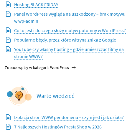
Hosting BLACK FRIDAY
Panel WordPress wygląda na uszkodzony – brak motywu
w wp-admin
Co to jest i do czego służy motyw potomny w WordPress?
Popularne błędy, przez które witryna znika z Google
YouTube czy własny hosting – gdzie umieszczać filmy na
stronie WWW?
Zobacz wpisy w kategorii: WordPress
Warto wiedzieć
Izolacja stron WWW per domena – czym jest i jak działa?
7 Najlepszych Hostingów PrestaShop w 2026