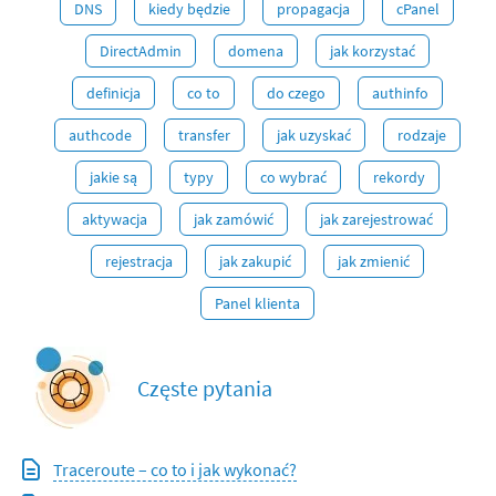
DNS
kiedy będzie
propagacja
cPanel
DirectAdmin
domena
jak korzystać
definicja
co to
do czego
authinfo
authcode
transfer
jak uzyskać
rodzaje
jakie są
typy
co wybrać
rekordy
aktywacja
jak zamówić
jak zarejestrować
rejestracja
jak zakupić
jak zmienić
Panel klienta
Częste pytania
Traceroute – co to i jak wykonać?