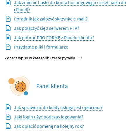
Jak zmienić hasło do konta hostingowego (reset hasła do
cPanel)?
Poradnik jak założyć skrzynkę e-mail?
Jak połączyć się z serwerem FTP?
Jak pobrać PRO FORMĘ z Panelu klienta?
Przydatne pliki i formularze
Zobacz wpisy w kategorii: Częste pytania
Panel klienta
Jak sprawdzić do kiedy usługa jest opłacona?
Jaki login użyć podczas logowania?
Jak opłacić domenę na kolejny rok?