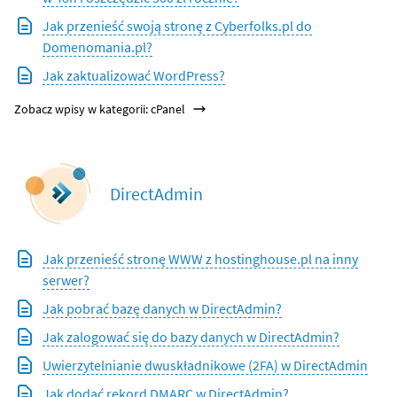
Jak przenieść swoją stronę z Cyberfolks.pl do
Domenomania.pl?
Jak zaktualizować WordPress?
Zobacz wpisy w kategorii: cPanel
DirectAdmin
Jak przenieść stronę WWW z hostinghouse.pl na inny
serwer?
Jak pobrać bazę danych w DirectAdmin?
Jak zalogować się do bazy danych w DirectAdmin?
Uwierzytelnianie dwuskładnikowe (2FA) w DirectAdmin
Jak dodać rekord DMARC w DirectAdmin?