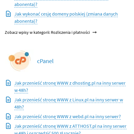
abonenta)?
Jak wykonać cesję domeny polskiej (zmiana danych
abonenta)?
Zobacz wpisy w kategorii: Rozliczenia i płatności
cPanel
Jak przenieść stronę WWW z dhosting.pl na inny serwer
w 48h?
Jak przenieść stronę WWW z Linux.pl na inny serwer w
48h?
Jak przenieść stronę WWW z webd.pl na inny serwer?
Jak przenieść stronę WWW z ATTHOST.pl na inny serwer
w 48h i oszczędzić 500 zł rocznie?