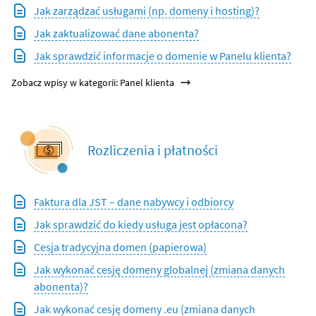
Jak zarządzać usługami (np. domeny i hosting)?
Jak zaktualizować dane abonenta?
Jak sprawdzić informacje o domenie w Panelu klienta?
Zobacz wpisy w kategorii: Panel klienta
Rozliczenia i płatności
Faktura dla JST – dane nabywcy i odbiorcy
Jak sprawdzić do kiedy usługa jest opłacona?
Cesja tradycyjna domen (papierowa)
Jak wykonać cesję domeny globalnej (zmiana danych
abonenta)?
Jak wykonać cesję domeny .eu (zmiana danych