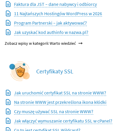
Faktura dla JST – dane nabywcy i odbiorcy
11 Najtańszych Hostingów WordPress w 2026
Program Partnerski – jak aktywować?
Jak uzyskać kod authinfo w nazwa.pl?
Zobacz wpisy w kategorii: Warto wiedzieć
Certyfikaty SSL
Jak uruchomić certyfikat SSL na stronie WWW?
Na stronie WWW jest przekreślona ikona kłódki
Czy muszę używać SSL na stronie WWW?
Jak włączyć wymuszanie certyfikatu SSL w cPanel?
Co to jest certyfikat SSL Wildcard?