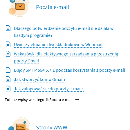
Poczta e-mail
Dlaczego potwierdzenie odczytu e-mail nie działa w
każdym programie?
Uwierzytelnianie dwuskładnikowe w Webmail
Wskazówki dla efektywnego zarządzania przestrzenią
poczty Gmail
Błędy SMTP 554 5.7.1 podczas korzystania z poczty e-mail
Jak stworzyć konto Gmail?
Jak zalogować się do poczty e-mail?
Zobacz wpisy w kategorii: Poczta e-mail
Strony WWW