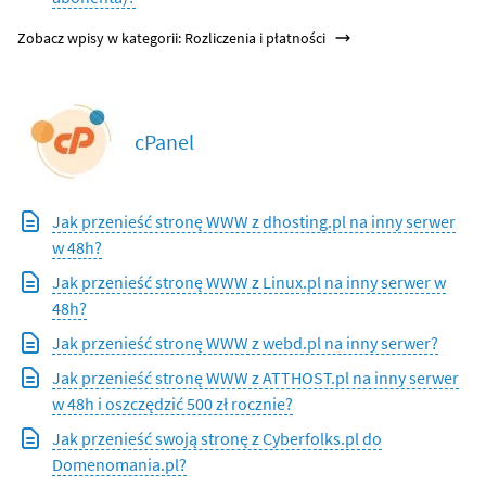
Zobacz wpisy w kategorii: Rozliczenia i płatności
cPanel
Jak przenieść stronę WWW z dhosting.pl na inny serwer
w 48h?
Jak przenieść stronę WWW z Linux.pl na inny serwer w
48h?
Jak przenieść stronę WWW z webd.pl na inny serwer?
Jak przenieść stronę WWW z ATTHOST.pl na inny serwer
w 48h i oszczędzić 500 zł rocznie?
Jak przenieść swoją stronę z Cyberfolks.pl do
Domenomania.pl?