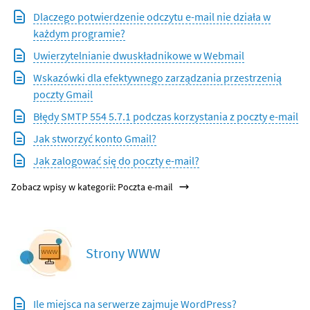
Dlaczego potwierdzenie odczytu e-mail nie działa w
każdym programie?
Uwierzytelnianie dwuskładnikowe w Webmail
Wskazówki dla efektywnego zarządzania przestrzenią
poczty Gmail
Błędy SMTP 554 5.7.1 podczas korzystania z poczty e-mail
Jak stworzyć konto Gmail?
Jak zalogować się do poczty e-mail?
Zobacz wpisy w kategorii: Poczta e-mail
Strony WWW
Ile miejsca na serwerze zajmuje WordPress?