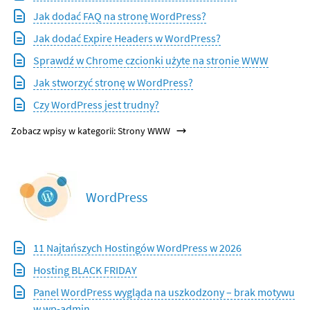
Jak dodać FAQ na stronę WordPress?
Jak dodać Expire Headers w WordPress?
Sprawdź w Chrome czcionki użyte na stronie WWW
Jak stworzyć stronę w WordPress?
Czy WordPress jest trudny?
Zobacz wpisy w kategorii: Strony WWW
WordPress
11 Najtańszych Hostingów WordPress w 2026
Hosting BLACK FRIDAY
Panel WordPress wygląda na uszkodzony – brak motywu
w wp-admin