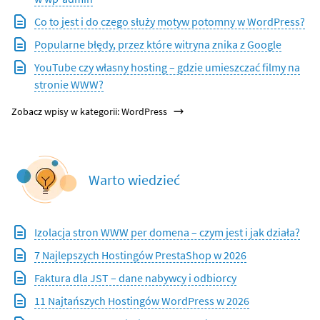
Co to jest i do czego służy motyw potomny w WordPress?
Popularne błędy, przez które witryna znika z Google
YouTube czy własny hosting – gdzie umieszczać filmy na
stronie WWW?
Zobacz wpisy w kategorii: WordPress
Warto wiedzieć
Izolacja stron WWW per domena – czym jest i jak działa?
7 Najlepszych Hostingów PrestaShop w 2026
Faktura dla JST – dane nabywcy i odbiorcy
11 Najtańszych Hostingów WordPress w 2026