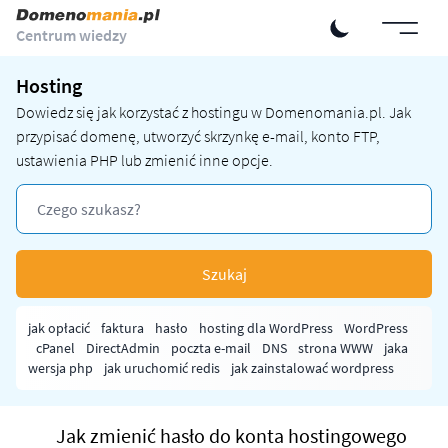
Centrum wiedzy
Hosting
Dowiedz się jak korzystać z hostingu w Domenomania.pl. Jak
przypisać domenę, utworzyć skrzynkę e-mail, konto FTP,
ustawienia PHP lub zmienić inne opcje.
Szukaj
jak opłacić
faktura
hasło
hosting dla WordPress
WordPress
cPanel
DirectAdmin
poczta e-mail
DNS
strona WWW
jaka
wersja php
jak uruchomić redis
jak zainstalować wordpress
Jak zmienić hasło do konta hostingowego