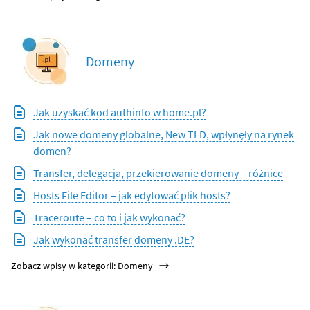
Domeny
Jak uzyskać kod authinfo w home.pl?
Jak nowe domeny globalne, New TLD, wpłynęły na rynek
domen?
Transfer, delegacja, przekierowanie domeny – różnice
Hosts File Editor – jak edytować plik hosts?
Traceroute – co to i jak wykonać?
Jak wykonać transfer domeny .DE?
Zobacz wpisy w kategorii: Domeny