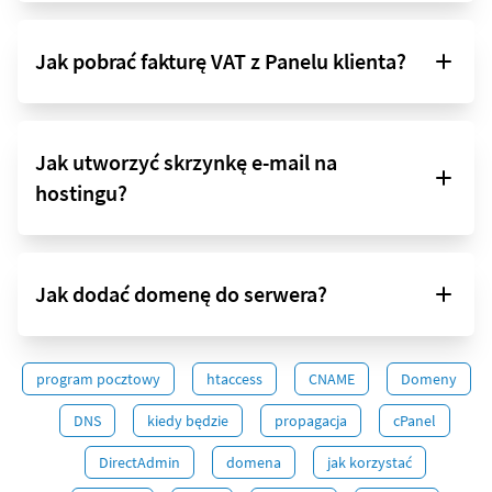
Jak pobrać fakturę VAT z Panelu klienta?
Jak utworzyć skrzynkę e-mail na
hostingu?
Jak dodać domenę do serwera?
program pocztowy
htaccess
CNAME
Domeny
DNS
kiedy będzie
propagacja
cPanel
DirectAdmin
domena
jak korzystać