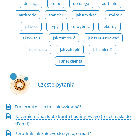
definicja
co to
do czego
authinfo
authcode
transfer
jak uzyskać
rodzaje
jakie są
typy
co wybrać
rekordy
aktywacja
jak zamówić
jak zarejestrować
rejestracja
jak zakupić
jak zmienić
Panel klienta
Częste pytania
Traceroute – co to i jak wykonać?
Jak zmienić hasło do konta hostingowego (reset hasła do
cPanel)?
Poradnik jak założyć skrzynkę e-mail?