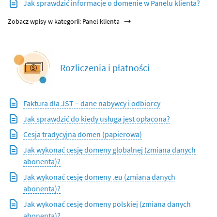
Jak sprawdzić informacje o domenie w Panelu klienta?
Zobacz wpisy w kategorii: Panel klienta
Rozliczenia i płatności
Faktura dla JST – dane nabywcy i odbiorcy
Jak sprawdzić do kiedy usługa jest opłacona?
Cesja tradycyjna domen (papierowa)
Jak wykonać cesję domeny globalnej (zmiana danych
abonenta)?
Jak wykonać cesję domeny .eu (zmiana danych
abonenta)?
Jak wykonać cesję domeny polskiej (zmiana danych
abonenta)?