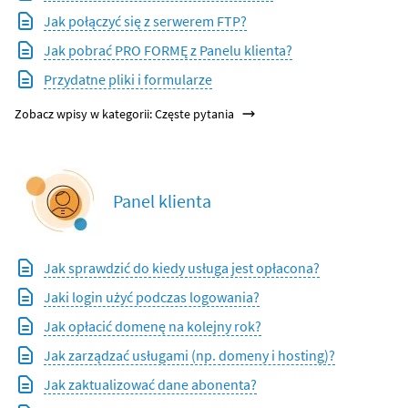
Jak połączyć się z serwerem FTP?
Jak pobrać PRO FORMĘ z Panelu klienta?
Przydatne pliki i formularze
Zobacz wpisy w kategorii: Częste pytania
Panel klienta
Jak sprawdzić do kiedy usługa jest opłacona?
Jaki login użyć podczas logowania?
Jak opłacić domenę na kolejny rok?
Jak zarządzać usługami (np. domeny i hosting)?
Jak zaktualizować dane abonenta?