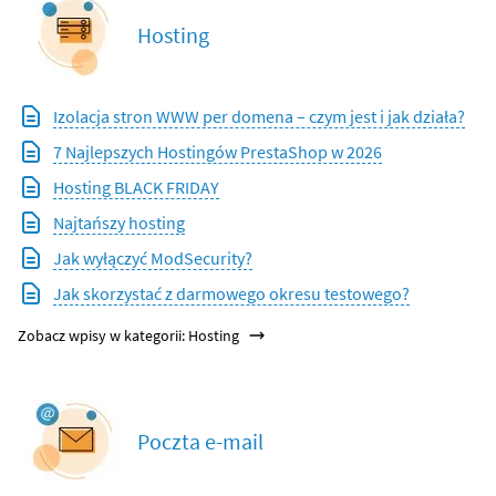
Hosting
Izolacja stron WWW per domena – czym jest i jak działa?
7 Najlepszych Hostingów PrestaShop w 2026
Hosting BLACK FRIDAY
Najtańszy hosting
Jak wyłączyć ModSecurity?
Jak skorzystać z darmowego okresu testowego?
Zobacz wpisy w kategorii: Hosting
Poczta e-mail