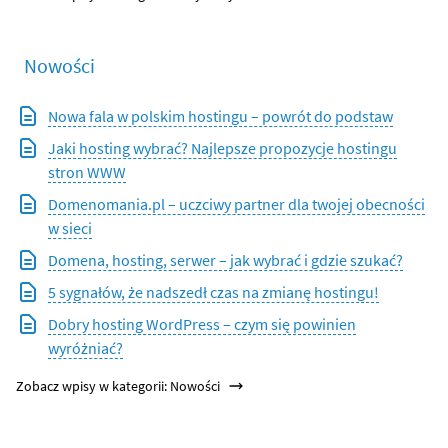
Nowości
Nowa fala w polskim hostingu – powrót do podstaw
Jaki hosting wybrać? Najlepsze propozycje hostingu
stron WWW
Domenomania.pl – uczciwy partner dla twojej obecności
w sieci
Domena, hosting, serwer – jak wybrać i gdzie szukać?
5 sygnałów, że nadszedł czas na zmianę hostingu!
Dobry hosting WordPress – czym się powinien
wyróżniać?
Zobacz wpisy w kategorii: Nowości