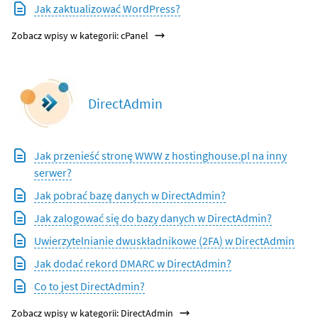
Jak zaktualizować WordPress?
Zobacz wpisy w kategorii: cPanel
DirectAdmin
Jak przenieść stronę WWW z hostinghouse.pl na inny
serwer?
Jak pobrać bazę danych w DirectAdmin?
Jak zalogować się do bazy danych w DirectAdmin?
Uwierzytelnianie dwuskładnikowe (2FA) w DirectAdmin
Jak dodać rekord DMARC w DirectAdmin?
Co to jest DirectAdmin?
Zobacz wpisy w kategorii: DirectAdmin