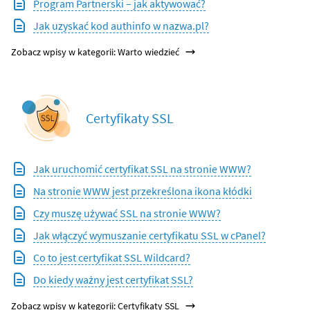
Program Partnerski – jak aktywować?
Jak uzyskać kod authinfo w nazwa.pl?
Zobacz wpisy w kategorii: Warto wiedzieć
Certyfikaty SSL
Jak uruchomić certyfikat SSL na stronie WWW?
Na stronie WWW jest przekreślona ikona kłódki
Czy muszę używać SSL na stronie WWW?
Jak włączyć wymuszanie certyfikatu SSL w cPanel?
Co to jest certyfikat SSL Wildcard?
Do kiedy ważny jest certyfikat SSL?
Zobacz wpisy w kategorii: Certyfikaty SSL