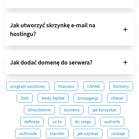
Jak utworzyć skrzynkę e-mail na
hostingu?
Jak dodać domenę do serwera?
program pocztowy
htaccess
CNAME
Domeny
DNS
kiedy będzie
propagacja
cPanel
DirectAdmin
domena
jak korzystać
definicja
co to
do czego
authinfo
authcode
transfer
jak uzyskać
rodzaje