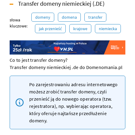
Transfer domeny niemieckiej (.DE)
domeny
domena
transfer
słowa
kluczowe:
jak przenieść
krajowe
niemiecka
Co to jest transfer domeny?
Transfer domeny niemieckiej .de do Domenomania.pl
Po zarejestrowaniu adresu internetowego
możesz zrobić transfer domeny, czyli
przenieść ją do nowego operatora (tzw.
rejestratora
), np. wybierając operatora,
który oferuje najtańsze
przedłużenie
domeny
.