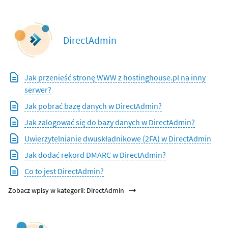
DirectAdmin
Jak przenieść stronę WWW z hostinghouse.pl na inny
serwer?
Jak pobrać bazę danych w DirectAdmin?
Jak zalogować się do bazy danych w DirectAdmin?
Uwierzytelnianie dwuskładnikowe (2FA) w DirectAdmin
Jak dodać rekord DMARC w DirectAdmin?
Co to jest DirectAdmin?
Zobacz wpisy w kategorii: DirectAdmin