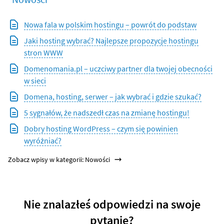
Nowa fala w polskim hostingu – powrót do podstaw
Jaki hosting wybrać? Najlepsze propozycje hostingu
stron WWW
Domenomania.pl – uczciwy partner dla twojej obecności
w sieci
Domena, hosting, serwer – jak wybrać i gdzie szukać?
5 sygnałów, że nadszedł czas na zmianę hostingu!
Dobry hosting WordPress – czym się powinien
wyróżniać?
Zobacz wpisy w kategorii: Nowości
Nie znalazłeś odpowiedzi na swoje
pytanie?