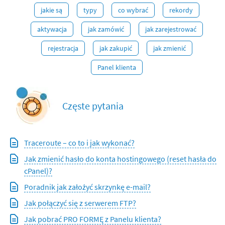
jakie są
typy
co wybrać
rekordy
aktywacja
jak zamówić
jak zarejestrować
rejestracja
jak zakupić
jak zmienić
Panel klienta
Częste pytania
Traceroute – co to i jak wykonać?
Jak zmienić hasło do konta hostingowego (reset hasła do
cPanel)?
Poradnik jak założyć skrzynkę e-mail?
Jak połączyć się z serwerem FTP?
Jak pobrać PRO FORMĘ z Panelu klienta?