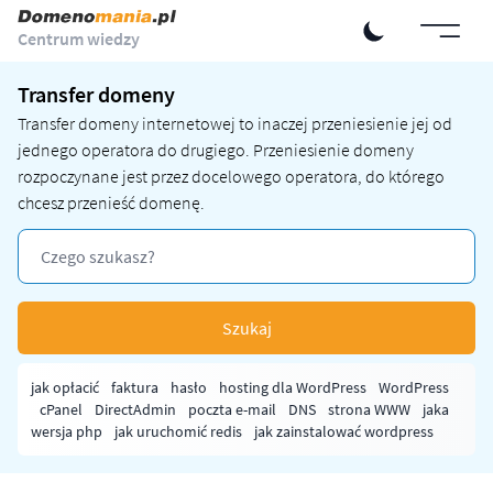
Centrum wiedzy
Transfer domeny
Transfer
domeny internetowej
to inaczej przeniesienie jej od
jednego operatora do drugiego. Przeniesienie domeny
rozpoczynane jest przez docelowego operatora, do którego
chcesz przenieść domenę.
Szukaj
jak opłacić
faktura
hasło
hosting dla WordPress
WordPress
cPanel
DirectAdmin
poczta e-mail
DNS
strona WWW
jaka
wersja php
jak uruchomić redis
jak zainstalować wordpress