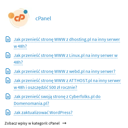
cPanel
Jak przenieść stronę WWW z dhosting.pl na inny serwer
w 48h?
Jak przenieść stronę WWW z Linux.pl na inny serwer w
48h?
Jak przenieść stronę WWW z webd.pl na inny serwer?
Jak przenieść stronę WWW z ATTHOST.pl na inny serwer
w 48h i oszczędzić 500 zł rocznie?
Jak przenieść swoją stronę z Cyberfolks.pl do
Domenomania.pl?
Jak zaktualizować WordPress?
Zobacz wpisy w kategorii: cPanel