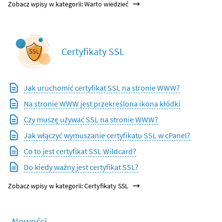
Zobacz wpisy w kategorii: Warto wiedzieć
Certyfikaty SSL
Jak uruchomić certyfikat SSL na stronie WWW?
Na stronie WWW jest przekreślona ikona kłódki
Czy muszę używać SSL na stronie WWW?
Jak włączyć wymuszanie certyfikatu SSL w cPanel?
Co to jest certyfikat SSL Wildcard?
Do kiedy ważny jest certyfikat SSL?
Zobacz wpisy w kategorii: Certyfikaty SSL
Nowości