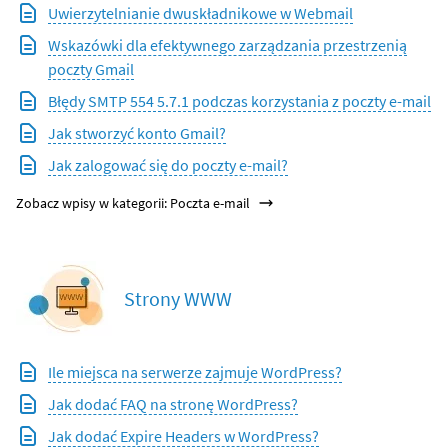
Uwierzytelnianie dwuskładnikowe w Webmail
Wskazówki dla efektywnego zarządzania przestrzenią
poczty Gmail
Błędy SMTP 554 5.7.1 podczas korzystania z poczty e-mail
Jak stworzyć konto Gmail?
Jak zalogować się do poczty e-mail?
Zobacz wpisy w kategorii: Poczta e-mail
Strony WWW
Ile miejsca na serwerze zajmuje WordPress?
Jak dodać FAQ na stronę WordPress?
Jak dodać Expire Headers w WordPress?