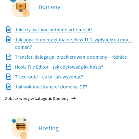
Domeny
Jak uzyskać kod authinfo w home.pl?
Jak nowe domeny globalne, New TLD, wpłynęły na rynek
domen?
Transfer, delegacja, przekierowanie domeny – różnice
Hosts File Editor – jak edytować plik hosts?
Traceroute – co to i jak wykonać?
Jak wykonać transfer domeny .DE?
Zobacz wpisy w kategorii: Domeny
Hosting