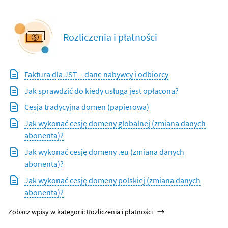
Rozliczenia i płatności
Faktura dla JST – dane nabywcy i odbiorcy
Jak sprawdzić do kiedy usługa jest opłacona?
Cesja tradycyjna domen (papierowa)
Jak wykonać cesję domeny globalnej (zmiana danych
abonenta)?
Jak wykonać cesję domeny .eu (zmiana danych
abonenta)?
Jak wykonać cesję domeny polskiej (zmiana danych
abonenta)?
Zobacz wpisy w kategorii: Rozliczenia i płatności