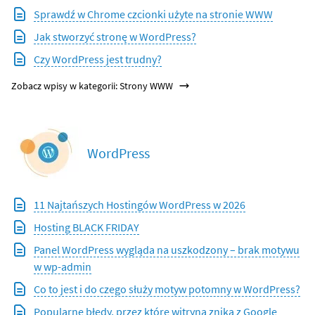
Sprawdź w Chrome czcionki użyte na stronie WWW
Jak stworzyć stronę w WordPress?
Czy WordPress jest trudny?
Zobacz wpisy w kategorii: Strony WWW
WordPress
11 Najtańszych Hostingów WordPress w 2026
Hosting BLACK FRIDAY
Panel WordPress wygląda na uszkodzony – brak motywu
w wp-admin
Co to jest i do czego służy motyw potomny w WordPress?
Popularne błędy, przez które witryna znika z Google