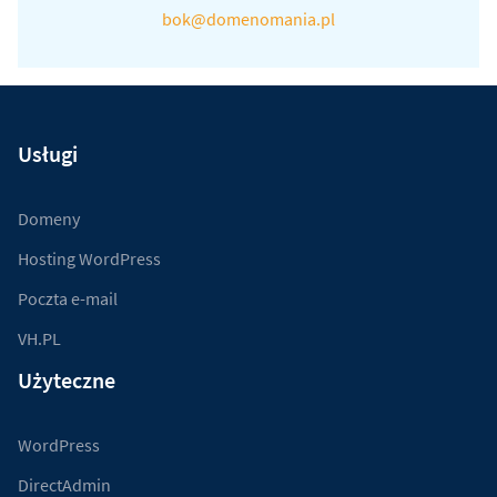
bok@domenomania.pl
Usługi
Domeny
Hosting WordPress
Poczta e-mail
VH.PL
Użyteczne
WordPress
DirectAdmin