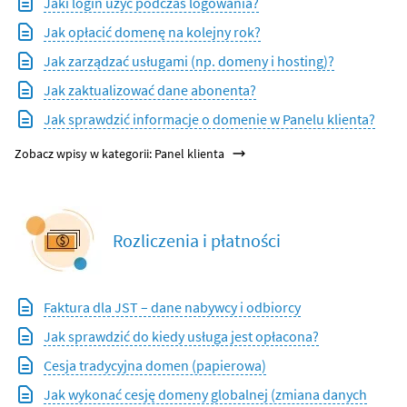
Jaki login użyć podczas logowania?
Jak opłacić domenę na kolejny rok?
Jak zarządzać usługami (np. domeny i hosting)?
Jak zaktualizować dane abonenta?
Jak sprawdzić informacje o domenie w Panelu klienta?
Zobacz wpisy w kategorii: Panel klienta
Rozliczenia i płatności
Faktura dla JST – dane nabywcy i odbiorcy
Jak sprawdzić do kiedy usługa jest opłacona?
Cesja tradycyjna domen (papierowa)
Jak wykonać cesję domeny globalnej (zmiana danych