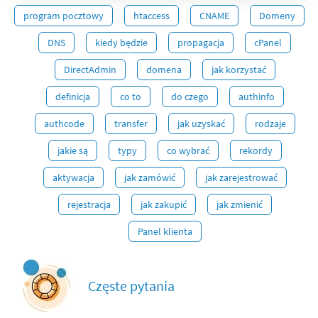
program pocztowy
htaccess
CNAME
Domeny
DNS
kiedy będzie
propagacja
cPanel
DirectAdmin
domena
jak korzystać
definicja
co to
do czego
authinfo
authcode
transfer
jak uzyskać
rodzaje
jakie są
typy
co wybrać
rekordy
aktywacja
jak zamówić
jak zarejestrować
rejestracja
jak zakupić
jak zmienić
Panel klienta
Częste pytania