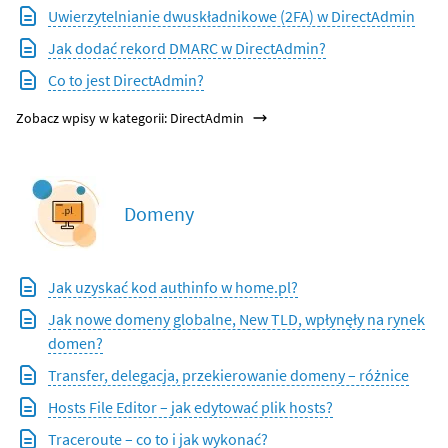
Uwierzytelnianie dwuskładnikowe (2FA) w DirectAdmin
Jak dodać rekord DMARC w DirectAdmin?
Co to jest DirectAdmin?
Zobacz wpisy w kategorii: DirectAdmin
Domeny
Jak uzyskać kod authinfo w home.pl?
Jak nowe domeny globalne, New TLD, wpłynęły na rynek
domen?
Transfer, delegacja, przekierowanie domeny – różnice
Hosts File Editor – jak edytować plik hosts?
Traceroute – co to i jak wykonać?