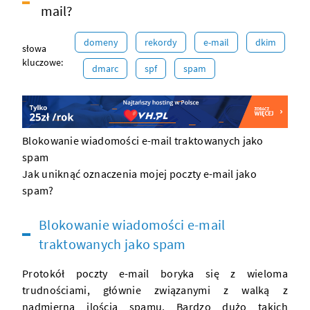
mail?
domeny
rekordy
e-mail
dkim
słowa
kluczowe:
dmarc
spf
spam
Blokowanie wiadomości e-mail traktowanych jako
spam
Jak uniknąć oznaczenia mojej poczty e-mail jako
spam?
Blokowanie wiadomości e-mail
traktowanych jako spam
Protokół poczty e-mail boryka się z wieloma
trudnościami, głównie związanymi z walką z
nadmierną ilością
spamu
. Bardzo dużo takich