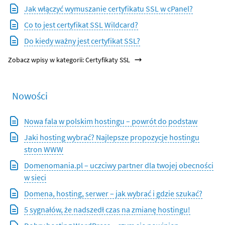
Jak włączyć wymuszanie certyfikatu SSL w cPanel?
Co to jest certyfikat SSL Wildcard?
Do kiedy ważny jest certyfikat SSL?
Zobacz wpisy w kategorii: Certyfikaty SSL
Nowości
Nowa fala w polskim hostingu – powrót do podstaw
Jaki hosting wybrać? Najlepsze propozycje hostingu
stron WWW
Domenomania.pl – uczciwy partner dla twojej obecności
w sieci
Domena, hosting, serwer – jak wybrać i gdzie szukać?
5 sygnałów, że nadszedł czas na zmianę hostingu!