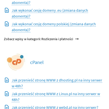
abonenta)?
Jak wykonać cesję domeny .eu (zmiana danych
abonenta)?
Jak wykonać cesję domeny polskiej (zmiana danych
abonenta)?
Zobacz wpisy w kategorii: Rozliczenia i płatności
cPanel
Jak przenieść stronę WWW z dhosting.pl na inny serwer
w 48h?
Jak przenieść stronę WWW z Linux.pl na inny serwer w
48h?
Jak przenieść stronę WWW z webd.pl na inny serwer?