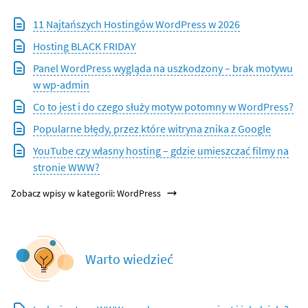
11 Najtańszych Hostingów WordPress w 2026
Hosting BLACK FRIDAY
Panel WordPress wygląda na uszkodzony – brak motywu
w wp-admin
Co to jest i do czego służy motyw potomny w WordPress?
Popularne błędy, przez które witryna znika z Google
YouTube czy własny hosting – gdzie umieszczać filmy na
stronie WWW?
Zobacz wpisy w kategorii: WordPress
Warto wiedzieć