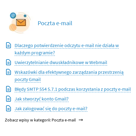
Poczta e-mail
Dlaczego potwierdzenie odczytu e-mail nie działa w
każdym programie?
Uwierzytelnianie dwuskładnikowe w Webmail
Wskazówki dla efektywnego zarządzania przestrzenią
poczty Gmail
Błędy SMTP 554 5.7.1 podczas korzystania z poczty e-mail
Jak stworzyć konto Gmail?
Jak zalogować się do poczty e-mail?
Zobacz wpisy w kategorii: Poczta e-mail