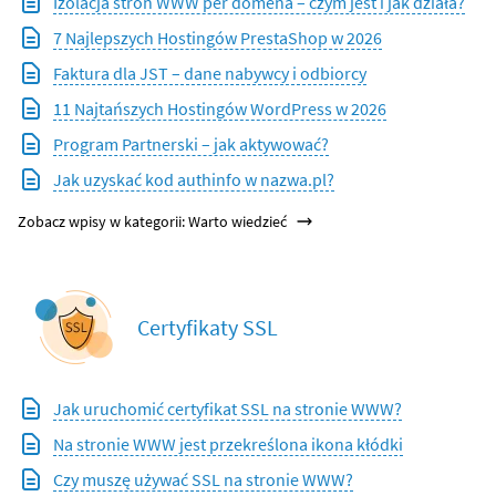
Izolacja stron WWW per domena – czym jest i jak działa?
7 Najlepszych Hostingów PrestaShop w 2026
Faktura dla JST – dane nabywcy i odbiorcy
11 Najtańszych Hostingów WordPress w 2026
Program Partnerski – jak aktywować?
Jak uzyskać kod authinfo w nazwa.pl?
Zobacz wpisy w kategorii: Warto wiedzieć
Certyfikaty SSL
Jak uruchomić certyfikat SSL na stronie WWW?
Na stronie WWW jest przekreślona ikona kłódki
Czy muszę używać SSL na stronie WWW?