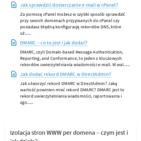
Jak sprawdzić dostarczanie e-mail w cPanel?
Za pomocą cPanel możesz w szybki sposób sprawdzić
przy swoich domenach przypisanych do cPanel czy
posiadasz błędną konfigurację rekordów DNS, które
uż......
DMARC – co to jest i jak dodać?
DMARC, czyli Domain-based Message Authentication,
Reporting, and Conformance, to jeden z kluczowych
rekordów uwierzytelniania wiadomości e-mail. W wal......
Jak dodać rekord DMARC w DirectAdmin?
Jak utworzyć rekord DMARC w DirectAdmin? Jaką
wartość powinien mieć rekord DMARC? DMARC jest to
rekord uwierzytelniania wiadomości, raportowania i
zgo......
Izolacja stron WWW per domena – czym jest i