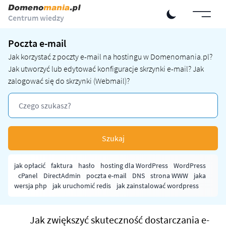
Centrum wiedzy
Poczta e-mail
Jak korzystać z poczty e-mail na hostingu w Domenomania.pl?
Jak utworzyć lub edytować konfiguracje skrzynki e-mail? Jak
zalogować się do skrzynki (Webmail)?
Szukaj
jak opłacić
faktura
hasło
hosting dla WordPress
WordPress
cPanel
DirectAdmin
poczta e-mail
DNS
strona WWW
jaka
wersja php
jak uruchomić redis
jak zainstalować wordpress
Jak zwiększyć skuteczność dostarczania e-