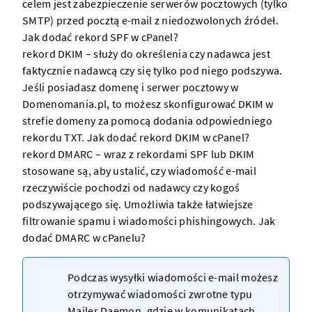
celem jest zabezpieczenie
serwerów
pocztowych (tylko
SMTP) przed pocztą e-mail z niedozwolonych źródeł.
Jak dodać rekord SPF w cPanel?
rekord DKIM
– służy do określenia czy nadawca jest
faktycznie nadawcą czy się tylko pod niego podszywa.
Jeśli posiadasz
domenę
i
serwer
pocztowy w
Domenomania.pl, to możesz skonfigurować DKIM w
strefie
domeny
za pomocą dodania odpowiedniego
rekordu TXT.
Jak dodać rekord DKIM w cPanel?
rekord DMARC
– wraz z rekordami SPF lub DKIM
stosowane są, aby ustalić, czy wiadomość e-mail
rzeczywiście pochodzi od nadawcy czy kogoś
podszywającego się. Umożliwia także łatwiejsze
filtrowanie spamu i wiadomości phishingowych.
Jak
dodać DMARC w cPanelu?
Podczas wysyłki wiadomości e-mail możesz
otrzymywać wiadomości zwrotne typu
Mailer Daemon
, gdzie w komunikatach