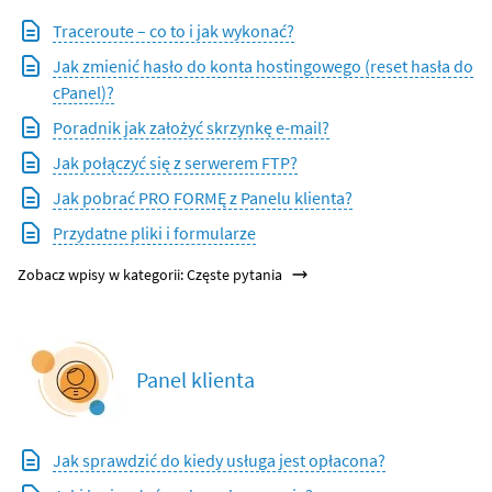
Traceroute – co to i jak wykonać?
Jak zmienić hasło do konta hostingowego (reset hasła do
cPanel)?
Poradnik jak założyć skrzynkę e-mail?
Jak połączyć się z serwerem FTP?
Jak pobrać PRO FORMĘ z Panelu klienta?
Przydatne pliki i formularze
Zobacz wpisy w kategorii: Częste pytania
Panel klienta
Jak sprawdzić do kiedy usługa jest opłacona?