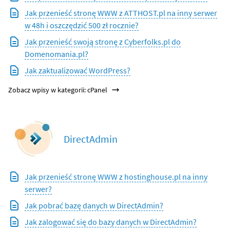
Jak przenieść stronę WWW z ATTHOST.pl na inny serwer
w 48h i oszczędzić 500 zł rocznie?
Jak przenieść swoją stronę z Cyberfolks.pl do
Domenomania.pl?
Jak zaktualizować WordPress?
Zobacz wpisy w kategorii: cPanel
DirectAdmin
Jak przenieść stronę WWW z hostinghouse.pl na inny
serwer?
Jak pobrać bazę danych w DirectAdmin?
Jak zalogować się do bazy danych w DirectAdmin?