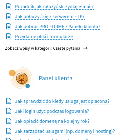
Poradnik jak założyć skrzynkę e-mail?
Jak połączyć się z serwerem FTP?
Jak pobrać PRO FORMĘ z Panelu klienta?
Przydatne pliki i formularze
Zobacz wpisy w kategorii: Częste pytania
Panel klienta
Jak sprawdzić do kiedy usługa jest opłacona?
Jaki login użyć podczas logowania?
Jak opłacić domenę na kolejny rok?
Jak zarządzać usługami (np. domeny i hosting)?