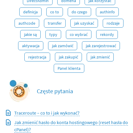
DirectAdmin
domena
jak korzystać
definicja
co to
do czego
authinfo
authcode
transfer
jak uzyskać
rodzaje
jakie są
typy
co wybrać
rekordy
aktywacja
jak zamówić
jak zarejestrować
rejestracja
jak zakupić
jak zmienić
Panel klienta
Częste pytania
Traceroute – co to i jak wykonać?
Jak zmienić hasło do konta hostingowego (reset hasła do
cPanel)?