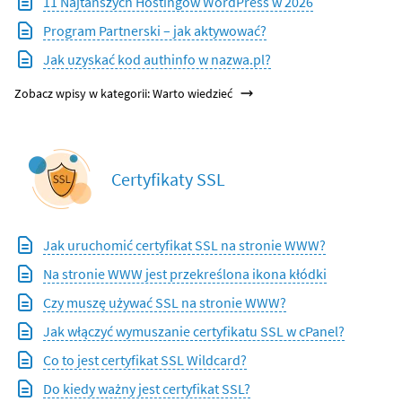
11 Najtańszych Hostingów WordPress w 2026
Program Partnerski – jak aktywować?
Jak uzyskać kod authinfo w nazwa.pl?
Zobacz wpisy w kategorii: Warto wiedzieć
Certyfikaty SSL
Jak uruchomić certyfikat SSL na stronie WWW?
Na stronie WWW jest przekreślona ikona kłódki
Czy muszę używać SSL na stronie WWW?
Jak włączyć wymuszanie certyfikatu SSL w cPanel?
Co to jest certyfikat SSL Wildcard?
Do kiedy ważny jest certyfikat SSL?