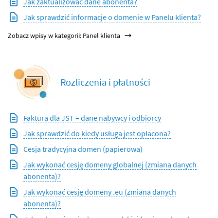
Jak zaktualizować dane abonenta?
Jak sprawdzić informacje o domenie w Panelu klienta?
Zobacz wpisy w kategorii: Panel klienta
Rozliczenia i płatności
Faktura dla JST – dane nabywcy i odbiorcy
Jak sprawdzić do kiedy usługa jest opłacona?
Cesja tradycyjna domen (papierowa)
Jak wykonać cesję domeny globalnej (zmiana danych
abonenta)?
Jak wykonać cesję domeny .eu (zmiana danych
abonenta)?