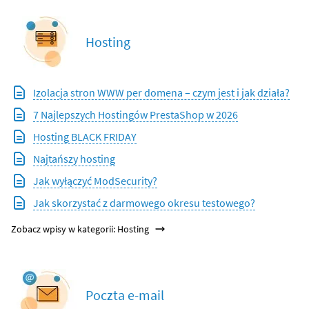
Hosting
Izolacja stron WWW per domena – czym jest i jak działa?
7 Najlepszych Hostingów PrestaShop w 2026
Hosting BLACK FRIDAY
Najtańszy hosting
Jak wyłączyć ModSecurity?
Jak skorzystać z darmowego okresu testowego?
Zobacz wpisy w kategorii: Hosting
Poczta e-mail