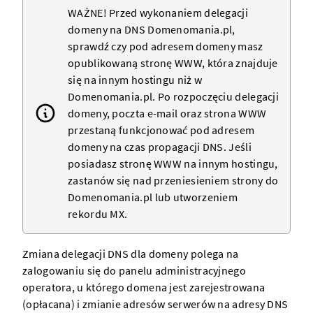
WAŻNE! Przed wykonaniem delegacji
domeny
na DNS Domenomania.pl,
sprawdź czy pod adresem domeny masz
opublikowaną
stronę WWW
, która znajduje
się na innym
hostingu
niż w
Domenomania.pl. Po rozpoczęciu delegacji
domeny, poczta e-mail oraz
strona WWW
przestaną funkcjonować pod adresem
domeny na
czas propagacji DNS
. Jeśli
posiadasz
stronę WWW
na innym hostingu,
zastanów się nad
przeniesieniem strony do
Domenomania.pl
lub utworzeniem
rekordu MX.
Zmiana delegacji DNS dla
domeny
polega na
zalogowaniu się do panelu administracyjnego
operatora, u którego
domena
jest zarejestrowana
(opłacana) i zmianie adresów
serwerów
na adresy DNS