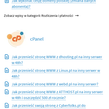
Jak wykonać cesję domeny polskiej (zmiana danych
abonenta)?
Zobacz wpisy w kategorii: Rozliczenia i płatności
cPanel
Jak przenieść stronę WWW z dhosting.pl na inny serwer
w 48h?
Jak przenieść stronę WWW z Linux.pl na inny serwer w
48h?
Jak przenieść stronę WWW z webd.pl na inny serwer?
Jak przenieść stronę WWW z ATTHOST.pl na inny serwer
w 48h i oszczędzić 500 zł rocznie?
Jak przenieść swoją stronę z Cyberfolks.pl do