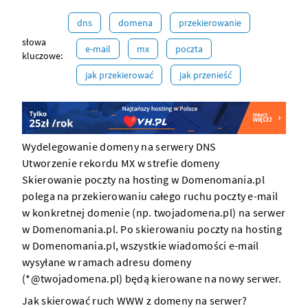
dns
domena
przekierowanie
słowa
e-mail
mx
poczta
kluczowe:
jak przekierować
jak przenieść
Wydelegowanie domeny na serwery DNS
Utworzenie rekordu MX w strefie domeny
Skierowanie poczty na
hosting w Domenomania.pl
polega na przekierowaniu całego ruchu poczty e-mail
w konkretnej domenie (np. twojadomena.pl) na
serwer
w Domenomania.pl. Po skierowaniu poczty na
hosting
w Domenomania.pl
, wszystkie wiadomości e-mail
wysyłane w ramach adresu
domeny
(*@twojadomena.pl) będą kierowane na nowy
serwer
.
Jak skierować ruch WWW z domeny na serwer?