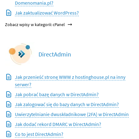
Domenomania.pl?
Jak zaktualizować WordPress?
Zobacz wpisy w kategorii: cPanel
DirectAdmin
Jak przenieść stronę WWW z hostinghouse.pl na inny
serwer?
Jak pobrać bazę danych w DirectAdmin?
Jak zalogować się do bazy danych w DirectAdmin?
Uwierzytelnianie dwuskładnikowe (2FA) w DirectAdmin
Jak dodać rekord DMARC w DirectAdmin?
Co to jest DirectAdmin?