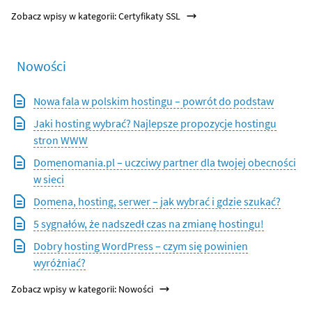
Zobacz wpisy w kategorii: Certyfikaty SSL
Nowości
Nowa fala w polskim hostingu – powrót do podstaw
Jaki hosting wybrać? Najlepsze propozycje hostingu
stron WWW
Domenomania.pl – uczciwy partner dla twojej obecności
w sieci
Domena, hosting, serwer – jak wybrać i gdzie szukać?
5 sygnałów, że nadszedł czas na zmianę hostingu!
Dobry hosting WordPress – czym się powinien
wyróżniać?
Zobacz wpisy w kategorii: Nowości