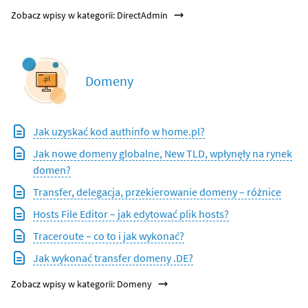
Zobacz wpisy w kategorii: DirectAdmin
Domeny
Jak uzyskać kod authinfo w home.pl?
Jak nowe domeny globalne, New TLD, wpłynęły na rynek
domen?
Transfer, delegacja, przekierowanie domeny – różnice
Hosts File Editor – jak edytować plik hosts?
Traceroute – co to i jak wykonać?
Jak wykonać transfer domeny .DE?
Zobacz wpisy w kategorii: Domeny