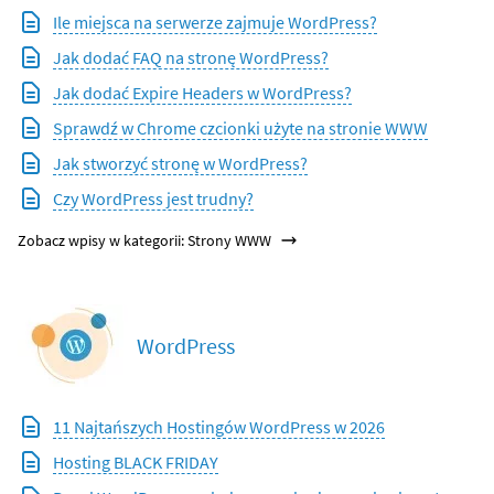
Ile miejsca na serwerze zajmuje WordPress?
Jak dodać FAQ na stronę WordPress?
Jak dodać Expire Headers w WordPress?
Sprawdź w Chrome czcionki użyte na stronie WWW
Jak stworzyć stronę w WordPress?
Czy WordPress jest trudny?
Zobacz wpisy w kategorii: Strony WWW
WordPress
11 Najtańszych Hostingów WordPress w 2026
Hosting BLACK FRIDAY