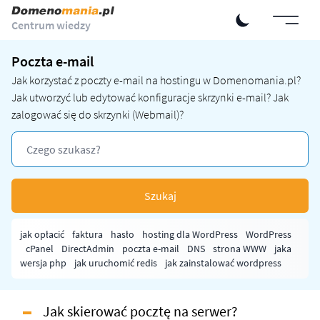
Centrum wiedzy
Poczta e-mail
Jak korzystać z poczty e-mail na hostingu w Domenomania.pl?
Jak utworzyć lub edytować konfiguracje skrzynki e-mail? Jak
zalogować się do skrzynki (Webmail)?
Szukaj
jak opłacić
faktura
hasło
hosting dla WordPress
WordPress
cPanel
DirectAdmin
poczta e-mail
DNS
strona WWW
jaka
wersja php
jak uruchomić redis
jak zainstalować wordpress
Jak skierować pocztę na serwer?