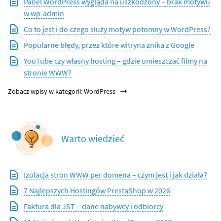
Panel WordPress wygląda na uszkodzony – brak motywu
w wp-admin
Co to jest i do czego służy motyw potomny w WordPress?
Popularne błędy, przez które witryna znika z Google
YouTube czy własny hosting – gdzie umieszczać filmy na
stronie WWW?
Zobacz wpisy w kategorii: WordPress
Warto wiedzieć
Izolacja stron WWW per domena – czym jest i jak działa?
7 Najlepszych Hostingów PrestaShop w 2026
Faktura dla JST – dane nabywcy i odbiorcy