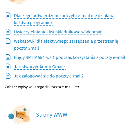
Dlaczego potwierdzenie odczytu e-mail nie działa w
każdym programie?
Uwierzytelnianie dwuskładnikowe w Webmail
Wskazówki dla efektywnego zarządzania przestrzenią
poczty Gmail
Błędy SMTP 554 5.7.1 podczas korzystania z poczty e-mail
Jak stworzyć konto Gmail?
Jak zalogować się do poczty e-mail?
Zobacz wpisy w kategorii: Poczta e-mail
Strony WWW