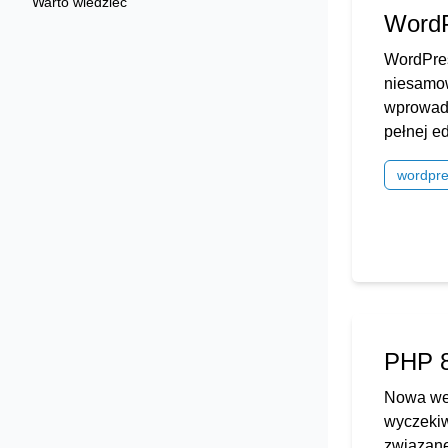
Warto wiedzieć
WordP
WordPres
niesamow
wprowadz
pełnej e
wordpr
PHP 8
Nowa wer
wyczekiw
związane