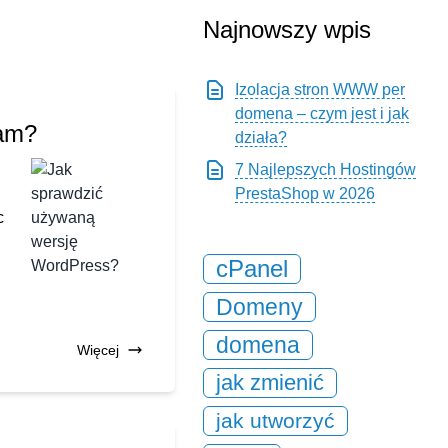
Najnowszy wpis
Izolacja stron WWW per
domena – czym jest i jak
tam?
działa?
7 Najlepszych Hostingów
PrestaShop w 2026
c
cPanel
Domeny
domena
Więcej
jak zmienić
jak utworzyć