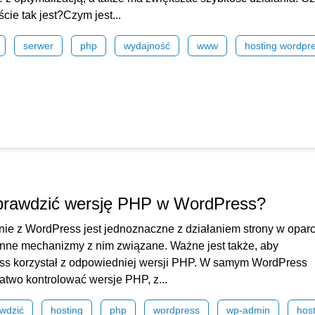
cie tak jest?Czym jest...
serwer
php
wydajność
www
hosting wordpr
prawdzić wersję PHP w WordPress?
nie z WordPress jest jednoznaczne z działaniem strony w oparc
inne mechanizmy z nim związane. Ważne jest także, aby
s korzystał z odpowiedniej wersji PHP. W samym WordPress
atwo kontrolować wersje PHP, z...
awdzić
hosting
php
wordpress
wp-admin
hos