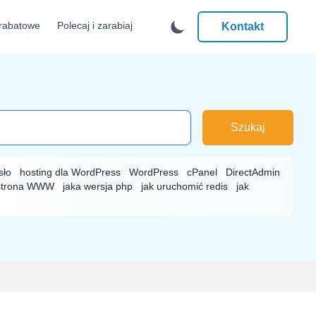
rabatowe
Polecaj i zarabiaj
Kontakt
Szukaj
sło
hosting dla WordPress
WordPress
cPanel
DirectAdmin
strona WWW
jaka wersja php
jak uruchomić redis
jak