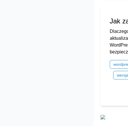
Jak z
Dlaczego
aktualiz
WordPres
bezpiecz
wordpr
wersj