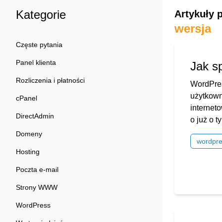
Kategorie
Artykuły 
wersja
Częste pytania
Panel klienta
Jak s
Rozliczenia i płatności
WordPres
użytkown
cPanel
internet
DirectAdmin
o już o t
Domeny
wordpr
Hosting
Poczta e-mail
Strony WWW
WordPress