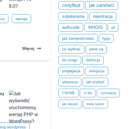
certyfikat
jak zamówić
subdomena
rejestracja
ess
wersja
authcode
WHOIS
pl
jak zarejestrować
typy
Więcej
co wybrać
jakie są
do czego
definicja
propagacja
delegacja
aktywacja
jak uzyskać
CNAME
iu
14 dni
rezerwacja
jak zakupić
kiedy będzie
ting wordpress