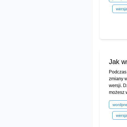
wersj
Jak w
Podczas 
zmiany w 
wersji. 
możesz w
wordpr
wersj