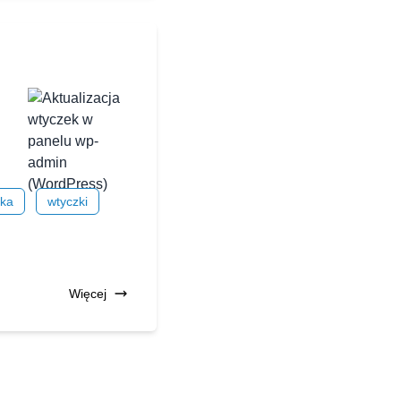
zka
wtyczki
Więcej