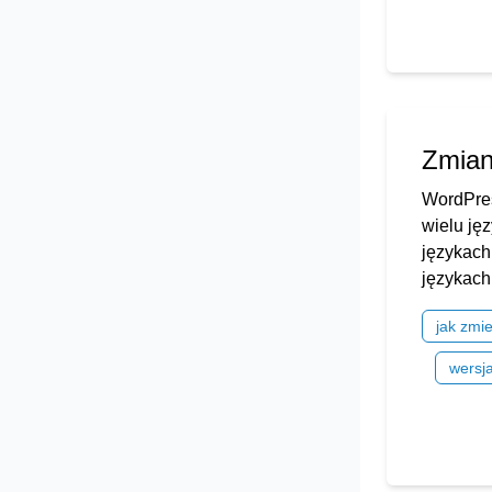
Zmian
WordPres
wielu ję
językach
językach.
jak zmie
wersj