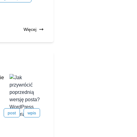
Więcej
ie
post
wpis