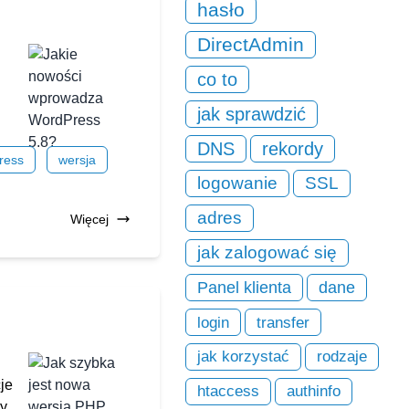
hasło
DirectAdmin
co to
jak sprawdzić
DNS
rekordy
ress
wersja
logowanie
SSL
adres
Więcej
jak zalogować się
Panel klienta
dane
login
transfer
jak korzystać
rodzaje
je
htaccess
authinfo
zy