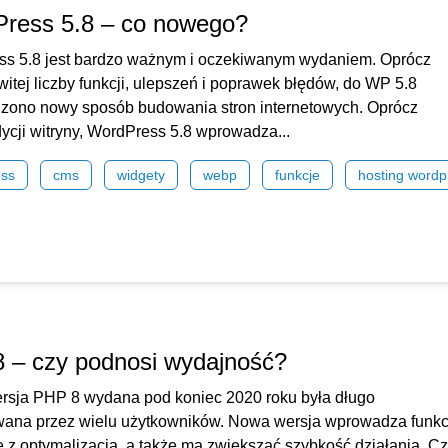
ress 5.8 – co nowego?
s 5.8 jest bardzo ważnym i oczekiwanym wydaniem. Oprócz
itej liczby funkcji, ulepszeń i poprawek błędów, do WP 5.8
ono nowy sposób budowania stron internetowych. Oprócz
dycji witryny, WordPress 5.8 wprowadza...
ess
cms
widgety
webp
funkcje
hosting wordp
 – czy podnosi wydajność?
sja PHP 8 wydana pod koniec 2020 roku była długo
ana przez wielu użytkowników. Nowa wersja wprowadza funkc
 z optymalizacją, a także ma zwiększać szybkość działania. C