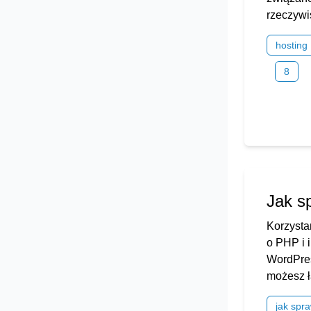
rzeczywiś
hosting
8
Jak s
Korzysta
o PHP i 
WordPres
możesz ł
jak spr