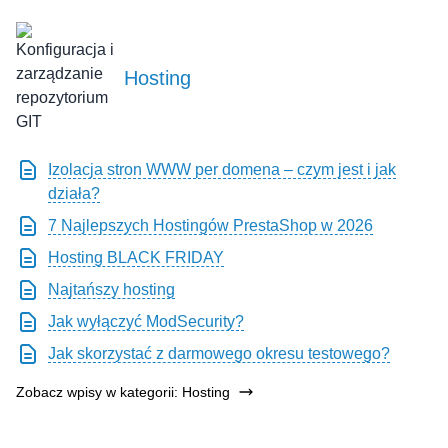
Hosting
Izolacja stron WWW per domena – czym jest i jak
działa?
7 Najlepszych Hostingów PrestaShop w 2026
Hosting BLACK FRIDAY
Najtańszy hosting
Jak wyłączyć ModSecurity?
Jak skorzystać z darmowego okresu testowego?
Zobacz wpisy w kategorii: Hosting