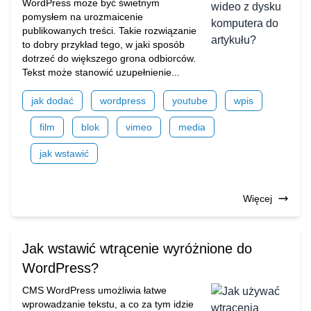
WordPress może być świetnym
pomysłem na urozmaicenie
publikowanych treści. Takie rozwiązanie
to dobry przykład tego, w jaki sposób
dotrzeć do większego grona odbiorców.
Tekst może stanowić uzupełnienie...
jak dodać
wordpress
youtube
wpis
film
blok
vimeo
media
jak wstawić
Więcej
Jak wstawić wtrącenie wyróżnione do
WordPress?
CMS WordPress umożliwia łatwe
wprowadzanie tekstu, a co za tym idzie