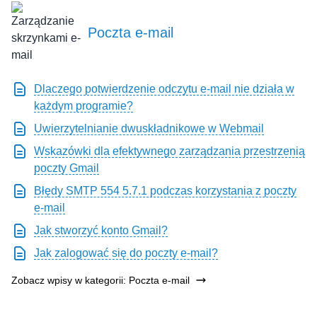
Poczta e-mail
Dlaczego potwierdzenie odczytu e-mail nie działa w
każdym programie?
Uwierzytelnianie dwuskładnikowe w Webmail
Wskazówki dla efektywnego zarządzania przestrzenią
poczty Gmail
Błędy SMTP 554 5.7.1 podczas korzystania z poczty
e-mail
Jak stworzyć konto Gmail?
Jak zalogować się do poczty e-mail?
Zobacz wpisy w kategorii: Poczta e-mail