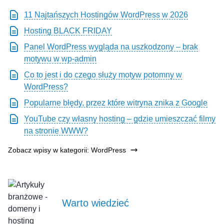
11 Najtańszych Hostingów WordPress w 2026
Hosting BLACK FRIDAY
Panel WordPress wygląda na uszkodzony – brak
motywu w wp-admin
Co to jest i do czego służy motyw potomny w
WordPress?
Popularne błędy, przez które witryna znika z Google
YouTube czy własny hosting – gdzie umieszczać filmy
na stronie WWW?
Zobacz wpisy w kategorii: WordPress
Warto wiedzieć