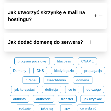
Jak utworzyć skrzynkę e-mail na
hostingu?
Jak dodać domenę do serwera?
program pocztowy
htaccess
CNAME
Domeny
DNS
kiedy będzie
propagacja
cPanel
DirectAdmin
domena
jak korzystać
definicja
co to
do czego
authinfo
authcode
transfer
jak uzyskać
rodzaje
jakie są
typy
co wybrać