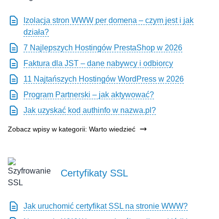
Izolacja stron WWW per domena – czym jest i jak
działa?
7 Najlepszych Hostingów PrestaShop w 2026
Faktura dla JST – dane nabywcy i odbiorcy
11 Najtańszych Hostingów WordPress w 2026
Program Partnerski – jak aktywować?
Jak uzyskać kod authinfo w nazwa.pl?
Zobacz wpisy w kategorii: Warto wiedzieć
Certyfikaty SSL
Jak uruchomić certyfikat SSL na stronie WWW?