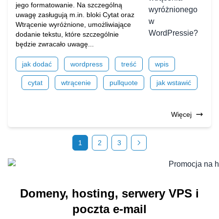
jego formatowanie. Na szczególną
uwagę zasługują m.in. bloki Cytat oraz
Wtrącenie wyróżnione, umożliwiające
dodanie tekstu, które szczególnie
będzie zwracało uwagę...
jak dodać
wordpress
treść
wpis
cytat
wtrącenie
pullquote
jak wstawić
Więcej
1
2
3
Domeny, hosting, serwery VPS i
poczta e-mail