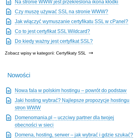
Na stronie WWW jest przekreślona ikona kłódki
Czy muszę używać SSL na stronie WWW?
Jak włączyć wymuszanie certyfikatu SSL w cPanel?
Co to jest certyfikat SSL Wildcard?
Do kiedy ważny jest certyfikat SSL?
Zobacz wpisy w kategorii: Certyfikaty SSL
Nowości
Nowa fala w polskim hostingu – powrót do podstaw
Jaki hosting wybrać? Najlepsze propozycje hostingu
stron WWW
Domenomania.pl – uczciwy partner dla twojej
obecności w sieci
Domena, hosting, serwer – jak wybrać i gdzie szukać?