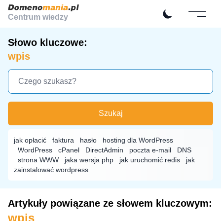
Centrum wiedzy
Słowo kluczowe:
wpis
Szukaj
jak opłacić
faktura
hasło
hosting dla WordPress
WordPress
cPanel
DirectAdmin
poczta e-mail
DNS
strona WWW
jaka wersja php
jak uruchomić redis
jak
zainstalować wordpress
Artykuły powiązane ze słowem kluczowym:
wpis