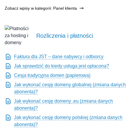
Zobacz wpisy w kategorii: Panel klienta
Rozliczenia i płatności
Faktura dla JST – dane nabywcy i odbiorcy
Jak sprawdzić do kiedy usługa jest opłacona?
Cesja tradycyjna domen (papierowa)
Jak wykonać cesję domeny globalnej (zmiana danych
abonenta)?
Jak wykonać cesję domeny .eu (zmiana danych
abonenta)?
Jak wykonać cesję domeny polskiej (zmiana danych
abonenta)?