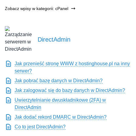
Zobacz wpisy w kategorii: cPanel
DirectAdmin
Jak przenieść stronę WWW z hostinghouse.pl na inny
serwer?
Jak pobrać bazę danych w DirectAdmin?
Jak zalogować się do bazy danych w DirectAdmin?
Uwierzytelnianie dwuskładnikowe (2FA) w
DirectAdmin
Jak dodać rekord DMARC w DirectAdmin?
Co to jest DirectAdmin?