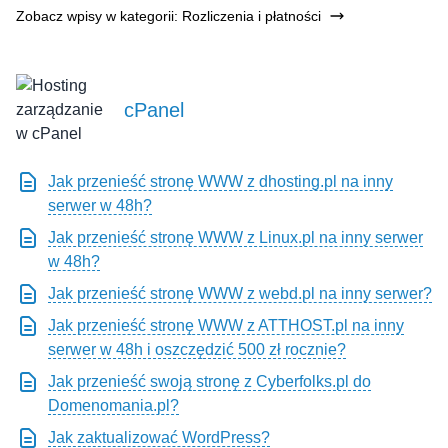
Zobacz wpisy w kategorii: Rozliczenia i płatności
cPanel
Jak przenieść stronę WWW z dhosting.pl na inny
serwer w 48h?
Jak przenieść stronę WWW z Linux.pl na inny serwer
w 48h?
Jak przenieść stronę WWW z webd.pl na inny serwer?
Jak przenieść stronę WWW z ATTHOST.pl na inny
serwer w 48h i oszczędzić 500 zł rocznie?
Jak przenieść swoją stronę z Cyberfolks.pl do
Domenomania.pl?
Jak zaktualizować WordPress?