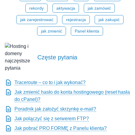
rekordy
aktywacja
jak zamówić
jak zarejestrować
rejestracja
jak zakupić
jak zmienić
Panel klienta
Częste pytania
Traceroute – co to i jak wykonać?
Jak zmienić hasło do konta hostingowego (reset hasła
do cPanel)?
Poradnik jak założyć skrzynkę e-mail?
Jak połączyć się z serwerem FTP?
Jak pobrać PRO FORMĘ z Panelu klienta?