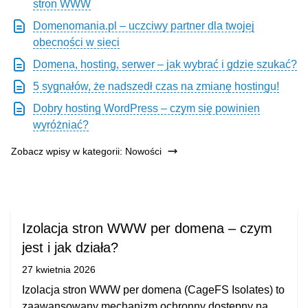
stron WWW
Domenomania.pl – uczciwy partner dla twojej
obecności w sieci
Domena, hosting, serwer – jak wybrać i gdzie szukać?
5 sygnałów, że nadszedł czas na zmianę hostingu!
Dobry hosting WordPress – czym się powinien
wyróżniać?
Zobacz wpisy w kategorii: Nowości
Izolacja stron WWW per domena – czym
jest i jak działa?
27 kwietnia 2026
Izolacja stron WWW per domena (CageFS Isolates) to
zaawansowany mechanizm ochronny dostępny na