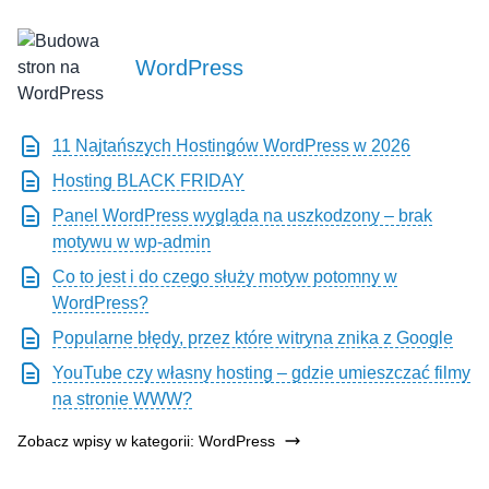
WordPress
11 Najtańszych Hostingów WordPress w 2026
Hosting BLACK FRIDAY
Panel WordPress wygląda na uszkodzony – brak
motywu w wp-admin
Co to jest i do czego służy motyw potomny w
WordPress?
Popularne błędy, przez które witryna znika z Google
YouTube czy własny hosting – gdzie umieszczać filmy
na stronie WWW?
Zobacz wpisy w kategorii: WordPress