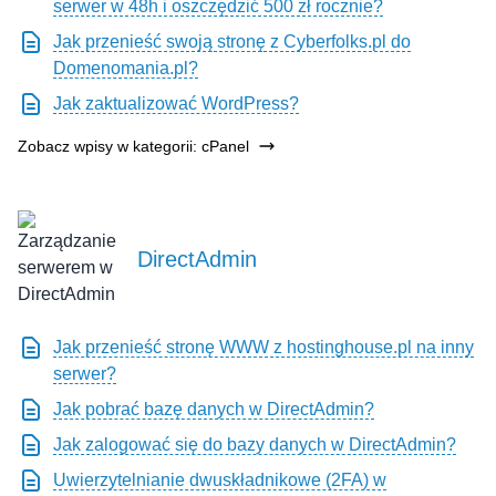
serwer w 48h i oszczędzić 500 zł rocznie?
Jak przenieść swoją stronę z Cyberfolks.pl do
Domenomania.pl?
Jak zaktualizować WordPress?
Zobacz wpisy w kategorii: cPanel
DirectAdmin
Jak przenieść stronę WWW z hostinghouse.pl na inny
serwer?
Jak pobrać bazę danych w DirectAdmin?
Jak zalogować się do bazy danych w DirectAdmin?
Uwierzytelnianie dwuskładnikowe (2FA) w