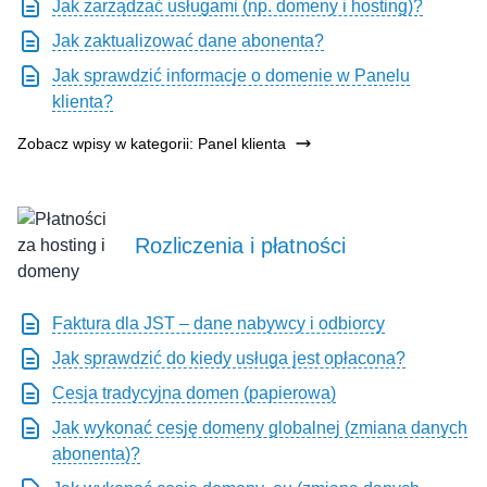
Jak zarządzać usługami (np. domeny i hosting)?
Jak zaktualizować dane abonenta?
Jak sprawdzić informacje o domenie w Panelu
klienta?
Zobacz wpisy w kategorii: Panel klienta
Rozliczenia i płatności
Faktura dla JST – dane nabywcy i odbiorcy
Jak sprawdzić do kiedy usługa jest opłacona?
Cesja tradycyjna domen (papierowa)
Jak wykonać cesję domeny globalnej (zmiana danych
abonenta)?