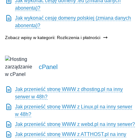
Jak wykonać cesję domeny .eu (zmiana danych
abonenta)?
Jak wykonać cesję domeny polskiej (zmiana danych
abonenta)?
Zobacz wpisy w kategorii: Rozliczenia i płatności
cPanel
Jak przenieść stronę WWW z dhosting.pl na inny
serwer w 48h?
Jak przenieść stronę WWW z Linux.pl na inny serwer
w 48h?
Jak przenieść stronę WWW z webd.pl na inny serwer?
Jak przenieść stronę WWW z ATTHOST.pl na inny