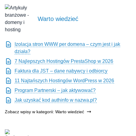
Warto wiedzieć
Izolacja stron WWW per domena – czym jest i jak
działa?
7 Najlepszych Hostingów PrestaShop w 2026
Faktura dla JST – dane nabywcy i odbiorcy
11 Najtańszych Hostingów WordPress w 2026
Program Partnerski – jak aktywować?
Jak uzyskać kod authinfo w nazwa.pl?
Zobacz wpisy w kategorii: Warto wiedzieć