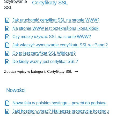
Certyfikaty SSL
Jak uruchomić certyfikat SSL na stronie WWW?
Na stronie WWW jest przekreślona ikona kłódki
Czy muszę używać SSL na stronie WWW?
Jak włączyć wymuszanie certyfikatu SSL w cPanel?
Co to jest certyfikat SSL Wildcard?
Do kiedy ważny jest certyfikat SSL?
Zobacz wpisy w kategorii: Certyfikaty SSL
Nowości
Nowa fala w polskim hostingu – powrót do podstaw
Jaki hosting wybrać? Najlepsze propozycje hostingu