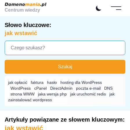
Centrum wiedzy
Słowo kluczowe:
jak wstawić
Szukaj
jak opłacić
faktura
hasło
hosting dla WordPress
WordPress
cPanel
DirectAdmin
poczta e-mail
DNS
strona WWW
jaka wersja php
jak uruchomić redis
jak
zainstalować wordpress
Artykuły powiązane ze słowem kluczowym:
jak wstawić