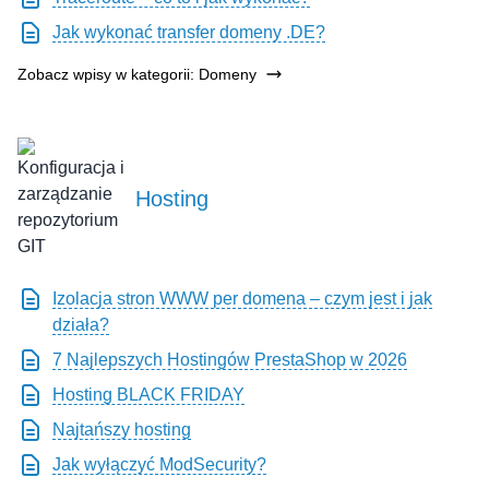
Jak wykonać transfer domeny .DE?
Zobacz wpisy w kategorii: Domeny
Hosting
Izolacja stron WWW per domena – czym jest i jak
działa?
7 Najlepszych Hostingów PrestaShop w 2026
Hosting BLACK FRIDAY
Najtańszy hosting
Jak wyłączyć ModSecurity?