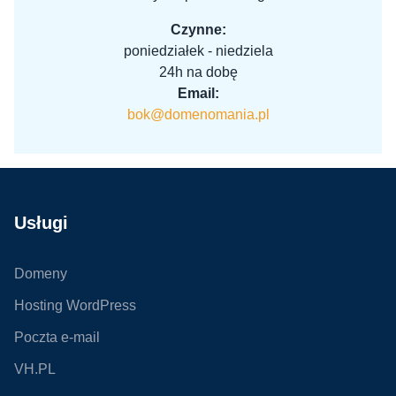
Czynne:
poniedziałek - niedziela
24h na dobę
Email:
bok@domenomania.pl
Usługi
Domeny
Hosting WordPress
Poczta e-mail
VH.PL