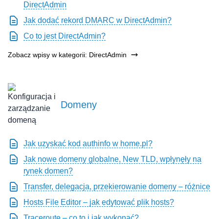
DirectAdmin
Jak dodać rekord DMARC w DirectAdmin?
Co to jest DirectAdmin?
Zobacz wpisy w kategorii: DirectAdmin
Domeny
Jak uzyskać kod authinfo w home.pl?
Jak nowe domeny globalne, New TLD, wpłynęły na
rynek domen?
Transfer, delegacja, przekierowanie domeny – różnice
Hosts File Editor – jak edytować plik hosts?
Traceroute – co to i jak wykonać?