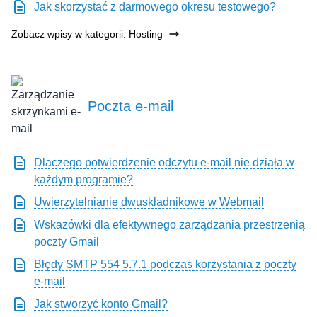
Jak skorzystać z darmowego okresu testowego?
Zobacz wpisy w kategorii: Hosting
Poczta e-mail
Dlaczego potwierdzenie odczytu e-mail nie działa w
każdym programie?
Uwierzytelnianie dwuskładnikowe w Webmail
Wskazówki dla efektywnego zarządzania przestrzenią
poczty Gmail
Błędy SMTP 554 5.7.1 podczas korzystania z poczty
e-mail
Jak stworzyć konto Gmail?