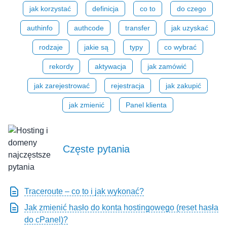
jak korzystać
definicja
co to
do czego
authinfo
authcode
transfer
jak uzyskać
rodzaje
jakie są
typy
co wybrać
rekordy
aktywacja
jak zamówić
jak zarejestrować
rejestracja
jak zakupić
jak zmienić
Panel klienta
Częste pytania
Traceroute – co to i jak wykonać?
Jak zmienić hasło do konta hostingowego (reset hasła
do cPanel)?