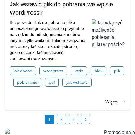
Jak wstawić plik do pobrania we wpisie
WordPress?
Bezpośredni link do pobrania pliku
umieszczonego we wpisie to przydatne
narzędzie do udostępniania zasobów
innym użytkownikom. Takie rozwiązanie
może przydać się na każdej stronie,
gdzie chcesz dać możliwość
zachowania wskazanych...
jak dodać
wordpress
wpis
blok
plik
pobieranie
pdf
jak wstawić
Więcej
1
2
3