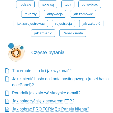
rodzaje
jakie są
typy
co wybrać
rekordy
aktywacja
jak zamówić
jak zarejestrować
rejestracja
jak zakupić
jak zmienić
Panel klienta
Częste pytania
Traceroute – co to i jak wykonać?
Jak zmienić hasło do konta hostingowego (reset hasła
do cPanel)?
Poradnik jak założyć skrzynkę e-mail?
Jak połączyć się z serwerem FTP?
Jak pobrać PRO FORMĘ z Panelu klienta?