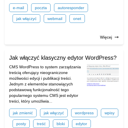
e-mail
poczta
autoresponder
jak włączyć
webmail
onet
Więcej
Jak włączyć klasyczny edytor WordPress?
CMS WordPress to system zarządzania
treścią oferujący nieograniczone
możliwości edycji i publikacji treści.
Jednym z elementów stanowiących
podstawową funkcjonalność tego
popularnego systemu CMS jest edytor
treści, który umożliwia...
jak zmienić
jak włączyć
wordpress
wpisy
posty
treść
bloki
edytor