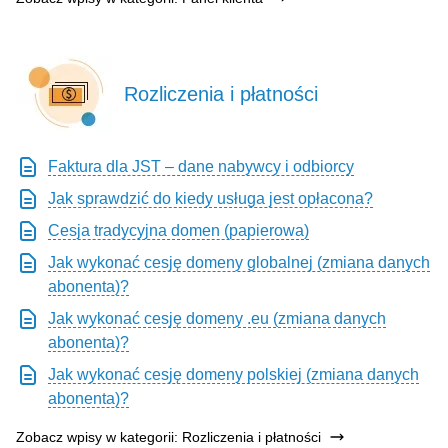
Rozliczenia i płatności
Faktura dla JST – dane nabywcy i odbiorcy
Jak sprawdzić do kiedy usługa jest opłacona?
Cesja tradycyjna domen (papierowa)
Jak wykonać cesję domeny globalnej (zmiana danych
abonenta)?
Jak wykonać cesję domeny .eu (zmiana danych
abonenta)?
Jak wykonać cesję domeny polskiej (zmiana danych
abonenta)?
Zobacz wpisy w kategorii: Rozliczenia i płatności