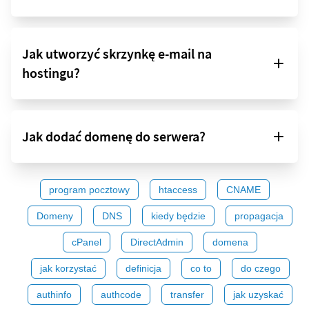
Jak utworzyć skrzynkę e-mail na
hostingu?
Jak dodać domenę do serwera?
program pocztowy
htaccess
CNAME
Domeny
DNS
kiedy będzie
propagacja
cPanel
DirectAdmin
domena
jak korzystać
definicja
co to
do czego
authinfo
authcode
transfer
jak uzyskać