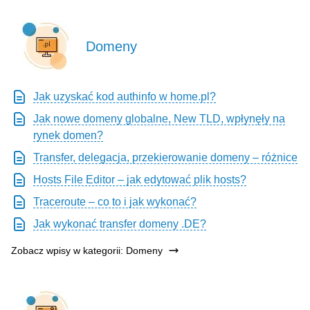
Domeny
Jak uzyskać kod authinfo w home.pl?
Jak nowe domeny globalne, New TLD, wpłynęły na
rynek domen?
Transfer, delegacja, przekierowanie domeny – różnice
Hosts File Editor – jak edytować plik hosts?
Traceroute – co to i jak wykonać?
Jak wykonać transfer domeny .DE?
Zobacz wpisy w kategorii: Domeny