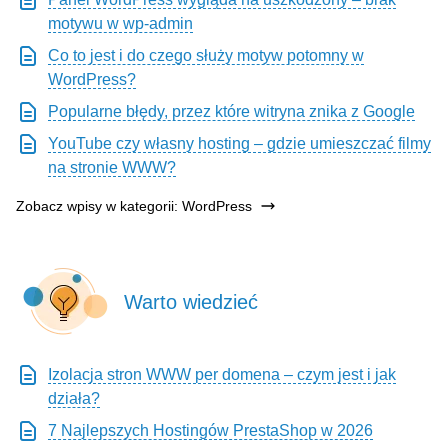
motywu w wp-admin
Co to jest i do czego służy motyw potomny w
WordPress?
Popularne błędy, przez które witryna znika z Google
YouTube czy własny hosting – gdzie umieszczać filmy
na stronie WWW?
Zobacz wpisy w kategorii: WordPress
Warto wiedzieć
Izolacja stron WWW per domena – czym jest i jak
działa?
7 Najlepszych Hostingów PrestaShop w 2026