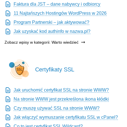
Faktura dla JST – dane nabywcy i odbiorcy
11 Najtańszych Hostingów WordPress w 2026
Program Partnerski – jak aktywować?
Jak uzyskać kod authinfo w nazwa.pl?
Zobacz wpisy w kategorii: Warto wiedzieć
Certyfikaty SSL
Jak uruchomić certyfikat SSL na stronie WWW?
Na stronie WWW jest przekreślona ikona kłódki
Czy muszę używać SSL na stronie WWW?
Jak włączyć wymuszanie certyfikatu SSL w cPanel?
Co to jest certyfikat SSL Wildcard?