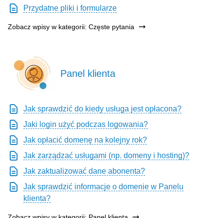
Przydatne pliki i formularze
Zobacz wpisy w kategorii: Częste pytania
Panel klienta
Jak sprawdzić do kiedy usługa jest opłacona?
Jaki login użyć podczas logowania?
Jak opłacić domenę na kolejny rok?
Jak zarządzać usługami (np. domeny i hosting)?
Jak zaktualizować dane abonenta?
Jak sprawdzić informacje o domenie w Panelu
klienta?
Zobacz wpisy w kategorii: Panel klienta