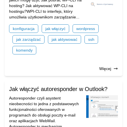
jakich mogę użyć Jak pobrać WP-CLI na
hosting? Jak aktywować WP-CLI na
hostingu?WPI-CLI to interfejs, który
umożliwia użytkownikom zarządzanie...
konfiguracja
jak włączyć
wordpress
jak zarządzać
jak aktywować
ssh
komendy
Więcej
Jak włączyć autoresponder w Outlook?
Autoresponder czyli asystent
nieobecności to jedna z podstawowych
funkcjonalności oferowanych w
programach do obsługi poczty e-mail
oraz aplikacjach WebMail.
Autoresponder to mechanizm