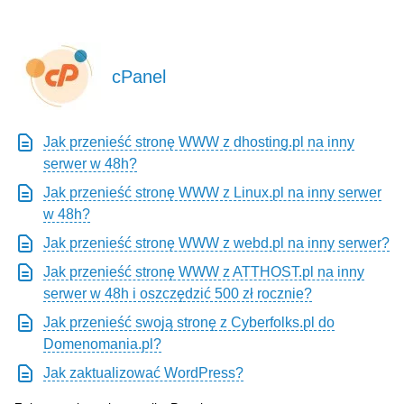
cPanel
Jak przenieść stronę WWW z dhosting.pl na inny
serwer w 48h?
Jak przenieść stronę WWW z Linux.pl na inny serwer
w 48h?
Jak przenieść stronę WWW z webd.pl na inny serwer?
Jak przenieść stronę WWW z ATTHOST.pl na inny
serwer w 48h i oszczędzić 500 zł rocznie?
Jak przenieść swoją stronę z Cyberfolks.pl do
Domenomania.pl?
Jak zaktualizować WordPress?