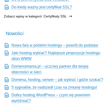
Do kiedy ważny jest certyfikat SSL?
Zobacz wpisy w kategorii: Certyfikaty SSL
Nowości
Nowa fala w polskim hostingu – powrót do podstaw
Jaki hosting wybrać? Najlepsze propozycje hostingu
stron WWW
Domenomania.pl – uczciwy partner dla twojej
obecności w sieci
Domena, hosting, serwer – jak wybrać i gdzie szukać?
5 sygnałów, że nadszedł czas na zmianę hostingu!
Dobry hosting WordPress – czym się powinien
wyróżniać?