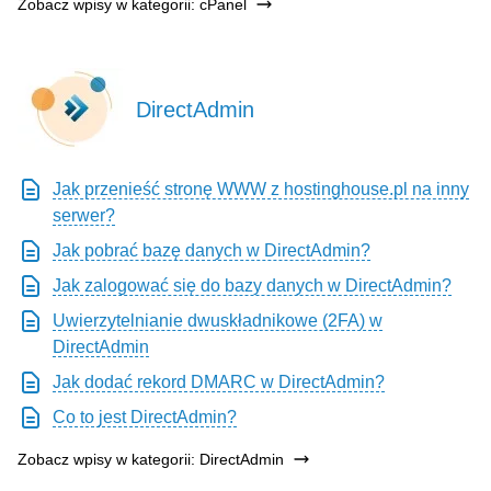
Zobacz wpisy w kategorii: cPanel
DirectAdmin
Jak przenieść stronę WWW z hostinghouse.pl na inny
serwer?
Jak pobrać bazę danych w DirectAdmin?
Jak zalogować się do bazy danych w DirectAdmin?
Uwierzytelnianie dwuskładnikowe (2FA) w
DirectAdmin
Jak dodać rekord DMARC w DirectAdmin?
Co to jest DirectAdmin?
Zobacz wpisy w kategorii: DirectAdmin