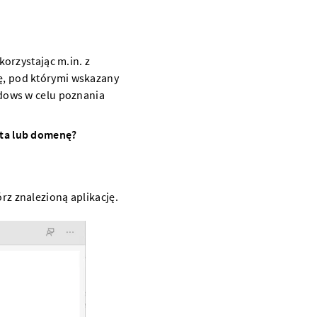
korzystając m.in. z
ę
, pod którymi wskazany
ndows w celu poznania
sta lub
domenę
?
rz znalezioną aplikację.