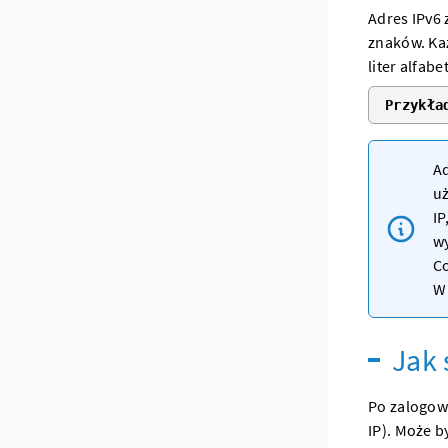
Adres IPv6 
znaków. Każ
liter alfabe
Przykła
Ad
uż
IP
w
Co
W 
Jak 
Po zalogow
IP). Może b