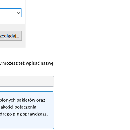
y
możesz też wpisać nazwę
ubionych pakietów oraz
jakości połączenia
tórego ping sprawdzasz.