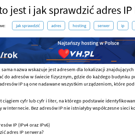
to jest i jak sprawdzić adres I
we:
jak sprawdzić
adres
hosting
serwer
ip
k sama nazwa wskazuje jest adresem dla lokalizacji znajdujących 
ć do adresów w świecie fizycznym, gdzie do każdego budynku pr
adresów IP są one nadawane wszystkim urządzeniom, które podł
st ciągiem cyfr lub cyfr i liter, na którego podstawie identyfikow
 w Internecie. Bez adresów IP nie istniałyby współczesne sieci 
esów IP (IPv4 oraz IPv6)
ić adres IP serwera?