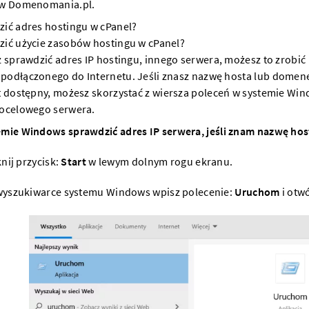
 w Domenomania.pl
.
zić adres hostingu w cPanel?
zić użycie zasobów hostingu w cPanel?
z sprawdzić adres IP hostingu, innego
serwera
, możesz to zrobić 
podłączonego do Internetu. Jeśli znasz nazwę hosta lub
domen
t dostępny, możesz skorzystać z wiersza poleceń w systemie Wi
docelowego
serwera
.
emie Windows sprawdzić adres IP
serwera
, jeśli znam nazwę ho
knij przycisk:
Start
w lewym dolnym rogu ekranu.
yszukiwarce systemu Windows wpisz polecenie:
Uruchom
i otwó