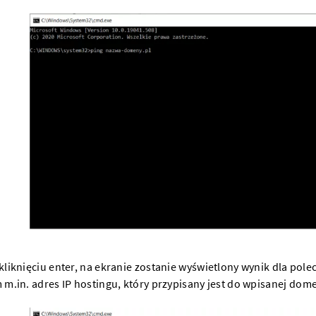
kliknięciu enter, na ekranie zostanie wyświetlony wynik dla pole
 m.in. adres IP hostingu, który przypisany jest do wpisanej
dome