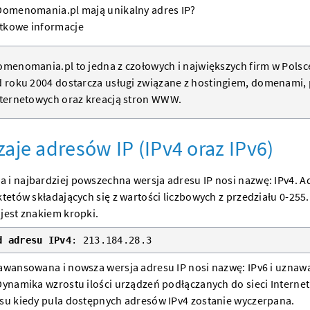
 Domenomania.pl mają unikalny adres IP?
tkowe informacje
menomania.pl to jedna z czołowych i największych firm w Polsc
 roku 2004 dostarcza usługi związane z
hostingiem
,
domenami
,
ternetowych oraz kreacją
stron WWW
.
aje adresów IP (IPv4 oraz IPv6)
i najbardziej powszechna wersja adresu IP nosi nazwę: IPv4. Ad
ktetów składających się z wartości liczbowych z przedziału 0-255.
jest znakiem kropki.
d adresu IPv4
: 213.184.28.3
awansowana i nowsza wersja adresu IP nosi nazwę: IPv6 i uznawa
Dynamika wzrostu ilości urządzeń podłączanych do sieci Internetu 
asu kiedy pula dostępnych adresów IPv4 zostanie wyczerpana.