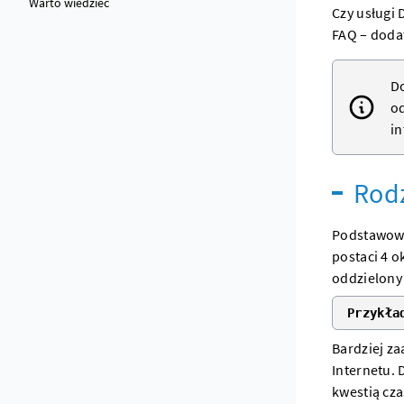
Warto wiedzieć
Czy usługi
FAQ – doda
Do
od
in
Rodz
Podstawowa 
postaci 4 o
oddzielony 
Przykła
Bardziej za
Internetu. 
kwestią cz