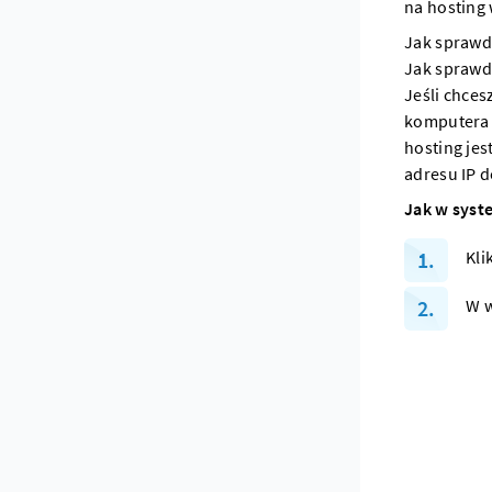
na
hosting
Jak sprawd
Jak sprawd
Jeśli chces
komputera 
hosting
jes
adresu IP 
Jak w syst
Kli
W w