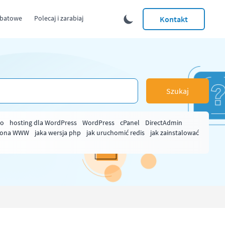
abatowe
Polecaj i zarabiaj
Kontakt
Szukaj
ło
hosting dla WordPress
WordPress
cPanel
DirectAdmin
rona WWW
jaka wersja php
jak uruchomić redis
jak zainstalować