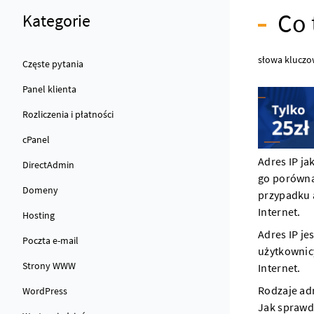
Co 
Kategorie
słowa kluczo
Częste pytania
Panel klienta
Rozliczenia i płatności
cPanel
Adres IP ja
DirectAdmin
go porówna
Domeny
przypadku 
Internet.
Hosting
Adres IP je
Poczta e-mail
użytkownicy
Strony WWW
Internet.
Rodzaje adr
WordPress
Jak sprawdz