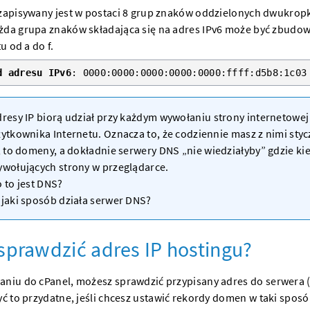
zapisywany jest w postaci 8 grup znaków oddzielonych dwukropka
da grupa znaków składająca się na adres IPv6 może być zbudowa
tu od a do f.
d adresu IPv6
: 0000:0000:0000:0000:0000:ffff:d5b8:1c03
resy IP biorą udział przy każdym wywołaniu
strony internetowej
ytkownika Internetu. Oznacza to, że codziennie masz z nimi sty
, to
domeny
, a dokładnie
serwery
DNS „nie wiedziałyby” gdzie k
ywołujących
strony
w przeglądarce.
 to jest DNS?
jaki sposób działa serwer DNS?
sprawdzić adres IP hostingu?
aniu do cPanel, możesz sprawdzić przypisany adres do
serwera
(
yć to przydatne, jeśli chcesz ustawić rekordy
domen
w taki spos