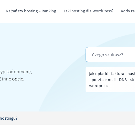
Najtańszy hosting – Ranking
Jaki hosting dla WordPress?
Kody r
rzypisać domenę,
jak opłacić
faktura
has
ć inne opcje.
poczta e-mail
DNS
st
wordpress
P hostingu?