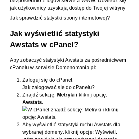
bezpośrednio z logów
serwera WWW
. Dowiedz się
jak użytkownicy uzyskują dostęp do Twojej
witryny
.
Jak sprawdzić statystki strony internetowej?
Jak wyświetlić statystyki
Awstats w cPanel?
Aby zobaczyć statystyki Awstats za pośrednictwem
cPanelu w serwisie
Domenomania.pl
:
Zaloguj się do cPanel.
Jak zalogować się do cPanelu?
Znajdź sekcję:
Metryki
i kliknij opcję:
Awstats
.
Aby wyświetlić statystyki ruchu Awstats dla
wybranej
domeny
, kliknij opcję: Wyświetl,