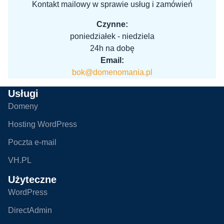
Kontakt mailowy w sprawie usług i zamówień
Czynne:
poniedziałek - niedziela
24h na dobę
Email:
bok@domenomania.pl
Usługi
Domeny
Hosting WordPress
Poczta e-mail
VH.PL
Użyteczne
WordPress
DirectAdmin