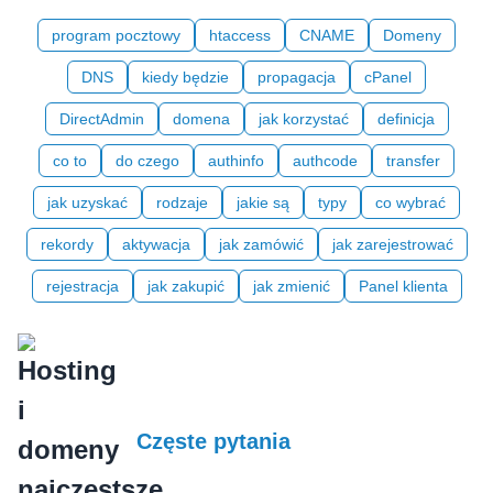
program pocztowy
htaccess
CNAME
Domeny
DNS
kiedy będzie
propagacja
cPanel
DirectAdmin
domena
jak korzystać
definicja
co to
do czego
authinfo
authcode
transfer
jak uzyskać
rodzaje
jakie są
typy
co wybrać
rekordy
aktywacja
jak zamówić
jak zarejestrować
rejestracja
jak zakupić
jak zmienić
Panel klienta
Częste pytania