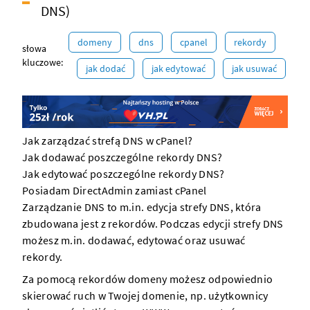
DNS)
domeny
dns
cpanel
rekordy
słowa
kluczowe:
jak dodać
jak edytować
jak usuwać
Jak zarządzać strefą DNS w cPanel?
Jak dodawać poszczególne rekordy DNS?
Jak edytować poszczególne rekordy DNS?
Posiadam DirectAdmin zamiast cPanel
Zarządzanie DNS to m.in. edycja strefy DNS, która
zbudowana jest z rekordów. Podczas edycji strefy DNS
możesz m.in. dodawać, edytować oraz usuwać
rekordy.
Za pomocą rekordów
domeny
możesz odpowiednio
skierować ruch w
Twojej domenie
, np. użytkownicy