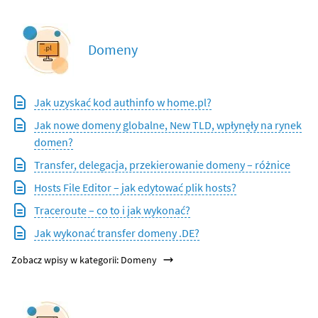
Domeny
Jak uzyskać kod authinfo w home.pl?
Jak nowe domeny globalne, New TLD, wpłynęły na rynek
domen?
Transfer, delegacja, przekierowanie domeny – różnice
Hosts File Editor – jak edytować plik hosts?
Traceroute – co to i jak wykonać?
Jak wykonać transfer domeny .DE?
Zobacz wpisy w kategorii: Domeny