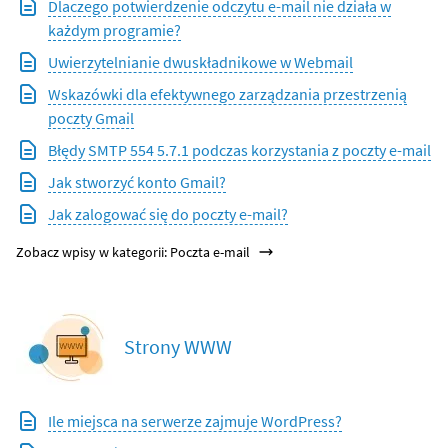
Dlaczego potwierdzenie odczytu e-mail nie działa w
każdym programie?
Uwierzytelnianie dwuskładnikowe w Webmail
Wskazówki dla efektywnego zarządzania przestrzenią
poczty Gmail
Błędy SMTP 554 5.7.1 podczas korzystania z poczty e-mail
Jak stworzyć konto Gmail?
Jak zalogować się do poczty e-mail?
Zobacz wpisy w kategorii: Poczta e-mail
Strony WWW
Ile miejsca na serwerze zajmuje WordPress?