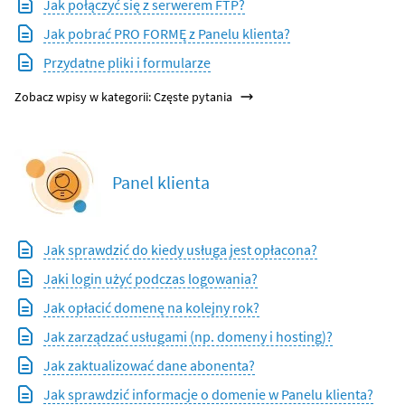
Jak połączyć się z serwerem FTP?
Jak pobrać PRO FORMĘ z Panelu klienta?
Przydatne pliki i formularze
Zobacz wpisy w kategorii: Częste pytania
Panel klienta
Jak sprawdzić do kiedy usługa jest opłacona?
Jaki login użyć podczas logowania?
Jak opłacić domenę na kolejny rok?
Jak zarządzać usługami (np. domeny i hosting)?
Jak zaktualizować dane abonenta?
Jak sprawdzić informacje o domenie w Panelu klienta?