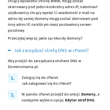
chcący wyświetlić
stronę WWW
, mogą zostać
skierowany pod jeden konkretny adres IP, natomiast
użytkownicy chcący wysłać Ci wiadomość e-mail na
adres tej samej
domeny
mogą zostać skierowani pod
inny adres IP, na którym masz postawiony serwer
pocztowy.
Przeczytaj więcej:
jakie są rekordy domeny?
Jak zarządzać strefą DNS w cPanel?
Aby przejść do zarządzania strefami DNS w
Domenomania.pl
:
Zaloguj się do cPanel.
Jak zalogować się do cPanel?
W panelu cPanel przejdź do sekcji:
Domeny
, a
następnie wybierz opcję:
Edytor stref DNS
.