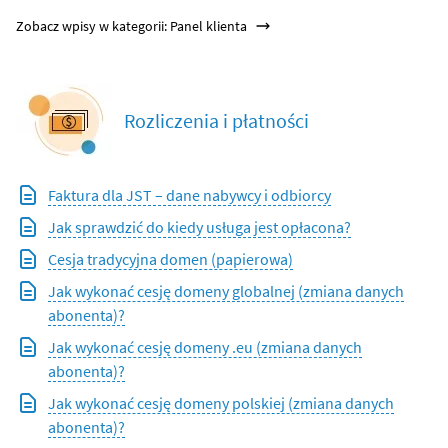
Zobacz wpisy w kategorii: Panel klienta
Rozliczenia i płatności
Faktura dla JST – dane nabywcy i odbiorcy
Jak sprawdzić do kiedy usługa jest opłacona?
Cesja tradycyjna domen (papierowa)
Jak wykonać cesję domeny globalnej (zmiana danych
abonenta)?
Jak wykonać cesję domeny .eu (zmiana danych
abonenta)?
Jak wykonać cesję domeny polskiej (zmiana danych
abonenta)?