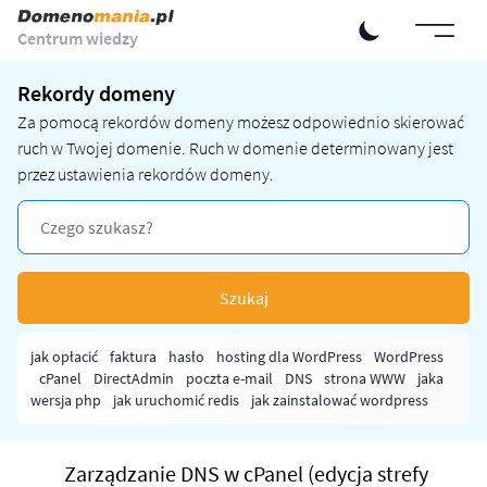
Centrum wiedzy
Rekordy domeny
Za pomocą rekordów domeny możesz odpowiednio skierować
ruch w Twojej domenie. Ruch w domenie determinowany jest
przez ustawienia rekordów domeny.
Szukaj
jak opłacić
faktura
hasło
hosting dla WordPress
WordPress
cPanel
DirectAdmin
poczta e-mail
DNS
strona WWW
jaka
wersja php
jak uruchomić redis
jak zainstalować wordpress
Zarządzanie DNS w cPanel (edycja strefy