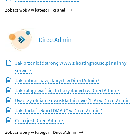
Zobacz wpisy w kategorii: cPanel
DirectAdmin
Jak przenieść stronę WWW z hostinghouse.pl na inny
serwer?
Jak pobrać bazę danych w DirectAdmin?
Jak zalogować się do bazy danych w DirectAdmin?
Uwierzytelnianie dwuskładnikowe (2FA) w DirectAdmin
Jak dodać rekord DMARC w DirectAdmin?
Co to jest DirectAdmin?
Zobacz wpisy w kategorii: DirectAdmin