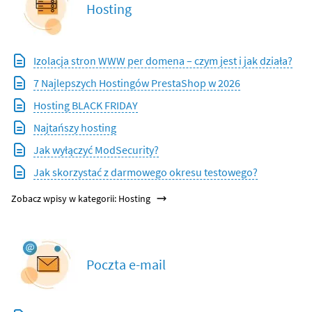
Hosting
Izolacja stron WWW per domena – czym jest i jak działa?
7 Najlepszych Hostingów PrestaShop w 2026
Hosting BLACK FRIDAY
Najtańszy hosting
Jak wyłączyć ModSecurity?
Jak skorzystać z darmowego okresu testowego?
Zobacz wpisy w kategorii: Hosting
Poczta e-mail