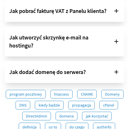
Jak pobrać fakturę VAT z Panelu klienta?
Jak utworzyć skrzynkę e-mail na
hostingu?
Jak dodać domenę do serwera?
program pocztowy
htaccess
CNAME
Domeny
DNS
kiedy będzie
propagacja
cPanel
DirectAdmin
domena
jak korzystać
definicja
co to
do czego
authinfo