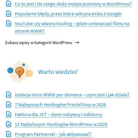
Co to jest i do czego służy motyw potomny w WordPress?
Popularne błędy, przez które witryna znika z Google
YouTube czy własny hosting – gdzie umieszczać filmy na
stronie WWW?
Zobacz wpisy w kategorii: WordPress
Warto wiedzieć
Izolacja stron WWW per domena – czym jest i jak działa?
7 Najlepszych Hostingów PrestaShop w 2026
Faktura dla JST – dane nabywcy i odbiorcy
11 Najtańszych Hostingów WordPress w 2026
Program Partnerski – jak aktywować?