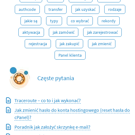
authcode
transfer
jak uzyskać
rodzaje
jakie są
typy
co wybrać
rekordy
aktywacja
jak zamówić
jak zarejestrować
rejestracja
jak zakupić
jak zmienić
Panel klienta
Częste pytania
Traceroute – co to i jak wykonać?
Jak zmienić hasło do konta hostingowego (reset hasła do
cPanel)?
Poradnik jak założyć skrzynkę e-mail?