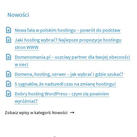
Nowości
Nowa fala w polskim hostingu – powrót do podstaw
Jaki hosting wybrać? Najlepsze propozycje hostingu
stron WWW
Domenomania.pl – uczciwy partner dla twojej obecności
w sieci
Domena, hosting, serwer – jak wybrać i gdzie szukać?
5 sygnałów, że nadszedł czas na zmianę hostingu!
Dobry hosting WordPress – czym się powinien
wyróżniać?
Zobacz wpisy w kategorii: Nowości