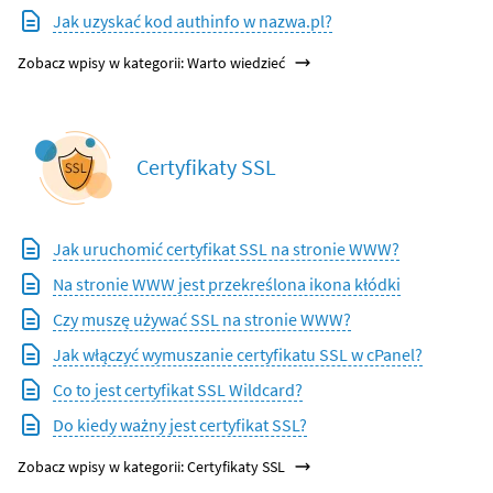
Jak uzyskać kod authinfo w nazwa.pl?
Zobacz wpisy w kategorii: Warto wiedzieć
Certyfikaty SSL
Jak uruchomić certyfikat SSL na stronie WWW?
Na stronie WWW jest przekreślona ikona kłódki
Czy muszę używać SSL na stronie WWW?
Jak włączyć wymuszanie certyfikatu SSL w cPanel?
Co to jest certyfikat SSL Wildcard?
Do kiedy ważny jest certyfikat SSL?
Zobacz wpisy w kategorii: Certyfikaty SSL