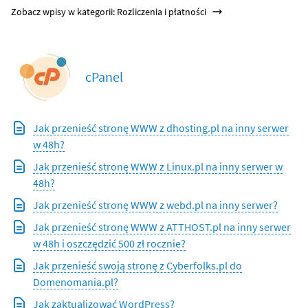
Zobacz wpisy w kategorii: Rozliczenia i płatności
cPanel
Jak przenieść stronę WWW z dhosting.pl na inny serwer
w 48h?
Jak przenieść stronę WWW z Linux.pl na inny serwer w
48h?
Jak przenieść stronę WWW z webd.pl na inny serwer?
Jak przenieść stronę WWW z ATTHOST.pl na inny serwer
w 48h i oszczędzić 500 zł rocznie?
Jak przenieść swoją stronę z Cyberfolks.pl do
Domenomania.pl?
Jak zaktualizować WordPress?