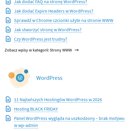
Jak dodać FAQ na stronę WordPress?
Jak dodać Expire Headers w WordPress?
Sprawdź w Chrome czcionki użyte na stronie WWW
Jak stworzyć stronę w WordPress?
Czy WordPress jest trudny?
Zobacz wpisy w kategorii: Strony WWW
WordPress
11 Najtańszych Hostingów WordPress w 2026
Hosting BLACK FRIDAY
Panel WordPress wygląda na uszkodzony – brak motywu
w wp-admin