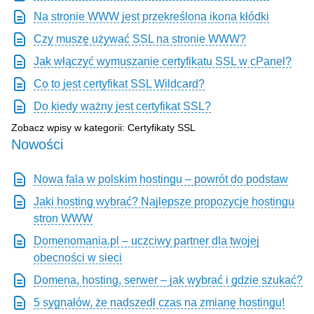
Na stronie WWW jest przekreślona ikona kłódki
Czy muszę używać SSL na stronie WWW?
Jak włączyć wymuszanie certyfikatu SSL w cPanel?
Co to jest certyfikat SSL Wildcard?
Do kiedy ważny jest certyfikat SSL?
Zobacz wpisy w kategorii: Certyfikaty SSL
Nowości
Nowa fala w polskim hostingu – powrót do podstaw
Jaki hosting wybrać? Najlepsze propozycje hostingu
stron WWW
Domenomania.pl – uczciwy partner dla twojej
obecności w sieci
Domena, hosting, serwer – jak wybrać i gdzie szukać?
5 sygnałów, że nadszedł czas na zmianę hostingu!