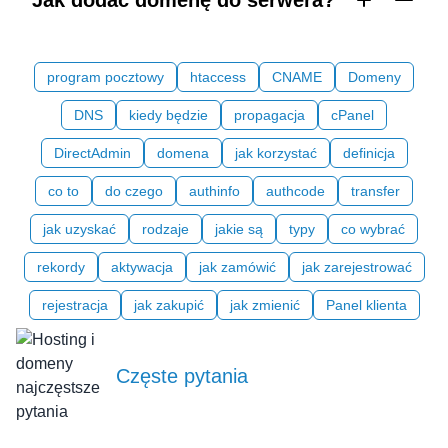
Jak dodać domenę do serwera?
program pocztowy
htaccess
CNAME
Domeny
DNS
kiedy będzie
propagacja
cPanel
DirectAdmin
domena
jak korzystać
definicja
co to
do czego
authinfo
authcode
transfer
jak uzyskać
rodzaje
jakie są
typy
co wybrać
rekordy
aktywacja
jak zamówić
jak zarejestrować
rejestracja
jak zakupić
jak zmienić
Panel klienta
Częste pytania