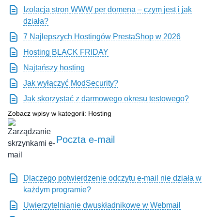
Izolacja stron WWW per domena – czym jest i jak
działa?
7 Najlepszych Hostingów PrestaShop w 2026
Hosting BLACK FRIDAY
Najtańszy hosting
Jak wyłączyć ModSecurity?
Jak skorzystać z darmowego okresu testowego?
Zobacz wpisy w kategorii: Hosting
Poczta e-mail
Dlaczego potwierdzenie odczytu e-mail nie działa w
każdym programie?
Uwierzytelnianie dwuskładnikowe w Webmail