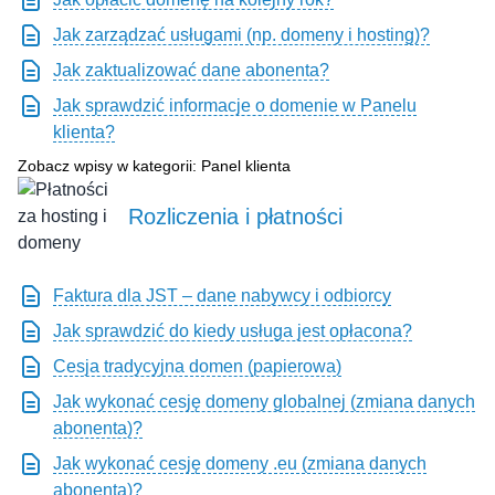
Jak zarządzać usługami (np. domeny i hosting)?
Jak zaktualizować dane abonenta?
Jak sprawdzić informacje o domenie w Panelu
klienta?
Zobacz wpisy w kategorii: Panel klienta
Rozliczenia i płatności
Faktura dla JST – dane nabywcy i odbiorcy
Jak sprawdzić do kiedy usługa jest opłacona?
Cesja tradycyjna domen (papierowa)
Jak wykonać cesję domeny globalnej (zmiana danych
abonenta)?
Jak wykonać cesję domeny .eu (zmiana danych
abonenta)?