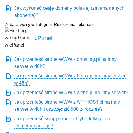
Jak wykonać cesję domeny polskiej (zmiana danych
abonenta)?
Zobacz wpisy w kategorii: Rozliczenia i płatności
cPanel
Jak przenieść stronę WWW z dhosting.pl na inny
serwer w 48h?
Jak przenieść stronę WWW z Linux.pl na inny serwer
w 48h?
Jak przenieść stronę WWW z webd.pl na inny serwer?
Jak przenieść stronę WWW z ATTHOST.pl na inny
serwer w 48h i oszczędzić 500 zł rocznie?
Jak przenieść swoją stronę z Cyberfolks.pl do
Domenomania.pl?