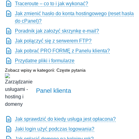
Traceroute – co to i jak wykonać?
Jak zmienić hasło do konta hostingowego (reset hasła
do cPanel)?
Poradnik jak założyć skrzynkę e-mail?
Jak połączyć się z serwerem FTP?
Jak pobrać PRO FORMĘ z Panelu klienta?
Przydatne pliki i formularze
Zobacz wpisy w kategorii: Częste pytania
Panel klienta
Jak sprawdzić do kiedy usługa jest opłacona?
Jaki login użyć podczas logowania?
Jak opłacić domenę na kolejny rok?