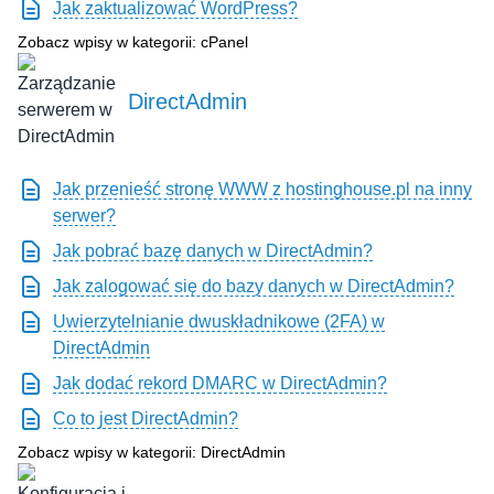
Jak zaktualizować WordPress?
Zobacz wpisy w kategorii: cPanel
DirectAdmin
Jak przenieść stronę WWW z hostinghouse.pl na inny
serwer?
Jak pobrać bazę danych w DirectAdmin?
Jak zalogować się do bazy danych w DirectAdmin?
Uwierzytelnianie dwuskładnikowe (2FA) w
DirectAdmin
Jak dodać rekord DMARC w DirectAdmin?
Co to jest DirectAdmin?
Zobacz wpisy w kategorii: DirectAdmin