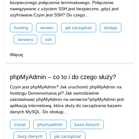
bezpiecznego połączenia terminalowego. Połączenie
nawiązywane z użyciem SSH jest bezpieczne, gdyż jest
szyfrowane.Czym jest SSH? Do czego...
hosting
serwer
jak zarządzać
dostęp
serwery
ssh
Więcej
phpMyAdmin – co to i do czego służy?
Czym jest phpMyAdmin? Jak uruchomić phpMyAdmin na
hostingu Domenomania.pl? Jak samodzielnie
zainstalować phpMyAdmin na serwerze?phpMyAdmin jest
aplikacją internetową, która służy do zarządzania bazami
danych MySQL. Do obsługi...
mysql
phpmyadmin
baza danych
bazy danych
jak zarządzać