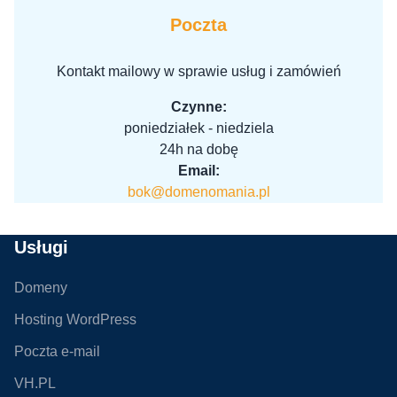
Poczta
Kontakt mailowy w sprawie usług i zamówień
Czynne:
poniedziałek - niedziela
24h na dobę
Email:
bok@domenomania.pl
Usługi
Domeny
Hosting WordPress
Poczta e-mail
VH.PL