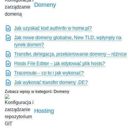
Domeny
Jak uzyskać kod authinfo w home.pl?
Jak nowe domeny globalne, New TLD, wpłynęły na
rynek domen?
Transfer, delegacja, przekierowanie domeny – różnice
Hosts File Editor – jak edytować plik hosts?
Traceroute – co to i jak wykonać?
Jak wykonać transfer domeny .DE?
Zobacz wpisy w kategorii: Domeny
Hosting