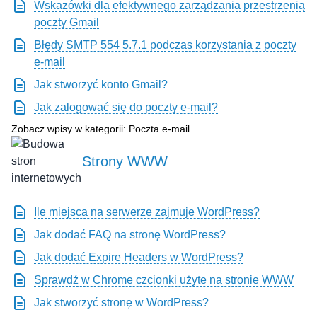
Wskazówki dla efektywnego zarządzania przestrzenią
poczty Gmail
Błędy SMTP 554 5.7.1 podczas korzystania z poczty
e-mail
Jak stworzyć konto Gmail?
Jak zalogować się do poczty e-mail?
Zobacz wpisy w kategorii: Poczta e-mail
Strony WWW
Ile miejsca na serwerze zajmuje WordPress?
Jak dodać FAQ na stronę WordPress?
Jak dodać Expire Headers w WordPress?
Sprawdź w Chrome czcionki użyte na stronie WWW
Jak stworzyć stronę w WordPress?