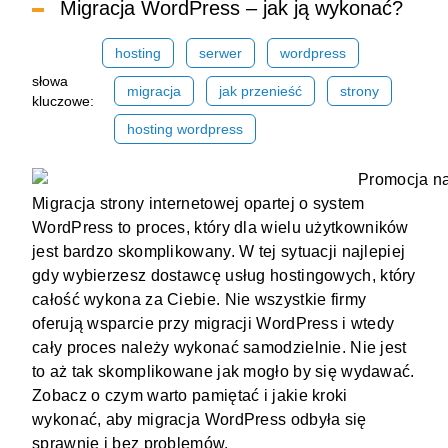
Migracja WordPress – jak ją wykonać?
hosting
serwer
wordpress
słowa
migracja
jak przenieść
strony
kluczowe:
hosting wordpress
Migracja strony internetowej opartej o
system
WordPress
to proces, który dla wielu użytkowników
jest bardzo skomplikowany. W tej sytuacji najlepiej
gdy wybierzesz
dostawcę usług hostingowych
, który
całość wykona za Ciebie. Nie wszystkie firmy
oferują wsparcie przy migracji WordPress i wtedy
cały proces należy wykonać samodzielnie. Nie jest
to aż tak skomplikowane jak mogło by się wydawać.
Zobacz o czym warto pamiętać i jakie kroki
wykonać, aby migracja
WordPress
odbyła się
sprawnie i bez problemów.