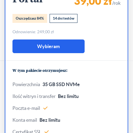
39,00 zł
/rok
Oszczędzasz 84%
14 dni testów
Odnowienie: 249,00 zł
Wybieram
W tym pakiecie otrzymujesz:
Powierzchnia
35 GB SSD NVMe
Ilość witryn i transfer
Bez limitu
Poczta e-mail
Konta email
Bez limitu
Certyfikat SSL