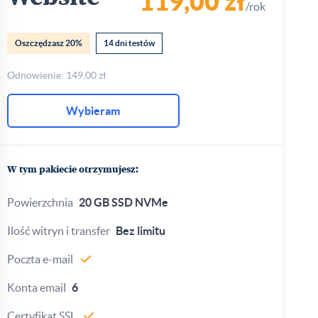
119,00 zł
/rok
Oszczędzasz 20%
14 dni testów
Odnowienie: 149,00 zł
Wybieram
W tym pakiecie otrzymujesz:
Powierzchnia
20 GB SSD NVMe
Ilość witryn i transfer
Bez limitu
Poczta e-mail
Konta email
6
Certyfikat SSL