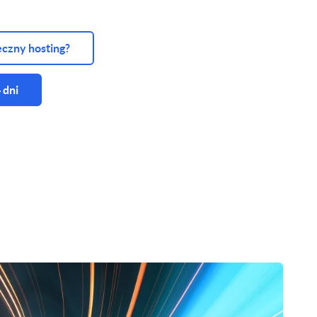
eczny hosting?
 dni