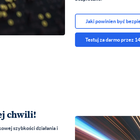
Jaki powinien być bezpi
Testuj za darmo przez 14
j chwili!
wej szybkości działania i