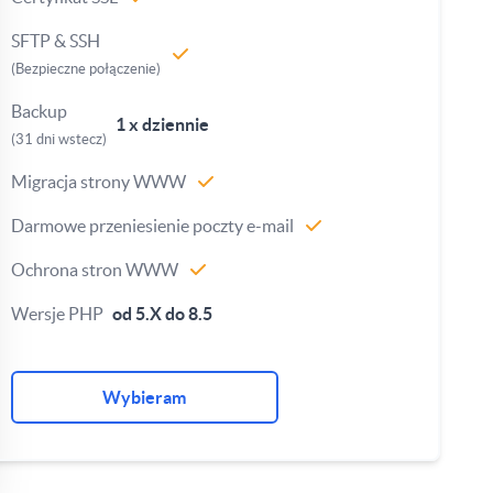
SFTP & SSH
(Bezpieczne połączenie)
Backup
1 x dziennie
(31 dni wstecz)
Migracja strony WWW
Darmowe przeniesienie poczty e-mail
Ochrona stron WWW
Wersje PHP
od 5.X do 8.5
Wybieram