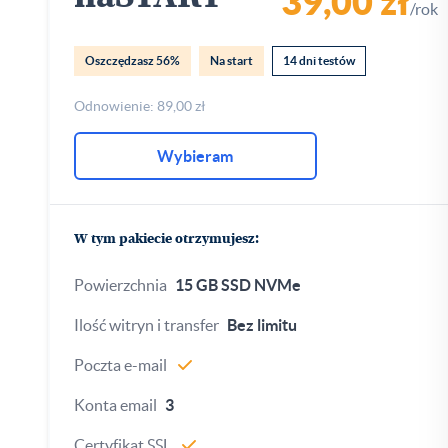
39,00 zł
/rok
Oszczędzasz 56%
Na start
14 dni testów
Odnowienie: 89,00 zł
Wybieram
W tym pakiecie otrzymujesz:
Powierzchnia
15 GB SSD NVMe
Ilość witryn i transfer
Bez limitu
Poczta e-mail
Konta email
3
Certyfikat SSL