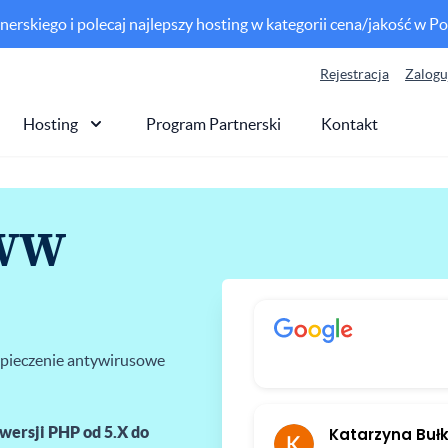
erskiego i polecaj najlepszy hosting w kategorii cena/jakość w Po
Rejestracja
Zalogu
Hosting
Program Partnerski
Kontakt
WWW
zpieczenie antywirusowe
wersji PHP od 5.X do
Katarzyna Buł