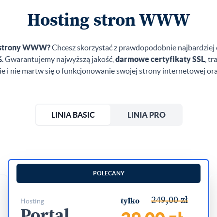
Hosting stron WWW
ej strony WWW?
Chcesz skorzystać z prawdopodobnie najbardziej o
%
. Gwarantujemy najwyższą jakość,
darmowe certyfikaty SSL
, t
ie i nie martw się o funkcjonowanie swojej strony internetowej or
LINIA BASIC
LINIA PRO
POLECANY
249,00 zł
hosting
tylko
Portal