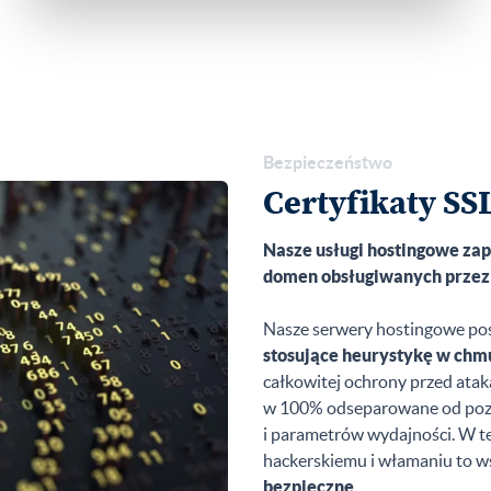
Bezpieczeństwo
Certyfikaty SSL
Nasze usługi hostingowe za
domen obsługiwanych przez 
Nasze serwery hostingowe pos
stosujące heurystykę w chm
całkowitej ochrony przed ata
w 100% odseparowane od pozo
i parametrów wydajności. W te
hackerskiemu i włamaniu to w
bezpieczne
.