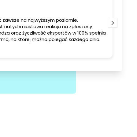
st zawsze na najwyższym poziomie.
Szybk
szony
Serde
dza oraz życzliwość ekspertów w 100% spełnia
działa
moje oczekiwania. To firma, na której można polegać każdego dnia.