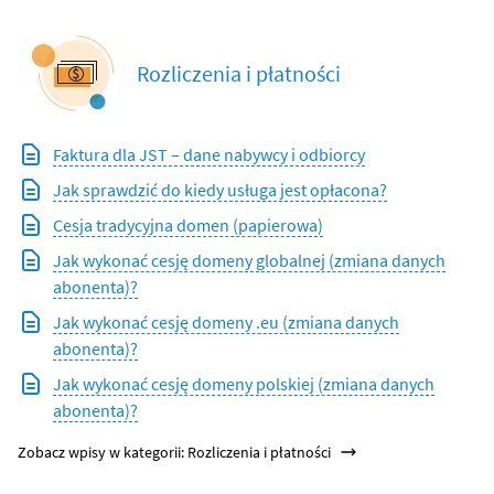
Rozliczenia i płatności
Faktura dla JST – dane nabywcy i odbiorcy
Jak sprawdzić do kiedy usługa jest opłacona?
Cesja tradycyjna domen (papierowa)
Jak wykonać cesję domeny globalnej (zmiana danych
abonenta)?
Jak wykonać cesję domeny .eu (zmiana danych
abonenta)?
Jak wykonać cesję domeny polskiej (zmiana danych
abonenta)?
Zobacz wpisy w kategorii: Rozliczenia i płatności