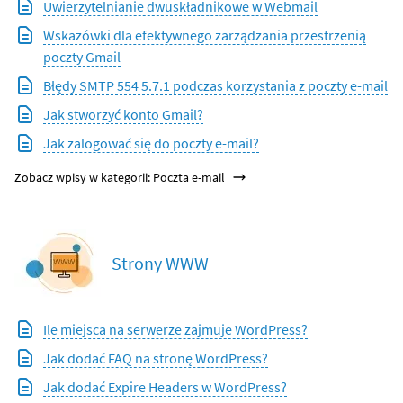
Uwierzytelnianie dwuskładnikowe w Webmail
Wskazówki dla efektywnego zarządzania przestrzenią
poczty Gmail
Błędy SMTP 554 5.7.1 podczas korzystania z poczty e-mail
Jak stworzyć konto Gmail?
Jak zalogować się do poczty e-mail?
Zobacz wpisy w kategorii: Poczta e-mail
Strony WWW
Ile miejsca na serwerze zajmuje WordPress?
Jak dodać FAQ na stronę WordPress?
Jak dodać Expire Headers w WordPress?