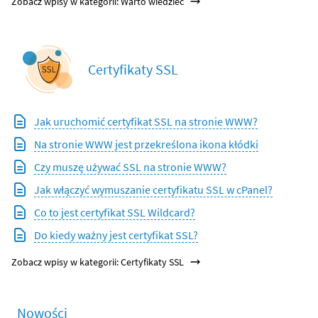
Zobacz wpisy w kategorii: Warto wiedzieć
Certyfikaty SSL
Jak uruchomić certyfikat SSL na stronie WWW?
Na stronie WWW jest przekreślona ikona kłódki
Czy muszę używać SSL na stronie WWW?
Jak włączyć wymuszanie certyfikatu SSL w cPanel?
Co to jest certyfikat SSL Wildcard?
Do kiedy ważny jest certyfikat SSL?
Zobacz wpisy w kategorii: Certyfikaty SSL
Nowości