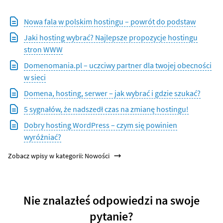
Nowa fala w polskim hostingu – powrót do podstaw
Jaki hosting wybrać? Najlepsze propozycje hostingu
stron WWW
Domenomania.pl – uczciwy partner dla twojej obecności
w sieci
Domena, hosting, serwer – jak wybrać i gdzie szukać?
5 sygnałów, że nadszedł czas na zmianę hostingu!
Dobry hosting WordPress – czym się powinien
wyróżniać?
Zobacz wpisy w kategorii: Nowości
Nie znalazłeś odpowiedzi na swoje
pytanie?