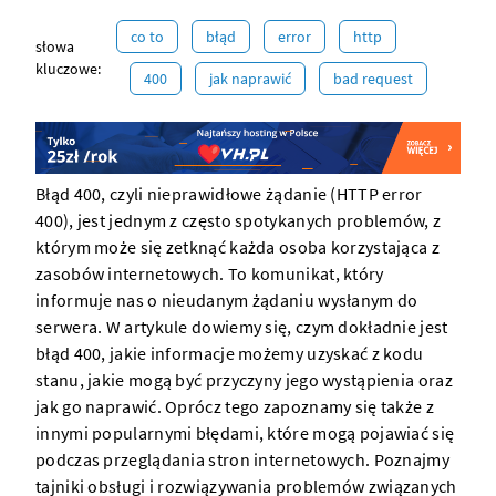
co to
błąd
error
http
słowa
kluczowe:
400
jak naprawić
bad request
Błąd 400, czyli nieprawidłowe żądanie (HTTP error
400), jest jednym z często spotykanych problemów, z
którym może się zetknąć każda osoba korzystająca z
zasobów internetowych. To komunikat, który
informuje nas o nieudanym żądaniu wysłanym do
serwera. W artykule dowiemy się, czym dokładnie jest
błąd 400, jakie informacje możemy uzyskać z kodu
stanu, jakie mogą być przyczyny jego wystąpienia oraz
jak go naprawić. Oprócz tego zapoznamy się także z
innymi popularnymi błędami, które mogą pojawiać się
podczas przeglądania stron internetowych. Poznajmy
tajniki obsługi i rozwiązywania problemów związanych