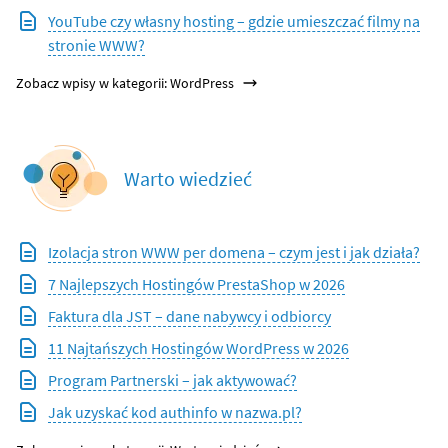
YouTube czy własny hosting – gdzie umieszczać filmy na
stronie WWW?
Zobacz wpisy w kategorii: WordPress
Warto wiedzieć
Izolacja stron WWW per domena – czym jest i jak działa?
7 Najlepszych Hostingów PrestaShop w 2026
Faktura dla JST – dane nabywcy i odbiorcy
11 Najtańszych Hostingów WordPress w 2026
Program Partnerski – jak aktywować?
Jak uzyskać kod authinfo w nazwa.pl?