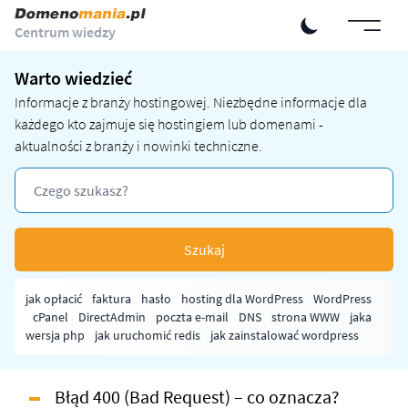
Centrum wiedzy
Warto wiedzieć
Informacje z branży hostingowej. Niezbędne informacje dla
każdego kto zajmuje się hostingiem lub domenami -
aktualności z branży i nowinki techniczne.
Szukaj
jak opłacić
faktura
hasło
hosting dla WordPress
WordPress
cPanel
DirectAdmin
poczta e-mail
DNS
strona WWW
jaka
wersja php
jak uruchomić redis
jak zainstalować wordpress
Błąd 400 (Bad Request) – co oznacza?