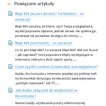
Powiązane artykuły
Błąd 403 (Access denied / Forbidden) – co
oznacza?
Błąd 403 oznacza, że klient, czyli Twoja przeglądarka,
wysłał poprawne żądanie, jednak serwer nie spełnia go,
ponieważ nie posiadasz dostępu do strony......
Błąd 404 (not found) – co oznacza?
Co to jest błąd 404? Co oznacza błąd 404? 404 not found
– jak naprawić? Inne popularne błędy występujące w
Internecie Jednym z dość często spoty......
Czym są pliki cookies (ciasteczka) w przeglądarce?
Każdy, kto korzysta z Internetu prędzej czy później trafi
na komunikat dotyczący konieczności zaakceptowania
„polityki ciasteczek” lub ......
Jak dodać załącznik do wiadomości w
Roundcube?
Niemal każdy użytkownik poczty elektronicznej