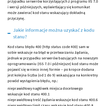
przypadku
serwerów
korzystających z programu IIS 7.0
i wersji późniejszych, wyświetlający się komunikat
może zawierać kod stanu wskazujący dokładną
przyczynę.
Jakie informacje można uzyskać z kodu
stanu?
Kod stanu błędu 400 (http status code 400) sam w
sobie wskazuje na błąd w przetwarzaniu żądania,
jednak w przypadku
serwerów
bazujących na nowszym
oprogramowaniu (ISS 7.0 i późniejsze) kod stanu może
pojawić się w nieco innej formie – po kropce dodana
jest kolejna liczba (od 1 do 9) wskazująca na konkretny
powód wystąpienia błędu, np.:
nieprawidłowy nagłówek miejsca docelowego
wskazuje kod stanu 400.1
nieprawidłową treść żądania wskazuje kod stanu 400.6
nieprawidłowy limit czasu wskazuje kod stanu 400.8