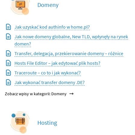
Domeny
Jak uzyskać kod authinfo w home.pl?
Jak nowe domeny globalne, New TLD, wpłynęły na rynek
domen?
Transfer, delegacja, przekierowanie domeny – różnice
Hosts File Editor – jak edytować plik hosts?
Traceroute – co to i jak wykonać?
Jak wykonać transfer domeny .DE?
Zobacz wpisy w kategorii: Domeny
Hosting