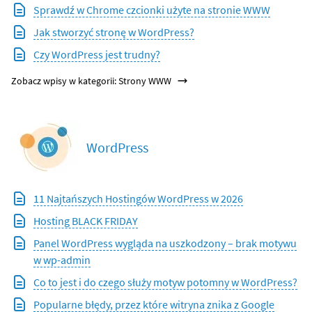
Sprawdź w Chrome czcionki użyte na stronie WWW
Jak stworzyć stronę w WordPress?
Czy WordPress jest trudny?
Zobacz wpisy w kategorii: Strony WWW
WordPress
11 Najtańszych Hostingów WordPress w 2026
Hosting BLACK FRIDAY
Panel WordPress wygląda na uszkodzony – brak motywu
w wp-admin
Co to jest i do czego służy motyw potomny w WordPress?
Popularne błędy, przez które witryna znika z Google