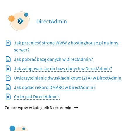
DirectAdmin
Jak przenieść stronę WWW z hostinghouse.pl na inny
serwer?
Jak pobrać bazę danych w DirectAdmin?
Jak zalogować się do bazy danych w DirectAdmin?
Uwierzytelnianie dwuskładnikowe (2FA) w DirectAdmin
Jak dodać rekord DMARC w DirectAdmin?
Co to jest DirectAdmin?
Zobacz wpisy w kategorii: DirectAdmin