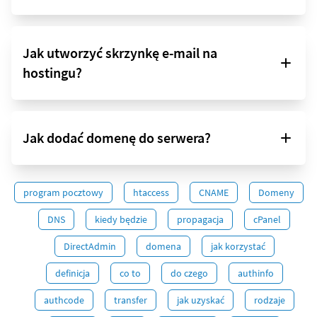
Jak utworzyć skrzynkę e-mail na
hostingu?
Jak dodać domenę do serwera?
program pocztowy
htaccess
CNAME
Domeny
DNS
kiedy będzie
propagacja
cPanel
DirectAdmin
domena
jak korzystać
definicja
co to
do czego
authinfo
authcode
transfer
jak uzyskać
rodzaje