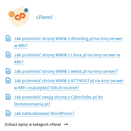
cPanel
Jak przenieść stronę WWW z dhosting.pl na inny serwer
w 48h?
Jak przenieść stronę WWW z Linux.pl na inny serwer w
48h?
Jak przenieść stronę WWW z webd.pl na inny serwer?
Jak przenieść stronę WWW z ATTHOST.pl na inny serwer
w 48h i oszczędzić 500 zł rocznie?
Jak przenieść swoją stronę z Cyberfolks.pl do
Domenomania.pl?
Jak zaktualizować WordPress?
Zobacz wpisy w kategorii: cPanel