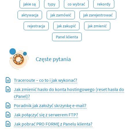
jakie są
typy
co wybrać
rekordy
aktywacja
jak zamówić
jak zarejestrować
rejestracja
jak zakupić
jak zmienić
Panel klienta
Częste pytania
Traceroute – co to i jak wykonać?
Jak zmienić hasło do konta hostingowego (reset hasła do
cPanel)?
Poradnik jak założyć skrzynkę e-mail?
Jak połączyć się z serwerem FTP?
Jak pobrać PRO FORMĘ z Panelu klienta?