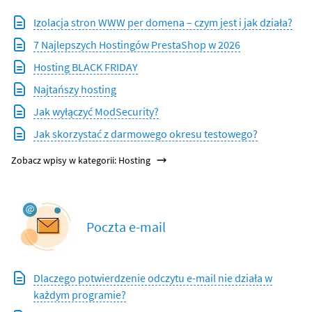
Izolacja stron WWW per domena – czym jest i jak działa?
7 Najlepszych Hostingów PrestaShop w 2026
Hosting BLACK FRIDAY
Najtańszy hosting
Jak wyłączyć ModSecurity?
Jak skorzystać z darmowego okresu testowego?
Zobacz wpisy w kategorii: Hosting
Poczta e-mail
Dlaczego potwierdzenie odczytu e-mail nie działa w
każdym programie?