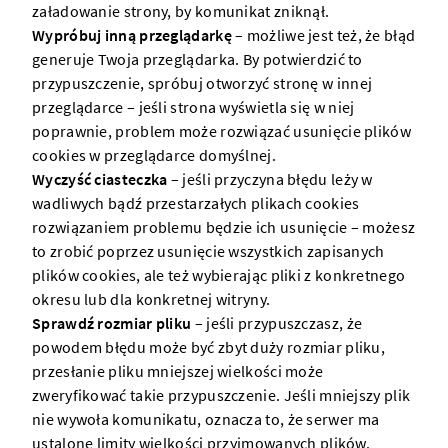
załadowanie
strony
, by komunikat zniknął.
Wypróbuj inną przeglądarkę
– możliwe jest też, że błąd
generuje Twoja przeglądarka. By potwierdzić to
przypuszczenie, spróbuj otworzyć
stronę
w innej
przeglądarce – jeśli
strona
wyświetla się w niej
poprawnie, problem może rozwiązać usunięcie plików
cookies w przeglądarce domyślnej.
Wyczyść ciasteczka
– jeśli przyczyna błędu leży w
wadliwych bądź przestarzałych plikach cookies
rozwiązaniem problemu będzie ich usunięcie – możesz
to zrobić poprzez usunięcie wszystkich zapisanych
plików cookies, ale też wybierając pliki z konkretnego
okresu lub dla konkretnej
witryny
.
Sprawdź rozmiar pliku
– jeśli przypuszczasz, że
powodem błędu może być zbyt duży rozmiar pliku,
przesłanie pliku mniejszej wielkości może
zweryfikować takie przypuszczenie. Jeśli mniejszy plik
nie wywoła komunikatu, oznacza to, że
serwer
ma
ustalone limity wielkości przyjmowanych plików.