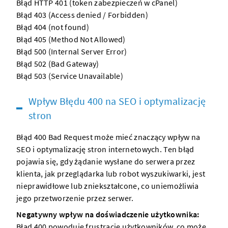
Błąd HTTP 401
(token zabezpieczeń w cPanel)
Błąd 403
(Access denied / Forbidden)
Błąd 404
(not found)
Błąd 405
(Method Not Allowed)
Błąd 500
(Internal Server Error)
Błąd 502
(Bad Gateway)
Błąd 503
(Service Unavailable)
Wpływ Błędu 400 na SEO i optymalizację
stron
Błąd 400 Bad Request może mieć znaczący wpływ na
SEO i optymalizację stron internetowych. Ten błąd
pojawia się, gdy żądanie wysłane do serwera przez
klienta, jak przeglądarka lub robot wyszukiwarki, jest
nieprawidłowe lub zniekształcone, co uniemożliwia
jego przetworzenie przez serwer.
Negatywny wpływ na doświadczenie użytkownika:
Błąd 400 powoduje frustrację użytkowników, co może