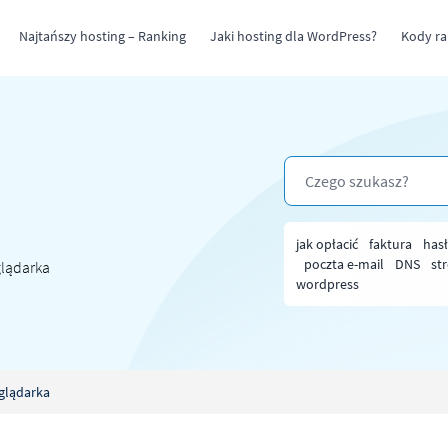
Najtańszy hosting – Ranking
Jaki hosting dla WordPress?
Kody r
jak opłacić
faktura
has
poczta e-mail
DNS
st
glądarka
wordpress
glądarka