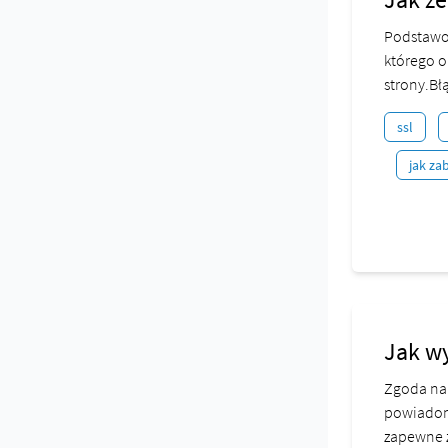
Podstawow
którego o
strony.Błą
ssl
jak za
Jak w
Zgoda na
powiadom
zapewne z