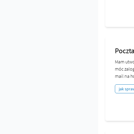
Poczta
Mam utwor
móc zalog
mail na h
jak spra