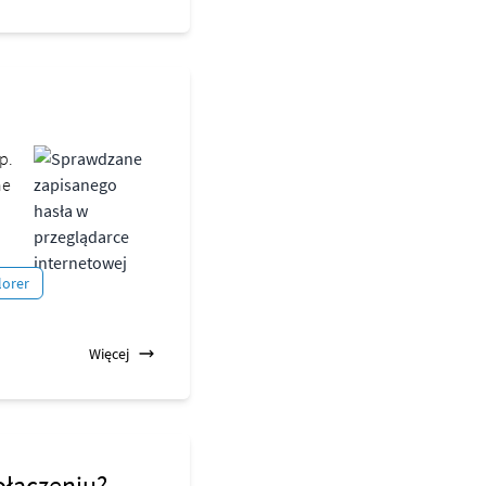
p.
ne
lorer
Więcej
ołączeniu?