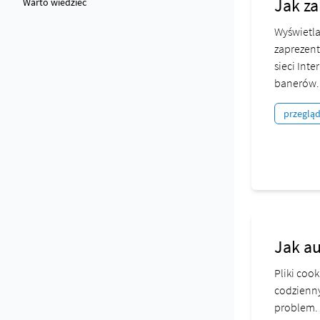
Jak z
Warto wiedzieć
Wyświetla
zaprezent
sieci Int
banerów..
przeglą
Jak a
Pliki coo
codzienny
problem. 