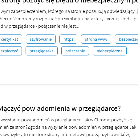
ym zabezpieczeniem, którego na stronie poszukują odwiedzający, jes
becność możemy rozpoznać po symbolu charakterystycznej kłódki pr
d w przeglądarce - połączenie nie jest...
certyfikat
szyfrowanie
https
strona www
bezpiecze
bezpieczyć
przeglądarka
połączenie
niebezpieczne
yłączyć powiadomienia w przeglądarce?
 wysyłanie powiadomień w przeglądarce Jak w Chrome pozbyć się
ień ze stron?Zgoda na wysyłanie powiadomień w przeglądarce Jak
auważyłeś, to niektóre strony internetowe proszą użytkowników,