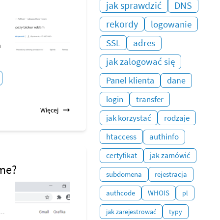
jak sprawdzić
DNS
rekordy
logowanie
SSL
adres
a
jak zalogować się
Panel klienta
dane
login
transfer
Więcej
jak korzystać
rodzaje
htaccess
authinfo
certyfikat
jak zamówić
ome?
subdomena
rejestracja
authcode
WHOIS
pl
..
jak zarejestrować
typy