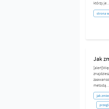
którzy je..
strona 
Jak zm
[alert]Wi
znajdzies
zaawansow
metodą...
jak zmie
przegl