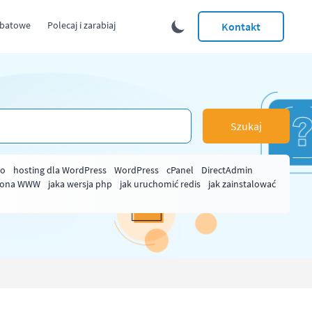
abatowe
Polecaj i zarabiaj
Kontakt
Szukaj
ło
hosting dla WordPress
WordPress
cPanel
DirectAdmin
rona WWW
jaka wersja php
jak uruchomić redis
jak zainstalować