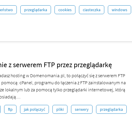
zeństwo
przeglądarka
cookies
ciasteczka
windows
ie z serwerem FTP przez przeglądarkę
iadasz hosting w Domenomania.pl, to połączyć się z serwerem FTP
 pomocą: cPanel, programu do łączenia z FTP zainstalowanym na
e lokalnym lub za pomocą tylko przeglądarki internetowej, którą
siadają....
ftp
jak połączyć
pliki
serwery
przeglądarka