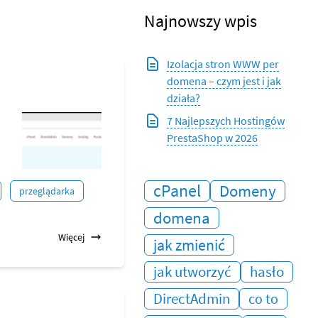
Najnowszy wpis
Izolacja stron WWW per
domena – czym jest i jak
działa?
7 Najlepszych Hostingów
PrestaShop w 2026
cPanel
Domeny
przeglądarka
domena
Więcej
jak zmienić
jak utworzyć
hasło
DirectAdmin
co to