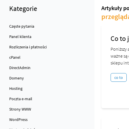
Kategorie
Artykuły p
przegląd
Częste pytania
Panel klienta
Co to 
Rozliczenia i płatności
Poniższy 
ważne są 
cPanel
sklepu int
DirectAdmin
co to
Domeny
Hosting
Poczta e-mail
Strony WWW
WordPress