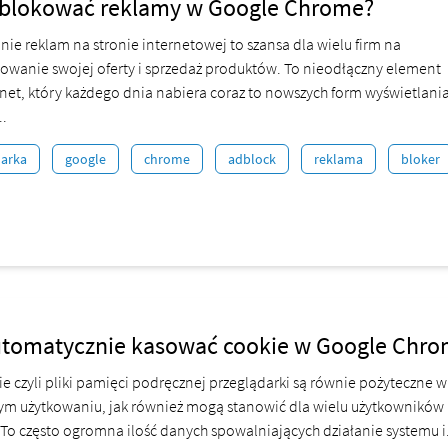
ablokować reklamy w Google Chrome?
nie reklam na stronie internetowej to szansa dla wielu firm na
owanie swojej oferty i sprzedaż produktów. To nieodłączny element
ernet, który każdego dnia nabiera coraz to nowszych form wyświetlani
.
darka
google
chrome
adblock
reklama
bloker
utomatycznie kasować cookie w Google Chr
kie czyli pliki pamięci podręcznej przeglądarki są równie pożyteczne w
m użytkowaniu, jak również mogą stanowić dla wielu użytkowników
To często ogromna ilość danych spowalniających działanie systemu i.