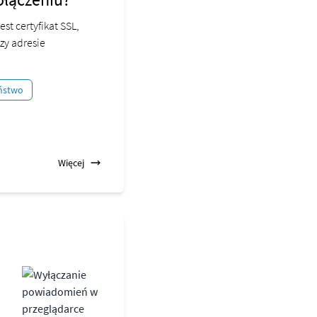
t certyfikat SSL,
zy adresie
ństwo
Więcej