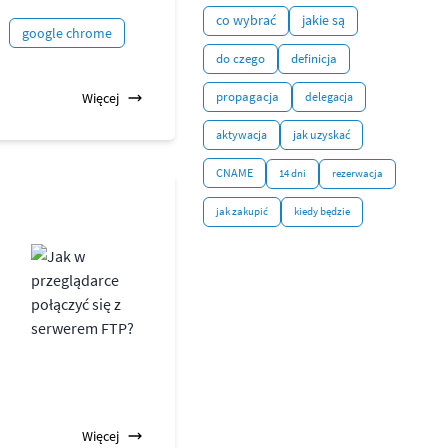
co wybrać
jakie są
google chrome
do czego
definicja
propagacja
Więcej
delegacja
aktywacja
jak uzyskać
CNAME
14 dni
rezerwacja
jak zakupić
kiedy będzie
Więcej