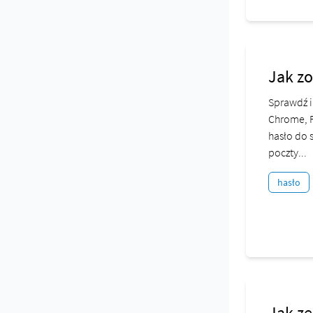
Jak zo
Sprawdź i
Chrome, F
hasło do 
poczty...
hasło
Jak ze