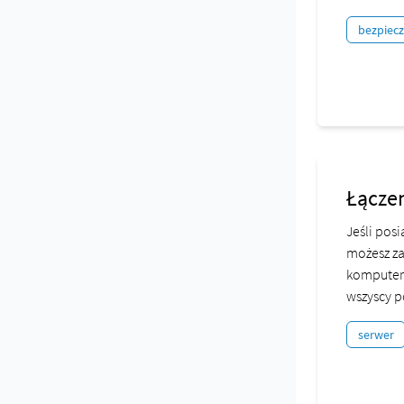
bezpiec
Łączen
Jeśli pos
możesz za
komputerz
wszyscy po
serwer