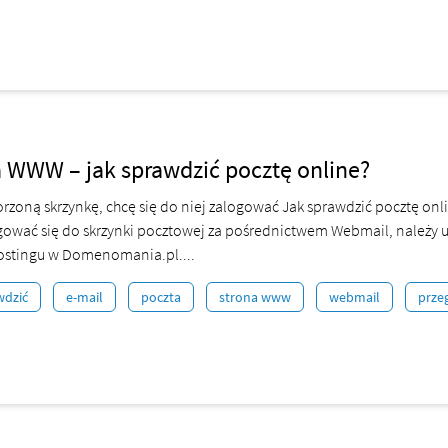
 WWW – jak sprawdzić pocztę online?
zoną skrzynkę, chcę się do niej zalogować Jak sprawdzić pocztę on
ować się do skrzynki pocztowej za pośrednictwem Webmail, należy u
ostingu w Domenomania.pl....
wdzić
e-mail
poczta
strona www
webmail
prze