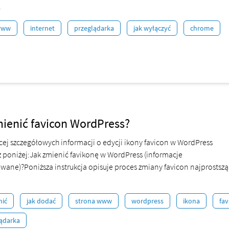
.
www
internet
przeglądarka
jak wyłączyć
chrome
ienić favicon WordPress?
ęcej szczegółowych informacji o edycji ikony favicon w WordPress
z poniżej:Jak zmienić favikonę w WordPress (informacje
ane)?Poniższa instrukcja opisuje proces zmiany favicon najprostszą
nić
jak dodać
strona www
wordpress
ikona
fav
ądarka