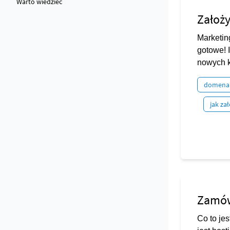
Warto wiedzieć
Założy
Marketin
gotowe! 
nowych k
domena
jak za
Zamów
Co to je