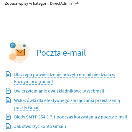
Zobacz wpisy w kategorii: DirectAdmin
Poczta e-mail
Dlaczego potwierdzenie odczytu e-mail nie działa w
każdym programie?
Uwierzytelnianie dwuskładnikowe w Webmail
Wskazówki dla efektywnego zarządzania przestrzenią
poczty Gmail
Błędy SMTP 554 5.7.1 podczas korzystania z poczty e-mail
Jak stworzyć konto Gmail?