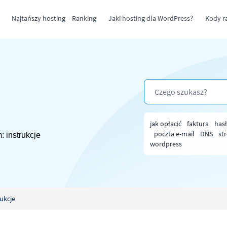
Najtańszy hosting – Ranking
Jaki hosting dla WordPress?
Kody r
jak opłacić
faktura
has
poczta e-mail
DNS
st
 instrukcje
wordpress
ukcje