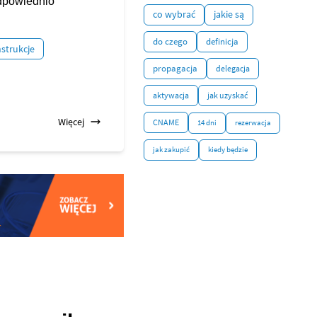
odpowiednio
co wybrać
jakie są
do czego
definicja
nstrukcje
propagacja
delegacja
aktywacja
jak uzyskać
Więcej
CNAME
14 dni
rezerwacja
jak zakupić
kiedy będzie