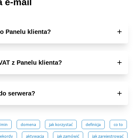
 e-mail
o Panelu klienta?
VAT z Panelu klienta?
do serwera?
dmin
domena
jak korzystać
definicja
co to
rekordy
aktywacja
jak zamówić
jak zarejestrować