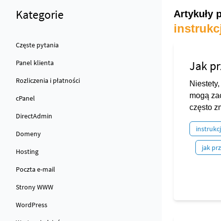
Kategorie
Artykuły 
instrukc
Częste pytania
Panel klienta
Jak pr
Rozliczenia i płatności
Niestety
mogą zac
cPanel
często z
DirectAdmin
instrukc
Domeny
jak pr
Hosting
Poczta e-mail
Strony WWW
WordPress