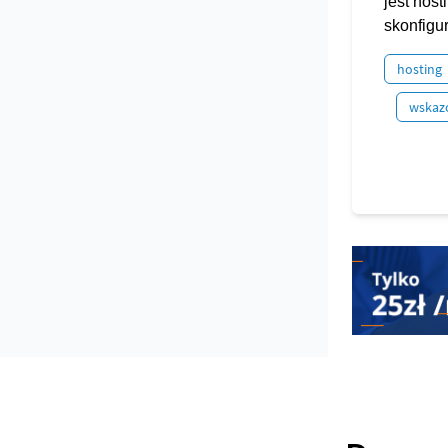
jest hos
skonfigur
hosting
wskaz