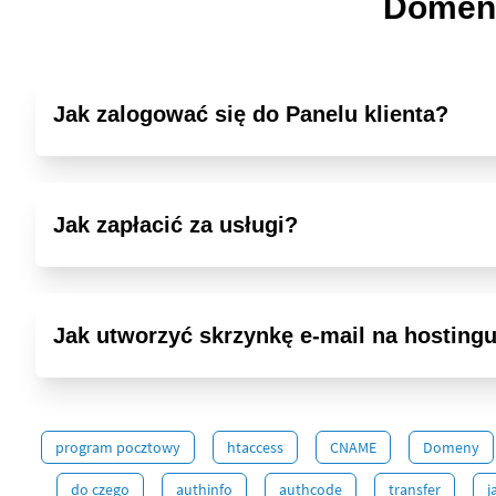
Domeny
Jak zalogować się do Panelu klienta?
Jak zapłacić za usługi?
Jak utworzyć skrzynkę e-mail na hosting
program pocztowy
htaccess
CNAME
Domeny
do czego
authinfo
authcode
transfer
j