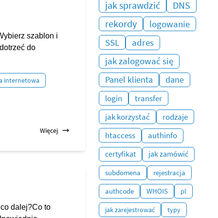
jak sprawdzić
DNS
rekordy
logowanie
ybierz szablon i
SSL
adres
 dotrzeć do
jak zalogować się
Panel klienta
dane
a internetowa
login
transfer
jak korzystać
rodzaje
Więcej
htaccess
authinfo
certyfikat
jak zamówić
subdomena
rejestracja
authcode
WHOIS
pl
 co dalej?Co to
jak zarejestrować
typy