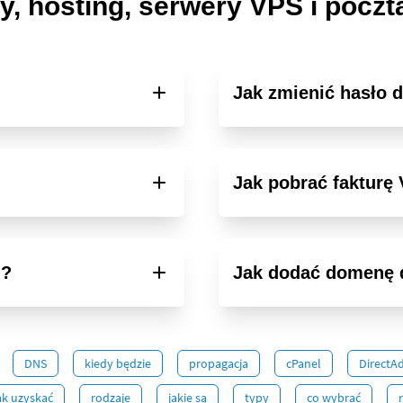
, hosting, serwery VPS i poczta
Jak zmienić hasło d
Jak pobrać fakturę 
u?
Jak dodać domenę 
DNS
kiedy będzie
propagacja
cPanel
DirectA
ak uzyskać
rodzaje
jakie są
typy
co wybrać