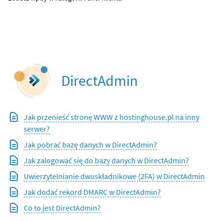
DirectAdmin
Jak przenieść stronę WWW z hostinghouse.pl na inny
serwer?
Jak pobrać bazę danych w DirectAdmin?
Jak zalogować się do bazy danych w DirectAdmin?
Uwierzytelnianie dwuskładnikowe (2FA) w DirectAdmin
Jak dodać rekord DMARC w DirectAdmin?
Co to jest DirectAdmin?