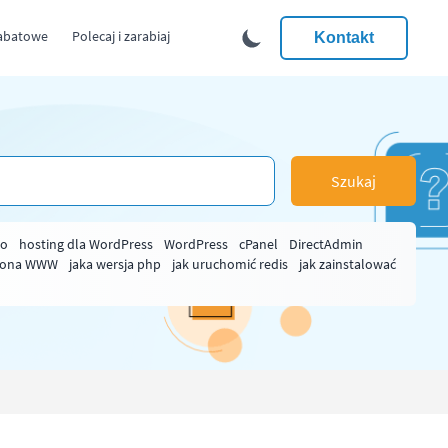
abatowe
Polecaj i zarabiaj
Kontakt
Szukaj
ło
hosting dla WordPress
WordPress
cPanel
DirectAdmin
rona WWW
jaka wersja php
jak uruchomić redis
jak zainstalować