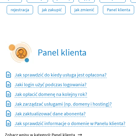
rejestracja
jak zakupić
jak zmienić
Panel klienta
Panel klienta
Jak sprawdzić do kiedy usługa jest opłacona?
Jaki login użyć podczas logowania?
Jak opłacić domenę na kolejny rok?
Jak zarządzać usługami (np. domeny i hosting)?
Jak zaktualizować dane abonenta?
Jak sprawdzić informacje o domenie w Panelu klienta?
Zobacz wpisy w kategorii: Panel klienta