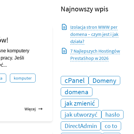
Najnowszy wpis
Izolacja stron WWW per
domena – czym jest i jak
ów!
działa?
7 Najlepszych Hostingów
sne komputery
PrestaShop w 2026
racy. Jeśli
ć...
ja
komputer
cPanel
Domeny
domena
jak zmienić
Więcej
jak utworzyć
hasło
DirectAdmin
co to