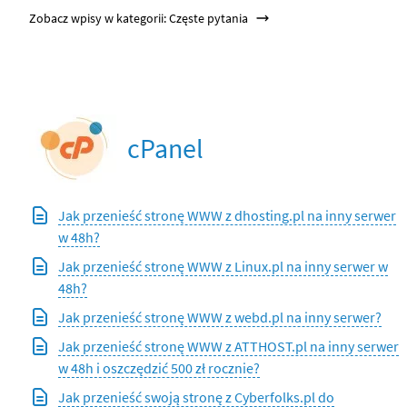
Zobacz wpisy w kategorii: Częste pytania
cPanel
Jak przenieść stronę WWW z dhosting.pl na inny serwer
w 48h?
Jak przenieść stronę WWW z Linux.pl na inny serwer w
48h?
Jak przenieść stronę WWW z webd.pl na inny serwer?
Jak przenieść stronę WWW z ATTHOST.pl na inny serwer
w 48h i oszczędzić 500 zł rocznie?
Jak przenieść swoją stronę z Cyberfolks.pl do