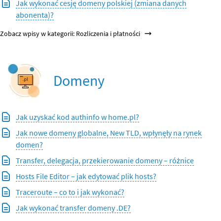
Jak wykonać cesję domeny polskiej (zmiana danych
abonenta)?
Zobacz wpisy w kategorii: Rozliczenia i płatności
Domeny
Jak uzyskać kod authinfo w home.pl?
Jak nowe domeny globalne, New TLD, wpłynęły na rynek
domen?
Transfer, delegacja, przekierowanie domeny – różnice
Hosts File Editor – jak edytować plik hosts?
Traceroute – co to i jak wykonać?
Jak wykonać transfer domeny .DE?