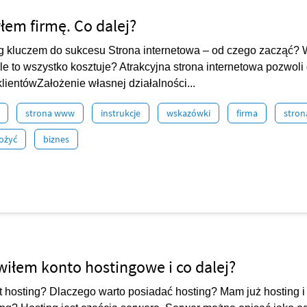
łem firmę. Co dalej?
g kluczem do sukcesu Strona internetowa – od czego zacząć? W
Ile to wszystko kosztuje? Atrakcyjna strona internetowa pozwoli
lientówZałożenie własnej działalności...
strona www
instrukcje
wskazówki
firma
stron
łożyć
biznes
iłem konto hostingowe i co dalej?
st hosting? Dlaczego warto posiadać hosting? Mam już hosting i