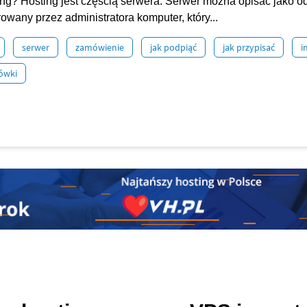
ting? Hosting jest częścią serwera. Serwer można opisać jako 
owany przez administratora komputer, który...
serwer
zamówienie
jak podpiąć
jak przypisać
i
ówki