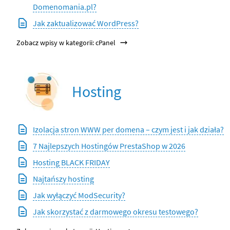
Domenomania.pl?
Jak zaktualizować WordPress?
Zobacz wpisy w kategorii: cPanel
Hosting
Izolacja stron WWW per domena – czym jest i jak działa?
7 Najlepszych Hostingów PrestaShop w 2026
Hosting BLACK FRIDAY
Najtańszy hosting
Jak wyłączyć ModSecurity?
Jak skorzystać z darmowego okresu testowego?