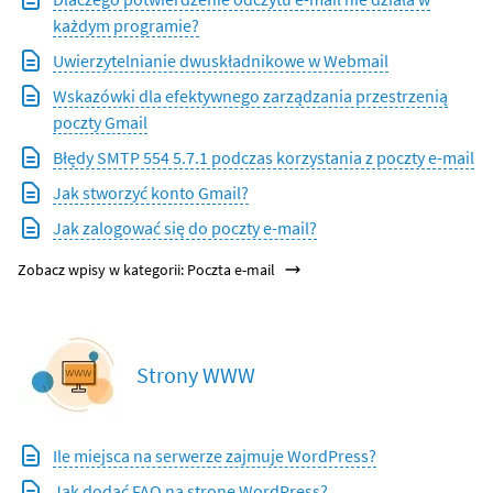
każdym programie?
Uwierzytelnianie dwuskładnikowe w Webmail
Wskazówki dla efektywnego zarządzania przestrzenią
poczty Gmail
Błędy SMTP 554 5.7.1 podczas korzystania z poczty e-mail
Jak stworzyć konto Gmail?
Jak zalogować się do poczty e-mail?
Zobacz wpisy w kategorii: Poczta e-mail
Strony WWW
Ile miejsca na serwerze zajmuje WordPress?
Jak dodać FAQ na stronę WordPress?