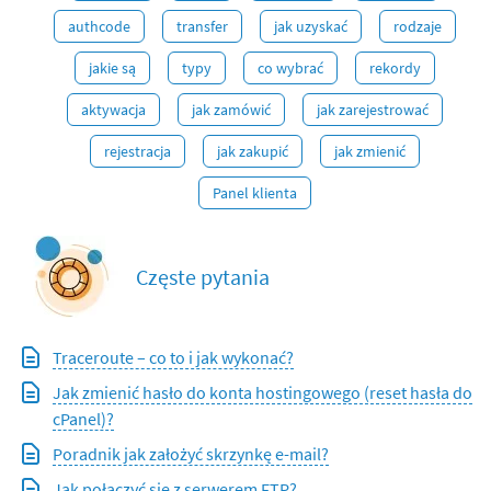
authcode
transfer
jak uzyskać
rodzaje
jakie są
typy
co wybrać
rekordy
aktywacja
jak zamówić
jak zarejestrować
rejestracja
jak zakupić
jak zmienić
Panel klienta
Częste pytania
Traceroute – co to i jak wykonać?
Jak zmienić hasło do konta hostingowego (reset hasła do
cPanel)?
Poradnik jak założyć skrzynkę e-mail?
Jak połączyć się z serwerem FTP?