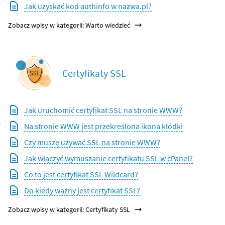
Jak uzyskać kod authinfo w nazwa.pl?
Zobacz wpisy w kategorii: Warto wiedzieć
Certyfikaty SSL
Jak uruchomić certyfikat SSL na stronie WWW?
Na stronie WWW jest przekreślona ikona kłódki
Czy muszę używać SSL na stronie WWW?
Jak włączyć wymuszanie certyfikatu SSL w cPanel?
Co to jest certyfikat SSL Wildcard?
Do kiedy ważny jest certyfikat SSL?
Zobacz wpisy w kategorii: Certyfikaty SSL