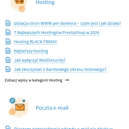
Hosting
Izolacja stron WWW per domena – czym jest i jak działa?
7 Najlepszych Hostingów PrestaShop w 2026
Hosting BLACK FRIDAY
Najtańszy hosting
Jak wyłączyć ModSecurity?
Jak skorzystać z darmowego okresu testowego?
Zobacz wpisy w kategorii: Hosting
Poczta e-mail
Dlaczego potwierdzenie odczytu e-mail nie działa w