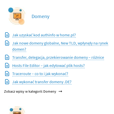
Domeny
Jak uzyskać kod authinfo w home.pl?
Jak nowe domeny globalne, New TLD, wpłynęły na rynek
domen?
Transfer, delegacja, przekierowanie domeny – różnice
Hosts File Editor – jak edytować plik hosts?
Traceroute – co to i jak wykonać?
Jak wykonać transfer domeny .DE?
Zobacz wpisy w kategorii: Domeny