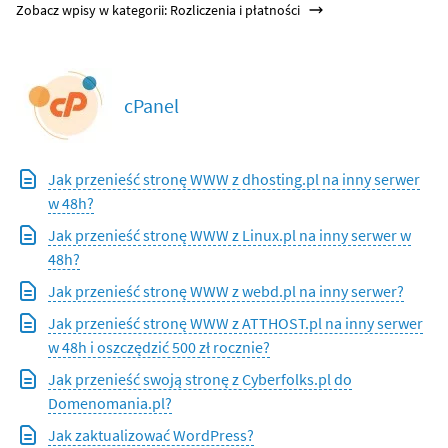
Zobacz wpisy w kategorii: Rozliczenia i płatności
cPanel
Jak przenieść stronę WWW z dhosting.pl na inny serwer
w 48h?
Jak przenieść stronę WWW z Linux.pl na inny serwer w
48h?
Jak przenieść stronę WWW z webd.pl na inny serwer?
Jak przenieść stronę WWW z ATTHOST.pl na inny serwer
w 48h i oszczędzić 500 zł rocznie?
Jak przenieść swoją stronę z Cyberfolks.pl do
Domenomania.pl?
Jak zaktualizować WordPress?