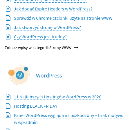
Jak dodać Expire Headers w WordPress?
Sprawdź w Chrome czcionki użyte na stronie WWW
Jak stworzyć stronę w WordPress?
Czy WordPress jest trudny?
Zobacz wpisy w kategorii: Strony WWW
WordPress
11 Najtańszych Hostingów WordPress w 2026
Hosting BLACK FRIDAY
Panel WordPress wygląda na uszkodzony – brak motywu
w wp-admin