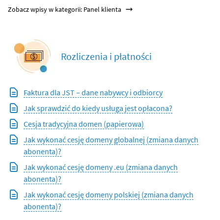
Zobacz wpisy w kategorii: Panel klienta
Rozliczenia i płatności
Faktura dla JST – dane nabywcy i odbiorcy
Jak sprawdzić do kiedy usługa jest opłacona?
Cesja tradycyjna domen (papierowa)
Jak wykonać cesję domeny globalnej (zmiana danych
abonenta)?
Jak wykonać cesję domeny .eu (zmiana danych
abonenta)?
Jak wykonać cesję domeny polskiej (zmiana danych
abonenta)?