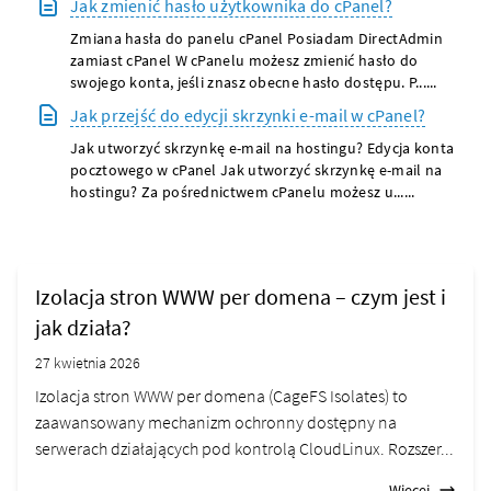
Jak zmienić hasło użytkownika do cPanel?
Zmiana hasła do panelu cPanel Posiadam DirectAdmin
zamiast cPanel W cPanelu możesz zmienić hasło do
swojego konta, jeśli znasz obecne hasło dostępu. P......
Jak przejść do edycji skrzynki e-mail w cPanel?
Jak utworzyć skrzynkę e-mail na hostingu? Edycja konta
pocztowego w cPanel Jak utworzyć skrzynkę e-mail na
hostingu? Za pośrednictwem cPanelu możesz u......
Izolacja stron WWW per domena – czym jest i
jak działa?
27 kwietnia 2026
Izolacja stron WWW per domena (CageFS Isolates) to
zaawansowany mechanizm ochronny dostępny na
serwerach działających pod kontrolą CloudLinux. Rozszer...
Więcej