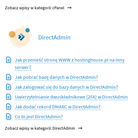
Zobacz wpisy w kategorii: cPanel
DirectAdmin
Jak przenieść stronę WWW z hostinghouse.pl na inny
serwer?
Jak pobrać bazę danych w DirectAdmin?
Jak zalogować się do bazy danych w DirectAdmin?
Uwierzytelnianie dwuskładnikowe (2FA) w DirectAdmin
Jak dodać rekord DMARC w DirectAdmin?
Co to jest DirectAdmin?
Zobacz wpisy w kategorii: DirectAdmin