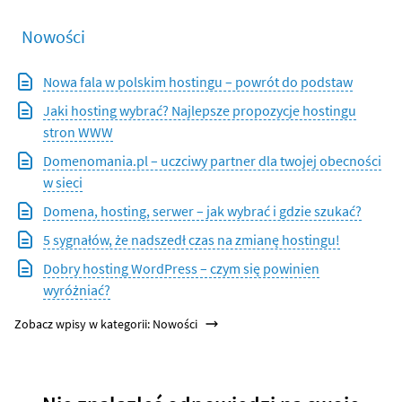
Nowości
Nowa fala w polskim hostingu – powrót do podstaw
Jaki hosting wybrać? Najlepsze propozycje hostingu
stron WWW
Domenomania.pl – uczciwy partner dla twojej obecności
w sieci
Domena, hosting, serwer – jak wybrać i gdzie szukać?
5 sygnałów, że nadszedł czas na zmianę hostingu!
Dobry hosting WordPress – czym się powinien
wyróżniać?
Zobacz wpisy w kategorii: Nowości