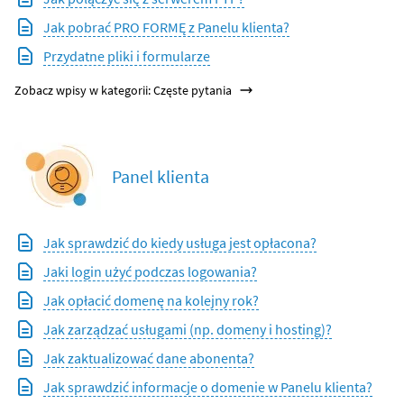
Jak pobrać PRO FORMĘ z Panelu klienta?
Przydatne pliki i formularze
Zobacz wpisy w kategorii: Częste pytania
Panel klienta
Jak sprawdzić do kiedy usługa jest opłacona?
Jaki login użyć podczas logowania?
Jak opłacić domenę na kolejny rok?
Jak zarządzać usługami (np. domeny i hosting)?
Jak zaktualizować dane abonenta?
Jak sprawdzić informacje o domenie w Panelu klienta?