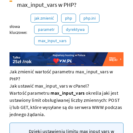
max_input_vars w PHP?
jak zmienić
php
php.ini
słowa
parametr
dyrektywa
kluczowe:
max_input_vars
Jak zmienić wartość parametru max_input_vars w
PHP?
Jak ustawić max_input_vars w cPanel?
Wartość parametru
max_input_vars
określa jaki jest
ustawiony limit obsługiwanej liczby zmiennych: POST
i/lub GET, które wysyłane są do
serwera WWW
podczas
jednego żądania.
Dzięki ustawieniu limitu max input vars w