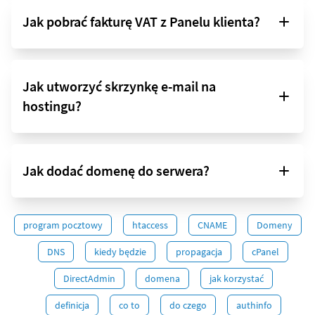
Jak pobrać fakturę VAT z Panelu klienta?
Jak utworzyć skrzynkę e-mail na
hostingu?
Jak dodać domenę do serwera?
program pocztowy
htaccess
CNAME
Domeny
DNS
kiedy będzie
propagacja
cPanel
DirectAdmin
domena
jak korzystać
definicja
co to
do czego
authinfo