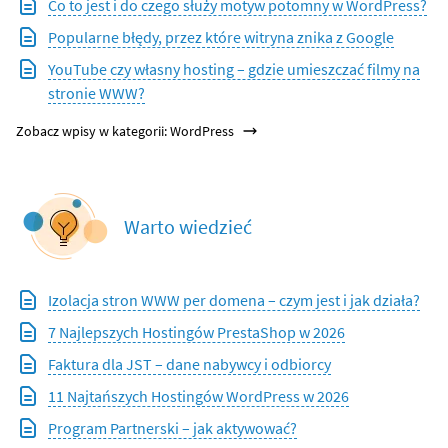
Co to jest i do czego służy motyw potomny w WordPress?
Popularne błędy, przez które witryna znika z Google
YouTube czy własny hosting – gdzie umieszczać filmy na
stronie WWW?
Zobacz wpisy w kategorii: WordPress
Warto wiedzieć
Izolacja stron WWW per domena – czym jest i jak działa?
7 Najlepszych Hostingów PrestaShop w 2026
Faktura dla JST – dane nabywcy i odbiorcy
11 Najtańszych Hostingów WordPress w 2026
Program Partnerski – jak aktywować?