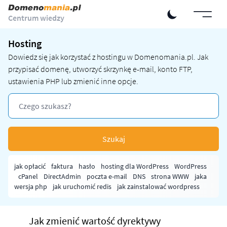
Centrum wiedzy
Hosting
Dowiedz się jak korzystać z hostingu w Domenomania.pl. Jak
przypisać domenę, utworzyć skrzynkę e-mail, konto FTP,
ustawienia PHP lub zmienić inne opcje.
Szukaj
jak opłacić
faktura
hasło
hosting dla WordPress
WordPress
cPanel
DirectAdmin
poczta e-mail
DNS
strona WWW
jaka
wersja php
jak uruchomić redis
jak zainstalować wordpress
Jak zmienić wartość dyrektywy