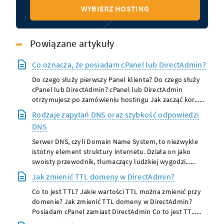
WYBIERZ HOSTING
Powiązane artykuły
Co oznacza, że posiadam cPanel lub DirectAdmin?
Do czego służy pierwszy Panel klienta? Do czego służy
cPanel lub DirectAdmin? cPanel lub DirectAdmin
otrzymujesz po zamówieniu hostingu Jak zacząć kor......
Rodzaje zapytań DNS oraz szybkość odpowiedzi
DNS
Serwer DNS, czyli Domain Name System, to niezwykle
istotny element struktury internetu. Działa on jako
swoisty przewodnik, tłumaczący ludzkiej wygodzi......
Jak zmienić TTL domeny w DirectAdmin?
Co to jest TTL? Jakie wartości TTL można zmienić przy
domenie? Jak zmienić TTL domeny w DirectAdmin?
Posiadam cPanel zamiast DirectAdmin Co to jest TT......