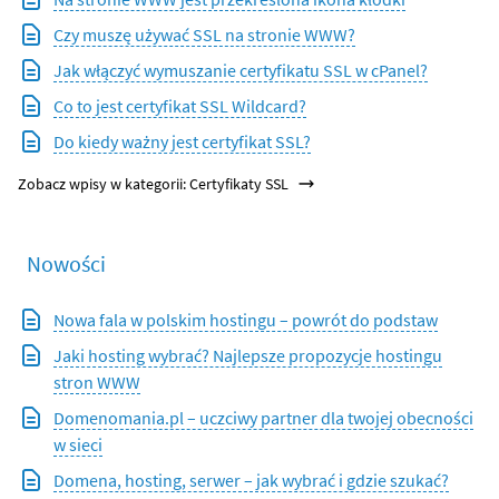
Czy muszę używać SSL na stronie WWW?
Jak włączyć wymuszanie certyfikatu SSL w cPanel?
Co to jest certyfikat SSL Wildcard?
Do kiedy ważny jest certyfikat SSL?
Zobacz wpisy w kategorii: Certyfikaty SSL
Nowości
Nowa fala w polskim hostingu – powrót do podstaw
Jaki hosting wybrać? Najlepsze propozycje hostingu
stron WWW
Domenomania.pl – uczciwy partner dla twojej obecności
w sieci
Domena, hosting, serwer – jak wybrać i gdzie szukać?