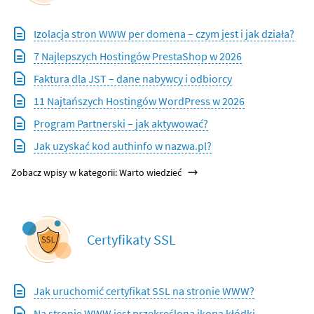
Izolacja stron WWW per domena – czym jest i jak działa?
7 Najlepszych Hostingów PrestaShop w 2026
Faktura dla JST – dane nabywcy i odbiorcy
11 Najtańszych Hostingów WordPress w 2026
Program Partnerski – jak aktywować?
Jak uzyskać kod authinfo w nazwa.pl?
Zobacz wpisy w kategorii: Warto wiedzieć
Certyfikaty SSL
Jak uruchomić certyfikat SSL na stronie WWW?
Na stronie WWW jest przekreślona ikona kłódki