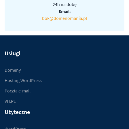
24h na dobę
Email:
bok@domenomania.pl
Usługi
Domeny
Hosting WordPress
Poczta e-mail
VH.PL
Użyteczne
WordPress