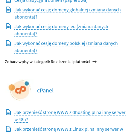
Cesja tradycyjna domen (papierowa)
Jak wykonać cesję domeny globalnej (zmiana danych
abonenta)?
Jak wykonać cesję domeny .eu (zmiana danych
abonenta)?
Jak wykonać cesję domeny polskiej (zmiana danych
abonenta)?
Zobacz wpisy w kategorii: Rozliczenia i płatności
cPanel
Jak przenieść stronę WWW z dhosting.pl na inny serwer
w 48h?
Jak przenieść stronę WWW z Linux.pl na inny serwer w