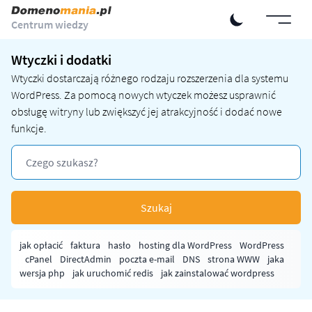
Centrum wiedzy
Wtyczki i dodatki
Wtyczki dostarczają różnego rodzaju rozszerzenia dla systemu
WordPress
. Za pomocą nowych wtyczek możesz usprawnić
obsługę witryny lub zwiększyć jej atrakcyjność i dodać nowe
funkcje.
Szukaj
jak opłacić
faktura
hasło
hosting dla WordPress
WordPress
cPanel
DirectAdmin
poczta e-mail
DNS
strona WWW
jaka
wersja php
jak uruchomić redis
jak zainstalować wordpress