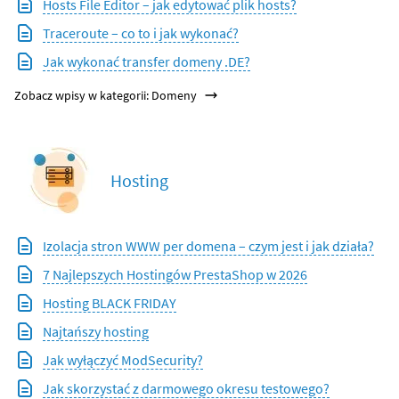
Hosts File Editor – jak edytować plik hosts?
Traceroute – co to i jak wykonać?
Jak wykonać transfer domeny .DE?
Zobacz wpisy w kategorii: Domeny
Hosting
Izolacja stron WWW per domena – czym jest i jak działa?
7 Najlepszych Hostingów PrestaShop w 2026
Hosting BLACK FRIDAY
Najtańszy hosting
Jak wyłączyć ModSecurity?
Jak skorzystać z darmowego okresu testowego?