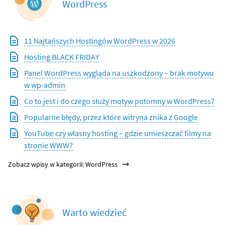
WordPress
11 Najtańszych Hostingów WordPress w 2026
Hosting BLACK FRIDAY
Panel WordPress wygląda na uszkodzony – brak motywu
w wp-admin
Co to jest i do czego służy motyw potomny w WordPress?
Popularne błędy, przez które witryna znika z Google
YouTube czy własny hosting – gdzie umieszczać filmy na
stronie WWW?
Zobacz wpisy w kategorii: WordPress
Warto wiedzieć