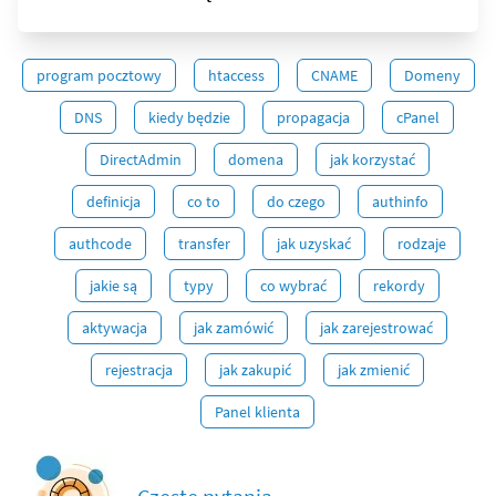
program pocztowy
htaccess
CNAME
Domeny
DNS
kiedy będzie
propagacja
cPanel
DirectAdmin
domena
jak korzystać
definicja
co to
do czego
authinfo
authcode
transfer
jak uzyskać
rodzaje
jakie są
typy
co wybrać
rekordy
aktywacja
jak zamówić
jak zarejestrować
rejestracja
jak zakupić
jak zmienić
Panel klienta