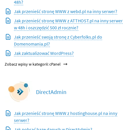
48h?
Jak przenieść stronę WWW z webd.pl na inny serwer?
Jak przenieść stronę WWW z ATTHOST.pl na inny serwer
w 48h i oszczędzić 500 zł rocznie?
Jak przenieść swoją stronę z Cyberfolks.pl do
Domenomania.pl?
Jak zaktualizować WordPress?
Zobacz wpisy w kategorii: cPanel
DirectAdmin
Jak przenieść stronę WWW z hostinghouse.pl na inny
serwer?
Jak pobrać bazę danych w DirectAdmin?