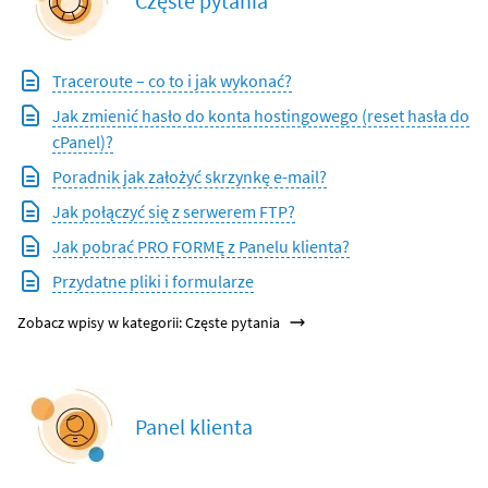
Częste pytania
Traceroute – co to i jak wykonać?
Jak zmienić hasło do konta hostingowego (reset hasła do
cPanel)?
Poradnik jak założyć skrzynkę e-mail?
Jak połączyć się z serwerem FTP?
Jak pobrać PRO FORMĘ z Panelu klienta?
Przydatne pliki i formularze
Zobacz wpisy w kategorii: Częste pytania
Panel klienta