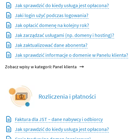
Jak sprawdzić do kiedy usługa jest opłacona?
Jaki login użyć podczas logowania?
Jak opłacić domenę na kolejny rok?
Jak zarządzać usługami (np. domeny i hosting)?
Jak zaktualizować dane abonenta?
Jak sprawdzić informacje o domenie w Panelu klienta?
Zobacz wpisy w kategorii: Panel klienta
Rozliczenia i płatności
Faktura dla JST – dane nabywcy i odbiorcy
Jak sprawdzić do kiedy usługa jest opłacona?