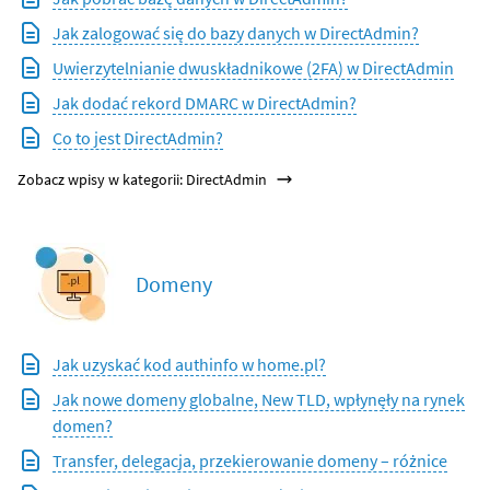
Jak zalogować się do bazy danych w DirectAdmin?
Uwierzytelnianie dwuskładnikowe (2FA) w DirectAdmin
Jak dodać rekord DMARC w DirectAdmin?
Co to jest DirectAdmin?
Zobacz wpisy w kategorii: DirectAdmin
Domeny
Jak uzyskać kod authinfo w home.pl?
Jak nowe domeny globalne, New TLD, wpłynęły na rynek
domen?
Transfer, delegacja, przekierowanie domeny – różnice