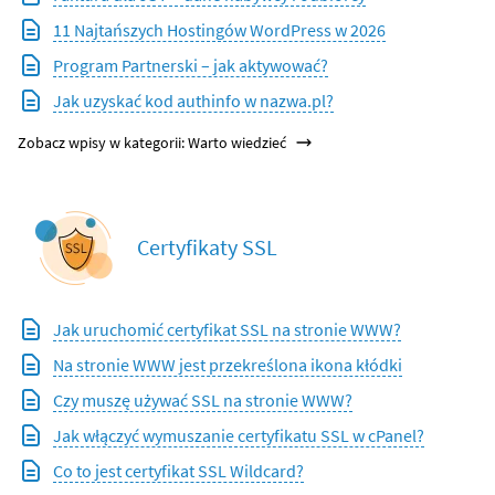
11 Najtańszych Hostingów WordPress w 2026
Program Partnerski – jak aktywować?
Jak uzyskać kod authinfo w nazwa.pl?
Zobacz wpisy w kategorii: Warto wiedzieć
Certyfikaty SSL
Jak uruchomić certyfikat SSL na stronie WWW?
Na stronie WWW jest przekreślona ikona kłódki
Czy muszę używać SSL na stronie WWW?
Jak włączyć wymuszanie certyfikatu SSL w cPanel?
Co to jest certyfikat SSL Wildcard?