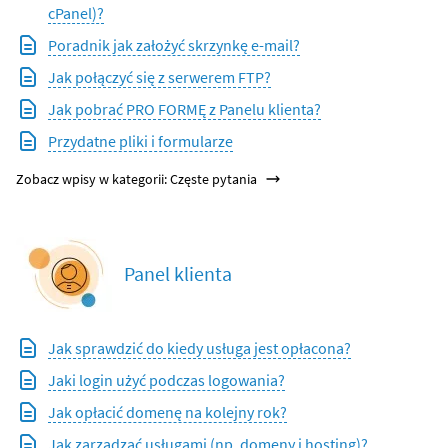
cPanel)?
Poradnik jak założyć skrzynkę e-mail?
Jak połączyć się z serwerem FTP?
Jak pobrać PRO FORMĘ z Panelu klienta?
Przydatne pliki i formularze
Zobacz wpisy w kategorii: Częste pytania
Panel klienta
Jak sprawdzić do kiedy usługa jest opłacona?
Jaki login użyć podczas logowania?
Jak opłacić domenę na kolejny rok?
Jak zarządzać usługami (np. domeny i hosting)?