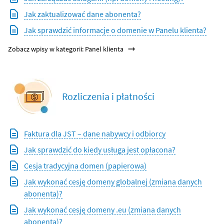
Jak zaktualizować dane abonenta?
Jak sprawdzić informacje o domenie w Panelu klienta?
Zobacz wpisy w kategorii: Panel klienta
Rozliczenia i płatności
Faktura dla JST – dane nabywcy i odbiorcy
Jak sprawdzić do kiedy usługa jest opłacona?
Cesja tradycyjna domen (papierowa)
Jak wykonać cesję domeny globalnej (zmiana danych
abonenta)?
Jak wykonać cesję domeny .eu (zmiana danych
abonenta)?