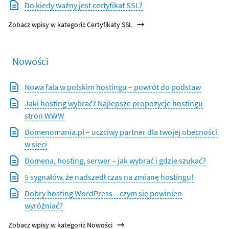
Do kiedy ważny jest certyfikat SSL?
Zobacz wpisy w kategorii: Certyfikaty SSL
Nowości
Nowa fala w polskim hostingu – powrót do podstaw
Jaki hosting wybrać? Najlepsze propozycje hostingu
stron WWW
Domenomania.pl – uczciwy partner dla twojej obecności
w sieci
Domena, hosting, serwer – jak wybrać i gdzie szukać?
5 sygnałów, że nadszedł czas na zmianę hostingu!
Dobry hosting WordPress – czym się powinien
wyróżniać?
Zobacz wpisy w kategorii: Nowości