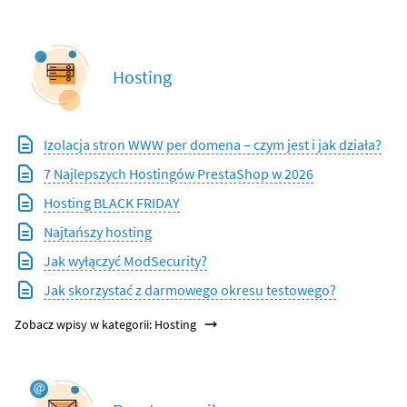
Hosting
Izolacja stron WWW per domena – czym jest i jak działa?
7 Najlepszych Hostingów PrestaShop w 2026
Hosting BLACK FRIDAY
Najtańszy hosting
Jak wyłączyć ModSecurity?
Jak skorzystać z darmowego okresu testowego?
Zobacz wpisy w kategorii: Hosting