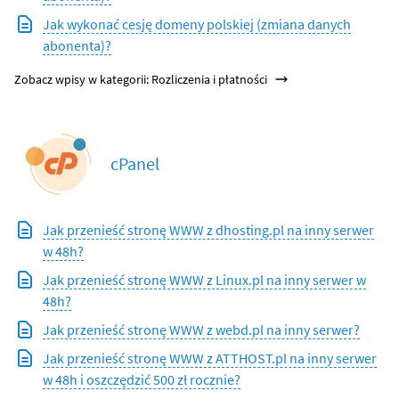
Jak wykonać cesję domeny polskiej (zmiana danych
abonenta)?
Zobacz wpisy w kategorii: Rozliczenia i płatności
cPanel
Jak przenieść stronę WWW z dhosting.pl na inny serwer
w 48h?
Jak przenieść stronę WWW z Linux.pl na inny serwer w
48h?
Jak przenieść stronę WWW z webd.pl na inny serwer?
Jak przenieść stronę WWW z ATTHOST.pl na inny serwer
w 48h i oszczędzić 500 zł rocznie?