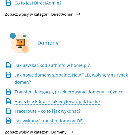
Co to jest DirectAdmin?
Zobacz wpisy w kategorii: DirectAdmin
Domeny
Jak uzyskać kod authinfo w home.pl?
Jak nowe domeny globalne, New TLD, wpłynęły na rynek
domen?
Transfer, delegacja, przekierowanie domeny – różnice
Hosts File Editor – jak edytować plik hosts?
Traceroute – co to i jak wykonać?
Jak wykonać transfer domeny .DE?
Zobacz wpisy w kategorii: Domeny