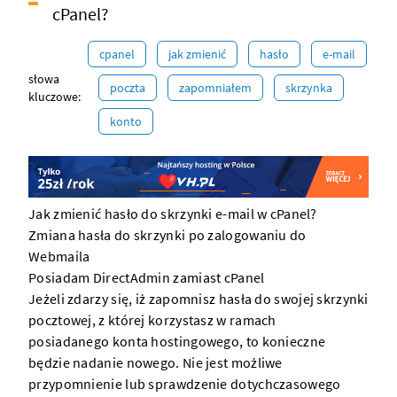
cPanel?
cpanel
jak zmienić
hasło
e-mail
słowa
poczta
zapomniałem
skrzynka
kluczowe:
konto
Jak zmienić hasło do skrzynki e-mail w cPanel?
Zmiana hasła do skrzynki po zalogowaniu do
Webmaila
Posiadam DirectAdmin zamiast cPanel
Jeżeli zdarzy się, iż zapomnisz hasła do swojej skrzynki
pocztowej, z której korzystasz w ramach
posiadanego
konta hostingowego
, to konieczne
będzie nadanie nowego. Nie jest możliwe
przypomnienie lub sprawdzenie dotychczasowego