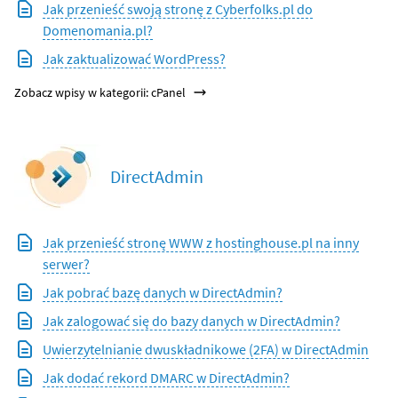
Jak przenieść swoją stronę z Cyberfolks.pl do
Domenomania.pl?
Jak zaktualizować WordPress?
Zobacz wpisy w kategorii: cPanel
DirectAdmin
Jak przenieść stronę WWW z hostinghouse.pl na inny
serwer?
Jak pobrać bazę danych w DirectAdmin?
Jak zalogować się do bazy danych w DirectAdmin?
Uwierzytelnianie dwuskładnikowe (2FA) w DirectAdmin
Jak dodać rekord DMARC w DirectAdmin?