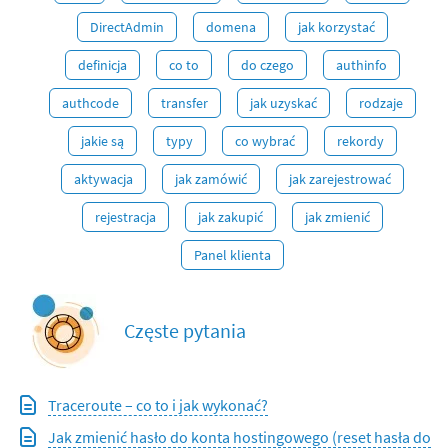
DirectAdmin
domena
jak korzystać
definicja
co to
do czego
authinfo
authcode
transfer
jak uzyskać
rodzaje
jakie są
typy
co wybrać
rekordy
aktywacja
jak zamówić
jak zarejestrować
rejestracja
jak zakupić
jak zmienić
Panel klienta
Częste pytania
Traceroute – co to i jak wykonać?
Jak zmienić hasło do konta hostingowego (reset hasła do