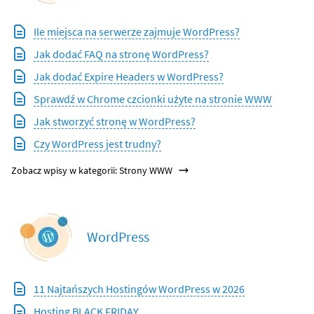
Ile miejsca na serwerze zajmuje WordPress?
Jak dodać FAQ na stronę WordPress?
Jak dodać Expire Headers w WordPress?
Sprawdź w Chrome czcionki użyte na stronie WWW
Jak stworzyć stronę w WordPress?
Czy WordPress jest trudny?
Zobacz wpisy w kategorii: Strony WWW
WordPress
11 Najtańszych Hostingów WordPress w 2026
Hosting BLACK FRIDAY