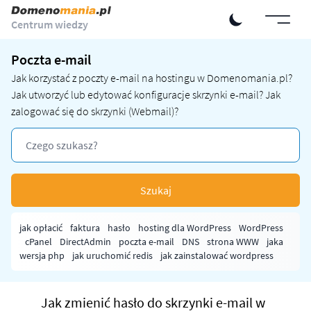
Centrum wiedzy
Poczta e-mail
Jak korzystać z poczty e-mail na hostingu w Domenomania.pl?
Jak utworzyć lub edytować konfiguracje skrzynki e-mail? Jak
zalogować się do skrzynki (Webmail)?
Szukaj
jak opłacić
faktura
hasło
hosting dla WordPress
WordPress
cPanel
DirectAdmin
poczta e-mail
DNS
strona WWW
jaka
wersja php
jak uruchomić redis
jak zainstalować wordpress
Jak zmienić hasło do skrzynki e-mail w