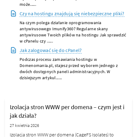
może......
Czy na hostingu znajdują się niebezpieczne pliki?
Na czym polega działanie oprogramowania
antywirusowego Imunify360? Regularne skany
antywirusowe Twoich plików na hostingu Jak sprawdzić
w cPanelu czy ......
Jak zalogować się do cPanel?
Podczas procesu zamawiania hostingu w
Domenomania.pl, stajesz przed wyborem jednego z
dwóch dostępnych paneli administracyjnych. W
dzisiejszym artykul......
Izolacja stron WWW per domena – czym jest i
jak działa?
27 kwietnia 2026
Izolacja stron WWW per domena (CageFS Isolates) to