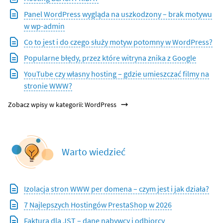
Panel WordPress wygląda na uszkodzony – brak motywu
w wp-admin
Co to jest i do czego służy motyw potomny w WordPress?
Popularne błędy, przez które witryna znika z Google
YouTube czy własny hosting – gdzie umieszczać filmy na
stronie WWW?
Zobacz wpisy w kategorii: WordPress
Warto wiedzieć
Izolacja stron WWW per domena – czym jest i jak działa?
7 Najlepszych Hostingów PrestaShop w 2026
Faktura dla JST – dane nabywcy i odbiorcy