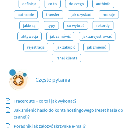
definicja
co to
do czego
authinfo
authcode
transfer
jak uzyskać
rodzaje
jakie są
typy
co wybrać
rekordy
aktywacja
jak zamówić
jak zarejestrować
rejestracja
jak zakupić
jak zmienić
Panel klienta
Częste pytania
Traceroute – co to i jak wykonać?
Jak zmienić hasło do konta hostingowego (reset hasła do
cPanel)?
Poradnik jak założyć skrzynkę e-mail?