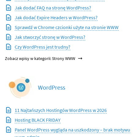
Jak dodać FAQ na stronę WordPress?
Jak dodać Expire Headers w WordPress?
Sprawdź w Chrome czcionki użyte na stronie WWW
Jak stworzyć stronę w WordPress?
Czy WordPress jest trudny?
Zobacz wpisy w kategorii: Strony WWW
WordPress
11 Najtańszych Hostingów WordPress w 2026
Hosting BLACK FRIDAY
Panel WordPress wygląda na uszkodzony – brak motywu
w wp-admin