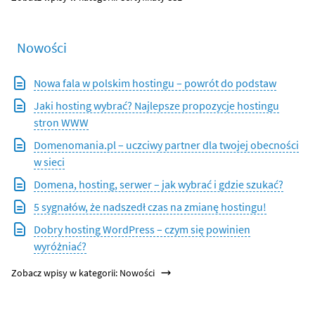
Nowości
Nowa fala w polskim hostingu – powrót do podstaw
Jaki hosting wybrać? Najlepsze propozycje hostingu
stron WWW
Domenomania.pl – uczciwy partner dla twojej obecności
w sieci
Domena, hosting, serwer – jak wybrać i gdzie szukać?
5 sygnałów, że nadszedł czas na zmianę hostingu!
Dobry hosting WordPress – czym się powinien
wyróżniać?
Zobacz wpisy w kategorii: Nowości