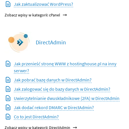
Jak zaktualizować WordPress?
Zobacz wpisy w kategorii: cPanel
DirectAdmin
Jak przenieść stronę WWW z hostinghouse.pl na inny
serwer?
Jak pobrać bazę danych w DirectAdmin?
Jak zalogować się do bazy danych w DirectAdmin?
Uwierzytelnianie dwuskładnikowe (2FA) w DirectAdmin
Jak dodać rekord DMARC w DirectAdmin?
Co to jest DirectAdmin?
Zobacz wpisy w kategorii: DirectAdmin