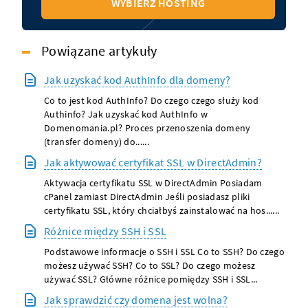
WYBIERZ HOSTING
Powiązane artykuły
Jak uzyskać kod AuthInfo dla domeny?
Co to jest kod AuthInfo? Do czego czego służy kod
Authinfo? Jak uzyskać kod AuthInfo w
Domenomania.pl? Proces przenoszenia domeny
(transfer domeny) do......
Jak aktywować certyfikat SSL w DirectAdmin?
Aktywacja certyfikatu SSL w DirectAdmin Posiadam
cPanel zamiast DirectAdmin Jeśli posiadasz pliki
certyfikatu SSL, który chciałbyś zainstalować na hos......
Różnice między SSH i SSL
Podstawowe informacje o SSH i SSL Co to SSH? Do czego
możesz używać SSH? Co to SSL? Do czego możesz
używać SSL? Główne różnice pomiędzy SSH i SSL...
Jak sprawdzić czy domena jest wolna?