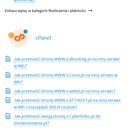
Zobacz wpisy w kategorii: Rozliczenia i płatności
cPanel
Jak przenieść stronę WWW z dhosting.pl na inny serwer
w 48h?
Jak przenieść stronę WWW z Linux.pl na inny serwer w
48h?
Jak przenieść stronę WWW z webd.pl na inny serwer?
Jak przenieść stronę WWW z ATTHOST.pl na inny serwer
w 48h i oszczędzić 500 zł rocznie?
Jak przenieść swoją stronę z Cyberfolks.pl do
Domenomania.pl?