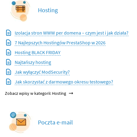
Hosting
Izolacja stron WWW per domena – czym jest i jak działa?
7 Najlepszych Hostingów PrestaShop w 2026
Hosting BLACK FRIDAY
Najtańszy hosting
Jak wyłączyć ModSecurity?
Jak skorzystać z darmowego okresu testowego?
Zobacz wpisy w kategorii: Hosting
Poczta e-mail