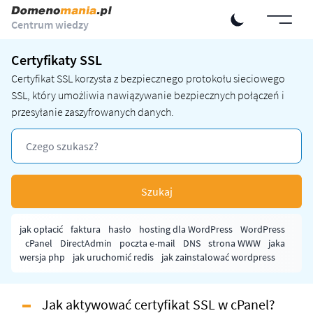
Centrum wiedzy
Certyfikaty SSL
Certyfikat SSL
korzysta z bezpiecznego protokołu sieciowego
SSL, który umożliwia nawiązywanie bezpiecznych połączeń i
przesyłanie zaszyfrowanych danych.
Szukaj
jak opłacić
faktura
hasło
hosting dla WordPress
WordPress
cPanel
DirectAdmin
poczta e-mail
DNS
strona WWW
jaka
wersja php
jak uruchomić redis
jak zainstalować wordpress
Jak aktywować certyfikat SSL w cPanel?