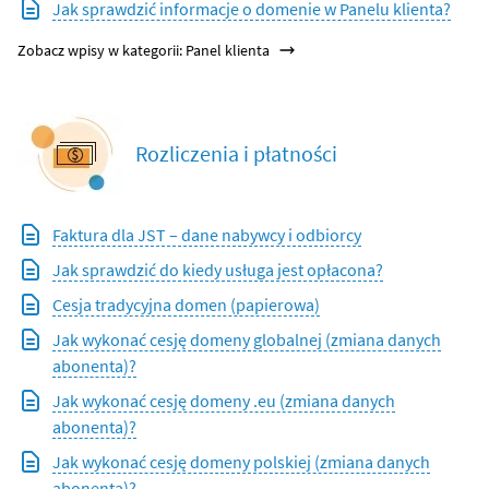
Jak sprawdzić informacje o domenie w Panelu klienta?
Zobacz wpisy w kategorii: Panel klienta
Rozliczenia i płatności
Faktura dla JST – dane nabywcy i odbiorcy
Jak sprawdzić do kiedy usługa jest opłacona?
Cesja tradycyjna domen (papierowa)
Jak wykonać cesję domeny globalnej (zmiana danych
abonenta)?
Jak wykonać cesję domeny .eu (zmiana danych
abonenta)?
Jak wykonać cesję domeny polskiej (zmiana danych
abonenta)?