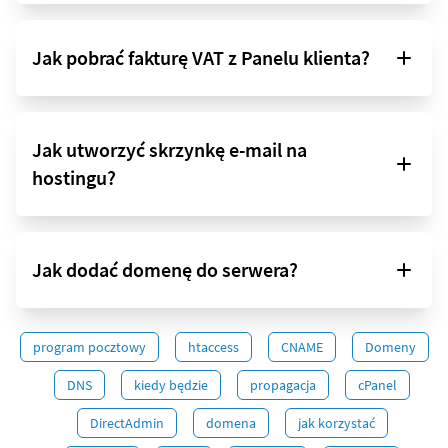
Jak pobrać fakturę VAT z Panelu klienta?
Jak utworzyć skrzynkę e-mail na
hostingu?
Jak dodać domenę do serwera?
program pocztowy
htaccess
CNAME
Domeny
DNS
kiedy będzie
propagacja
cPanel
DirectAdmin
domena
jak korzystać