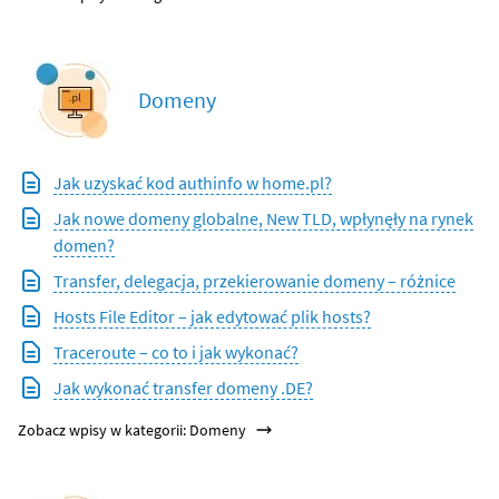
Domeny
Jak uzyskać kod authinfo w home.pl?
Jak nowe domeny globalne, New TLD, wpłynęły na rynek
domen?
Transfer, delegacja, przekierowanie domeny – różnice
Hosts File Editor – jak edytować plik hosts?
Traceroute – co to i jak wykonać?
Jak wykonać transfer domeny .DE?
Zobacz wpisy w kategorii: Domeny