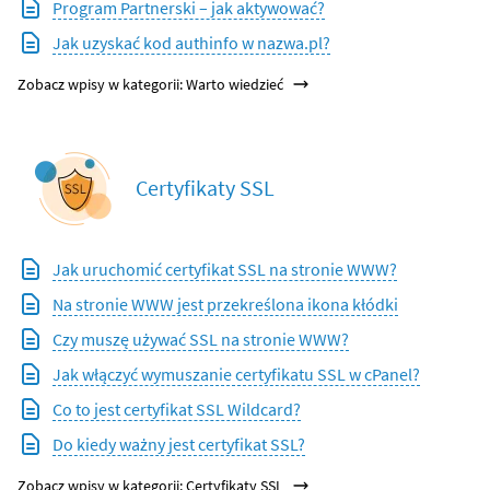
Program Partnerski – jak aktywować?
Jak uzyskać kod authinfo w nazwa.pl?
Zobacz wpisy w kategorii: Warto wiedzieć
Certyfikaty SSL
Jak uruchomić certyfikat SSL na stronie WWW?
Na stronie WWW jest przekreślona ikona kłódki
Czy muszę używać SSL na stronie WWW?
Jak włączyć wymuszanie certyfikatu SSL w cPanel?
Co to jest certyfikat SSL Wildcard?
Do kiedy ważny jest certyfikat SSL?
Zobacz wpisy w kategorii: Certyfikaty SSL