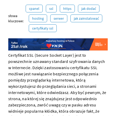
cpanel
ssl
https
jak dodać
słowa
hosting
serwer
jak zainstalować
kluczowe:
certyfikaty ssl
Certyfikat SSL (Secure Socket Layer) jest to
powszechnie uznawany standard szyfrowania danych
w Internecie. Dzięki zastosowaniu certyfikatu SSL
możliwe jest nawiązanie bezpiecznego połączenia
pomiędzy przeglądarką internetowa, którą
wykorzystujesz do przeglądania sieci, a
stronami
internetowymi
, które odwiedzasz. Aby być pewnym, że
strona
, na której się znajdujesz jest odpowiednio
zabezpieczona, zwróć uwagę czy w pasku adresu
widnieje popularna kłódka, która obrazuje fakt, że