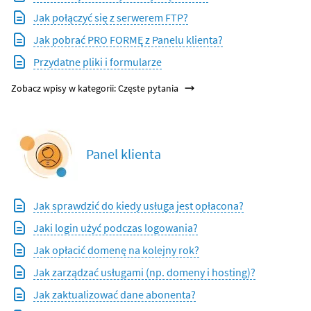
Jak połączyć się z serwerem FTP?
Jak pobrać PRO FORMĘ z Panelu klienta?
Przydatne pliki i formularze
Zobacz wpisy w kategorii: Częste pytania
Panel klienta
Jak sprawdzić do kiedy usługa jest opłacona?
Jaki login użyć podczas logowania?
Jak opłacić domenę na kolejny rok?
Jak zarządzać usługami (np. domeny i hosting)?
Jak zaktualizować dane abonenta?