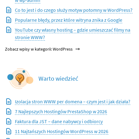
Co to jest i do czego służy motyw potomny w WordPress?
Popularne błędy, przez które witryna znika z Google
YouTube czy własny hosting – gdzie umieszczać filmy na
stronie WWW?
Zobacz wpisy w kategorii: WordPress
Warto wiedzieć
Izolacja stron WWW per domena – czym jest i jak działa?
7 Najlepszych Hostingów PrestaShop w 2026
Faktura dla JST – dane nabywcy i odbiorcy
11 Najtańszych Hostingów WordPress w 2026