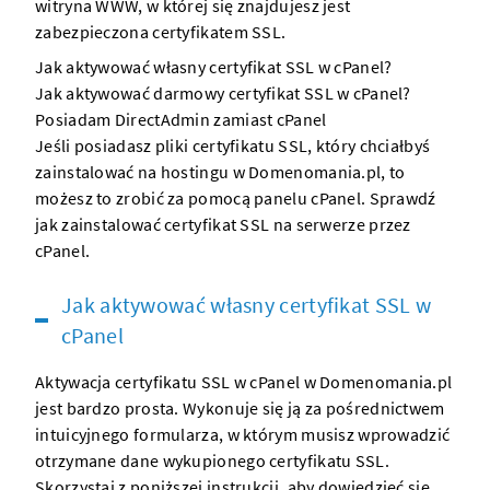
witryna WWW
, w której się znajdujesz jest
zabezpieczona certyfikatem SSL.
Jak aktywować własny certyfikat SSL w cPanel?
Jak aktywować darmowy certyfikat SSL w cPanel?
Posiadam DirectAdmin zamiast cPanel
Jeśli posiadasz pliki certyfikatu SSL, który chciałbyś
zainstalować na
hostingu w Domenomania.pl
, to
możesz to zrobić za pomocą panelu cPanel. Sprawdź
jak zainstalować certyfikat SSL na
serwerze
przez
cPanel.
Jak aktywować własny certyfikat SSL w
cPanel
Aktywacja certyfikatu SSL w cPanel w
Domenomania.pl
jest bardzo prosta. Wykonuje się ją za pośrednictwem
intuicyjnego formularza, w którym musisz wprowadzić
otrzymane dane wykupionego certyfikatu SSL.
Skorzystaj z poniższej instrukcji, aby dowiedzieć się