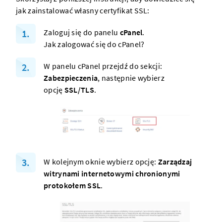
jak zainstalować własny certyfikat SSL:
Zaloguj się do panelu
cPanel
.
Jak zalogować się do cPanel?
W panelu cPanel przejdź do sekcji:
Zabezpieczenia
, następnie wybierz
opcję
SSL/TLS
.
W kolejnym oknie wybierz opcję:
Zarządzaj
witrynami internetowymi chronionymi
protokołem SSL
.