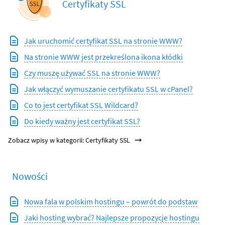
Certyfikaty SSL
Jak uruchomić certyfikat SSL na stronie WWW?
Na stronie WWW jest przekreślona ikona kłódki
Czy muszę używać SSL na stronie WWW?
Jak włączyć wymuszanie certyfikatu SSL w cPanel?
Co to jest certyfikat SSL Wildcard?
Do kiedy ważny jest certyfikat SSL?
Zobacz wpisy w kategorii: Certyfikaty SSL
Nowości
Nowa fala w polskim hostingu – powrót do podstaw
Jaki hosting wybrać? Najlepsze propozycje hostingu