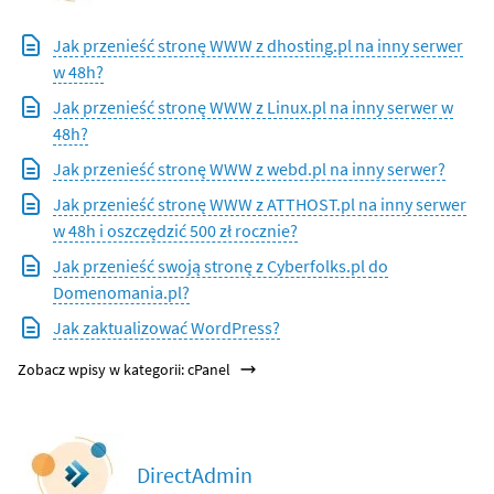
Jak przenieść stronę WWW z dhosting.pl na inny serwer
w 48h?
Jak przenieść stronę WWW z Linux.pl na inny serwer w
48h?
Jak przenieść stronę WWW z webd.pl na inny serwer?
Jak przenieść stronę WWW z ATTHOST.pl na inny serwer
w 48h i oszczędzić 500 zł rocznie?
Jak przenieść swoją stronę z Cyberfolks.pl do
Domenomania.pl?
Jak zaktualizować WordPress?
Zobacz wpisy w kategorii: cPanel
DirectAdmin