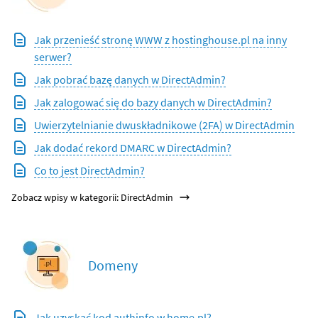
Jak przenieść stronę WWW z hostinghouse.pl na inny
serwer?
Jak pobrać bazę danych w DirectAdmin?
Jak zalogować się do bazy danych w DirectAdmin?
Uwierzytelnianie dwuskładnikowe (2FA) w DirectAdmin
Jak dodać rekord DMARC w DirectAdmin?
Co to jest DirectAdmin?
Zobacz wpisy w kategorii: DirectAdmin
Domeny
Jak uzyskać kod authinfo w home.pl?