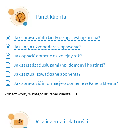
Panel klienta
Jak sprawdzić do kiedy usługa jest opłacona?
Jaki login użyć podczas logowania?
Jak opłacić domenę na kolejny rok?
Jak zarządzać usługami (np. domeny i hosting)?
Jak zaktualizować dane abonenta?
Jak sprawdzić informacje o domenie w Panelu klienta?
Zobacz wpisy w kategorii: Panel klienta
Rozliczenia i płatności