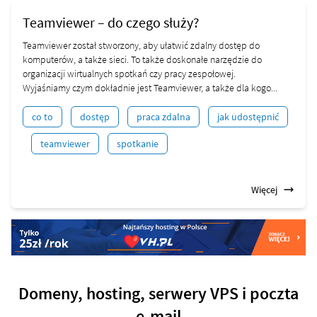
Teamviewer – do czego służy?
Teamviewer został stworzony, aby ułatwić zdalny dostęp do
komputerów, a także sieci. To także doskonałe narzędzie do
organizacji wirtualnych spotkań czy pracy zespołowej.
Wyjaśniamy czym dokładnie jest Teamviewer, a także dla kogo...
co to
dostęp
praca zdalna
jak udostępnić
teamviewer
spotkanie
Więcej
Domeny, hosting, serwery VPS i poczta
e-mail