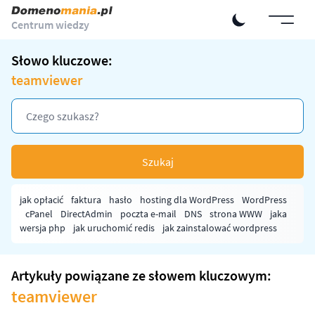
Centrum wiedzy
Słowo kluczowe:
teamviewer
Szukaj
jak opłacić
faktura
hasło
hosting dla WordPress
WordPress
cPanel
DirectAdmin
poczta e-mail
DNS
strona WWW
jaka
wersja php
jak uruchomić redis
jak zainstalować wordpress
Artykuły powiązane ze słowem kluczowym:
teamviewer