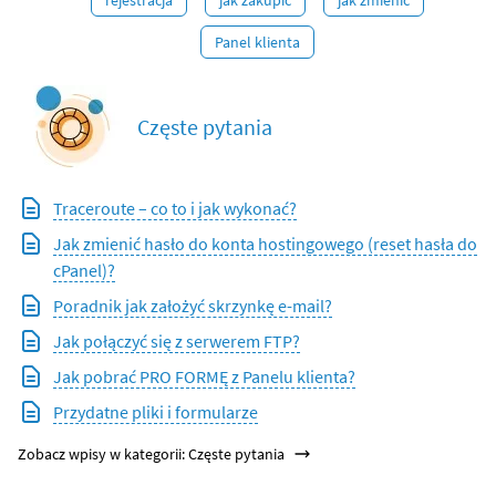
rejestracja
jak zakupić
jak zmienić
Panel klienta
Częste pytania
Traceroute – co to i jak wykonać?
Jak zmienić hasło do konta hostingowego (reset hasła do
cPanel)?
Poradnik jak założyć skrzynkę e-mail?
Jak połączyć się z serwerem FTP?
Jak pobrać PRO FORMĘ z Panelu klienta?
Przydatne pliki i formularze
Zobacz wpisy w kategorii: Częste pytania