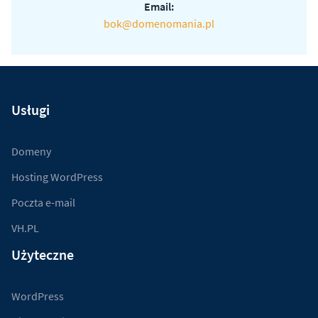
Email:
bok@domenomania.pl
Usługi
Domeny
Hosting WordPress
Poczta e-mail
VH.PL
Użyteczne
WordPress