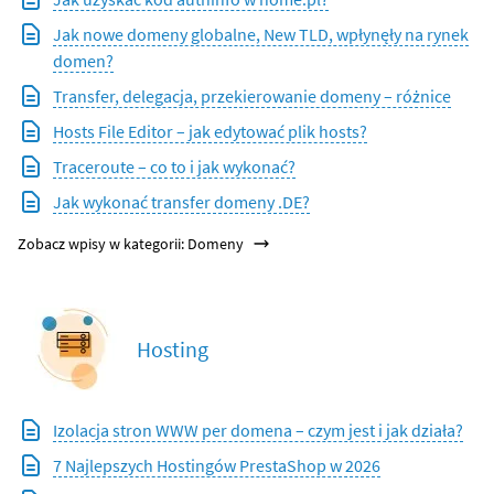
Jak nowe domeny globalne, New TLD, wpłynęły na rynek
domen?
Transfer, delegacja, przekierowanie domeny – różnice
Hosts File Editor – jak edytować plik hosts?
Traceroute – co to i jak wykonać?
Jak wykonać transfer domeny .DE?
Zobacz wpisy w kategorii: Domeny
Hosting
Izolacja stron WWW per domena – czym jest i jak działa?
7 Najlepszych Hostingów PrestaShop w 2026