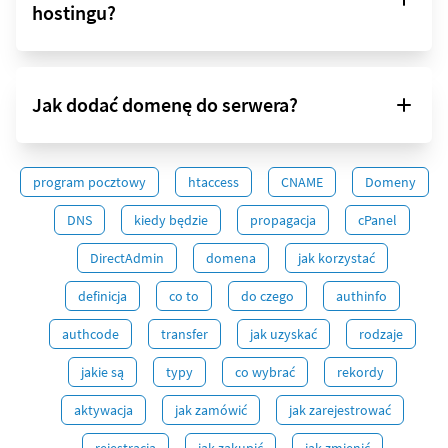
hostingu?
Jak dodać domenę do serwera?
program pocztowy
htaccess
CNAME
Domeny
DNS
kiedy będzie
propagacja
cPanel
DirectAdmin
domena
jak korzystać
definicja
co to
do czego
authinfo
authcode
transfer
jak uzyskać
rodzaje
jakie są
typy
co wybrać
rekordy
aktywacja
jak zamówić
jak zarejestrować