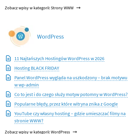
Zobacz wpisy w kategorii: Strony WWW
WordPress
11 Najtańszych Hostingów WordPress w 2026
Hosting BLACK FRIDAY
Panel WordPress wygląda na uszkodzony – brak motywu
w wp-admin
Co to jest i do czego służy motyw potomny w WordPress?
Popularne błędy, przez które witryna znika z Google
YouTube czy własny hosting – gdzie umieszczać filmy na
stronie WWW?
Zobacz wpisy w kategorii: WordPress