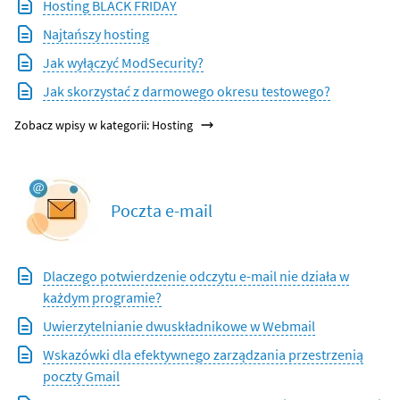
Hosting BLACK FRIDAY
Najtańszy hosting
Jak wyłączyć ModSecurity?
Jak skorzystać z darmowego okresu testowego?
Zobacz wpisy w kategorii: Hosting
Poczta e-mail
Dlaczego potwierdzenie odczytu e-mail nie działa w
każdym programie?
Uwierzytelnianie dwuskładnikowe w Webmail
Wskazówki dla efektywnego zarządzania przestrzenią
poczty Gmail