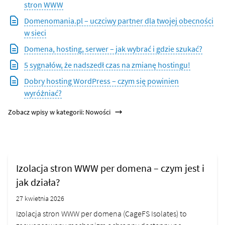
stron WWW
Domenomania.pl – uczciwy partner dla twojej obecności
w sieci
Domena, hosting, serwer – jak wybrać i gdzie szukać?
5 sygnałów, że nadszedł czas na zmianę hostingu!
Dobry hosting WordPress – czym się powinien
wyróżniać?
Zobacz wpisy w kategorii: Nowości
Izolacja stron WWW per domena – czym jest i
jak działa?
27 kwietnia 2026
Izolacja stron WWW per domena (CageFS Isolates) to