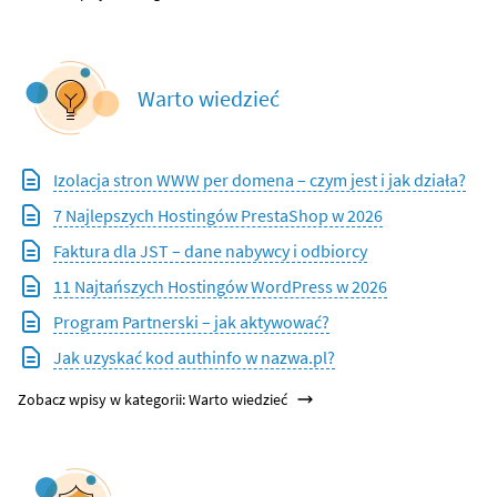
Warto wiedzieć
Izolacja stron WWW per domena – czym jest i jak działa?
7 Najlepszych Hostingów PrestaShop w 2026
Faktura dla JST – dane nabywcy i odbiorcy
11 Najtańszych Hostingów WordPress w 2026
Program Partnerski – jak aktywować?
Jak uzyskać kod authinfo w nazwa.pl?
Zobacz wpisy w kategorii: Warto wiedzieć