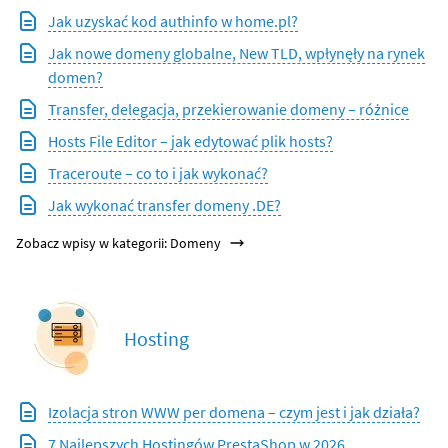
Jak uzyskać kod authinfo w home.pl?
Jak nowe domeny globalne, New TLD, wpłynęły na rynek
domen?
Transfer, delegacja, przekierowanie domeny – różnice
Hosts File Editor – jak edytować plik hosts?
Traceroute – co to i jak wykonać?
Jak wykonać transfer domeny .DE?
Zobacz wpisy w kategorii: Domeny
Hosting
Izolacja stron WWW per domena – czym jest i jak działa?
7 Najlepszych Hostingów PrestaShop w 2026