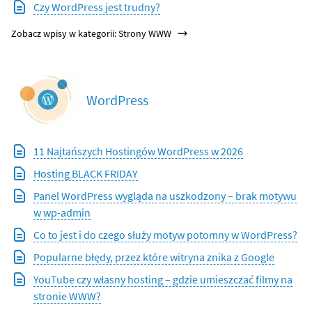
Czy WordPress jest trudny?
Zobacz wpisy w kategorii: Strony WWW
WordPress
11 Najtańszych Hostingów WordPress w 2026
Hosting BLACK FRIDAY
Panel WordPress wygląda na uszkodzony – brak motywu
w wp-admin
Co to jest i do czego służy motyw potomny w WordPress?
Popularne błędy, przez które witryna znika z Google
YouTube czy własny hosting – gdzie umieszczać filmy na
stronie WWW?