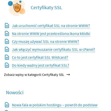
Certyfikaty SSL
Jak uruchomić certyfikat SSL na stronie WWW?
Na stronie WWW jest przekreślona ikona kłódki
Czy muszę używać SSL na stronie WWW?
Jak włączyć wymuszanie certyfikatu SSL w cPanel?
Co to jest certyfikat SSL Wildcard?
Do kiedy ważny jest certyfikat SSL?
Zobacz wpisy w kategorii: Certyfikaty SSL
Nowości
Nowa fala w polskim hostingu – powrót do podstaw