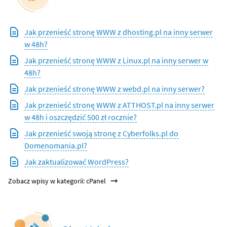
Jak przenieść stronę WWW z dhosting.pl na inny serwer
w 48h?
Jak przenieść stronę WWW z Linux.pl na inny serwer w
48h?
Jak przenieść stronę WWW z webd.pl na inny serwer?
Jak przenieść stronę WWW z ATTHOST.pl na inny serwer
w 48h i oszczędzić 500 zł rocznie?
Jak przenieść swoją stronę z Cyberfolks.pl do
Domenomania.pl?
Jak zaktualizować WordPress?
Zobacz wpisy w kategorii: cPanel