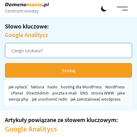
Centrum wiedzy
Słowo kluczowe:
Google Analitycs
Szukaj
jak opłacić
faktura
hasło
hosting dla WordPress
WordPress
cPanel
DirectAdmin
poczta e-mail
DNS
strona WWW
jaka
wersja php
jak uruchomić redis
jak zainstalować wordpress
Artykuły powiązane ze słowem kluczowym:
Google Analitycs