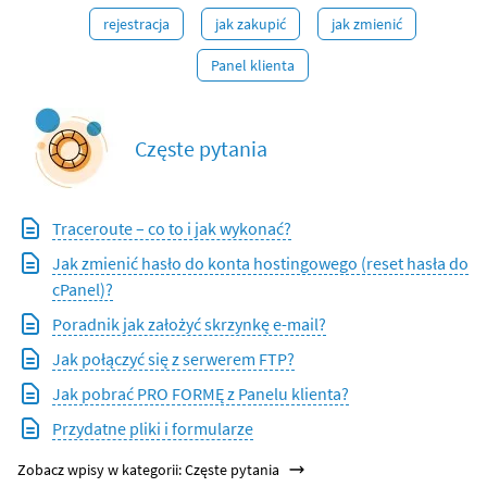
rejestracja
jak zakupić
jak zmienić
Panel klienta
Częste pytania
Traceroute – co to i jak wykonać?
Jak zmienić hasło do konta hostingowego (reset hasła do
cPanel)?
Poradnik jak założyć skrzynkę e-mail?
Jak połączyć się z serwerem FTP?
Jak pobrać PRO FORMĘ z Panelu klienta?
Przydatne pliki i formularze
Zobacz wpisy w kategorii: Częste pytania