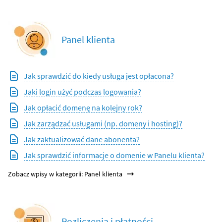
Panel klienta
Jak sprawdzić do kiedy usługa jest opłacona?
Jaki login użyć podczas logowania?
Jak opłacić domenę na kolejny rok?
Jak zarządzać usługami (np. domeny i hosting)?
Jak zaktualizować dane abonenta?
Jak sprawdzić informacje o domenie w Panelu klienta?
Zobacz wpisy w kategorii: Panel klienta
Rozliczenia i płatności