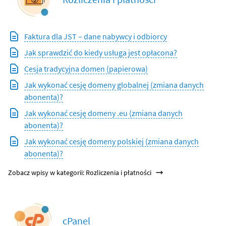
Faktura dla JST – dane nabywcy i odbiorcy
Jak sprawdzić do kiedy usługa jest opłacona?
Cesja tradycyjna domen (papierowa)
Jak wykonać cesję domeny globalnej (zmiana danych
abonenta)?
Jak wykonać cesję domeny .eu (zmiana danych
abonenta)?
Jak wykonać cesję domeny polskiej (zmiana danych
abonenta)?
Zobacz wpisy w kategorii: Rozliczenia i płatności
cPanel