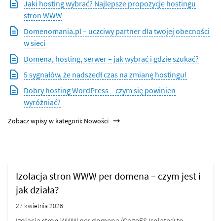
Jaki hosting wybrać? Najlepsze propozycje hostingu
stron WWW
Domenomania.pl – uczciwy partner dla twojej obecności
w sieci
Domena, hosting, serwer – jak wybrać i gdzie szukać?
5 sygnałów, że nadszedł czas na zmianę hostingu!
Dobry hosting WordPress – czym się powinien
wyróżniać?
Zobacz wpisy w kategorii: Nowości
Izolacja stron WWW per domena – czym jest i
jak działa?
27 kwietnia 2026
Izolacja stron WWW per domena (CageFS Isolates) to