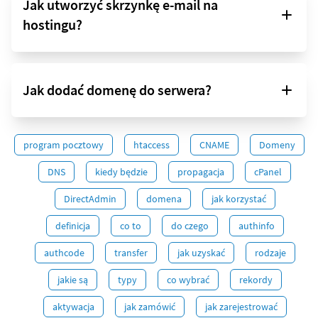
Jak utworzyć skrzynkę e-mail na
hostingu?
Jak dodać domenę do serwera?
program pocztowy
htaccess
CNAME
Domeny
DNS
kiedy będzie
propagacja
cPanel
DirectAdmin
domena
jak korzystać
definicja
co to
do czego
authinfo
authcode
transfer
jak uzyskać
rodzaje
jakie są
typy
co wybrać
rekordy
aktywacja
jak zamówić
jak zarejestrować