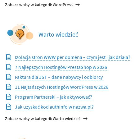
Zobacz wpisy w kategorii: WordPress
Warto wiedzieć
Izolacja stron WWW per domena – czym jest i jak działa?
7 Najlepszych Hostingów PrestaShop w 2026
Faktura dla JST – dane nabywcy i odbiorcy
11 Najtańszych Hostingów WordPress w 2026
Program Partnerski – jak aktywować?
Jak uzyskać kod authinfo w nazwa.pl?
Zobacz wpisy w kategorii: Warto wiedzieć