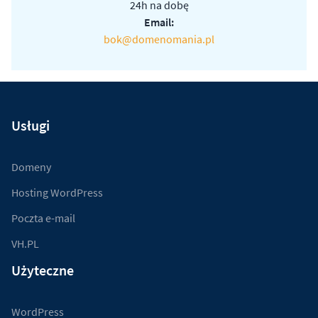
24h na dobę
Email:
bok@domenomania.pl
Usługi
Domeny
Hosting WordPress
Poczta e-mail
VH.PL
Użyteczne
WordPress