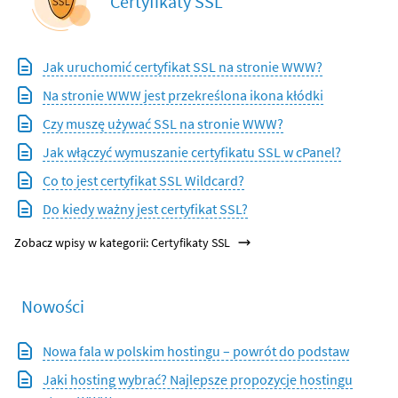
Certyfikaty SSL
Jak uruchomić certyfikat SSL na stronie WWW?
Na stronie WWW jest przekreślona ikona kłódki
Czy muszę używać SSL na stronie WWW?
Jak włączyć wymuszanie certyfikatu SSL w cPanel?
Co to jest certyfikat SSL Wildcard?
Do kiedy ważny jest certyfikat SSL?
Zobacz wpisy w kategorii: Certyfikaty SSL
Nowości
Nowa fala w polskim hostingu – powrót do podstaw
Jaki hosting wybrać? Najlepsze propozycje hostingu