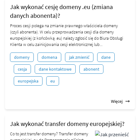
Jak wykonać cesję domeny .eu (zmiana
danych abonenta)?
Proces cesji polega na zmianie prawnego właściciela domeny
(czyli abonenta). W celu przeprowadzenia cesji dla domeny
europejskiej (z końcówką .eu) należy zgłosić się do Biura Obsługi
Klienta w celu zainicjowania cesji elektronicznej lub...
domeny
domena
jak zmienić
dane
cesja
dane kontaktowe
abonent
europejska
eu
Więcej
Jak wykonać transfer domeny europejskiej?
Co to jest transfer domeny? Transfer domeny