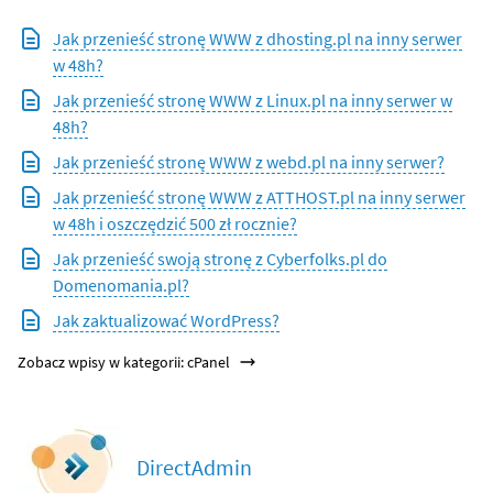
Jak przenieść stronę WWW z dhosting.pl na inny serwer
w 48h?
Jak przenieść stronę WWW z Linux.pl na inny serwer w
48h?
Jak przenieść stronę WWW z webd.pl na inny serwer?
Jak przenieść stronę WWW z ATTHOST.pl na inny serwer
w 48h i oszczędzić 500 zł rocznie?
Jak przenieść swoją stronę z Cyberfolks.pl do
Domenomania.pl?
Jak zaktualizować WordPress?
Zobacz wpisy w kategorii: cPanel
DirectAdmin