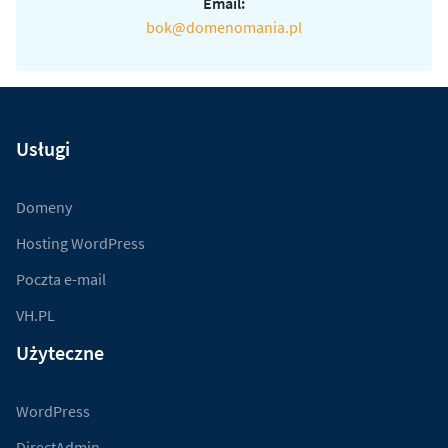
Email:
bok@domenomania.pl
Usługi
Domeny
Hosting WordPress
Poczta e-mail
VH.PL
Użyteczne
WordPress
DirectAdmin