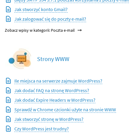
Jak stworzyć konto Gmail?
Jak zalogować się do poczty e-mail?
Zobacz wpisy w kategorii: Poczta e-mail
Strony WWW
Ile miejsca na serwerze zajmuje WordPress?
Jak dodać FAQ na stronę WordPress?
Jak dodać Expire Headers w WordPress?
Sprawdź w Chrome czcionki użyte na stronie WWW
Jak stworzyć stronę w WordPress?
Czy WordPress jest trudny?