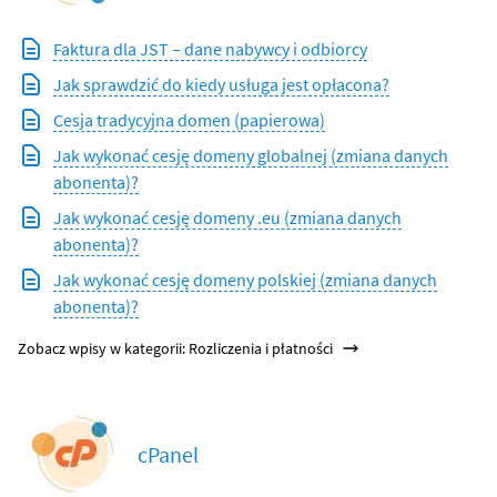
Faktura dla JST – dane nabywcy i odbiorcy
Jak sprawdzić do kiedy usługa jest opłacona?
Cesja tradycyjna domen (papierowa)
Jak wykonać cesję domeny globalnej (zmiana danych
abonenta)?
Jak wykonać cesję domeny .eu (zmiana danych
abonenta)?
Jak wykonać cesję domeny polskiej (zmiana danych
abonenta)?
Zobacz wpisy w kategorii: Rozliczenia i płatności
cPanel