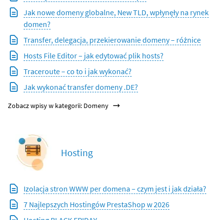
Jak nowe domeny globalne, New TLD, wpłynęły na rynek
domen?
Transfer, delegacja, przekierowanie domeny – różnice
Hosts File Editor – jak edytować plik hosts?
Traceroute – co to i jak wykonać?
Jak wykonać transfer domeny .DE?
Zobacz wpisy w kategorii: Domeny
Hosting
Izolacja stron WWW per domena – czym jest i jak działa?
7 Najlepszych Hostingów PrestaShop w 2026