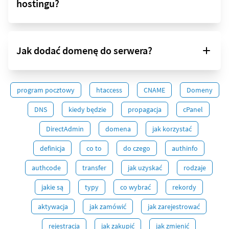
hostingu?
Jak dodać domenę do serwera?
program pocztowy
htaccess
CNAME
Domeny
DNS
kiedy będzie
propagacja
cPanel
DirectAdmin
domena
jak korzystać
definicja
co to
do czego
authinfo
authcode
transfer
jak uzyskać
rodzaje
jakie są
typy
co wybrać
rekordy
aktywacja
jak zamówić
jak zarejestrować
rejestracja
jak zakupić
jak zmienić