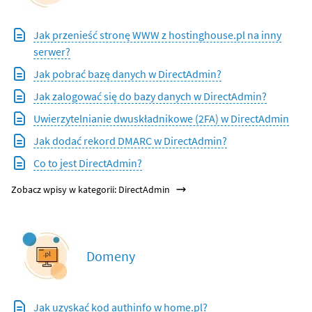
Jak przenieść stronę WWW z hostinghouse.pl na inny
serwer?
Jak pobrać bazę danych w DirectAdmin?
Jak zalogować się do bazy danych w DirectAdmin?
Uwierzytelnianie dwuskładnikowe (2FA) w DirectAdmin
Jak dodać rekord DMARC w DirectAdmin?
Co to jest DirectAdmin?
Zobacz wpisy w kategorii: DirectAdmin
Domeny
Jak uzyskać kod authinfo w home.pl?