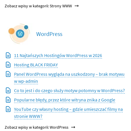
Zobacz wpisy w kategorii: Strony WWW
WordPress
11 Najtańszych Hostingów WordPress w 2026
Hosting BLACK FRIDAY
Panel WordPress wygląda na uszkodzony – brak motywu
w wp-admin
Co to jest i do czego służy motyw potomny w WordPress?
Popularne błędy, przez które witryna znika z Google
YouTube czy własny hosting – gdzie umieszczać filmy na
stronie WWW?
Zobacz wpisy w kategorii: WordPress