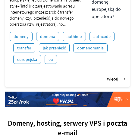
europejskiej .eu do Domenomania.pl[alert
style="info"]Po zarejestrowaniu adresu
internetowego możesz zrobić transfer
domeny, czyli przenieść ją do nowego
operatora (tzw. rejestratora), np....
domeny
domena
authinfo
authcode
transfer
jak przenieść
domenomania
europejska
eu
Więcej
Domeny, hosting, serwery VPS i poczta
e-mail