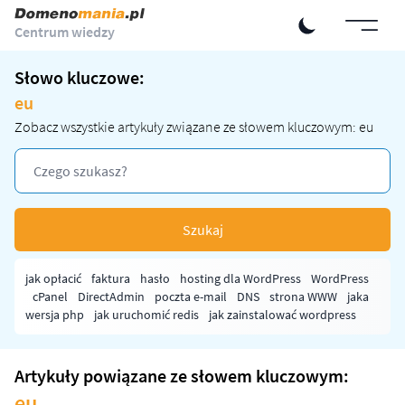
Centrum wiedzy
Słowo kluczowe:
eu
Zobacz wszystkie artykuły związane ze słowem kluczowym: eu
Szukaj
jak opłacić
faktura
hasło
hosting dla WordPress
WordPress
cPanel
DirectAdmin
poczta e-mail
DNS
strona WWW
jaka
wersja php
jak uruchomić redis
jak zainstalować wordpress
Artykuły powiązane ze słowem kluczowym:
eu