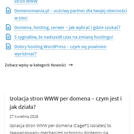
stron WWW
Domenomania.pl – uczciwy partner dla twojej obecności
w sieci
Domena, hosting, serwer – jak wybrać i gdzie szukać?
5 sygnałów, że nadszedł czas na zmianę hostingu!
Dobry hosting WordPress – czym się powinien
wyróżniać?
Zobacz wpisy w kategorii: Nowości
Izolacja stron WWW per domena – czym jest i
jak działa?
27 kwietnia 2026
Izolacja stron WWW per domena (CageFS Isolates) to
zaawansowany mechanizm ochronny dostępny na