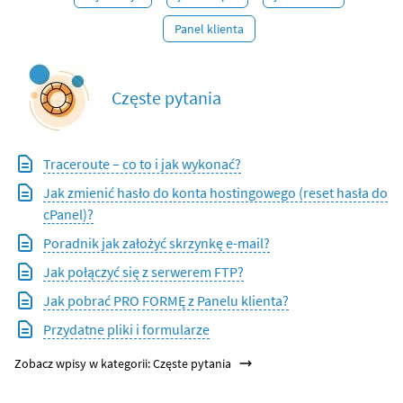
Panel klienta
Częste pytania
Traceroute – co to i jak wykonać?
Jak zmienić hasło do konta hostingowego (reset hasła do
cPanel)?
Poradnik jak założyć skrzynkę e-mail?
Jak połączyć się z serwerem FTP?
Jak pobrać PRO FORMĘ z Panelu klienta?
Przydatne pliki i formularze
Zobacz wpisy w kategorii: Częste pytania