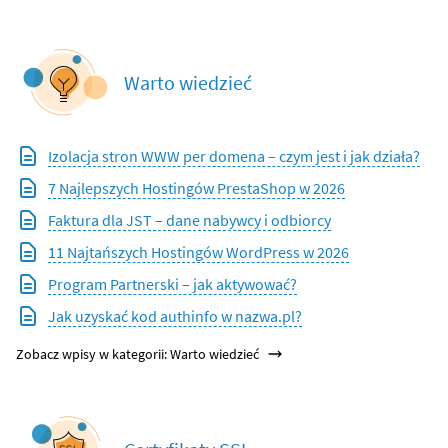
Warto wiedzieć
Izolacja stron WWW per domena – czym jest i jak działa?
7 Najlepszych Hostingów PrestaShop w 2026
Faktura dla JST – dane nabywcy i odbiorcy
11 Najtańszych Hostingów WordPress w 2026
Program Partnerski – jak aktywować?
Jak uzyskać kod authinfo w nazwa.pl?
Zobacz wpisy w kategorii: Warto wiedzieć