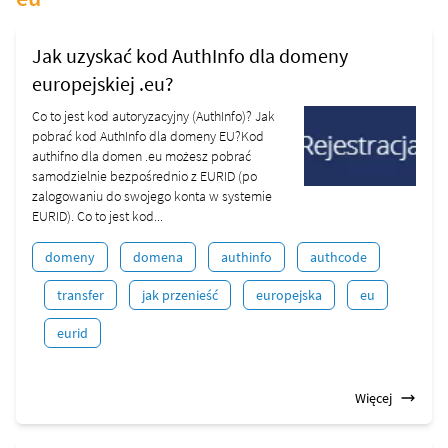
Jak uzyskać kod AuthInfo dla domeny
europejskiej .eu?
Co to jest kod autoryzacyjny (AuthInfo)? Jak
pobrać kod AuthInfo dla domeny EU?Kod
authifno dla domen .eu możesz pobrać
samodzielnie bezpośrednio z EURID (po
zalogowaniu do swojego konta w systemie
EURID). Co to jest kod...
domeny
domena
authinfo
authcode
transfer
jak przenieść
europejska
eu
eurid
Więcej