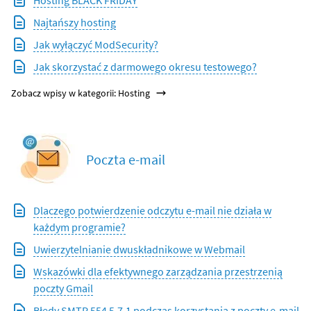
Hosting BLACK FRIDAY
Najtańszy hosting
Jak wyłączyć ModSecurity?
Jak skorzystać z darmowego okresu testowego?
Zobacz wpisy w kategorii: Hosting
Poczta e-mail
Dlaczego potwierdzenie odczytu e-mail nie działa w
każdym programie?
Uwierzytelnianie dwuskładnikowe w Webmail
Wskazówki dla efektywnego zarządzania przestrzenią
poczty Gmail
Błędy SMTP 554 5.7.1 podczas korzystania z poczty e-mail