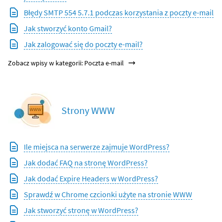
Błędy SMTP 554 5.7.1 podczas korzystania z poczty e-mail
Jak stworzyć konto Gmail?
Jak zalogować się do poczty e-mail?
Zobacz wpisy w kategorii: Poczta e-mail
Strony WWW
Ile miejsca na serwerze zajmuje WordPress?
Jak dodać FAQ na stronę WordPress?
Jak dodać Expire Headers w WordPress?
Sprawdź w Chrome czcionki użyte na stronie WWW
Jak stworzyć stronę w WordPress?