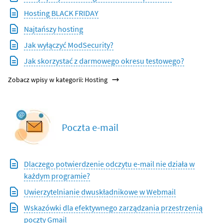
Hosting BLACK FRIDAY
Najtańszy hosting
Jak wyłączyć ModSecurity?
Jak skorzystać z darmowego okresu testowego?
Zobacz wpisy w kategorii: Hosting
Poczta e-mail
Dlaczego potwierdzenie odczytu e-mail nie działa w
każdym programie?
Uwierzytelnianie dwuskładnikowe w Webmail
Wskazówki dla efektywnego zarządzania przestrzenią
poczty Gmail