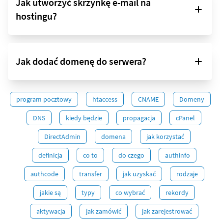
Jak utworzyć skrzynkę e-mail na
hostingu?
Jak dodać domenę do serwera?
program pocztowy
htaccess
CNAME
Domeny
DNS
kiedy będzie
propagacja
cPanel
DirectAdmin
domena
jak korzystać
definicja
co to
do czego
authinfo
authcode
transfer
jak uzyskać
rodzaje
jakie są
typy
co wybrać
rekordy
aktywacja
jak zamówić
jak zarejestrować