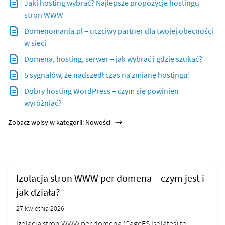
Jaki hosting wybrać? Najlepsze propozycje hostingu
stron WWW
Domenomania.pl – uczciwy partner dla twojej obecności
w sieci
Domena, hosting, serwer – jak wybrać i gdzie szukać?
5 sygnałów, że nadszedł czas na zmianę hostingu!
Dobry hosting WordPress – czym się powinien
wyróżniać?
Zobacz wpisy w kategorii: Nowości
Izolacja stron WWW per domena – czym jest i
jak działa?
27 kwietnia 2026
Izolacja stron WWW per domena (CageFS Isolates) to