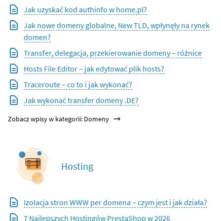
Jak uzyskać kod authinfo w home.pl?
Jak nowe domeny globalne, New TLD, wpłynęły na rynek
domen?
Transfer, delegacja, przekierowanie domeny – różnice
Hosts File Editor – jak edytować plik hosts?
Traceroute – co to i jak wykonać?
Jak wykonać transfer domeny .DE?
Zobacz wpisy w kategorii: Domeny
Hosting
Izolacja stron WWW per domena – czym jest i jak działa?
7 Najlepszych Hostingów PrestaShop w 2026