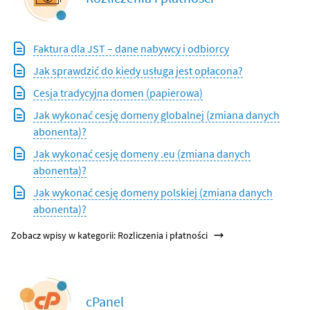
Faktura dla JST – dane nabywcy i odbiorcy
Jak sprawdzić do kiedy usługa jest opłacona?
Cesja tradycyjna domen (papierowa)
Jak wykonać cesję domeny globalnej (zmiana danych
abonenta)?
Jak wykonać cesję domeny .eu (zmiana danych
abonenta)?
Jak wykonać cesję domeny polskiej (zmiana danych
abonenta)?
Zobacz wpisy w kategorii: Rozliczenia i płatności
cPanel