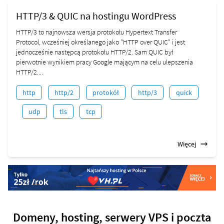
HTTP/3 & QUIC na hostingu WordPress
HTTP/3 to najnowsza wersja protokołu Hypertext Transfer
Protocol, wcześniej określanego jako "HTTP over QUIC" i jest
jednocześnie następcą protokołu HTTP/2. Sam QUIC był
pierwotnie wynikiem pracy Google mającym na celu ulepszenia
HTTP/2....
http
http/2
protokół
http/3
quick
udp
tls
tcp
Więcej
Domeny, hosting, serwery VPS i poczta