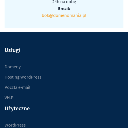
24h na dobę
Email:
bok@domenomania.pl
Usługi
Domeny
Hosting WordPress
Poczta e-mail
VH.PL
Użyteczne
WordPress