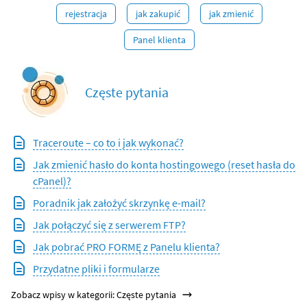
rejestracja
jak zakupić
jak zmienić
Panel klienta
Częste pytania
Traceroute – co to i jak wykonać?
Jak zmienić hasło do konta hostingowego (reset hasła do
cPanel)?
Poradnik jak założyć skrzynkę e-mail?
Jak połączyć się z serwerem FTP?
Jak pobrać PRO FORMĘ z Panelu klienta?
Przydatne pliki i formularze
Zobacz wpisy w kategorii: Częste pytania