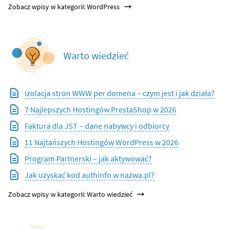
Zobacz wpisy w kategorii: WordPress
Warto wiedzieć
Izolacja stron WWW per domena – czym jest i jak działa?
7 Najlepszych Hostingów PrestaShop w 2026
Faktura dla JST – dane nabywcy i odbiorcy
11 Najtańszych Hostingów WordPress w 2026
Program Partnerski – jak aktywować?
Jak uzyskać kod authinfo w nazwa.pl?
Zobacz wpisy w kategorii: Warto wiedzieć