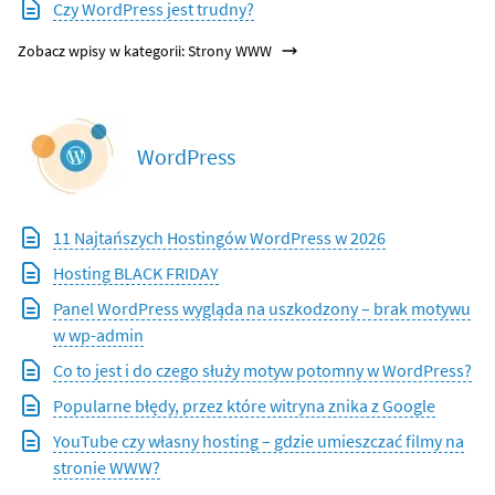
Czy WordPress jest trudny?
Zobacz wpisy w kategorii: Strony WWW
WordPress
11 Najtańszych Hostingów WordPress w 2026
Hosting BLACK FRIDAY
Panel WordPress wygląda na uszkodzony – brak motywu
w wp-admin
Co to jest i do czego służy motyw potomny w WordPress?
Popularne błędy, przez które witryna znika z Google
YouTube czy własny hosting – gdzie umieszczać filmy na
stronie WWW?