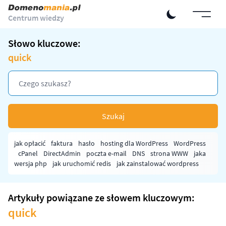
Centrum wiedzy
Słowo kluczowe:
quick
Szukaj
jak opłacić
faktura
hasło
hosting dla WordPress
WordPress
cPanel
DirectAdmin
poczta e-mail
DNS
strona WWW
jaka
wersja php
jak uruchomić redis
jak zainstalować wordpress
Artykuły powiązane ze słowem kluczowym:
quick