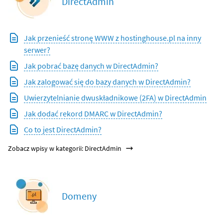
DirectAdmin
Jak przenieść stronę WWW z hostinghouse.pl na inny
serwer?
Jak pobrać bazę danych w DirectAdmin?
Jak zalogować się do bazy danych w DirectAdmin?
Uwierzytelnianie dwuskładnikowe (2FA) w DirectAdmin
Jak dodać rekord DMARC w DirectAdmin?
Co to jest DirectAdmin?
Zobacz wpisy w kategorii: DirectAdmin
Domeny