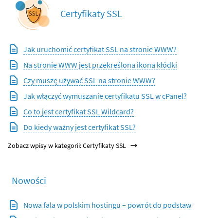
Certyfikaty SSL
Jak uruchomić certyfikat SSL na stronie WWW?
Na stronie WWW jest przekreślona ikona kłódki
Czy muszę używać SSL na stronie WWW?
Jak włączyć wymuszanie certyfikatu SSL w cPanel?
Co to jest certyfikat SSL Wildcard?
Do kiedy ważny jest certyfikat SSL?
Zobacz wpisy w kategorii: Certyfikaty SSL
Nowości
Nowa fala w polskim hostingu – powrót do podstaw