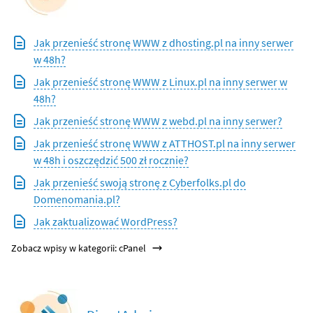
Jak przenieść stronę WWW z dhosting.pl na inny serwer
w 48h?
Jak przenieść stronę WWW z Linux.pl na inny serwer w
48h?
Jak przenieść stronę WWW z webd.pl na inny serwer?
Jak przenieść stronę WWW z ATTHOST.pl na inny serwer
w 48h i oszczędzić 500 zł rocznie?
Jak przenieść swoją stronę z Cyberfolks.pl do
Domenomania.pl?
Jak zaktualizować WordPress?
Zobacz wpisy w kategorii: cPanel