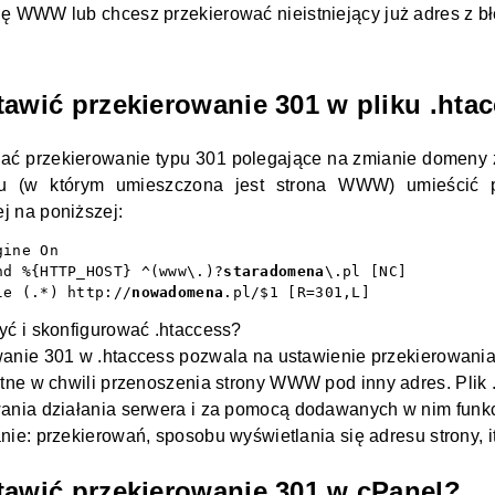
onę WWW
lub chcesz przekierować nieistniejący już adres z 
tawić przekierowanie 301 w pliku .hta
ać przekierowanie typu 301 polegające na zmianie
domeny
gu (w którym umieszczona jest
strona WWW
) umieścić 
 na poniższej:
ine On

nd %{HTTP_HOST} ^(www\.)?
staradomena
\.pl [NC]

le (.*) http://
nowadomena
.pl/$1 [R=301,L]
yć i skonfigurować .htaccess?
anie 301 w .htaccess pozwala na ustawienie przekierowania
atne w chwili przenoszenia
strony WWW
pod inny adres. Plik
ania działania
serwera
i za pomocą dodawanych w nim funkcj
nie: przekierowań, sposobu wyświetlania się adresu strony, i
tawić przekierowanie 301 w cPanel?