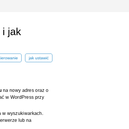
i jak
ierowanie
jak ustawić
u
na nowy adres oraz o
ać w WordPress
przy
ia w wyszukiwarkach.
serwerze
lub na