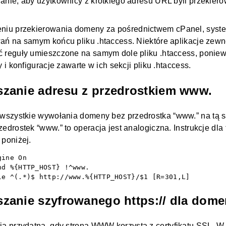
anie, aby użytkownicy z krótkiego adresu URL byli przekier
eniu przekierowania
domeny
za pośrednictwem cPanel, syst
ań na samym końcu pliku .htaccess. Niektóre aplikacje zewn
 reguły umieszczone na samym dole pliku .htaccess, poniewa
y i konfiguracje zawarte w ich sekcji pliku .htaccess.
anie adresu z przedrostkiem www.
 wszystkie wywołania
domeny
bez przedrostka “www.” na tą
zedrostek “www.” to operacja jest analogiczna. Instrukcje dla
 poniżej.
ine On

nd %{HTTP_HOST} !^www.

le ^(.*)$ http://www.%{HTTP_HOST}/$1 [R=301,L]
anie szyfrowanego https:// dla dom
ja przydatna, gdy
strona WWW
korzysta z certyfikatu SSL. 