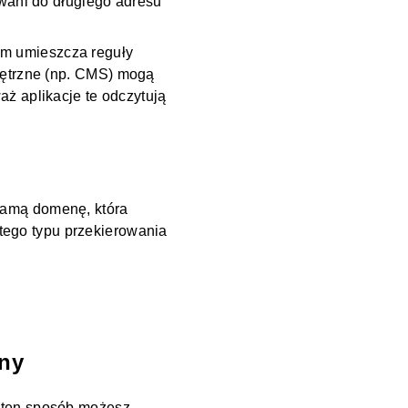
owani do długiego adresu
em umieszcza reguły
ętrzne (np.
CMS
) mogą
ż aplikacje te odczytują
 samą
domenę
, która
 tego typu przekierowania
eny
W ten sposób możesz