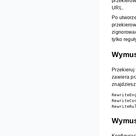
przekierow
URL.
Po utworz
przekierow
zignorować
tylko reguł
Wymusz
Przekieruj
zawiera pr
znajdziesz
RewriteEng
RewriteCo
RewriteRu
Wymusz
Konfigurac