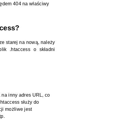
błędem 404 na właściwy
ccess?
ze starej na nową, należy
plik .htaccess o składni
 na inny adres URL, co
.htaccess
służy do
i możliwe jest
tp.