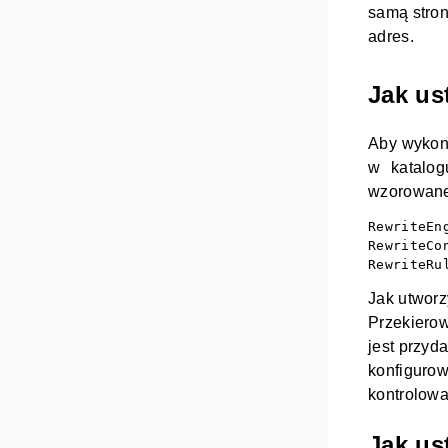
samą
str
adres.
Jak us
Aby wykon
w katalo
wzorowanej
RewriteEng
RewriteCo
RewriteRu
Jak utworz
Przekierow
jest przyd
konfigurow
kontrolowa
Jak us