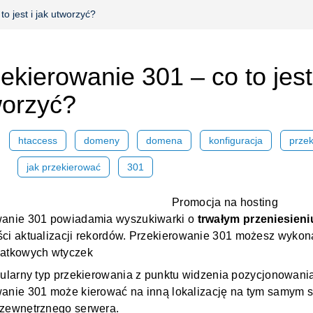
o jest i jak utworzyć?
ekierowanie 301 – co to jest 
worzyć?
htaccess
domeny
domena
konfiguracja
przek
jak przekierować
301
wanie 301 powiadamia wyszukiwarki o
trwałym przeniesieni
ci aktualizacji rekordów.
Przekierowanie 301 możesz wykon
datkowych wtyczek
pularny typ przekierowania z punktu widzenia pozycjonowan
anie 301 może kierować na inną lokalizację na tym samym
 zewnętrznego
serwera
.