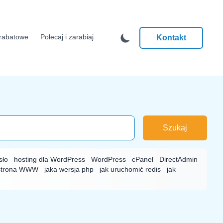
rabatowe
Polecaj i zarabiaj
Kontakt
Szukaj
sło
hosting dla WordPress
WordPress
cPanel
DirectAdmin
strona WWW
jaka wersja php
jak uruchomić redis
jak