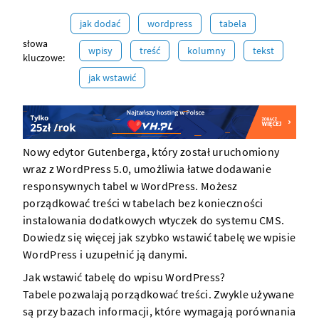
jak dodać
wordpress
tabela
słowa
wpisy
treść
kolumny
tekst
kluczowe:
jak wstawić
Nowy edytor Gutenberga, który został uruchomiony
wraz z WordPress 5.0, umożliwia łatwe dodawanie
responsywnych tabel w
WordPress
. Możesz
porządkować treści w tabelach bez konieczności
instalowania dodatkowych wtyczek do systemu CMS.
Dowiedz się więcej jak szybko wstawić tabelę we wpisie
WordPress
i uzupełnić ją danymi.
Jak wstawić tabelę do wpisu WordPress?
Tabele pozwalają porządkować treści. Zwykle używane
są przy bazach informacji, które wymagają porównania