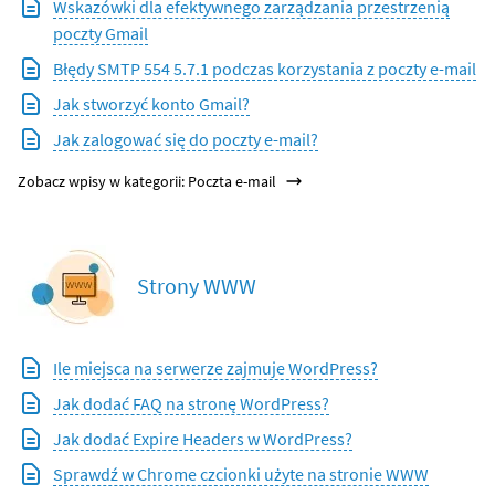
Wskazówki dla efektywnego zarządzania przestrzenią
poczty Gmail
Błędy SMTP 554 5.7.1 podczas korzystania z poczty e-mail
Jak stworzyć konto Gmail?
Jak zalogować się do poczty e-mail?
Zobacz wpisy w kategorii: Poczta e-mail
Strony WWW
Ile miejsca na serwerze zajmuje WordPress?
Jak dodać FAQ na stronę WordPress?
Jak dodać Expire Headers w WordPress?
Sprawdź w Chrome czcionki użyte na stronie WWW