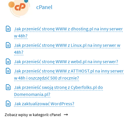
cPanel
Jak przenieść stronę WWW z dhosting.pl na inny serwer
w 48h?
Jak przenieść stronę WWW z Linux.pl na inny serwer w
48h?
Jak przenieść stronę WWW z webd.pl na inny serwer?
Jak przenieść stronę WWW z ATTHOST.pl na inny serwer
w 48h i oszczędzić 500 zł rocznie?
Jak przenieść swoją stronę z Cyberfolks.pl do
Domenomania.pl?
Jak zaktualizować WordPress?
Zobacz wpisy w kategorii: cPanel