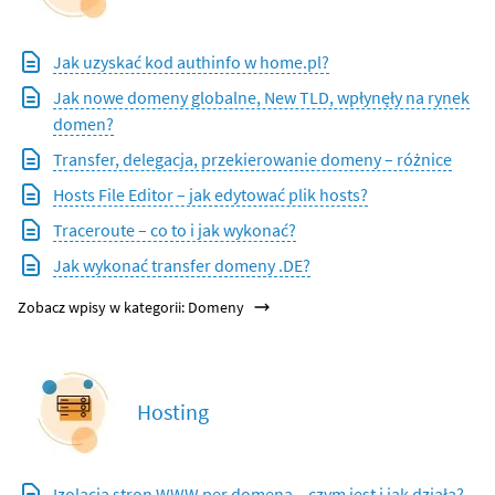
Jak uzyskać kod authinfo w home.pl?
Jak nowe domeny globalne, New TLD, wpłynęły na rynek
domen?
Transfer, delegacja, przekierowanie domeny – różnice
Hosts File Editor – jak edytować plik hosts?
Traceroute – co to i jak wykonać?
Jak wykonać transfer domeny .DE?
Zobacz wpisy w kategorii: Domeny
Hosting
Izolacja stron WWW per domena – czym jest i jak działa?