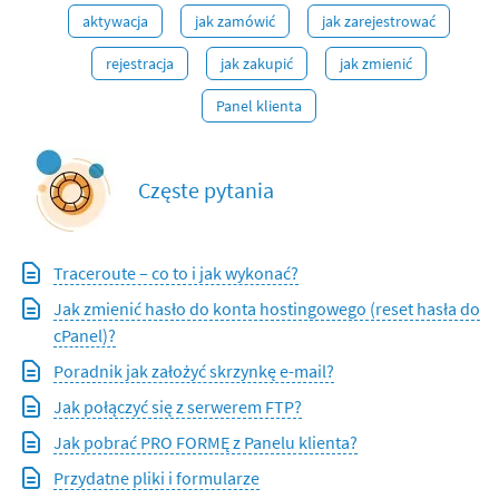
aktywacja
jak zamówić
jak zarejestrować
rejestracja
jak zakupić
jak zmienić
Panel klienta
Częste pytania
Traceroute – co to i jak wykonać?
Jak zmienić hasło do konta hostingowego (reset hasła do
cPanel)?
Poradnik jak założyć skrzynkę e-mail?
Jak połączyć się z serwerem FTP?
Jak pobrać PRO FORMĘ z Panelu klienta?
Przydatne pliki i formularze