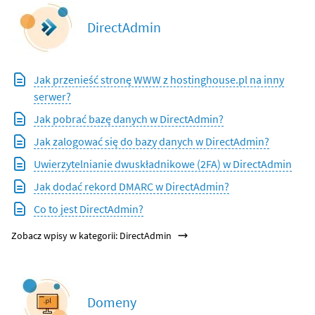
DirectAdmin
Jak przenieść stronę WWW z hostinghouse.pl na inny
serwer?
Jak pobrać bazę danych w DirectAdmin?
Jak zalogować się do bazy danych w DirectAdmin?
Uwierzytelnianie dwuskładnikowe (2FA) w DirectAdmin
Jak dodać rekord DMARC w DirectAdmin?
Co to jest DirectAdmin?
Zobacz wpisy w kategorii: DirectAdmin
Domeny