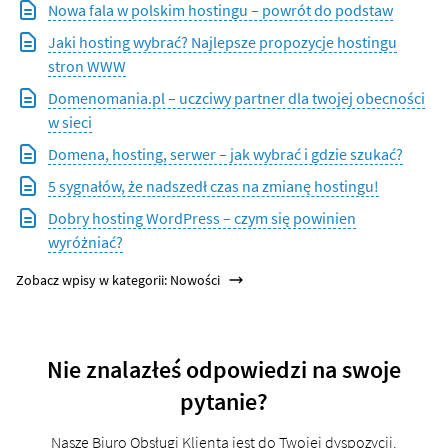
Nowa fala w polskim hostingu – powrót do podstaw
Jaki hosting wybrać? Najlepsze propozycje hostingu
stron WWW
Domenomania.pl – uczciwy partner dla twojej obecności
w sieci
Domena, hosting, serwer – jak wybrać i gdzie szukać?
5 sygnałów, że nadszedł czas na zmianę hostingu!
Dobry hosting WordPress – czym się powinien
wyróżniać?
Zobacz wpisy w kategorii: Nowości
Nie znalazłeś odpowiedzi na swoje
pytanie?
Nasze Biuro Obsługi Klienta jest do Twojej dyspozycji.