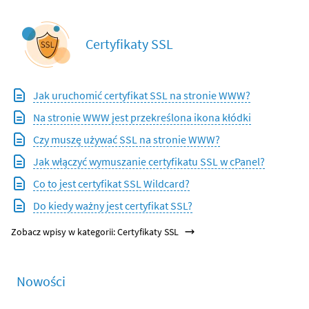
Certyfikaty SSL
Jak uruchomić certyfikat SSL na stronie WWW?
Na stronie WWW jest przekreślona ikona kłódki
Czy muszę używać SSL na stronie WWW?
Jak włączyć wymuszanie certyfikatu SSL w cPanel?
Co to jest certyfikat SSL Wildcard?
Do kiedy ważny jest certyfikat SSL?
Zobacz wpisy w kategorii: Certyfikaty SSL
Nowości