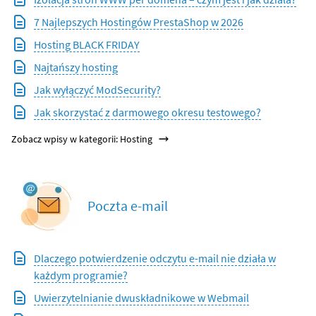
7 Najlepszych Hostingów PrestaShop w 2026
Hosting BLACK FRIDAY
Najtańszy hosting
Jak wyłączyć ModSecurity?
Jak skorzystać z darmowego okresu testowego?
Zobacz wpisy w kategorii: Hosting
Poczta e-mail
Dlaczego potwierdzenie odczytu e-mail nie działa w
każdym programie?
Uwierzytelnianie dwuskładnikowe w Webmail