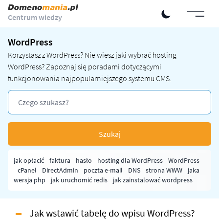
Centrum wiedzy
WordPress
Korzystasz z WordPress? Nie wiesz jaki wybrać
hosting
WordPress
? Zapoznaj się poradami dotyczącymi
funkcjonowania najpopularniejszego systemu CMS.
Szukaj
jak opłacić
faktura
hasło
hosting dla WordPress
WordPress
cPanel
DirectAdmin
poczta e-mail
DNS
strona WWW
jaka
wersja php
jak uruchomić redis
jak zainstalować wordpress
Jak wstawić tabelę do wpisu WordPress?