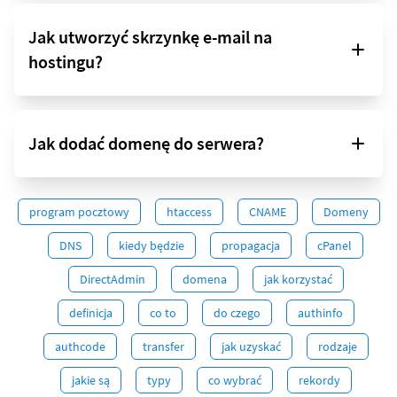
Jak utworzyć skrzynkę e-mail na
hostingu?
Jak dodać domenę do serwera?
program pocztowy
htaccess
CNAME
Domeny
DNS
kiedy będzie
propagacja
cPanel
DirectAdmin
domena
jak korzystać
definicja
co to
do czego
authinfo
authcode
transfer
jak uzyskać
rodzaje
jakie są
typy
co wybrać
rekordy