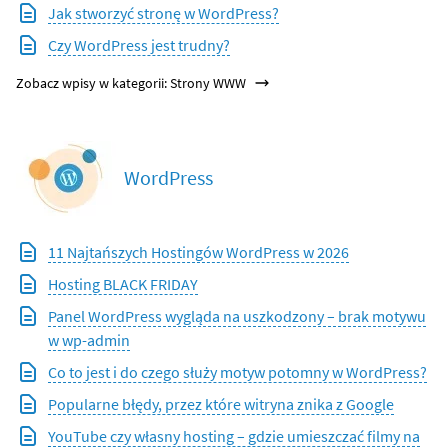
Jak stworzyć stronę w WordPress?
Czy WordPress jest trudny?
Zobacz wpisy w kategorii: Strony WWW
WordPress
11 Najtańszych Hostingów WordPress w 2026
Hosting BLACK FRIDAY
Panel WordPress wygląda na uszkodzony – brak motywu
w wp-admin
Co to jest i do czego służy motyw potomny w WordPress?
Popularne błędy, przez które witryna znika z Google
YouTube czy własny hosting – gdzie umieszczać filmy na