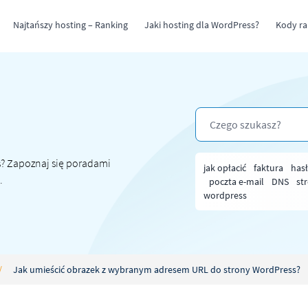
Najtańszy hosting – Ranking
Jaki hosting dla WordPress?
Kody r
s
? Zapoznaj się poradami
jak opłacić
faktura
has
.
poczta e-mail
DNS
st
wordpress
/
Jak umieścić obrazek z wybranym adresem URL do strony WordPress?