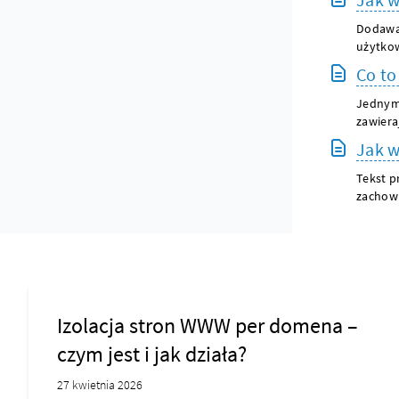
Dodawan
użytkow
Co to
Jednym
zawiera
Jak w
Tekst p
zachowu
Izolacja stron WWW per domena –
czym jest i jak działa?
27 kwietnia 2026