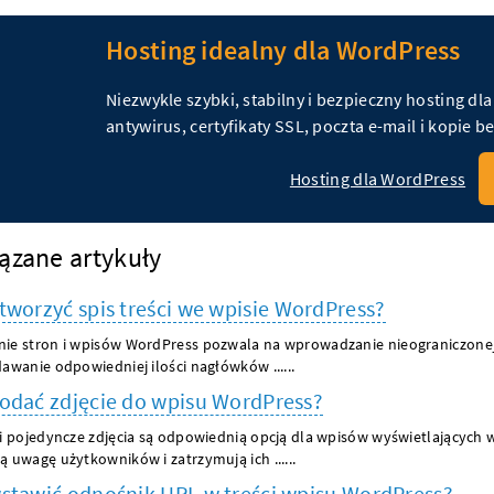
Hosting idealny dla WordPress
Niezwykle szybki, stabilny i bezpieczny hosting dl
antywirus, certyfikaty SSL, poczta e-mail i kopie 
Hosting dla WordPress
ązane artykuły
tworzyć spis treści we wpisie WordPress?
ie stron i wpisów WordPress pozwala na wprowadzanie nieograniczonej 
dawanie odpowiedniej ilości nagłówków ......
odać zdjęcie do wpisu WordPress?
 i pojedyncze zdjęcia są odpowiednią opcją dla wpisów wyświetlających
ą uwagę użytkowników i zatrzymują ich ......
stawić odnośnik URL w treści wpisu WordPress?