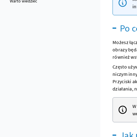
Warto wiedzieć
in
Po c
Możesz łąc
obrazy będ
również wst
Często uży
niczym inn
Przyciski a
działania, 
W 
w
Jak 