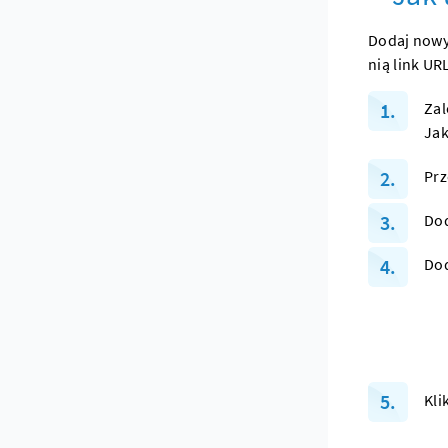
Dodaj nowy 
nią link UR
Zal
Jak
Prz
Dod
Dod
Kli