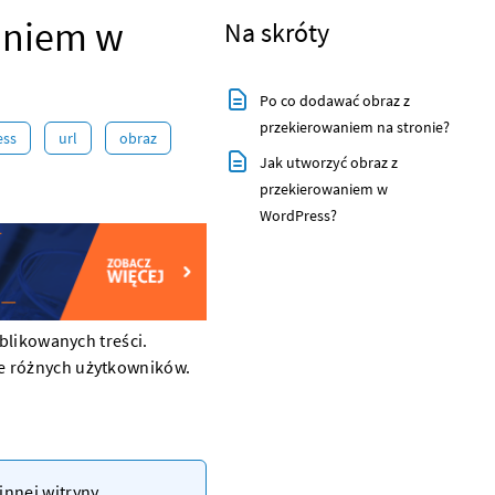
aniem w
Na skróty
Po co dodawać obraz z
przekierowaniem na stronie?
ess
url
obraz
Jak utworzyć obraz z
przekierowaniem w
WordPress?
likowanych treści.
e
różnych użytkowników.
 innej
witryny