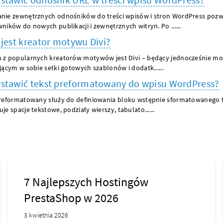
ie zewnętrznych odnośników do treści wpisów i stron WordPress pozw
ników do nowych publikacji i zewnętrznych witryn. Po ......
 jest kreator motywu Divi?
 z popularnych kreatorów motywów jest Divi – będący jednocześnie m
jącym w sobie setki gotowych szablonów i dodatk......
stawić tekst preformatowany do wpisu WordPress?
reformatowany służy do definiowania bloku wstępnie sformatowanego t
je spacje tekstowe, podziały wierszy, tabulato......
7 Najlepszych Hostingów
PrestaShop w 2026
3 kwietnia 2026