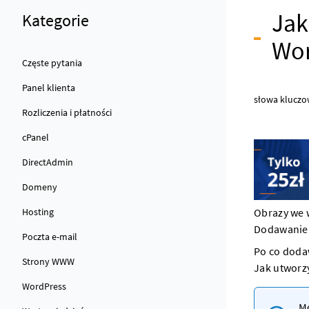
Jak
Kategorie
Wor
Częste pytania
Panel klienta
słowa kluczo
Rozliczenia i płatności
cPanel
DirectAdmin
Domeny
Hosting
Obrazy we
Dodawanie o
Poczta e-mail
Po co doda
Strony WWW
Jak utworz
WordPress
Mo