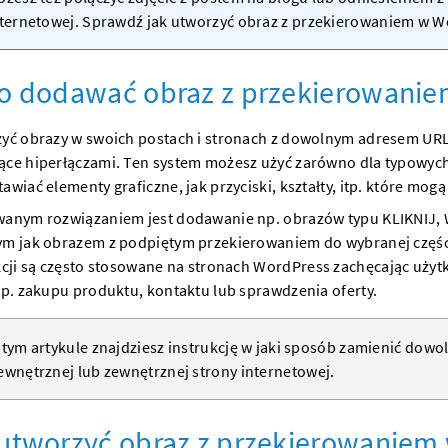
ternetowej
. Sprawdź jak utworzyć obraz z przekierowaniem w
W
o dodawać obraz z przekierowaniem
zyć obrazy w swoich postach i stronach z dowolnym adresem URL
ące hiperłączami. Ten system możesz użyć zarówno dla typowyc
awiać elementy graficzne, jak przyciski, kształty, itp. które mogą 
wanym rozwiązaniem jest dodawanie np. obrazów typu KLIKNIJ, 
ym jak obrazem z podpiętym przekierowaniem do wybranej częś
kcji są często stosowane na stronach
WordPress
zachęcając użyt
np. zakupu produktu, kontaktu lub sprawdzenia oferty.
tym artykule znajdziesz instrukcję w jaki sposób zamienić dow
ewnętrznej lub zewnętrznej
strony internetowej
.
utworzyć obraz z przekierowaniem