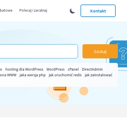
abatowe
Polecaj i zarabiaj
Kontakt
Szukaj
ło
hosting dla WordPress
WordPress
cPanel
DirectAdmin
rona WWW
jaka wersja php
jak uruchomić redis
jak zainstalować