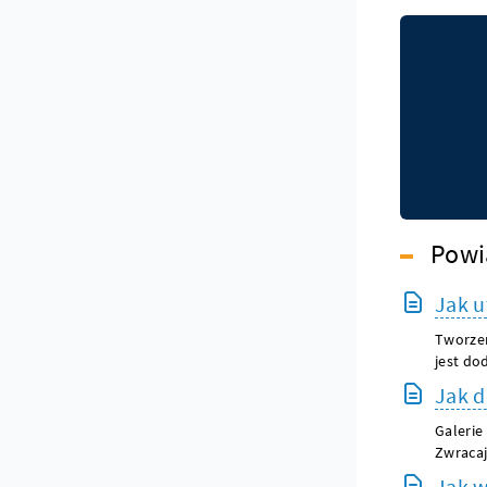
Powi
Jak u
Tworzen
jest do
Jak d
Galerie
Zwracaj
Jak w