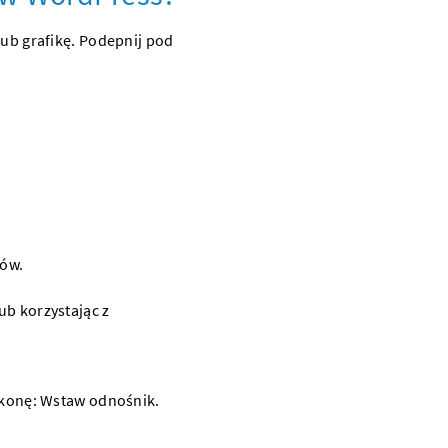
 lub grafikę. Podepnij pod
iów.
 ikonę: Wstaw odnośnik.