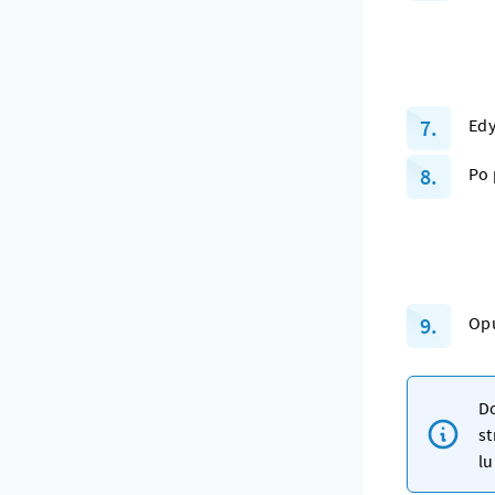
Edy
Po 
Opu
Do
s
lu