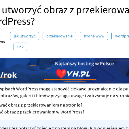
 utworzyć obraz z przekierow
dPress?
jak utworzyć
przekierowanie
strona www
wordpr
we:
link
 wpisach
WordPress
mogą stanowić ciekawe urozmaicenie dla pub
brazów, galerii i filmów przyciąga uwagę i zatrzymuje na
stroni
wać obraz z przekierowaniem na stronie?
yć obraz z przekierowaniem w WordPress?
żesz też połączyć zdjęcie z postem na blogu lub odniesieniem z