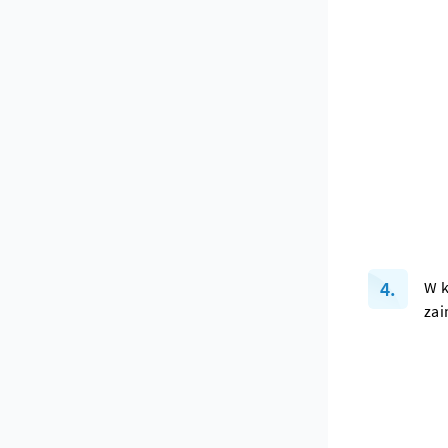
W k
zai