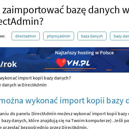
 zaimportować bazę danych 
ectAdmin?
we:
directadmin
phpmyadmin
baza danych
bazy da
wykonać import kopii bazy danych?
y danych w DirectAdmin
można wykonać import kopii bazy 
aniu do panelu DirectAdmin możesz wykonać import kopii bazy d
i bazy danych, które znajdują się na Twoim komputerze). Jeśli po
je przesłać bezpośrednio przez DirectAdmin.