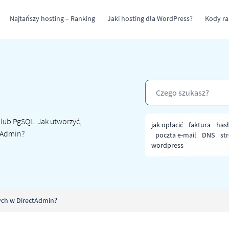
Najtańszy hosting – Ranking
Jaki hosting dla WordPress?
Kody r
lub PgSQL. Jak utworzyć,
jak opłacić
faktura
has
yAdmin?
poczta e-mail
DNS
st
wordpress
ych w DirectAdmin?