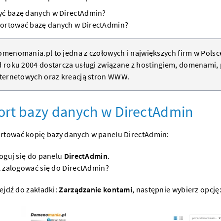
yć bazę danych w DirectAdmin?
ortować bazę danych w DirectAdmin?
menomania.pl to jedna z czołowych i największych firm w Polsc
 roku 2004 dostarcza usługi związane z
hostingiem
,
domenami
,
ternetowych oraz kreacją
stron WWW
.
rt bazy danych w DirectAdmin
rtować kopię bazy danych w panelu DirectAdmin:
oguj się do panelu
DirectAdmin
.
 zalogować się do DirectAdmin?
ejdź do zakładki:
Zarządzanie kontami
, następnie wybierz opcję