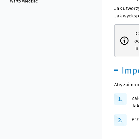
Warto wiedzieć
Jak utworz
Jak wyeksp
Do
od
in
Impo
Aby zaimpo
Zal
Jak
Prz