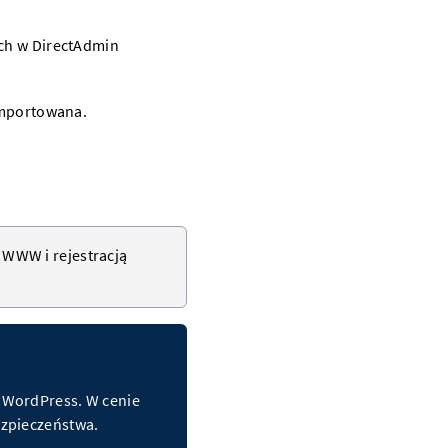
importowana.
n WWW
i rejestracją
a WordPress. W cenie
bezpieczeństwa.