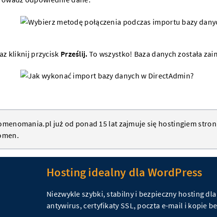
az kliknij przycisk
Prześlij.
To wszystko! Baza danych została za
menomania.pl już od ponad 15 lat zajmuje się hostingiem
stro
omen
.
Hosting idealny dla WordPress
Niezwykle szybki, stabilny i bezpieczny hosting dl
antywirus, certyfikaty SSL, poczta e-mail i kopie 