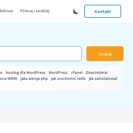
abatowe
Polecaj i zarabiaj
Kontakt
Szukaj
ło
hosting dla WordPress
WordPress
cPanel
DirectAdmin
rona WWW
jaka wersja php
jak uruchomić redis
jak zainstalować