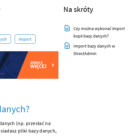
w
Na skróty
Czy można wykonać import
kopii bazy danych?
nych
import
Import bazy danych w
DirectAdmin
danych?
anych (np. przesłać na
siadasz pliki bazy danych,