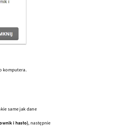
ego komputera.
akie same jak dane
wnik i hasło)
, następnie