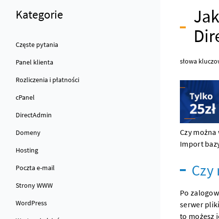
Jak
Kategorie
Dir
Częste pytania
słowa kluczo
Panel klienta
Rozliczenia i płatności
cPanel
DirectAdmin
Czy można 
Domeny
Import baz
Hosting
Czy 
Poczta e-mail
Strony WWW
Po zalogow
WordPress
serwer
plik
to możesz 