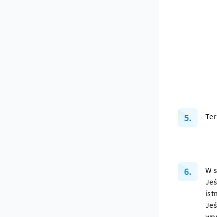
Ter
W s
Jeś
ist
Jeś
wp