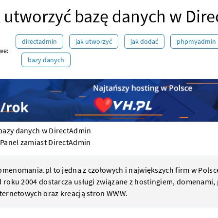
 utworzyć bazę danych w Dir
directadmin
jak utworzyć
jak dodać
phpmyadmin
we:
bazy danych
bazy danych w DirectAdmin
Panel zamiast DirectAdmin
menomania.pl to jedna z czołowych i największych firm w Polsc
 roku 2004 dostarcza usługi związane z
hostingiem
,
domenami
,
ternetowych oraz kreacją
stron WWW
.