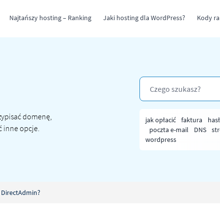
Najtańszy hosting – Ranking
Jaki hosting dla WordPress?
Kody r
rzypisać domenę,
jak opłacić
faktura
has
ć inne opcje.
poczta e-mail
DNS
st
wordpress
 DirectAdmin?