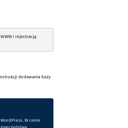
n WWW
i rejestracją
 instrukcji dodawania bazy
a WordPress. W cenie
bezpieczeństwa.