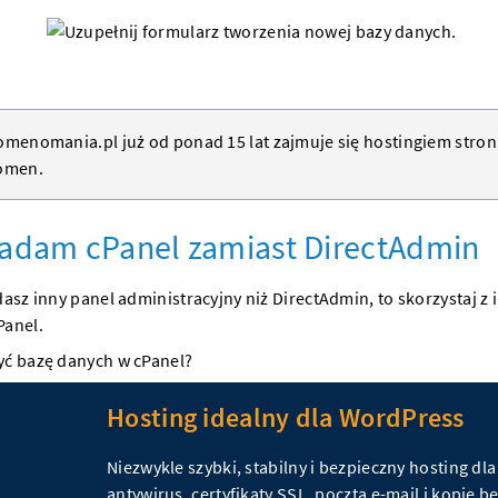
menomania.pl już od ponad 15 lat zajmuje się hostingiem
stro
omen
.
adam cPanel zamiast DirectAdmin
dasz inny panel administracyjny niż DirectAdmin, to skorzystaj z
Panel.
yć bazę danych w cPanel?
Hosting idealny dla WordPress
Niezwykle szybki, stabilny i bezpieczny hosting dl
antywirus, certyfikaty SSL, poczta e-mail i kopie 