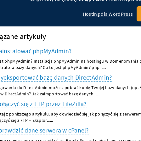
Hosting dla WordPress
ązane artykuły
zainstalować phpMyAdmin?
est phpMyAdmin? Instalacja phpMyAdmin na hostingu w Domenomania.p
tratora bazy danych? Co to jest phpMyAdmin? php......
wyeksportować bazę danych DirectAdmin?
gowaniu do DirectAdmin możesz pobrać kopię Twojej bazy danych (np. 
w DirectAdmin? Jak zaimportować bazę danych......
ołączyć się z FTP przez FileZilla?
taj z poniższego artykułu, aby dowiedzieć się jak połączyć się z serwerem 
czyć się z FTP – Eksplor......
prawdzić dane serwera w cPanel?
ane serwera można sprawidzić w cPanel? Sprawdzanie danych serwera w