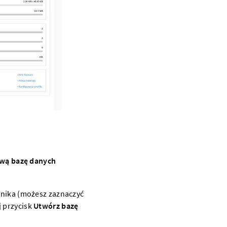
wnika (możesz zaznaczyć
j przycisk
Utwórz bazę