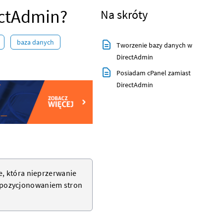
ectAdmin?
Na skróty
baza danych
Tworzenie bazy danych w
DirectAdmin
Posiadam cPanel zamiast
DirectAdmin
e, która nieprzerwanie
 pozycjonowaniem stron