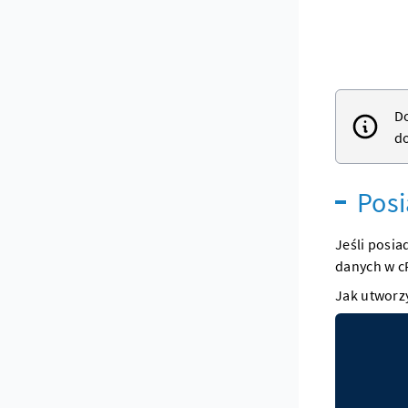
Do
d
Posi
Jeśli posia
danych w c
Jak utworz