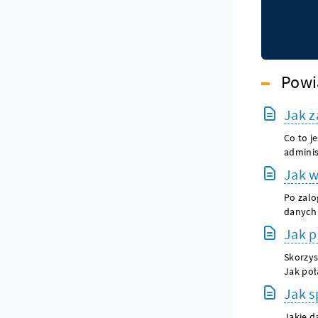
Powi
Jak 
Co to j
adminis
Jak 
Po zalo
danych 
Jak p
Skorzys
Jak połą
Jak s
Jakie d