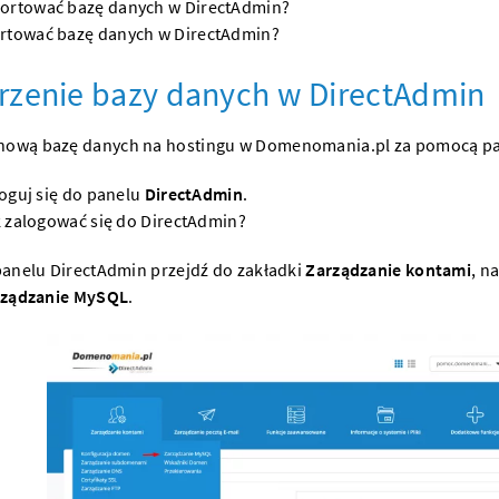
ortować bazę danych w DirectAdmin?
rtować bazę danych w DirectAdmin?
rzenie bazy danych w DirectAdmin
nową bazę danych na
hostingu
w
Domenomania.pl
za pomocą pa
oguj się do panelu
DirectAdmin
.
 zalogować się do DirectAdmin?
anelu DirectAdmin przejdź do zakładki
Zarządzanie kontami
, n
rządzanie MySQL
.