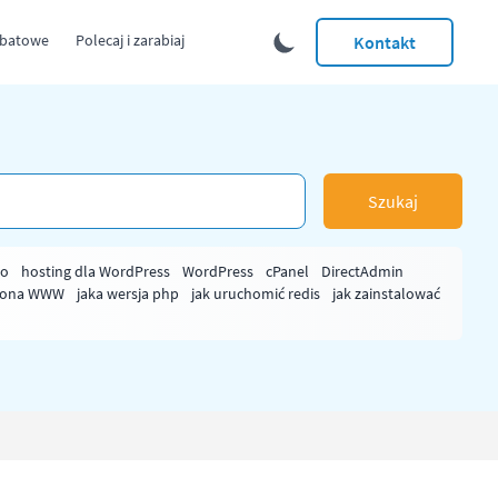
abatowe
Polecaj i zarabiaj
Kontakt
Szukaj
ło
hosting dla WordPress
WordPress
cPanel
DirectAdmin
rona WWW
jaka wersja php
jak uruchomić redis
jak zainstalować