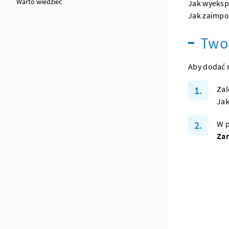
Warto wiedzieć
Jak wyeksp
Jak zaimpo
Two
Aby dodać 
Zal
Jak
W p
Za