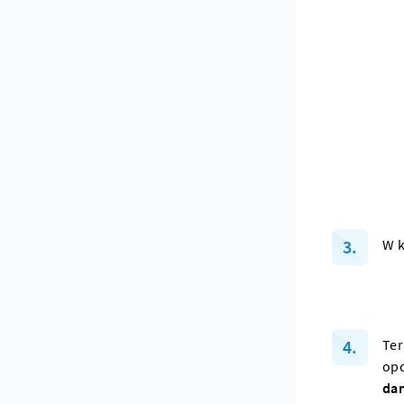
W k
Ter
op
da