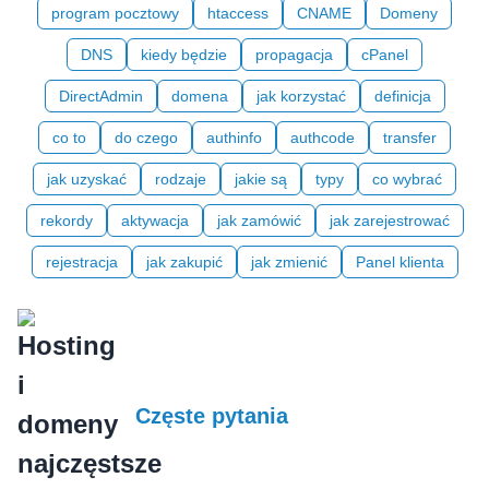
program pocztowy
htaccess
CNAME
Domeny
DNS
kiedy będzie
propagacja
cPanel
DirectAdmin
domena
jak korzystać
definicja
co to
do czego
authinfo
authcode
transfer
jak uzyskać
rodzaje
jakie są
typy
co wybrać
rekordy
aktywacja
jak zamówić
jak zarejestrować
rejestracja
jak zakupić
jak zmienić
Panel klienta
Częste pytania