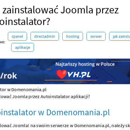
 zainstalować Joomla przez
oinstalator?
cpanel
directadmin
hosting
serwer
jak zains
we:
aplikacje
ator w Domenomania.pl
lować Joomla przez Autoinstalator aplikacji?
oinstalator w Domenomania.pl
alować Joomla! na swoim
serwerze w Domenomania.pl
, należy s