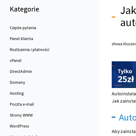
Jak
Kategorie
aut
Częste pytania
Panel klienta
słowa kluczo
Rozliczenia i płatności
cPanel
DirectAdmin
Domeny
Hosting
Autoinstal
Jak zainsta
Poczta e-mail
Aut
Strony WWW
WordPress
Aby zainst