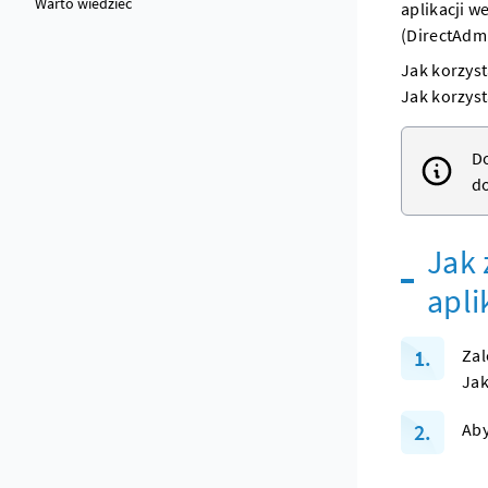
Warto wiedzieć
aplikacji w
(DirectAdmi
Jak korzyst
Jak korzyst
Do
d
Jak 
apli
Zal
Jak
Aby