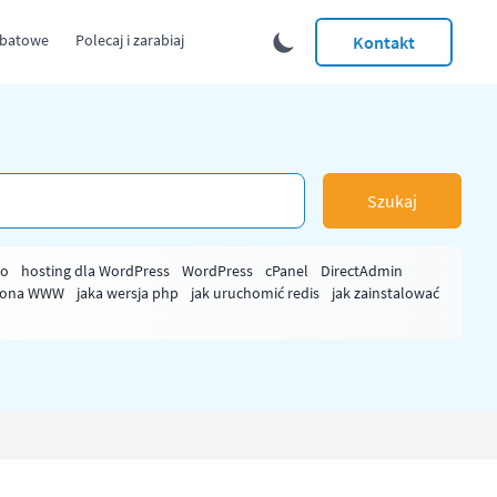
abatowe
Polecaj i zarabiaj
Kontakt
Szukaj
ło
hosting dla WordPress
WordPress
cPanel
DirectAdmin
rona WWW
jaka wersja php
jak uruchomić redis
jak zainstalować