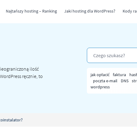
Najtańszy hosting – Ranking
Jaki hosting dla WordPress?
Kody r
ieograniczoną ilość
jak opłacić
faktura
has
 WordPress ręcznie
, to
poczta e-mail
DNS
st
wordpress
oinstalator?