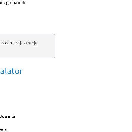
wanego panelu
n WWW
i rejestracją
alator
Joomla
.