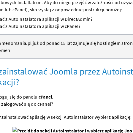
ebowych Installatron. Aby do niego przejść w zależności od uży
n lub cPanel), skorzystaj z odpowiedniej instrukcji poniżej:
ać z Autoinstalatora aplikacji w DirectAdmin?
ać z Autoinstalatora aplikacji w cPanel?
menomania.pl już od ponad 15 lat zajmuje się hostingiem
stro
omen
.
zainstalować Joomla przez Autoinst
kacji?
oguj się do panelu
cPanel
.
 zalogować się do cPanel?
 zainstalować apliację w sekcji Autoinstalator wybierz aplikację: