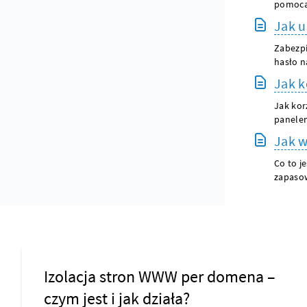
pomocą 
Jak u
Zabezpi
hasło n
Jak k
Jak kor
panelem
Jak w
Co to j
zapasow
Izolacja stron WWW per domena –
czym jest i jak działa?