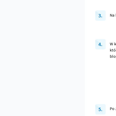
Na 
W k
któ
blo
Po 