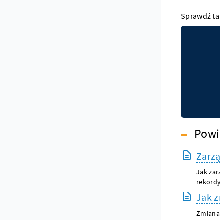
Sprawdź ta
Powi
Zarzą
Jak zar
rekordy
Jak z
Zmiana 