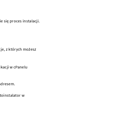
e się proces instalacji.
je, z których możesz
adresem
.