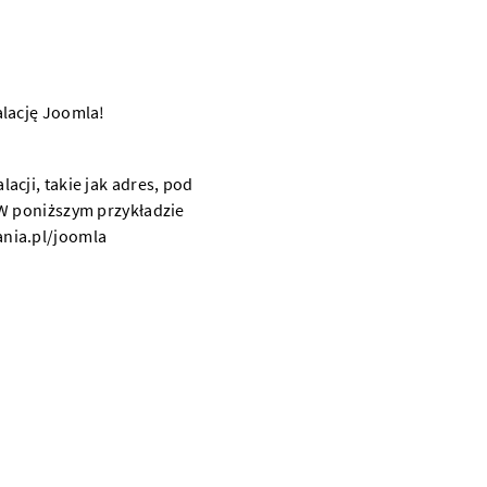
cji, takie jak
adres
, pod
W poniższym przykładzie
nia.pl/joomla