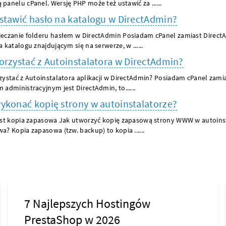
panelu cPanel. Wersję PHP może też ustawić za ......
stawić hasło na katalogu w DirectAdmin?
eczanie folderu hasłem w DirectAdmin Posiadam cPanel zamiast DirectA
a katalogu znajdującym się na serwerze, w ......
orzystać z Autoinstalatora w DirectAdmin?
zystać z Autoinstalatora aplikacji w DirectAdmin? Posiadam cPanel zami
 administracyjnym jest DirectAdmin, to......
ykonać kopię strony w autoinstalatorze?
est kopia zapasowa Jak utworzyć kopię zapasową strony WWW w autoinsta
a? Kopia zapasowa (tzw. backup) to kopia ......
7 Najlepszych Hostingów
PrestaShop w 2026