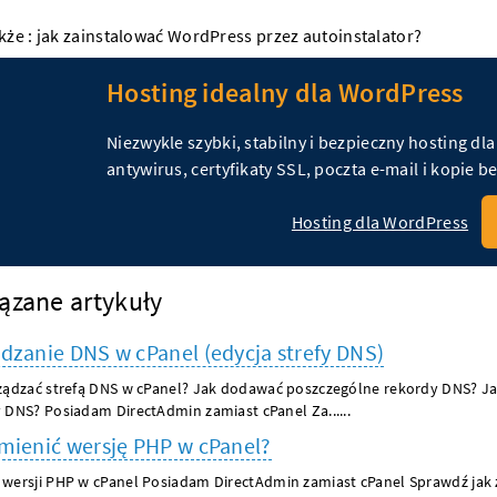
kże :
jak zainstalować WordPress przez autoinstalator?
Hosting idealny dla WordPress
Niezwykle szybki, stabilny i bezpieczny hosting dl
antywirus, certyfikaty SSL, poczta e-mail i kopie 
Hosting dla WordPress
ązane artykuły
dzanie DNS w cPanel (edycja strefy DNS)
ządzać strefą DNS w cPanel? Jak dodawać poszczególne rekordy DNS? J
 DNS? Posiadam DirectAdmin zamiast cPanel Za......
mienić wersję PHP w cPanel?
wersji PHP w cPanel Posiadam DirectAdmin zamiast cPanel Sprawdź jak 