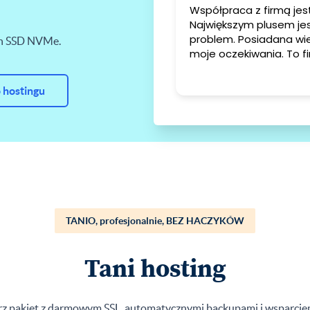
Współpraca z firmą je
Największym plusem jest natychmiastowa reakcja na zgło
problem. Posiadana wie
ch SSD NVMe.
 hostingu
TANIO, profesjonalnie, BEZ HACZYKÓW
Tani hosting
ybierz pakiet z darmowym SSL, automatycznymi backupami i wsparc