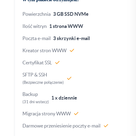
W tym pakiecie otrzymujesz:
Powierzchnia
3 GB SSD NVMe
Ilość witryn
1 strona WWW
Poczta e-mail
3 skrzynki e-mail
Kreator stron WWW
Certyfikat SSL
SFTP & SSH
(Bezpieczne połączenie)
Backup
1 x dziennie
(31 dni wstecz)
Migracja strony WWW
Darmowe przeniesienie poczty e-mail