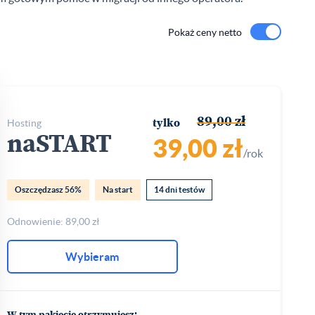
Pokaż ceny netto
89,00 zł
hosting
tylko
naSTART
39,00 zł
/rok
Oszczędzasz 56%
Na start
14 dni testów
Odnowienie: 89,00 zł
Wybieram