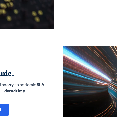
nie.
i poczty na poziomie
SLA
 — doradzimy
.
i