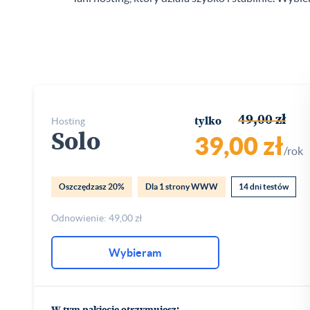
49,00 zł
hosting
tylko
Solo
39,00 zł
/rok
Oszczędzasz 20%
Dla 1 strony WWW
14 dni testów
Odnowienie: 49,00 zł
Wybieram