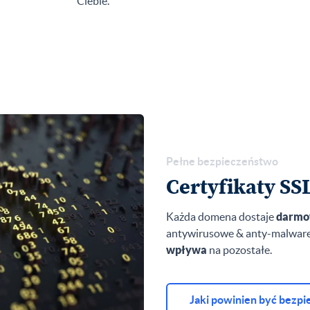
Ciebie.
Pełne bezpieczeństwo
Certyfikaty SS
Każda domena dostaje
darmo
antywirusowe & anty-malware 
wpływa
na pozostałe.
Jaki powinien być bezpi