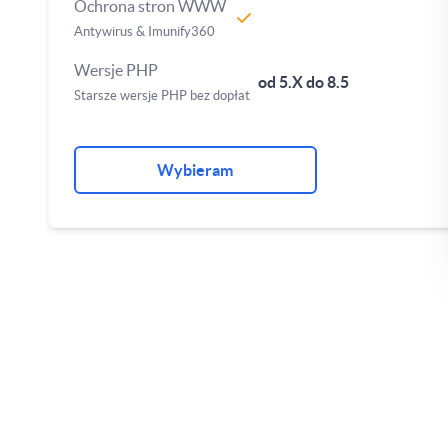
Ochrona stron WWW
Antywirus & Imunify360
Wersje PHP
od 5.X do 8.5
Starsze wersje PHP bez dopłat
Wybieram