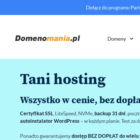
Dołącz do programu Partn
Domeny
Tani hosting
Wszystko w cenie, bez dopła
Certyfikat SSL
, LiteSpeed, NVMe,
backup 31 dni
, pocz
autoinstalator WordPress
– w każdym planie. Test za d
Ponadto gwarantujemy
dostęp BEZ DOPŁAT do wielu 