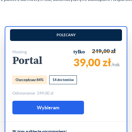
POLECANY
249,00 zł
hosting
tylko
Portal
39,00 zł
/rok
Oszczędzasz 84%
14 dni testów
Odnowienie: 249,00 zł
Wybieram
W tym pakiecie otrzymujesz: