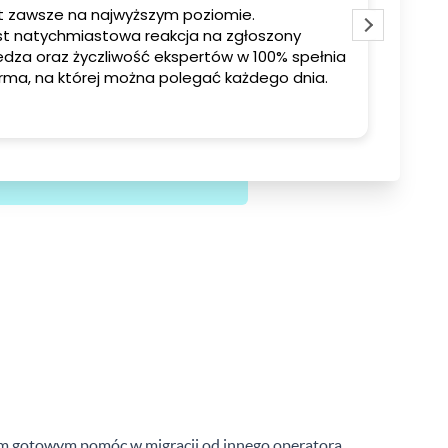
st zawsze na najwyższym poziomie.
Szybk
szony
Serde
dza oraz życzliwość ekspertów w 100% spełnia
działa
moje oczekiwania. To firma, na której można polegać każdego dnia.
iem gotowym pomóc w migracji od innego operatora.