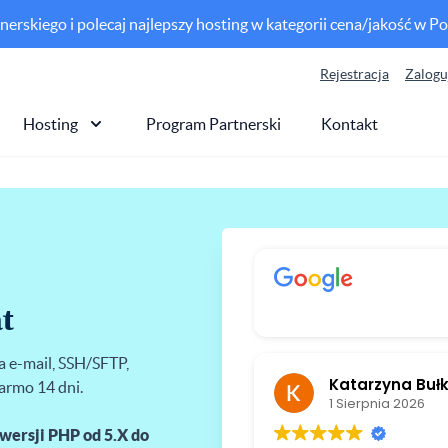
erskiego i polecaj najlepszy hosting w kategorii cena/jakość w Po
Rejestracja
Zalogu
Hosting
Program Partnerski
Kontakt
t
ta e-mail, SSH/SFTP,
Katarzyna Buł
armo 14 dni.
1 Sierpnia 2026
wersji PHP od 5.X do