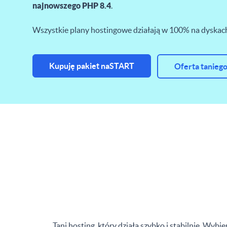
najnowszego PHP 8.4
.
Wszystkie plany hostingowe działają w 100% na dyska
Kupuję pakiet naSTART
Oferta taniego
Tani hosting, który działa szybko i stabilnie. W