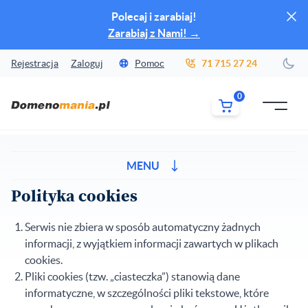
Zamk
Polecaj i zarabiaj!
Zarabiaj z Nami!
→
Rejestracja
Zaloguj
Pomoc
71 715 27 24
Zmi
0
MENU
MENU
Polityka cookies
Serwis nie zbiera w sposób automatyczny żadnych
informacji, z wyjątkiem informacji zawartych w plikach
cookies.
Pliki cookies (tzw. „ciasteczka”) stanowią dane
informatyczne, w szczególności pliki tekstowe, które