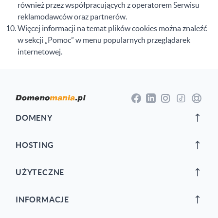
również przez współpracujących z operatorem Serwisu
reklamodawców oraz partnerów.
Więcej informacji na temat plików cookies można znaleźć
w sekcji „Pomoc” w menu popularnych przeglądarek
internetowej.
Stopka
Facebook
Instagram
TikTok
Centrum
Linkedin
DOMENY
HOSTING
UŻYTECZNE
INFORMACJE