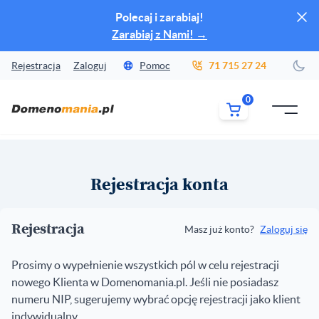
Zamk
Polecaj i zarabiaj!
Zarabiaj z Nami!
→
Rejestracja
Zaloguj
Pomoc
71 715 27 24
Zmi
0
MENU
Rejestracja
Rejestracja konta
Rejestracja
Masz już konto?
Zaloguj się
Prosimy o wypełnienie wszystkich pól w celu rejestracji
nowego Klienta w Domenomania.pl. Jeśli nie posiadasz
numeru NIP, sugerujemy wybrać opcję rejestracji jako klient
indywidualny.