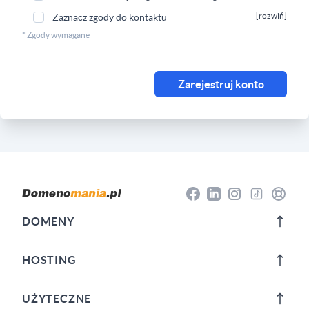
[rozwiń]
Zaznacz zgody do kontaktu
* Zgody wymagane
Zarejestruj konto
Stopka
Facebook
Instagram
TikTok
Centrum
Linkedin
DOMENY
HOSTING
UŻYTECZNE