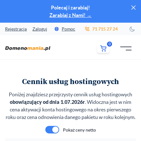
Zamk
Polecaj i zarabiaj!
Zarabiaj z Nami!
→
Rejestracja
Zaloguj
Pomoc
71 715 27 24
Zmi
0
MENU
Cennik usług hostingowych
Poniżej znajdziesz przejrzysty cennik usług hostingowych
obowiązujący od dnia 1.07.2026r
. Widoczna jest w nim
cena aktywacji konta hostingowego na okres pierwszego
roku oraz cena odnowienia danego pakietu w roku kolejnym.
Pokaż ceny netto