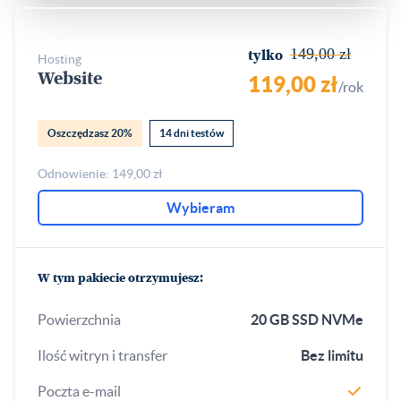
149,00 zł
tylko
hosting
Website
119,00 zł
/rok
Oszczędzasz 20%
14 dni testów
Odnowienie: 149,00 zł
Wybieram
W tym pakiecie otrzymujesz:
Powierzchnia
20 GB SSD NVMe
Ilość witryn i transfer
Bez limitu
Poczta e-mail