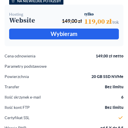
NA NIEWIELKIE POTRZEBY
hosting
tylko
Website
149,00 zł
119,00 zł
/rok
Wybieram
Cena odnowienia
149,00 zł netto
Parametry podstawowe
Powierzchnia
20 GB SSD NVMe
Transfer
Bez limitu
Ilość skrzynek e-mail
6
Ilość kont FTP
Bez limitu
Certyfikat SSL
Wersje PHP
od 5.X do 8.5