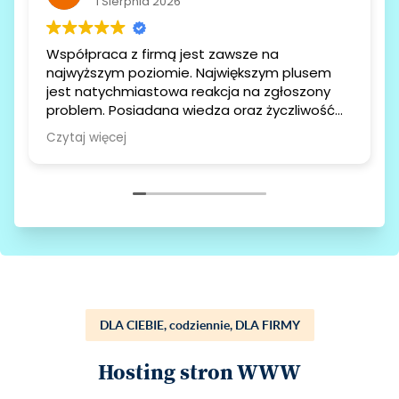
1 Sierpnia 2026
Współpraca z firmą jest zawsze na
najwyższym poziomie. Największym plusem
jest natychmiastowa reakcja na zgłoszony
problem. Posiadana wiedza oraz życzliwość
ekspertów w 100% spełnia moje oczekiwania.
Czytaj więcej
To firma, na której można polegać każdego
dnia.
DLA CIEBIE, codziennie, DLA FIRMY
Hosting stron WWW