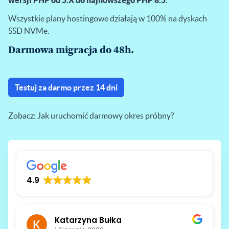
wersji PHP od 5.X do najnowszego PHP 8.5
.
Wszystkie plany hostingowe działają w 100% na dyskach
SSD NVMe.
Darmowa migracja do 48h.
Testuj za darmo przez 14 dni
Zobacz:
Jak uruchomić darmowy okres próbny?
4.9
Katarzyna Bułka