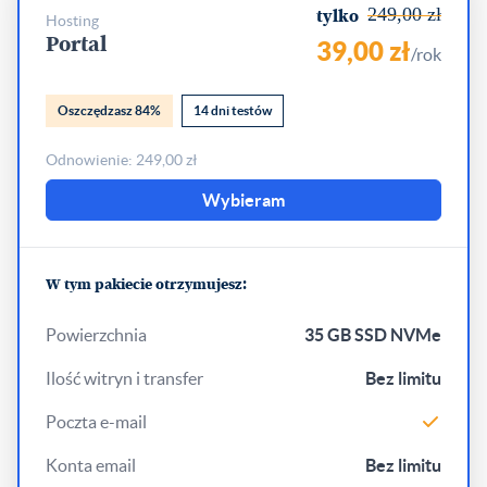
249,00 zł
tylko
hosting
Portal
39,00 zł
/rok
Oszczędzasz 84%
14 dni testów
Odnowienie: 249,00 zł
Wybieram
W tym pakiecie otrzymujesz:
Powierzchnia
35 GB SSD NVMe
Ilość witryn i transfer
Bez limitu
Poczta e-mail
Konta email
Bez limitu