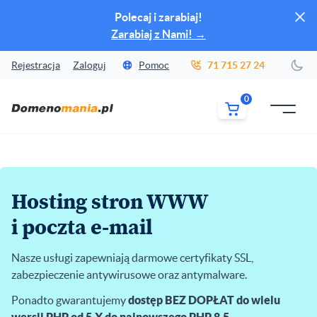
Zamk
Polecaj i zarabiaj!
Zarabiaj z Nami!
→
Rejestracja
Zaloguj
Pomoc
71 715 27 24
Zmi
0
MENU
Hosting stron WWW
i poczta e-mail
Nasze usługi zapewniają darmowe certyfikaty SSL,
zabezpieczenie antywirusowe oraz antymalware.
Ponadto gwarantujemy
dostęp BEZ DOPŁAT do wielu