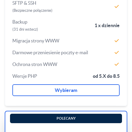
SFTP & SSH
(Bezpieczne połączenie)
Backup
1 x dziennie
(31 dni wstecz)
Migracja strony WWW
Darmowe przeniesienie poczty e-mail
Ochrona stron WWW
Wersje PHP
od 5.X do 8.5
Wybieram
POLECANY