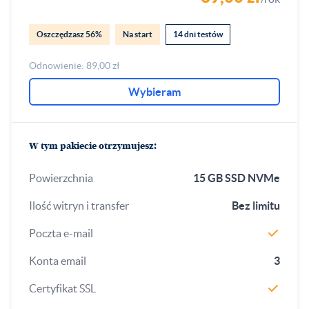
Oszczędzasz 56%
Na start
14 dni testów
Odnowienie: 89,00 zł
Wybieram
W tym pakiecie otrzymujesz:
Powierzchnia
15 GB SSD NVMe
Ilość witryn i transfer
Bez limitu
Poczta e-mail
Konta email
3
Certyfikat SSL